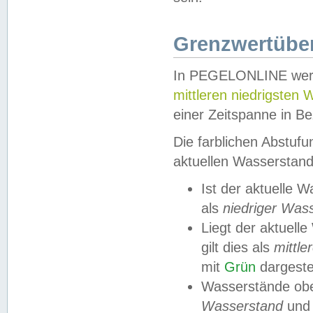
Grenzwertüber
In PEGELONLINE werde
mittleren niedrigsten
einer Zeitspanne in Be
Die farblichen Abstuf
aktuellen Wasserstand
Ist der aktuelle 
als
niedriger Was
Liegt der aktue
gilt dies als
mittle
mit
Grün
dargestel
Wasserstände obe
Wasserstand
und