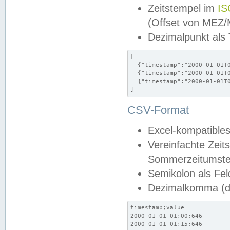
Zeitstempel im
IS
(Offset von MEZ
Dezimalpunkt als
[

  {"timestamp":"2000-01-01T0
  {"timestamp":"2000-01-01T0
  {"timestamp":"2000-01-01T0
]
CSV-Format
Excel-kompatibles
Vereinfachte Zeit
Sommerzeitumstel
Semikolon als Fel
Dezimalkomma (de
timestamp;value

2000-01-01 01:00;646

2000-01-01 01:15;646
