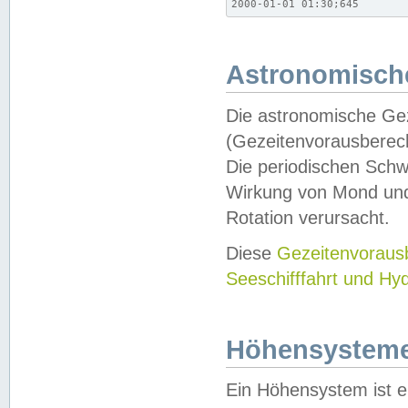
2000-01-01 01:30;645
Astronomische
Die astronomische Gez
(Gezeitenvorausberec
Die periodischen Schw
Wirkung von Mond und
Rotation verursacht.
Diese
Gezeitenvorau
Seeschifffahrt und Hy
Höhensystem
Ein Höhensystem ist e