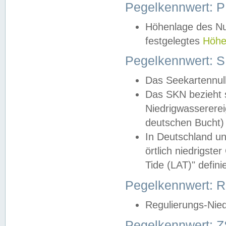
Pegelkennwert: 
Höhenlage des Nul
festgelegtes
Höhe
Pegelkennwert: 
Das Seekartennull
Das SKN bezieht s
Niedrigwassererei
deutschen Bucht) 
In Deutschland un
örtlich niedrigst
Tide (LAT)" definie
Pegelkennwert:
Regulierungs-Nie
Pegelkennwert: Z