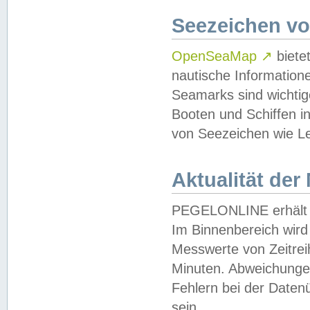
Seezeichen v
OpenSeaMap
↗
biete
nautische Information
Seamarks sind wichtig
Booten und Schiffen i
von Seezeichen wie Le
Aktualität der
PEGELONLINE erhält u
Im Binnenbereich wird 
Messwerte von Zeitreih
Minuten. Abweichungen
Fehlern bei der Daten
sein.