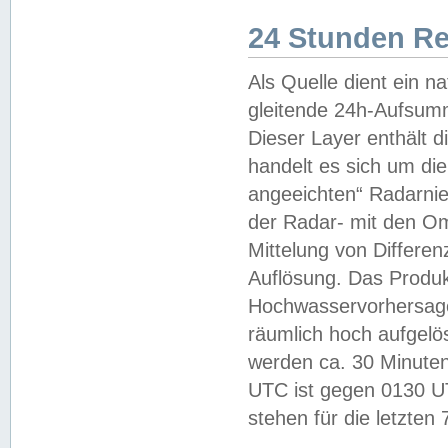
24 Stunden R
Als Quelle dient ein n
gleitende 24h-Aufsum
Dieser Layer enthält
handelt es sich um di
angeeichten“ Radarnie
der Radar- mit den O
Mittelung von Differe
Auflösung. Das Produk
Hochwasservorhersagez
räumlich hoch aufgelö
werden ca. 30 Minuten
UTC ist gegen 0130 UTC
stehen für die letzten