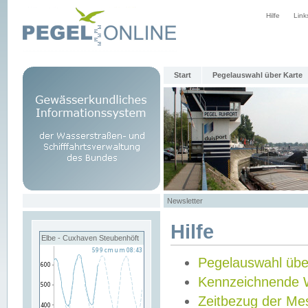
Hilfe
Link
Start
Pegelauswahl über Karte
Newsletter
Hilfe
Elbe - Cuxhaven Steubenhöft
Pegelauswahl übe
Kennzeichnende 
Zeitbezug der Me