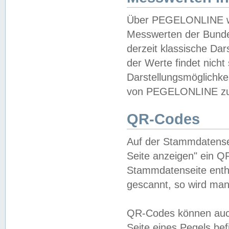
Über PEGELONLINE wer
Messwerten der Bundes
derzeit klassische Da
der Werte findet nicht 
Darstellungsmöglichkei
von PEGELONLINE zu 
QR-Codes
Auf der Stammdatensei
Seite anzeigen" ein Q
Stammdatenseite enthä
gescannt, so wird man
QR-Codes können auc
Seite eines Pegels be