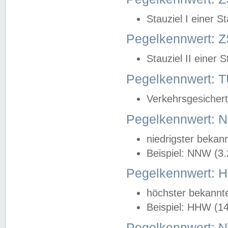
Stauziel I einer S
Pegelkennwert: Z
Stauziel II einer 
Pegelkennwert:
Verkehrsgesichert
Pegelkennwert:
niedrigster bekan
Beispiel: NNW (3
Pegelkennwert:
höchster bekannt
Beispiel: HHW (1
Pegelkennwert: 