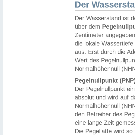
Der Wasserst
Der Wasserstand ist d
über dem
Pegelnullp
Zentimeter angegeben
die lokale Wassertie
aus. Erst durch die A
Wert des Pegelnullpun
Normalhöhennull (NHN
Pegelnullpunkt (PNP)
Der Pegelnullpunkt ei
absolut und wird auf
Normalhöhennull (NHN
den Betreiber des Pege
eine lange Zeit geme
Die Pegellatte wird s