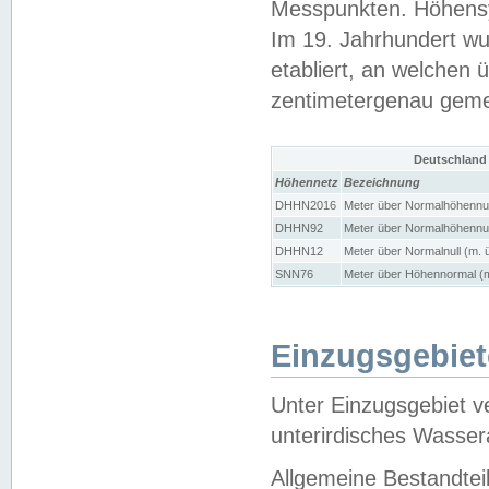
Messpunkten. Höhensy
Im 19. Jahrhundert wu
etabliert, an welchen 
zentimetergenau gem
Deutschland
Höhennetz
Bezeichnung
DHHN2016
Meter über Normalhöhennul
DHHN92
Meter über Normalhöhennul
DHHN12
Meter über Normalnull (m. 
SNN76
Meter über Höhennormal (m
Einzugsgebiet
Unter Einzugsgebiet v
unterirdisches Wasser
Allgemeine Bestandtei