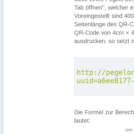
Tab öffnen", welcher 
Voreingestellt sind 4
Seitenlänge des QR-C
QR-Code von 4cm × 4c
ausdrucken, so setzt 
http://pegelo
uuid=a6ee8177
Die Formel zur Berech
lautet:
			(DPI × Druckkantenlänge in cm) ÷ 2,54 = Kantenlänge in Pixel
