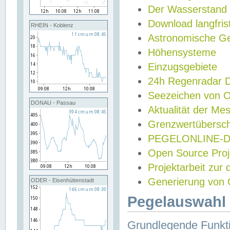
Der Wasserstand
Download langfris
RHEIN - Koblenz
Astronomische Gez
Höhensysteme
Einzugsgebiete
24h Regenradar
Seezeichen von 
DONAU - Passau
Aktualität der Me
Grenzwertübersch
PEGELONLINE-Di
Open Source Projek
Projektarbeit zur
Generierung von 
ODER - Eisenhüttenstadt
Pegelauswahl 
Grundlegende Funkti