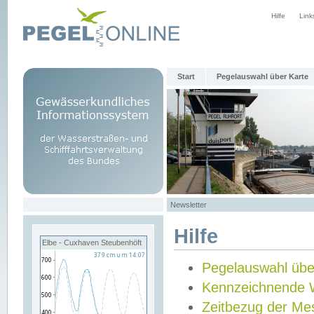
Hilfe
Link
Start
Pegelauswahl über Karte
Newsletter
Hilfe
Elbe - Cuxhaven Steubenhöft
Pegelauswahl übe
Kennzeichnende 
Zeitbezug der Me