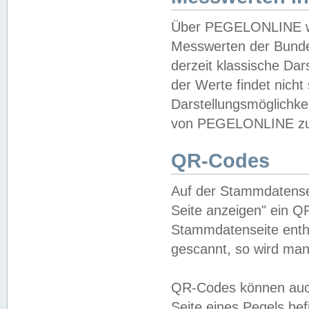
Über PEGELONLINE wer
Messwerten der Bundes
derzeit klassische Da
der Werte findet nicht 
Darstellungsmöglichkei
von PEGELONLINE zu 
QR-Codes
Auf der Stammdatensei
Seite anzeigen" ein Q
Stammdatenseite enthä
gescannt, so wird man
QR-Codes können auc
Seite eines Pegels be