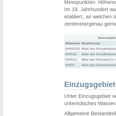
Messpunkten. Höhensy
Im 19. Jahrhundert wu
etabliert, an welchen 
zentimetergenau gem
Deutschland
Höhennetz
Bezeichnung
DHHN2016
Meter über Normalhöhennul
DHHN92
Meter über Normalhöhennul
DHHN12
Meter über Normalnull (m. 
SNN76
Meter über Höhennormal (m
Einzugsgebiet
Unter Einzugsgebiet v
unterirdisches Wasser
Allgemeine Bestandtei