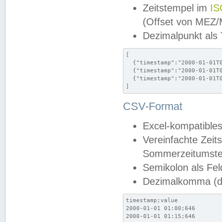
Zeitstempel im
IS
(Offset von MEZ
Dezimalpunkt als
[

  {"timestamp":"2000-01-01T0
  {"timestamp":"2000-01-01T0
  {"timestamp":"2000-01-01T0
]
CSV-Format
Excel-kompatibles
Vereinfachte Zeit
Sommerzeitumstel
Semikolon als Fel
Dezimalkomma (de
timestamp;value

2000-01-01 01:00;646

2000-01-01 01:15;646
