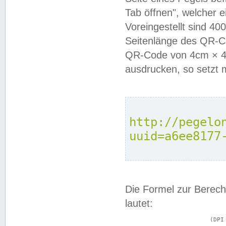
Tab öffnen", welcher 
Voreingestellt sind 4
Seitenlänge des QR-C
QR-Code von 4cm × 4c
ausdrucken, so setzt 
http://pegelo
uuid=a6ee8177
Die Formel zur Berech
lautet:
			(DPI × Druckkantenlänge in cm) ÷ 2,54 = Kantenlänge in Pixel
