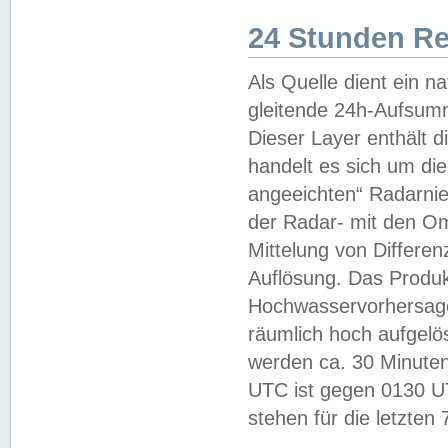
24 Stunden R
Als Quelle dient ein n
gleitende 24h-Aufsum
Dieser Layer enthält
handelt es sich um di
angeeichten“ Radarnie
der Radar- mit den O
Mittelung von Differe
Auflösung. Das Produk
Hochwasservorhersagez
räumlich hoch aufgelö
werden ca. 30 Minuten
UTC ist gegen 0130 UTC
stehen für die letzten