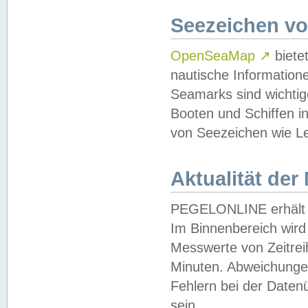
Seezeichen v
OpenSeaMap
↗
biete
nautische Information
Seamarks sind wichtig
Booten und Schiffen i
von Seezeichen wie Le
Aktualität der
PEGELONLINE erhält u
Im Binnenbereich wird 
Messwerte von Zeitreih
Minuten. Abweichungen
Fehlern bei der Daten
sein.