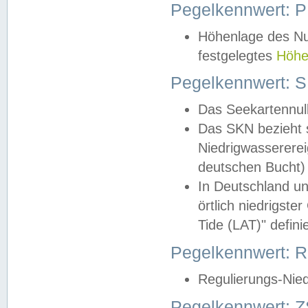
Pegelkennwert: 
Höhenlage des Nul
festgelegtes
Höhe
Pegelkennwert: 
Das Seekartennull
Das SKN bezieht s
Niedrigwassererei
deutschen Bucht) 
In Deutschland un
örtlich niedrigst
Tide (LAT)" definie
Pegelkennwert:
Regulierungs-Nie
Pegelkennwert: Z