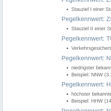
Stauziel I einer S
Pegelkennwert: Z
Stauziel II einer 
Pegelkennwert:
Verkehrsgesichert
Pegelkennwert:
niedrigster bekan
Beispiel: NNW (3
Pegelkennwert:
höchster bekannt
Beispiel: HHW (1
Pegelkennwert: 