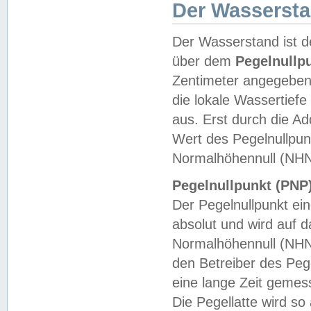
Der Wasserst
Der Wasserstand ist d
über dem
Pegelnullp
Zentimeter angegeben
die lokale Wassertie
aus. Erst durch die A
Wert des Pegelnullpun
Normalhöhennull (NHN
Pegelnullpunkt (PNP)
Der Pegelnullpunkt ei
absolut und wird auf
Normalhöhennull (NHN
den Betreiber des Pege
eine lange Zeit geme
Die Pegellatte wird s