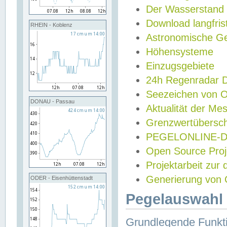
Der Wasserstand
Download langfris
RHEIN - Koblenz
Astronomische Gez
Höhensysteme
Einzugsgebiete
24h Regenradar
Seezeichen von 
DONAU - Passau
Aktualität der Me
Grenzwertübersch
PEGELONLINE-Di
Open Source Projek
Projektarbeit zur
Generierung von 
ODER - Eisenhüttenstadt
Pegelauswahl 
Grundlegende Funkti