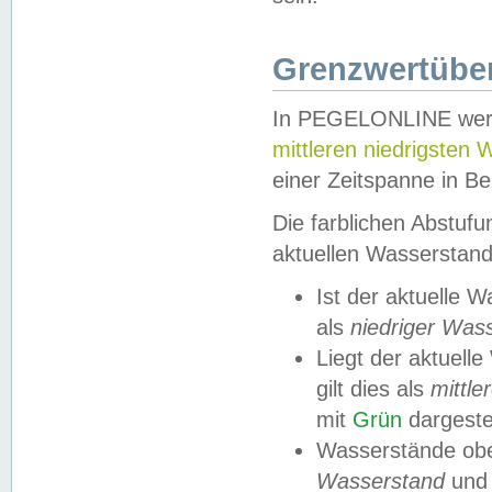
Grenzwertüber
In PEGELONLINE werde
mittleren niedrigsten
einer Zeitspanne in Be
Die farblichen Abstuf
aktuellen Wasserstand
Ist der aktuelle 
als
niedriger Was
Liegt der aktue
gilt dies als
mittle
mit
Grün
dargestel
Wasserstände obe
Wasserstand
und