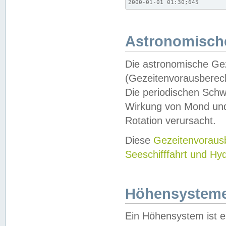
2000-01-01 01:30;645
Astronomische
Die astronomische Gez
(Gezeitenvorausberec
Die periodischen Schw
Wirkung von Mond und
Rotation verursacht.
Diese
Gezeitenvorau
Seeschifffahrt und Hy
Höhensystem
Ein Höhensystem ist e