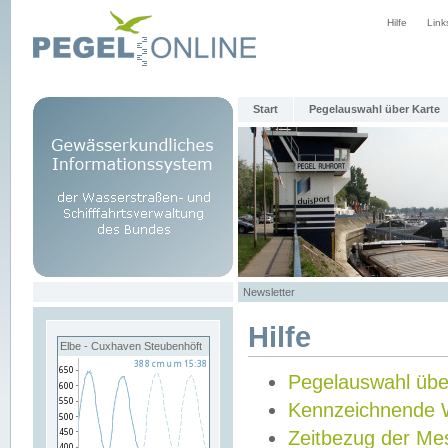
Hilfe
Link
Start
Pegelauswahl über Karte
Newsletter
Hilfe
Elbe - Cuxhaven Steubenhöft
Pegelauswahl übe
Kennzeichnende 
Zeitbezug der Me