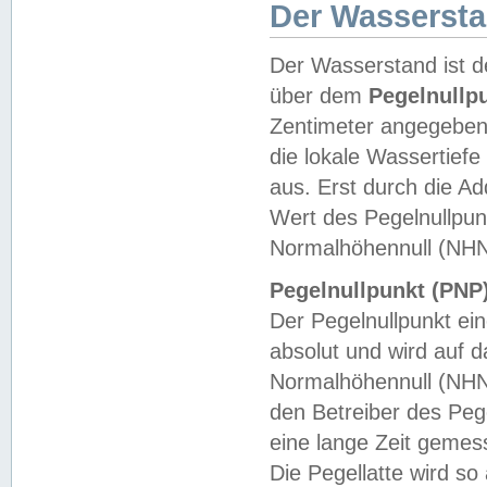
Der Wasserst
Der Wasserstand ist d
über dem
Pegelnullp
Zentimeter angegeben
die lokale Wassertie
aus. Erst durch die A
Wert des Pegelnullpun
Normalhöhennull (NHN
Pegelnullpunkt (PNP)
Der Pegelnullpunkt ei
absolut und wird auf
Normalhöhennull (NHN
den Betreiber des Pege
eine lange Zeit geme
Die Pegellatte wird s