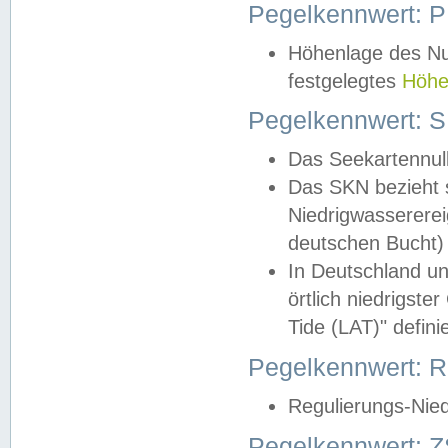
Pegelkennwert: 
Höhenlage des Nul
festgelegtes
Höhe
Pegelkennwert: 
Das Seekartennull
Das SKN bezieht s
Niedrigwassererei
deutschen Bucht) 
In Deutschland un
örtlich niedrigst
Tide (LAT)" definie
Pegelkennwert:
Regulierungs-Nie
Pegelkennwert: Z