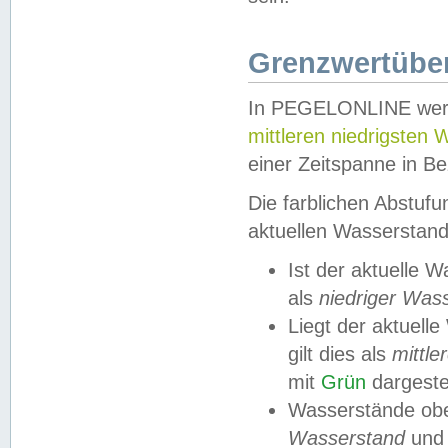
Grenzwertüber
In PEGELONLINE werde
mittleren niedrigsten
einer Zeitspanne in Be
Die farblichen Abstuf
aktuellen Wasserstand
Ist der aktuelle 
als
niedriger Was
Liegt der aktue
gilt dies als
mittle
mit
Grün
dargestel
Wasserstände obe
Wasserstand
und