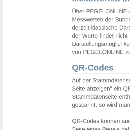
Über PEGELONLINE wer
Messwerten der Bundes
derzeit klassische Da
der Werte findet nicht 
Darstellungsmöglichkei
von PEGELONLINE zu 
QR-Codes
Auf der Stammdatensei
Seite anzeigen" ein Q
Stammdatenseite enthä
gescannt, so wird man
QR-Codes können auc
Seite eines Pegels be