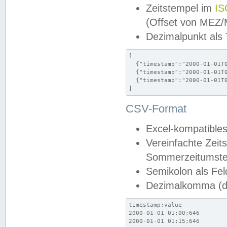
Zeitstempel im
IS
(Offset von MEZ
Dezimalpunkt als
[

  {"timestamp":"2000-01-01T0
  {"timestamp":"2000-01-01T0
  {"timestamp":"2000-01-01T0
]
CSV-Format
Excel-kompatibles
Vereinfachte Zeit
Sommerzeitumstel
Semikolon als Fel
Dezimalkomma (de
timestamp;value

2000-01-01 01:00;646

2000-01-01 01:15;646
