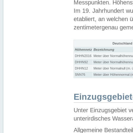
Messpunkten. Höhensy
Im 19. Jahrhundert wu
etabliert, an welchen 
zentimetergenau gem
Deutschland
Höhennetz
Bezeichnung
DHHN2016
Meter über Normalhöhennul
DHHN92
Meter über Normalhöhennul
DHHN12
Meter über Normalnull (m. 
SNN76
Meter über Höhennormal (m
Einzugsgebiet
Unter Einzugsgebiet v
unterirdisches Wasser
Allgemeine Bestandtei