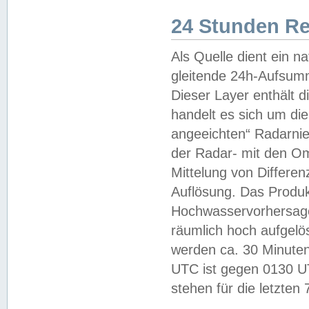
24 Stunden R
Als Quelle dient ein n
gleitende 24h-Aufsum
Dieser Layer enthält
handelt es sich um di
angeeichten“ Radarnie
der Radar- mit den O
Mittelung von Differe
Auflösung. Das Produk
Hochwasservorhersagez
räumlich hoch aufgelö
werden ca. 30 Minuten
UTC ist gegen 0130 UTC
stehen für die letzten