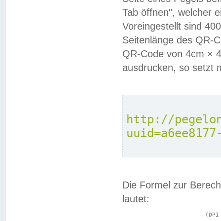
Tab öffnen", welcher 
Voreingestellt sind 4
Seitenlänge des QR-C
QR-Code von 4cm × 4c
ausdrucken, so setzt 
http://pegelo
uuid=a6ee8177
Die Formel zur Berech
lautet:
			(DPI × Druckkantenlänge in cm) ÷ 2,54 = Kantenlänge in Pixel
