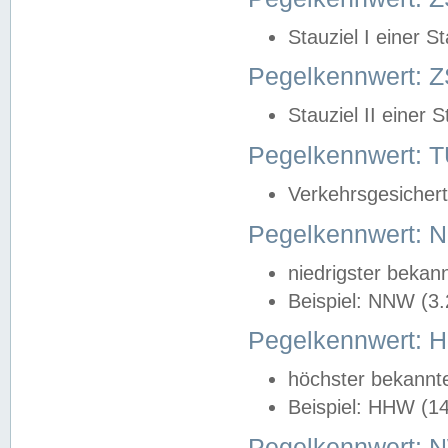
Stauziel I einer S
Pegelkennwert: Z
Stauziel II einer 
Pegelkennwert:
Verkehrsgesichert
Pegelkennwert:
niedrigster bekan
Beispiel: NNW (3
Pegelkennwert:
höchster bekannt
Beispiel: HHW (1
Pegelkennwert: 