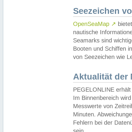
Seezeichen v
OpenSeaMap
↗
biete
nautische Information
Seamarks sind wichtig
Booten und Schiffen i
von Seezeichen wie Le
Aktualität der
PEGELONLINE erhält u
Im Binnenbereich wird 
Messwerte von Zeitreih
Minuten. Abweichungen
Fehlern bei der Daten
sein.