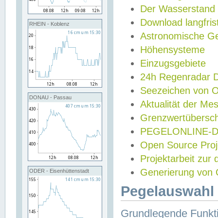
Der Wasserstand
Download langfris
RHEIN - Koblenz
Astronomische Gez
Höhensysteme
Einzugsgebiete
24h Regenradar
Seezeichen von 
DONAU - Passau
Aktualität der Me
Grenzwertübersch
PEGELONLINE-Di
Open Source Projek
Projektarbeit zur
Generierung von 
ODER - Eisenhüttenstadt
Pegelauswahl 
Grundlegende Funkti