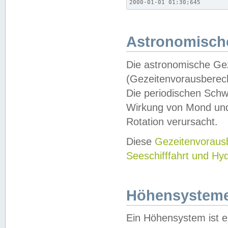
2000-01-01 01:30;645
Astronomische
Die astronomische Gez
(Gezeitenvorausberec
Die periodischen Schw
Wirkung von Mond und
Rotation verursacht.
Diese
Gezeitenvorau
Seeschifffahrt und Hy
Höhensystem
Ein Höhensystem ist e