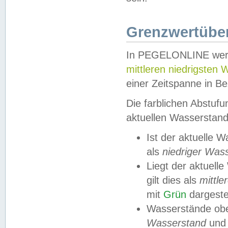
Grenzwertüber
In PEGELONLINE werde
mittleren niedrigsten
einer Zeitspanne in Be
Die farblichen Abstuf
aktuellen Wasserstand
Ist der aktuelle 
als
niedriger Was
Liegt der aktue
gilt dies als
mittle
mit
Grün
dargestel
Wasserstände obe
Wasserstand
und