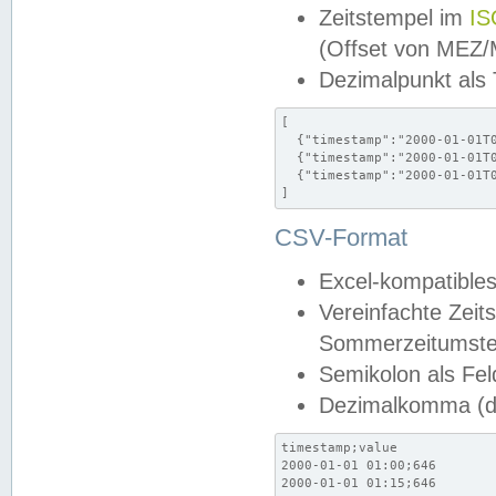
Zeitstempel im
IS
(Offset von MEZ
Dezimalpunkt als
[

  {"timestamp":"2000-01-01T0
  {"timestamp":"2000-01-01T0
  {"timestamp":"2000-01-01T0
]
CSV-Format
Excel-kompatibles
Vereinfachte Zeit
Sommerzeitumstel
Semikolon als Fel
Dezimalkomma (de
timestamp;value

2000-01-01 01:00;646

2000-01-01 01:15;646
