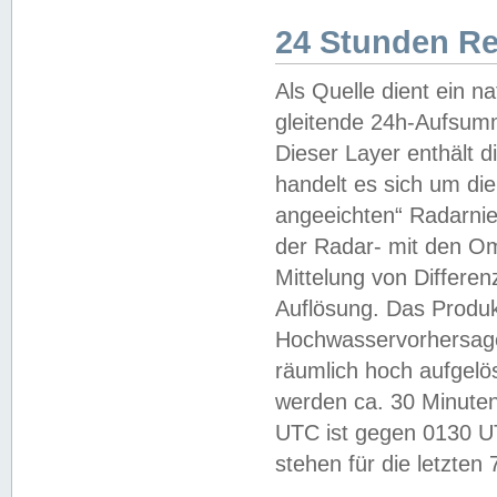
24 Stunden R
Als Quelle dient ein n
gleitende 24h-Aufsum
Dieser Layer enthält
handelt es sich um di
angeeichten“ Radarnie
der Radar- mit den O
Mittelung von Differe
Auflösung. Das Produk
Hochwasservorhersagez
räumlich hoch aufgelö
werden ca. 30 Minuten
UTC ist gegen 0130 UTC
stehen für die letzten