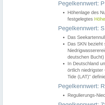
Pegelkennwert: 
Höhenlage des Nul
festgelegtes
Höhe
Pegelkennwert: 
Das Seekartennull
Das SKN bezieht s
Niedrigwassererei
deutschen Bucht) 
In Deutschland un
örtlich niedrigst
Tide (LAT)" definie
Pegelkennwert:
Regulierungs-Nie
Pegelkennwert: Z