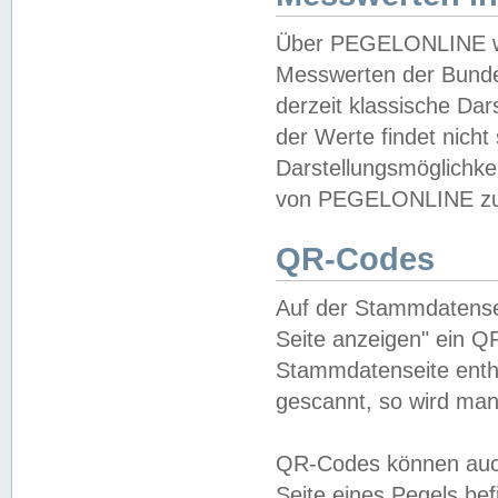
Über PEGELONLINE wer
Messwerten der Bundes
derzeit klassische Da
der Werte findet nicht 
Darstellungsmöglichkei
von PEGELONLINE zu 
QR-Codes
Auf der Stammdatensei
Seite anzeigen" ein Q
Stammdatenseite enthä
gescannt, so wird man
QR-Codes können auc
Seite eines Pegels be