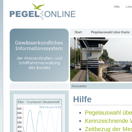
Hilfe
Link
Start
Pegelauswahl über Karte
Newsletter
Hilfe
Elbe - Cuxhaven Steubenhöft
Pegelauswahl übe
Kennzeichnende 
Zeitbezug der Me