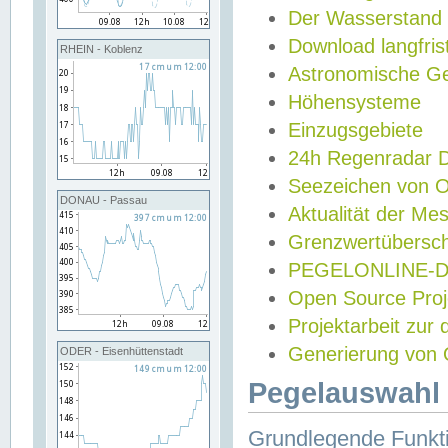
Der Wasserstand
Download langfris
RHEIN - Koblenz
Astronomische Gez
Höhensysteme
Einzugsgebiete
24h Regenradar
Seezeichen von 
DONAU - Passau
Aktualität der Me
Grenzwertübersch
PEGELONLINE-Di
Open Source Projek
Projektarbeit zur
Generierung von 
ODER - Eisenhüttenstadt
Pegelauswahl 
Grundlegende Funkti