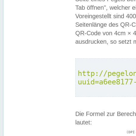
Tab öffnen", welcher 
Voreingestellt sind 4
Seitenlänge des QR-C
QR-Code von 4cm × 4c
ausdrucken, so setzt 
http://pegelo
uuid=a6ee8177
Die Formel zur Berech
lautet:
			(DPI × Druckkantenlänge in cm) ÷ 2,54 = Kantenlänge in Pixel
