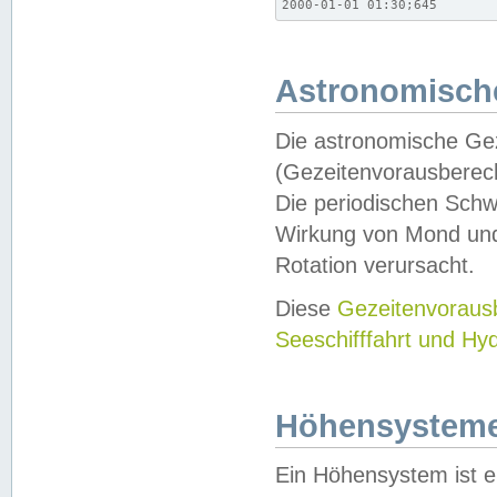
2000-01-01 01:30;645
Astronomische
Die astronomische Gez
(Gezeitenvorausberec
Die periodischen Schw
Wirkung von Mond und
Rotation verursacht.
Diese
Gezeitenvorau
Seeschifffahrt und Hy
Höhensystem
Ein Höhensystem ist e