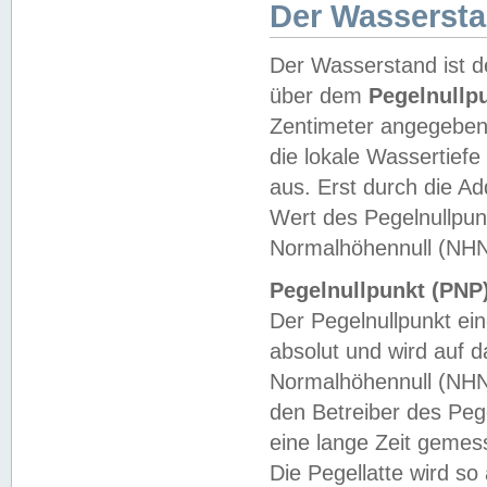
Der Wasserst
Der Wasserstand ist d
über dem
Pegelnullp
Zentimeter angegeben
die lokale Wassertie
aus. Erst durch die A
Wert des Pegelnullpun
Normalhöhennull (NHN
Pegelnullpunkt (PNP)
Der Pegelnullpunkt ei
absolut und wird auf
Normalhöhennull (NHN
den Betreiber des Pege
eine lange Zeit geme
Die Pegellatte wird s