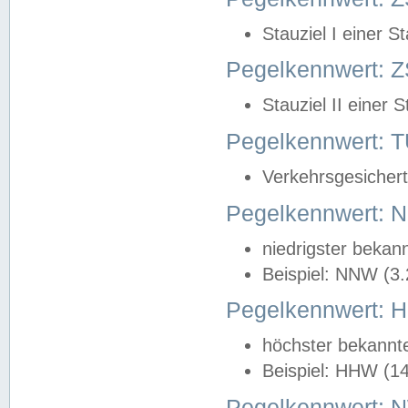
Stauziel I einer S
Pegelkennwert: Z
Stauziel II einer 
Pegelkennwert:
Verkehrsgesichert
Pegelkennwert:
niedrigster bekan
Beispiel: NNW (3
Pegelkennwert:
höchster bekannt
Beispiel: HHW (1
Pegelkennwert: 