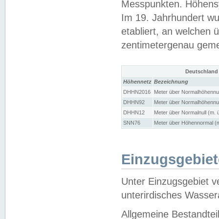
Messpunkten. Höhensy
Im 19. Jahrhundert wu
etabliert, an welchen 
zentimetergenau gem
Deutschland
Höhennetz
Bezeichnung
DHHN2016
Meter über Normalhöhennul
DHHN92
Meter über Normalhöhennul
DHHN12
Meter über Normalnull (m. 
SNN76
Meter über Höhennormal (m
Einzugsgebiet
Unter Einzugsgebiet v
unterirdisches Wasser
Allgemeine Bestandtei