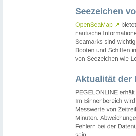
Seezeichen v
OpenSeaMap
↗
biete
nautische Information
Seamarks sind wichtig
Booten und Schiffen i
von Seezeichen wie Le
Aktualität der
PEGELONLINE erhält u
Im Binnenbereich wird 
Messwerte von Zeitreih
Minuten. Abweichungen
Fehlern bei der Daten
sein.