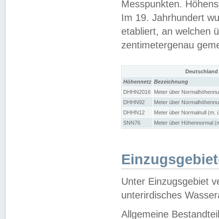
Messpunkten. Höhensy
Im 19. Jahrhundert wu
etabliert, an welchen 
zentimetergenau gem
Deutschland
Höhennetz
Bezeichnung
DHHN2016
Meter über Normalhöhennul
DHHN92
Meter über Normalhöhennul
DHHN12
Meter über Normalnull (m. 
SNN76
Meter über Höhennormal (m
Einzugsgebiet
Unter Einzugsgebiet v
unterirdisches Wasser
Allgemeine Bestandtei