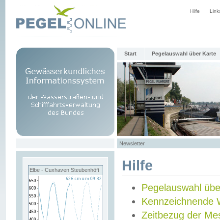
Hilfe
Link
Start
Pegelauswahl über Karte
Newsletter
Hilfe
Elbe - Cuxhaven Steubenhöft
Pegelauswahl übe
Kennzeichnende 
Zeitbezug der Me