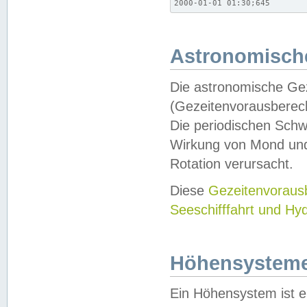
2000-01-01 01:30;645
Astronomische
Die astronomische Gez
(Gezeitenvorausberec
Die periodischen Schw
Wirkung von Mond und
Rotation verursacht.
Diese
Gezeitenvorau
Seeschifffahrt und Hy
Höhensystem
Ein Höhensystem ist e