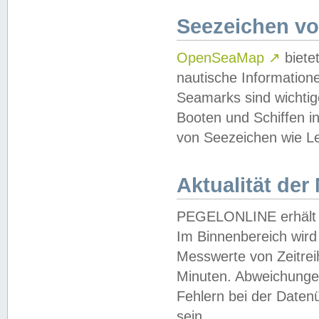
Seezeichen v
OpenSeaMap
↗
biete
nautische Information
Seamarks sind wichtig
Booten und Schiffen i
von Seezeichen wie Le
Aktualität der
PEGELONLINE erhält u
Im Binnenbereich wird 
Messwerte von Zeitreih
Minuten. Abweichungen
Fehlern bei der Daten
sein.