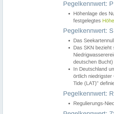
Pegelkennwert: 
Höhenlage des Nul
festgelegtes
Höhe
Pegelkennwert: 
Das Seekartennull
Das SKN bezieht s
Niedrigwassererei
deutschen Bucht) 
In Deutschland un
örtlich niedrigst
Tide (LAT)" definie
Pegelkennwert:
Regulierungs-Nie
Pegelkennwert: Z