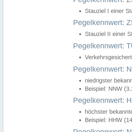
Stauziel I einer S
Pegelkennwert: Z
Stauziel II einer 
Pegelkennwert:
Verkehrsgesichert
Pegelkennwert:
niedrigster bekan
Beispiel: NNW (3
Pegelkennwert:
höchster bekannt
Beispiel: HHW (1
Pegelkennwert: 