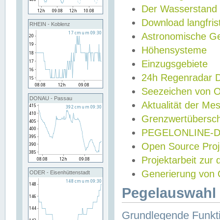
Der Wasserstand
Download langfris
RHEIN - Koblenz
Astronomische Gez
Höhensysteme
Einzugsgebiete
24h Regenradar
Seezeichen von 
DONAU - Passau
Aktualität der Me
Grenzwertübersch
PEGELONLINE-Di
Open Source Projek
Projektarbeit zur
Generierung von 
ODER - Eisenhüttenstadt
Pegelauswahl 
Grundlegende Funkti