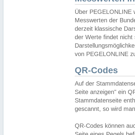
Über PEGELONLINE wer
Messwerten der Bundes
derzeit klassische Da
der Werte findet nicht 
Darstellungsmöglichkei
von PEGELONLINE zu 
QR-Codes
Auf der Stammdatensei
Seite anzeigen" ein Q
Stammdatenseite enthä
gescannt, so wird man
QR-Codes können auc
Seite eines Pegels be