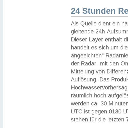
24 Stunden R
Als Quelle dient ein n
gleitende 24h-Aufsum
Dieser Layer enthält
handelt es sich um di
angeeichten“ Radarnie
der Radar- mit den O
Mittelung von Differe
Auflösung. Das Produk
Hochwasservorhersagez
räumlich hoch aufgelö
werden ca. 30 Minuten
UTC ist gegen 0130 UTC
stehen für die letzten