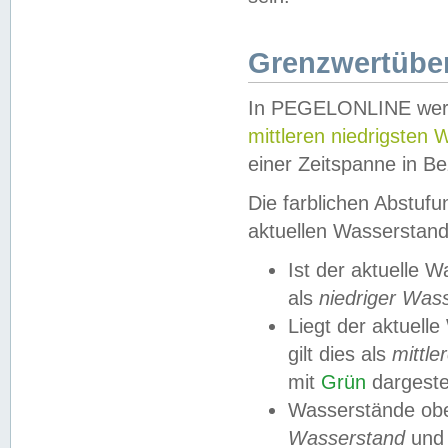
Grenzwertüber
In PEGELONLINE werde
mittleren niedrigsten
einer Zeitspanne in Be
Die farblichen Abstuf
aktuellen Wasserstand
Ist der aktuelle 
als
niedriger Was
Liegt der aktue
gilt dies als
mittle
mit
Grün
dargestel
Wasserstände obe
Wasserstand
und