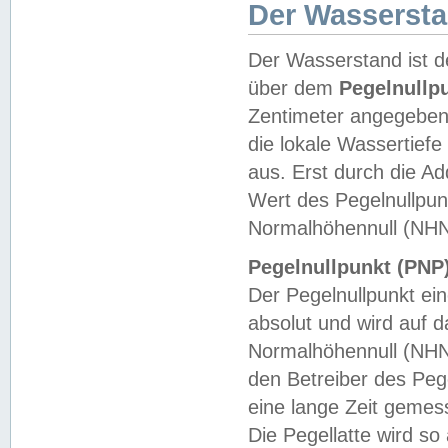
Der Wasserst
Der Wasserstand ist d
über dem
Pegelnullp
Zentimeter angegeben
die lokale Wassertie
aus. Erst durch die A
Wert des Pegelnullpun
Normalhöhennull (NHN
Pegelnullpunkt (PNP)
Der Pegelnullpunkt ei
absolut und wird auf
Normalhöhennull (NHN
den Betreiber des Pege
eine lange Zeit geme
Die Pegellatte wird s