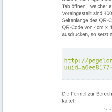
Tab öffnen", welcher 
Voreingestellt sind 4
Seitenlänge des QR-C
QR-Code von 4cm × 4c
ausdrucken, so setzt 
http://pegelo
uuid=a6ee8177
Die Formel zur Berech
lautet:
			(DPI × Druckkantenlänge in cm) ÷ 2,54 = Kantenlänge in Pixel
