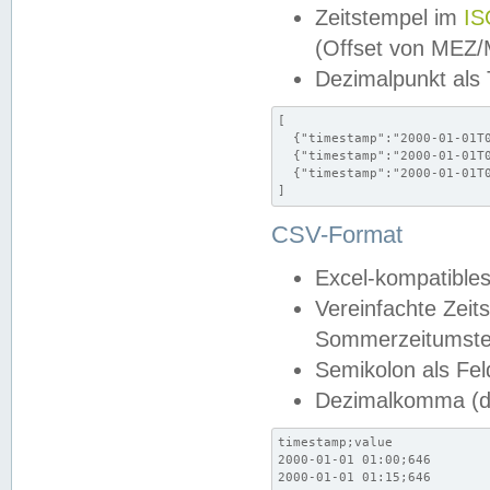
Zeitstempel im
IS
(Offset von MEZ
Dezimalpunkt als
[

  {"timestamp":"2000-01-01T0
  {"timestamp":"2000-01-01T0
  {"timestamp":"2000-01-01T0
]
CSV-Format
Excel-kompatibles
Vereinfachte Zeit
Sommerzeitumstel
Semikolon als Fel
Dezimalkomma (de
timestamp;value

2000-01-01 01:00;646

2000-01-01 01:15;646
