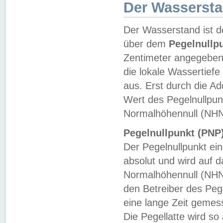
Der Wasserst
Der Wasserstand ist d
über dem
Pegelnullp
Zentimeter angegeben
die lokale Wassertie
aus. Erst durch die A
Wert des Pegelnullpun
Normalhöhennull (NHN
Pegelnullpunkt (PNP)
Der Pegelnullpunkt ei
absolut und wird auf
Normalhöhennull (NHN
den Betreiber des Pege
eine lange Zeit geme
Die Pegellatte wird s