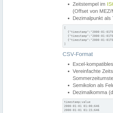
Zeitstempel im
IS
(Offset von MEZ
Dezimalpunkt als
[

  {"timestamp":"2000-01-01T0
  {"timestamp":"2000-01-01T0
  {"timestamp":"2000-01-01T0
]
CSV-Format
Excel-kompatibles
Vereinfachte Zeit
Sommerzeitumstel
Semikolon als Fel
Dezimalkomma (de
timestamp;value

2000-01-01 01:00;646

2000-01-01 01:15;646
