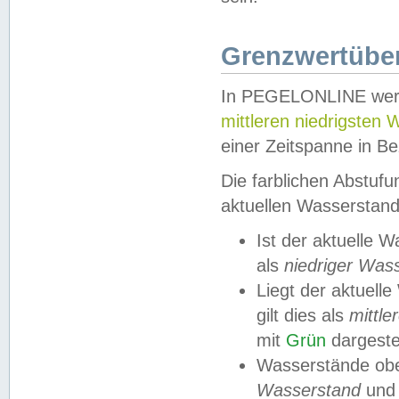
Grenzwertüber
In PEGELONLINE werde
mittleren niedrigsten
einer Zeitspanne in Be
Die farblichen Abstuf
aktuellen Wasserstand
Ist der aktuelle 
als
niedriger Was
Liegt der aktue
gilt dies als
mittle
mit
Grün
dargestel
Wasserstände obe
Wasserstand
und