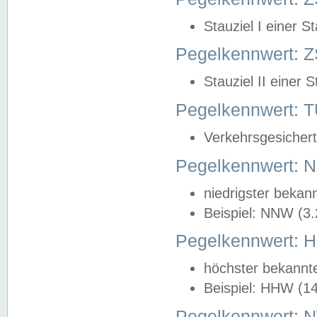
Stauziel I einer S
Pegelkennwert: Z
Stauziel II einer 
Pegelkennwert:
Verkehrsgesichert
Pegelkennwert:
niedrigster bekan
Beispiel: NNW (3
Pegelkennwert:
höchster bekannt
Beispiel: HHW (1
Pegelkennwert: 