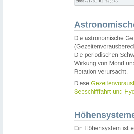
2000-01-01 01:30;645
Astronomische
Die astronomische Gez
(Gezeitenvorausberec
Die periodischen Schw
Wirkung von Mond und
Rotation verursacht.
Diese
Gezeitenvorau
Seeschifffahrt und Hy
Höhensystem
Ein Höhensystem ist e