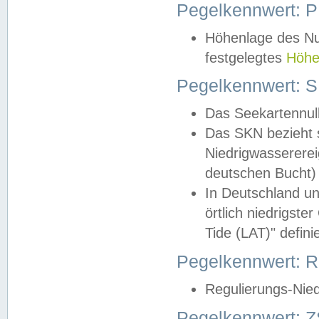
Pegelkennwert: 
Höhenlage des Nul
festgelegtes
Höhe
Pegelkennwert: 
Das Seekartennull
Das SKN bezieht s
Niedrigwassererei
deutschen Bucht) 
In Deutschland un
örtlich niedrigst
Tide (LAT)" definie
Pegelkennwert:
Regulierungs-Nie
Pegelkennwert: Z