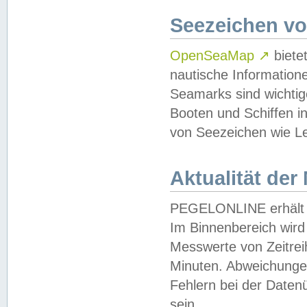
Seezeichen v
OpenSeaMap
↗
biete
nautische Information
Seamarks sind wichtig
Booten und Schiffen i
von Seezeichen wie Le
Aktualität der
PEGELONLINE erhält u
Im Binnenbereich wird 
Messwerte von Zeitreih
Minuten. Abweichungen
Fehlern bei der Daten
sein.