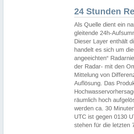
24 Stunden R
Als Quelle dient ein n
gleitende 24h-Aufsum
Dieser Layer enthält
handelt es sich um di
angeeichten“ Radarnie
der Radar- mit den O
Mittelung von Differe
Auflösung. Das Produk
Hochwasservorhersagez
räumlich hoch aufgelö
werden ca. 30 Minuten
UTC ist gegen 0130 UTC
stehen für die letzten