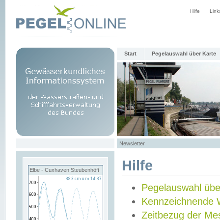
Hilfe
Link
Start
Pegelauswahl über Karte
Newsletter
Hilfe
Elbe - Cuxhaven Steubenhöft
Pegelauswahl übe
Kennzeichnende 
Zeitbezug der Me