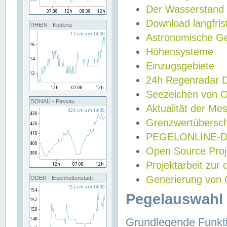
Der Wasserstand
Download langfris
RHEIN - Koblenz
Astronomische Gez
Höhensysteme
Einzugsgebiete
24h Regenradar
Seezeichen von 
DONAU - Passau
Aktualität der Me
Grenzwertübersch
PEGELONLINE-Di
Open Source Projek
Projektarbeit zur
Generierung von 
ODER - Eisenhüttenstadt
Pegelauswahl 
Grundlegende Funkti