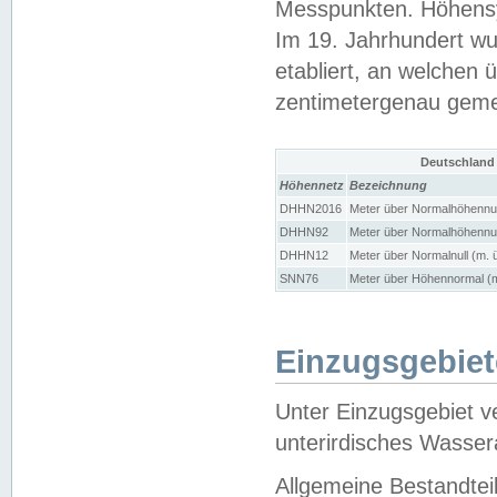
Messpunkten. Höhensy
Im 19. Jahrhundert wu
etabliert, an welchen 
zentimetergenau gem
Deutschland
Höhennetz
Bezeichnung
DHHN2016
Meter über Normalhöhennul
DHHN92
Meter über Normalhöhennul
DHHN12
Meter über Normalnull (m. 
SNN76
Meter über Höhennormal (m
Einzugsgebiet
Unter Einzugsgebiet v
unterirdisches Wasser
Allgemeine Bestandtei