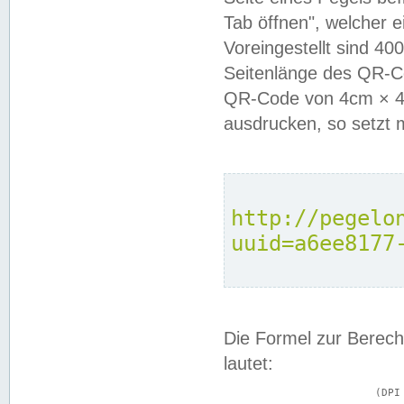
Tab öffnen", welcher 
Voreingestellt sind 4
Seitenlänge des QR-C
QR-Code von 4cm × 4c
ausdrucken, so setzt 
http://pegelo
uuid=a6ee8177
Die Formel zur Berech
lautet:
			(DPI × Druckkantenlänge in cm) ÷ 2,54 = Kantenlänge in Pixel
