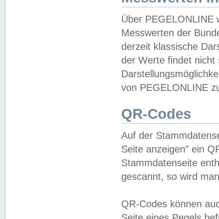
Über PEGELONLINE wer
Messwerten der Bundes
derzeit klassische Da
der Werte findet nicht 
Darstellungsmöglichkei
von PEGELONLINE zu 
QR-Codes
Auf der Stammdatensei
Seite anzeigen" ein Q
Stammdatenseite enthä
gescannt, so wird man
QR-Codes können auc
Seite eines Pegels be