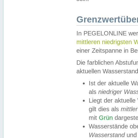
Grenzwertüber
In PEGELONLINE werde
mittleren niedrigsten
einer Zeitspanne in Be
Die farblichen Abstuf
aktuellen Wasserstand
Ist der aktuelle 
als
niedriger Was
Liegt der aktue
gilt dies als
mittle
mit
Grün
dargestel
Wasserstände obe
Wasserstand
und