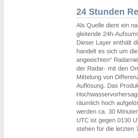
24 Stunden R
Als Quelle dient ein n
gleitende 24h-Aufsum
Dieser Layer enthält
handelt es sich um di
angeeichten“ Radarnie
der Radar- mit den O
Mittelung von Differe
Auflösung. Das Produk
Hochwasservorhersagez
räumlich hoch aufgelö
werden ca. 30 Minuten
UTC ist gegen 0130 UTC
stehen für die letzten