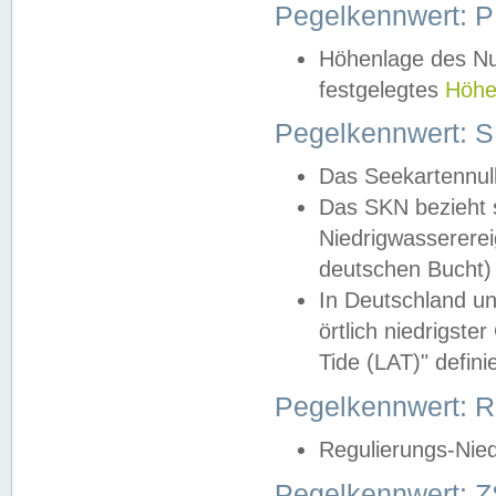
Pegelkennwert: 
Höhenlage des Nul
festgelegtes
Höhe
Pegelkennwert: 
Das Seekartennull
Das SKN bezieht s
Niedrigwassererei
deutschen Bucht) 
In Deutschland un
örtlich niedrigst
Tide (LAT)" definie
Pegelkennwert:
Regulierungs-Nie
Pegelkennwert: Z