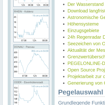
Der Wasserstand
Download langfris
RHEIN - Koblenz
Astronomische Gez
Höhensysteme
Einzugsgebiete
24h Regenradar
Seezeichen von 
DONAU - Passau
Aktualität der Me
Grenzwertübersch
PEGELONLINE-Di
Open Source Projek
Projektarbeit zur
Generierung von 
ODER - Eisenhüttenstadt
Pegelauswahl 
Grundlegende Funkti