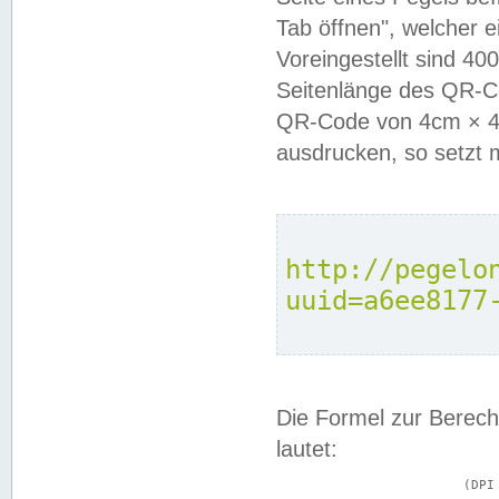
Tab öffnen", welcher 
Voreingestellt sind 4
Seitenlänge des QR-C
QR-Code von 4cm × 4c
ausdrucken, so setzt 
http://pegelo
uuid=a6ee8177
Die Formel zur Berech
lautet:
			(DPI × Druckkantenlänge in cm) ÷ 2,54 = Kantenlänge in Pixel
