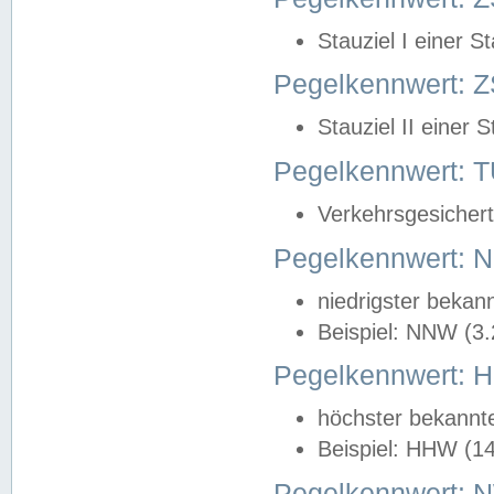
Stauziel I einer S
Pegelkennwert: Z
Stauziel II einer 
Pegelkennwert:
Verkehrsgesichert
Pegelkennwert:
niedrigster bekan
Beispiel: NNW (3
Pegelkennwert:
höchster bekannt
Beispiel: HHW (1
Pegelkennwert: 