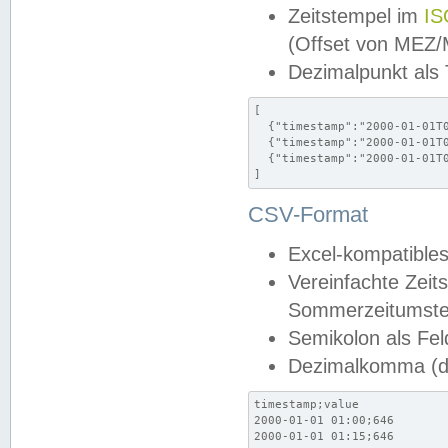
Zeitstempel im
IS
(Offset von MEZ
Dezimalpunkt als
[

  {"timestamp":"2000-01-01T0
  {"timestamp":"2000-01-01T0
  {"timestamp":"2000-01-01T0
]
CSV-Format
Excel-kompatibles
Vereinfachte Zeit
Sommerzeitumstel
Semikolon als Fel
Dezimalkomma (de
timestamp;value

2000-01-01 01:00;646

2000-01-01 01:15;646
