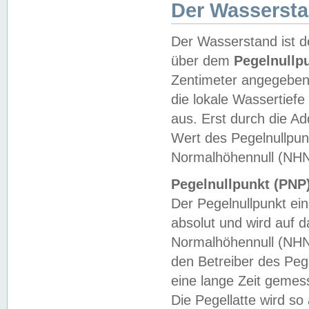
Der Wasserst
Der Wasserstand ist d
über dem
Pegelnullp
Zentimeter angegeben
die lokale Wassertie
aus. Erst durch die A
Wert des Pegelnullpun
Normalhöhennull (NHN
Pegelnullpunkt (PNP)
Der Pegelnullpunkt ei
absolut und wird auf
Normalhöhennull (NHN
den Betreiber des Pege
eine lange Zeit geme
Die Pegellatte wird s