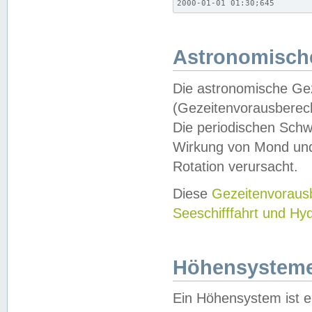
2000-01-01 01:30;645
Astronomische
Die astronomische Gez
(Gezeitenvorausberec
Die periodischen Schw
Wirkung von Mond und
Rotation verursacht.
Diese
Gezeitenvorau
Seeschifffahrt und Hy
Höhensystem
Ein Höhensystem ist e