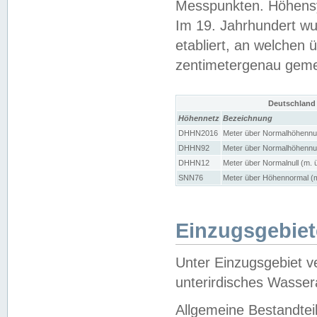
Messpunkten. Höhensy
Im 19. Jahrhundert wu
etabliert, an welchen 
zentimetergenau gem
Deutschland
Höhennetz
Bezeichnung
DHHN2016
Meter über Normalhöhennul
DHHN92
Meter über Normalhöhennul
DHHN12
Meter über Normalnull (m. 
SNN76
Meter über Höhennormal (m
Einzugsgebiet
Unter Einzugsgebiet v
unterirdisches Wasser
Allgemeine Bestandtei