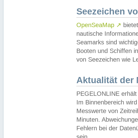
Seezeichen v
OpenSeaMap
↗
biete
nautische Information
Seamarks sind wichtig
Booten und Schiffen i
von Seezeichen wie Le
Aktualität der
PEGELONLINE erhält u
Im Binnenbereich wird 
Messwerte von Zeitreih
Minuten. Abweichungen
Fehlern bei der Daten
sein.