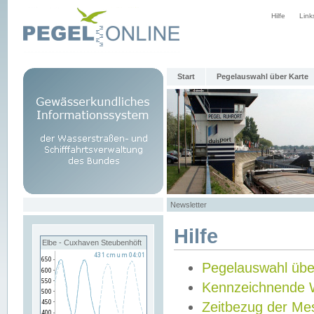
Hilfe
Link
Start
Pegelauswahl über Karte
Newsletter
Hilfe
Elbe - Cuxhaven Steubenhöft
Pegelauswahl übe
Kennzeichnende 
Zeitbezug der Me