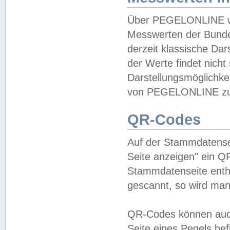
Über PEGELONLINE wer
Messwerten der Bundes
derzeit klassische Da
der Werte findet nicht 
Darstellungsmöglichkei
von PEGELONLINE zu 
QR-Codes
Auf der Stammdatensei
Seite anzeigen" ein Q
Stammdatenseite enthä
gescannt, so wird man
QR-Codes können auc
Seite eines Pegels be