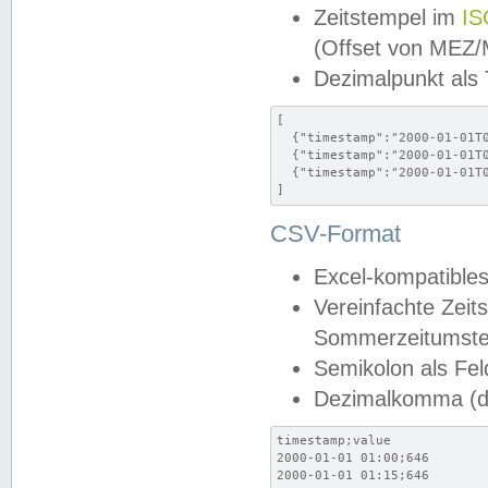
Zeitstempel im
IS
(Offset von MEZ
Dezimalpunkt als
[

  {"timestamp":"2000-01-01T0
  {"timestamp":"2000-01-01T0
  {"timestamp":"2000-01-01T0
]
CSV-Format
Excel-kompatibles
Vereinfachte Zeit
Sommerzeitumstel
Semikolon als Fel
Dezimalkomma (de
timestamp;value

2000-01-01 01:00;646

2000-01-01 01:15;646
