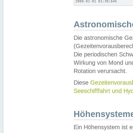
2000-01-01 01:30;645
Astronomische
Die astronomische Gez
(Gezeitenvorausberec
Die periodischen Schw
Wirkung von Mond und
Rotation verursacht.
Diese
Gezeitenvorau
Seeschifffahrt und Hy
Höhensystem
Ein Höhensystem ist e