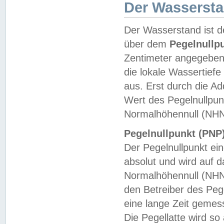
Der Wasserst
Der Wasserstand ist d
über dem
Pegelnullp
Zentimeter angegeben
die lokale Wassertie
aus. Erst durch die A
Wert des Pegelnullpun
Normalhöhennull (NHN
Pegelnullpunkt (PNP)
Der Pegelnullpunkt ei
absolut und wird auf
Normalhöhennull (NHN
den Betreiber des Pege
eine lange Zeit geme
Die Pegellatte wird s