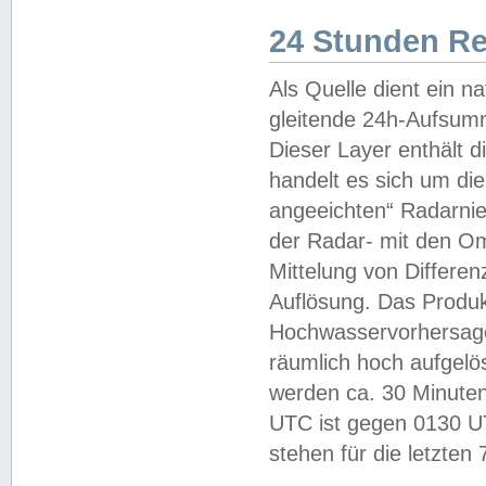
24 Stunden R
Als Quelle dient ein n
gleitende 24h-Aufsum
Dieser Layer enthält
handelt es sich um di
angeeichten“ Radarnie
der Radar- mit den O
Mittelung von Differe
Auflösung. Das Produk
Hochwasservorhersagez
räumlich hoch aufgelö
werden ca. 30 Minuten
UTC ist gegen 0130 UTC
stehen für die letzten