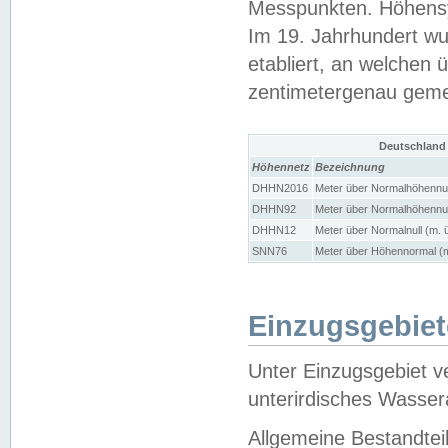
Messpunkten. Höhensy
Im 19. Jahrhundert wu
etabliert, an welchen 
zentimetergenau gem
Deutschland
Höhennetz
Bezeichnung
DHHN2016
Meter über Normalhöhennul
DHHN92
Meter über Normalhöhennul
DHHN12
Meter über Normalnull (m. 
SNN76
Meter über Höhennormal (m
Einzugsgebiet
Unter Einzugsgebiet v
unterirdisches Wasser
Allgemeine Bestandtei