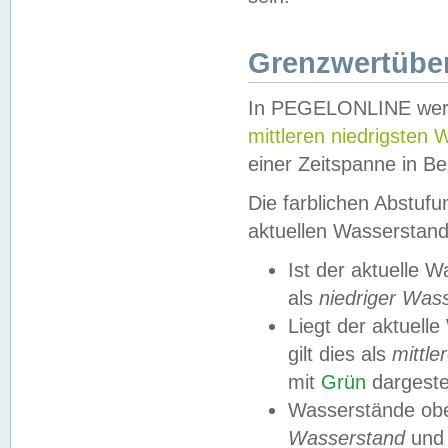
Grenzwertüber
In PEGELONLINE werde
mittleren niedrigsten
einer Zeitspanne in Be
Die farblichen Abstuf
aktuellen Wasserstand
Ist der aktuelle 
als
niedriger Was
Liegt der aktue
gilt dies als
mittle
mit
Grün
dargestel
Wasserstände obe
Wasserstand
und