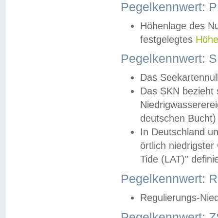
Pegelkennwert: 
Höhenlage des Nul
festgelegtes
Höhe
Pegelkennwert: 
Das Seekartennull
Das SKN bezieht s
Niedrigwassererei
deutschen Bucht) 
In Deutschland un
örtlich niedrigst
Tide (LAT)" definie
Pegelkennwert:
Regulierungs-Nie
Pegelkennwert: Z