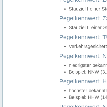
Stauziel I einer S
Pegelkennwert: Z
Stauziel II einer 
Pegelkennwert:
Verkehrsgesichert
Pegelkennwert:
niedrigster bekan
Beispiel: NNW (3
Pegelkennwert:
höchster bekannt
Beispiel: HHW (1
Pegelkennwert: 