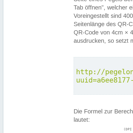
Tab öffnen", welcher 
Voreingestellt sind 4
Seitenlänge des QR-C
QR-Code von 4cm × 4c
ausdrucken, so setzt 
http://pegelo
uuid=a6ee8177
Die Formel zur Berech
lautet:
			(DPI × Druckkantenlänge in cm) ÷ 2,54 = Kantenlänge in Pixel
