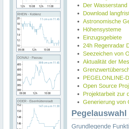
Der Wasserstand
Download langfris
RHEIN - Koblenz
Astronomische Gez
Höhensysteme
Einzugsgebiete
24h Regenradar
Seezeichen von 
DONAU - Passau
Aktualität der Me
Grenzwertübersch
PEGELONLINE-Di
Open Source Projek
Projektarbeit zur
Generierung von 
ODER - Eisenhüttenstadt
Pegelauswahl 
Grundlegende Funkti