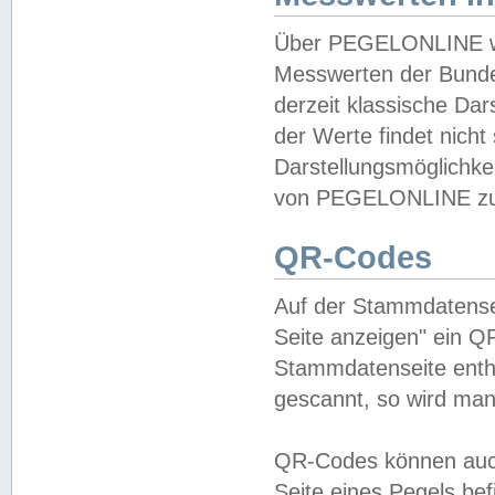
Über PEGELONLINE wer
Messwerten der Bundes
derzeit klassische Da
der Werte findet nicht 
Darstellungsmöglichkei
von PEGELONLINE zu 
QR-Codes
Auf der Stammdatensei
Seite anzeigen" ein Q
Stammdatenseite enthä
gescannt, so wird man
QR-Codes können auc
Seite eines Pegels be