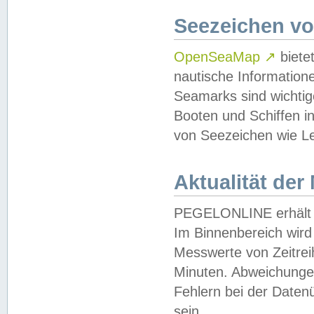
Seezeichen v
OpenSeaMap
↗
biete
nautische Information
Seamarks sind wichtig
Booten und Schiffen i
von Seezeichen wie Le
Aktualität der
PEGELONLINE erhält u
Im Binnenbereich wird 
Messwerte von Zeitreih
Minuten. Abweichungen
Fehlern bei der Daten
sein.