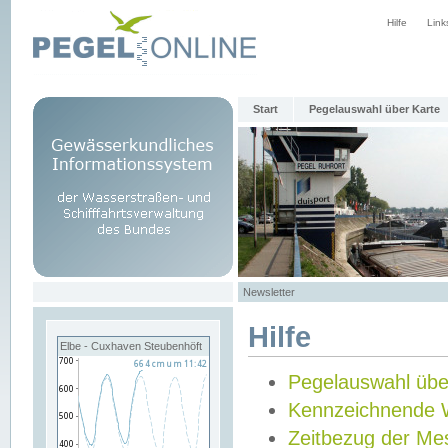
Hilfe
Link
Start
Pegelauswahl über Karte
Newsletter
Hilfe
Elbe - Cuxhaven Steubenhöft
Pegelauswahl übe
Kennzeichnende 
Zeitbezug der Me