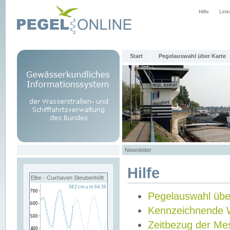
Hilfe
Link
Start
Pegelauswahl über Karte
Newsletter
Hilfe
Elbe - Cuxhaven Steubenhöft
Pegelauswahl übe
Kennzeichnende 
Zeitbezug der Me