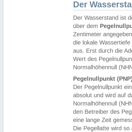
Der Wasserst
Der Wasserstand ist d
über dem
Pegelnullp
Zentimeter angegeben
die lokale Wassertie
aus. Erst durch die A
Wert des Pegelnullpun
Normalhöhennull (NHN
Pegelnullpunkt (PNP)
Der Pegelnullpunkt ei
absolut und wird auf
Normalhöhennull (NHN
den Betreiber des Pege
eine lange Zeit geme
Die Pegellatte wird s