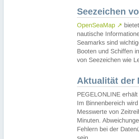
Seezeichen v
OpenSeaMap
↗
biete
nautische Information
Seamarks sind wichtig
Booten und Schiffen i
von Seezeichen wie Le
Aktualität der
PEGELONLINE erhält u
Im Binnenbereich wird 
Messwerte von Zeitreih
Minuten. Abweichungen
Fehlern bei der Daten
sein.