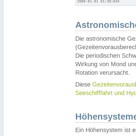
2000-01-01 01:30;645
Astronomische
Die astronomische Gez
(Gezeitenvorausberec
Die periodischen Schw
Wirkung von Mond und
Rotation verursacht.
Diese
Gezeitenvorau
Seeschifffahrt und Hy
Höhensystem
Ein Höhensystem ist e