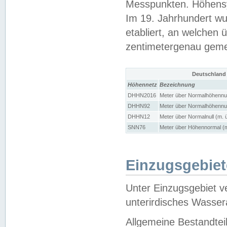
Messpunkten. Höhensy
Im 19. Jahrhundert wu
etabliert, an welchen 
zentimetergenau gem
Deutschland
Höhennetz
Bezeichnung
DHHN2016
Meter über Normalhöhennul
DHHN92
Meter über Normalhöhennul
DHHN12
Meter über Normalnull (m. 
SNN76
Meter über Höhennormal (m
Einzugsgebiet
Unter Einzugsgebiet v
unterirdisches Wasser
Allgemeine Bestandtei