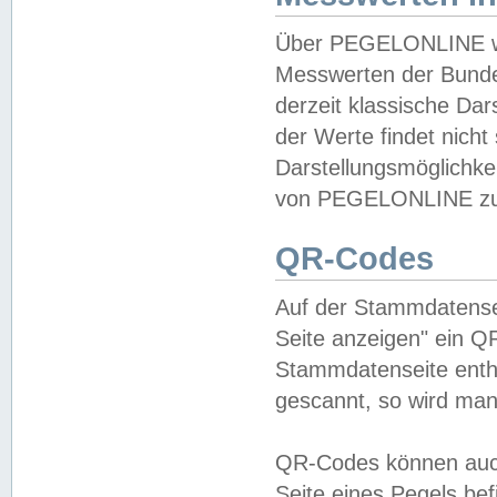
Über PEGELONLINE wer
Messwerten der Bundes
derzeit klassische Da
der Werte findet nicht 
Darstellungsmöglichkei
von PEGELONLINE zu 
QR-Codes
Auf der Stammdatensei
Seite anzeigen" ein Q
Stammdatenseite enthä
gescannt, so wird man
QR-Codes können auc
Seite eines Pegels be