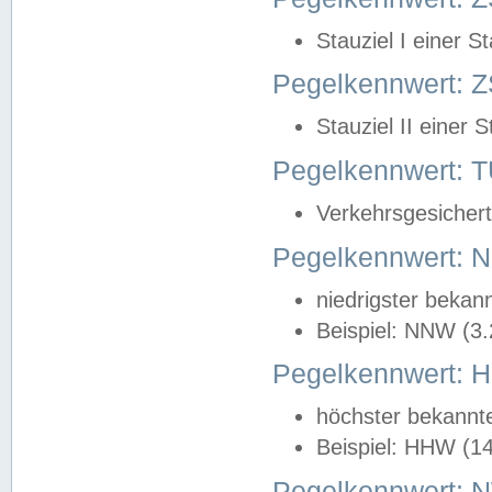
Stauziel I einer S
Pegelkennwert: Z
Stauziel II einer 
Pegelkennwert:
Verkehrsgesichert
Pegelkennwert:
niedrigster bekan
Beispiel: NNW (3
Pegelkennwert:
höchster bekannt
Beispiel: HHW (1
Pegelkennwert: 