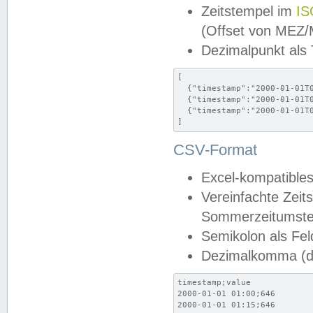
Zeitstempel im
IS
(Offset von MEZ
Dezimalpunkt als
[

  {"timestamp":"2000-01-01T0
  {"timestamp":"2000-01-01T0
  {"timestamp":"2000-01-01T0
]
CSV-Format
Excel-kompatibles
Vereinfachte Zeit
Sommerzeitumstel
Semikolon als Fel
Dezimalkomma (de
timestamp;value

2000-01-01 01:00;646

2000-01-01 01:15;646
