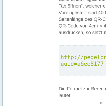
Tab öffnen", welcher 
Voreingestellt sind 4
Seitenlänge des QR-C
QR-Code von 4cm × 4c
ausdrucken, so setzt 
http://pegelo
uuid=a6ee8177
Die Formel zur Berech
lautet:
			(DPI × Druckkantenlänge in cm) ÷ 2,54 = Kantenlänge in Pixel
