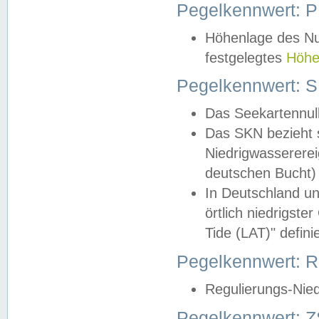
Pegelkennwert: 
Höhenlage des Nul
festgelegtes
Höhe
Pegelkennwert: 
Das Seekartennull
Das SKN bezieht s
Niedrigwassererei
deutschen Bucht) 
In Deutschland un
örtlich niedrigst
Tide (LAT)" definie
Pegelkennwert:
Regulierungs-Nie
Pegelkennwert: Z