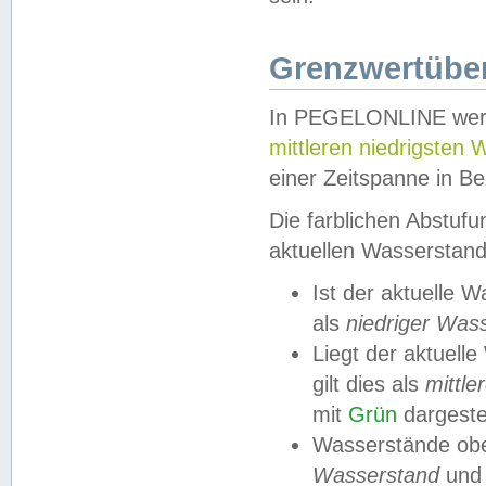
Grenzwertüber
In PEGELONLINE werde
mittleren niedrigsten
einer Zeitspanne in Be
Die farblichen Abstuf
aktuellen Wasserstand
Ist der aktuelle 
als
niedriger Was
Liegt der aktue
gilt dies als
mittle
mit
Grün
dargestel
Wasserstände obe
Wasserstand
und