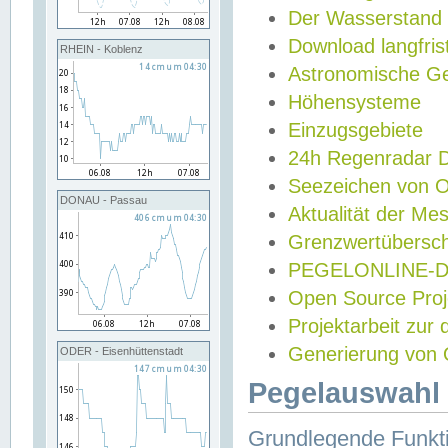
Der Wasserstand
Download langfris
RHEIN - Koblenz
Astronomische Gez
Höhensysteme
Einzugsgebiete
24h Regenradar
Seezeichen von 
DONAU - Passau
Aktualität der Me
Grenzwertübersch
PEGELONLINE-Di
Open Source Projek
Projektarbeit zur
Generierung von 
ODER - Eisenhüttenstadt
Pegelauswahl 
Grundlegende Funkti