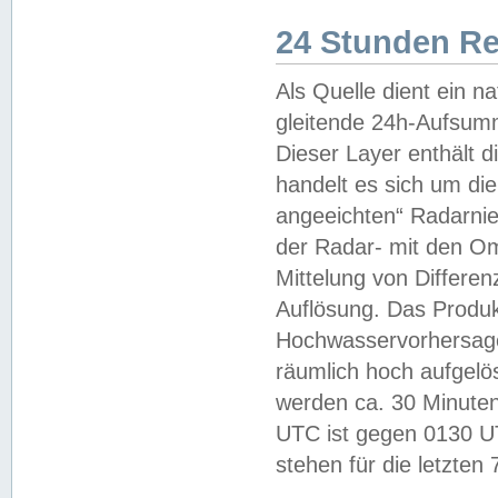
24 Stunden R
Als Quelle dient ein n
gleitende 24h-Aufsum
Dieser Layer enthält
handelt es sich um di
angeeichten“ Radarnie
der Radar- mit den O
Mittelung von Differe
Auflösung. Das Produk
Hochwasservorhersagez
räumlich hoch aufgelö
werden ca. 30 Minuten
UTC ist gegen 0130 UTC
stehen für die letzten