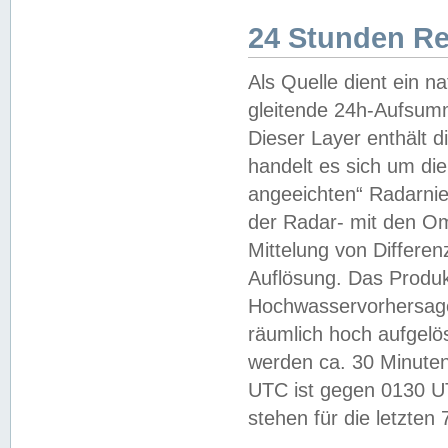
24 Stunden R
Als Quelle dient ein n
gleitende 24h-Aufsum
Dieser Layer enthält
handelt es sich um di
angeeichten“ Radarnie
der Radar- mit den O
Mittelung von Differe
Auflösung. Das Produk
Hochwasservorhersagez
räumlich hoch aufgelö
werden ca. 30 Minuten
UTC ist gegen 0130 UTC
stehen für die letzten