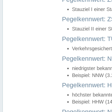
Stauziel I einer S
Pegelkennwert: Z
Stauziel II einer 
Pegelkennwert:
Verkehrsgesichert
Pegelkennwert:
niedrigster bekan
Beispiel: NNW (3
Pegelkennwert:
höchster bekannt
Beispiel: HHW (1
Pegelkennwert: 