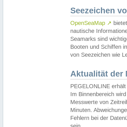
Seezeichen v
OpenSeaMap
↗
biete
nautische Information
Seamarks sind wichtig
Booten und Schiffen i
von Seezeichen wie Le
Aktualität der
PEGELONLINE erhält u
Im Binnenbereich wird 
Messwerte von Zeitreih
Minuten. Abweichungen
Fehlern bei der Daten
sein.