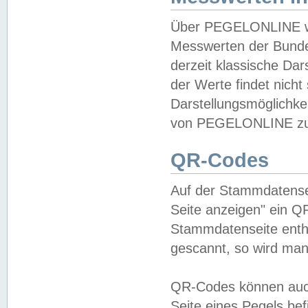
Über PEGELONLINE wer
Messwerten der Bundes
derzeit klassische Da
der Werte findet nicht 
Darstellungsmöglichkei
von PEGELONLINE zu 
QR-Codes
Auf der Stammdatensei
Seite anzeigen" ein Q
Stammdatenseite enthä
gescannt, so wird man
QR-Codes können auc
Seite eines Pegels be