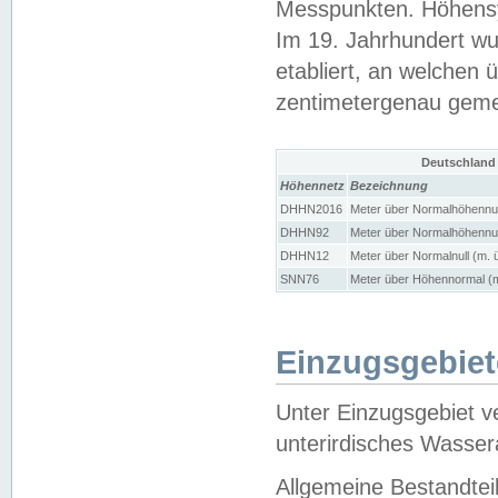
Messpunkten. Höhensy
Im 19. Jahrhundert wu
etabliert, an welchen 
zentimetergenau gem
Deutschland
Höhennetz
Bezeichnung
DHHN2016
Meter über Normalhöhennul
DHHN92
Meter über Normalhöhennul
DHHN12
Meter über Normalnull (m. 
SNN76
Meter über Höhennormal (m
Einzugsgebiet
Unter Einzugsgebiet v
unterirdisches Wasser
Allgemeine Bestandtei