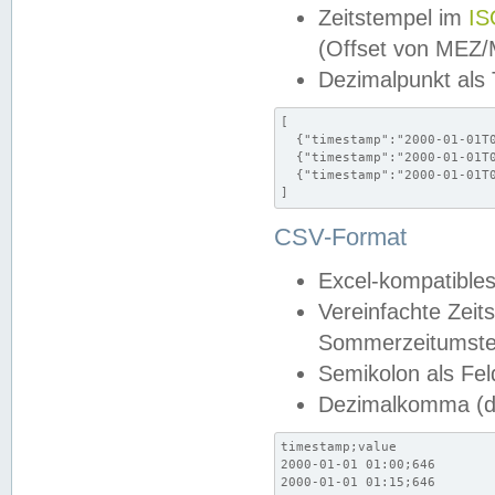
Zeitstempel im
IS
(Offset von MEZ
Dezimalpunkt als
[

  {"timestamp":"2000-01-01T0
  {"timestamp":"2000-01-01T0
  {"timestamp":"2000-01-01T0
]
CSV-Format
Excel-kompatibles
Vereinfachte Zeit
Sommerzeitumstel
Semikolon als Fel
Dezimalkomma (de
timestamp;value

2000-01-01 01:00;646

2000-01-01 01:15;646
