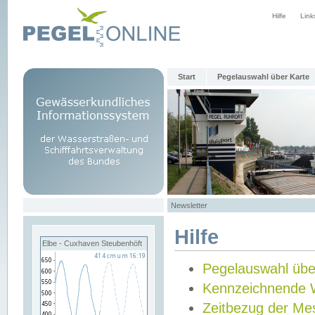
Hilfe
Link
Start
Pegelauswahl über Karte
Newsletter
Hilfe
Elbe - Cuxhaven Steubenhöft
Pegelauswahl übe
Kennzeichnende 
Zeitbezug der Me