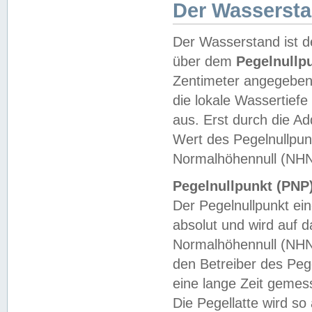
Der Wasserst
Der Wasserstand ist d
über dem
Pegelnullp
Zentimeter angegeben
die lokale Wassertie
aus. Erst durch die A
Wert des Pegelnullpun
Normalhöhennull (NHN
Pegelnullpunkt (PNP)
Der Pegelnullpunkt ei
absolut und wird auf
Normalhöhennull (NHN
den Betreiber des Pege
eine lange Zeit geme
Die Pegellatte wird s