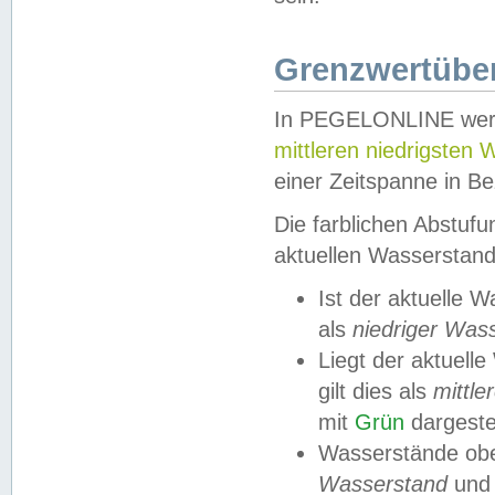
Grenzwertüber
In PEGELONLINE werde
mittleren niedrigsten
einer Zeitspanne in Be
Die farblichen Abstuf
aktuellen Wasserstand
Ist der aktuelle 
als
niedriger Was
Liegt der aktue
gilt dies als
mittle
mit
Grün
dargestel
Wasserstände obe
Wasserstand
und