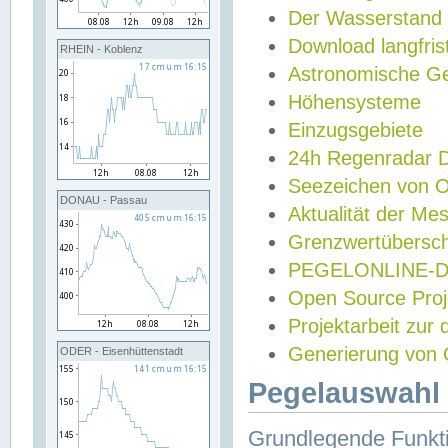
Der Wasserstand
Download langfris
RHEIN - Koblenz
Astronomische Gez
Höhensysteme
Einzugsgebiete
24h Regenradar
Seezeichen von 
DONAU - Passau
Aktualität der Me
Grenzwertübersch
PEGELONLINE-Di
Open Source Projek
Projektarbeit zur
Generierung von 
ODER - Eisenhüttenstadt
Pegelauswahl 
Grundlegende Funkti