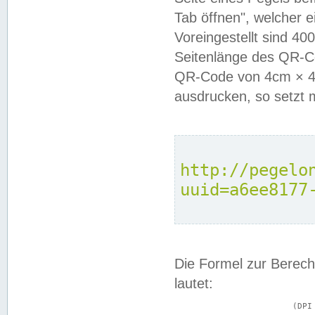
Tab öffnen", welcher 
Voreingestellt sind 4
Seitenlänge des QR-C
QR-Code von 4cm × 4c
ausdrucken, so setzt 
http://pegelo
uuid=a6ee8177
Die Formel zur Berech
lautet:
			(DPI × Druckkantenlänge in cm) ÷ 2,54 = Kantenlänge in Pixel
