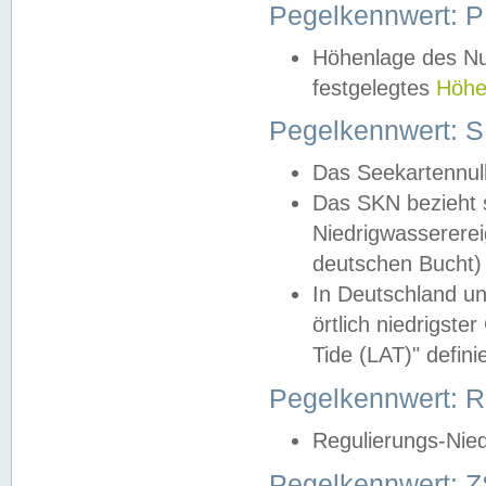
Pegelkennwert: 
Höhenlage des Nul
festgelegtes
Höhe
Pegelkennwert: 
Das Seekartennull
Das SKN bezieht s
Niedrigwassererei
deutschen Bucht) 
In Deutschland un
örtlich niedrigst
Tide (LAT)" definie
Pegelkennwert:
Regulierungs-Nie
Pegelkennwert: Z