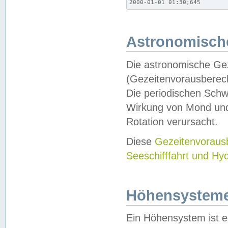
2000-01-01 01:30;645
Astronomische
Die astronomische Gez
(Gezeitenvorausberec
Die periodischen Schw
Wirkung von Mond und
Rotation verursacht.
Diese
Gezeitenvorau
Seeschifffahrt und Hy
Höhensystem
Ein Höhensystem ist e