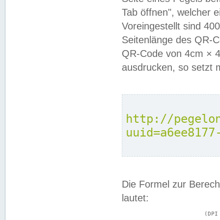
Tab öffnen", welcher 
Voreingestellt sind 4
Seitenlänge des QR-C
QR-Code von 4cm × 4c
ausdrucken, so setzt 
http://pegelo
uuid=a6ee8177
Die Formel zur Berech
lautet:
			(DPI × Druckkantenlänge in cm) ÷ 2,54 = Kantenlänge in Pixel
