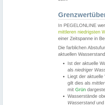
Grenzwertüber
In PEGELONLINE werde
mittleren niedrigsten
einer Zeitspanne in Be
Die farblichen Abstuf
aktuellen Wasserstand
Ist der aktuelle 
als
niedriger Was
Liegt der aktue
gilt dies als
mittle
mit
Grün
dargestel
Wasserstände obe
Wasserstand
und