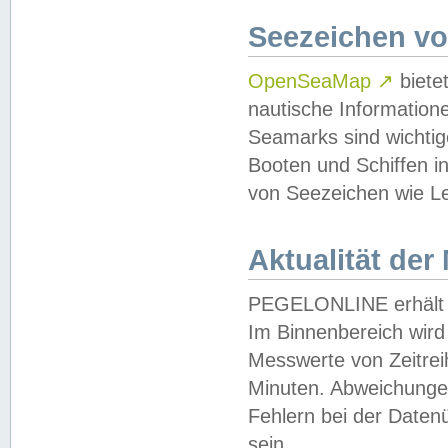
Seezeichen v
OpenSeaMap
↗
biete
nautische Information
Seamarks sind wichtig
Booten und Schiffen i
von Seezeichen wie Le
Aktualität der
PEGELONLINE erhält u
Im Binnenbereich wird 
Messwerte von Zeitreih
Minuten. Abweichungen
Fehlern bei der Daten
sein.