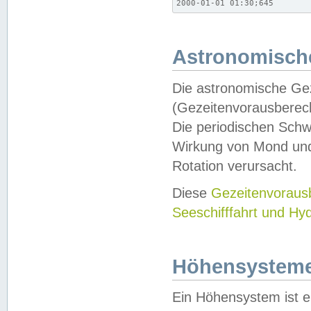
2000-01-01 01:30;645
Astronomische
Die astronomische Gez
(Gezeitenvorausberec
Die periodischen Schw
Wirkung von Mond und
Rotation verursacht.
Diese
Gezeitenvorau
Seeschifffahrt und Hy
Höhensystem
Ein Höhensystem ist e