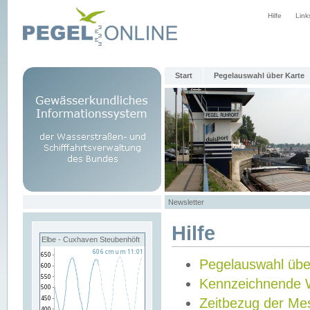
Hilfe
Link
Start
Pegelauswahl über Karte
Newsletter
Hilfe
Elbe - Cuxhaven Steubenhöft
Pegelauswahl übe
Kennzeichnende 
Zeitbezug der Me