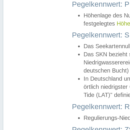
Pegelkennwert: 
Höhenlage des Nul
festgelegtes
Höhe
Pegelkennwert: 
Das Seekartennull
Das SKN bezieht s
Niedrigwassererei
deutschen Bucht) 
In Deutschland un
örtlich niedrigst
Tide (LAT)" definie
Pegelkennwert:
Regulierungs-Nie
Pegelkennwert: Z