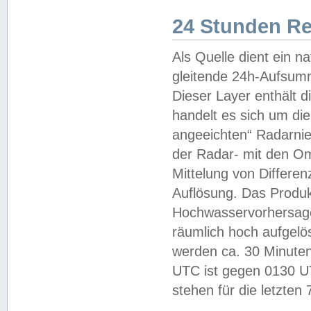
24 Stunden R
Als Quelle dient ein n
gleitende 24h-Aufsum
Dieser Layer enthält
handelt es sich um di
angeeichten“ Radarnie
der Radar- mit den O
Mittelung von Differe
Auflösung. Das Produk
Hochwasservorhersagez
räumlich hoch aufgelö
werden ca. 30 Minuten
UTC ist gegen 0130 UTC
stehen für die letzten