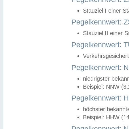
Stauziel I einer S
Pegelkennwert: Z
Stauziel II einer 
Pegelkennwert:
Verkehrsgesichert
Pegelkennwert:
niedrigster bekan
Beispiel: NNW (3
Pegelkennwert:
höchster bekannt
Beispiel: HHW (1
Pegelkennwert: 