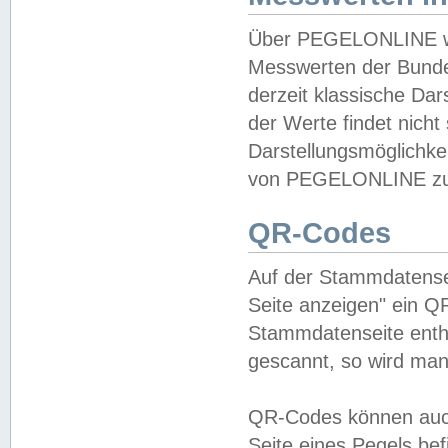
Über PEGELONLINE wer
Messwerten der Bundes
derzeit klassische Da
der Werte findet nicht 
Darstellungsmöglichkei
von PEGELONLINE zu 
QR-Codes
Auf der Stammdatensei
Seite anzeigen" ein Q
Stammdatenseite enthä
gescannt, so wird man
QR-Codes können auc
Seite eines Pegels be