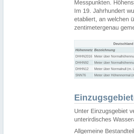
Messpunkten. Höhensy
Im 19. Jahrhundert wu
etabliert, an welchen 
zentimetergenau gem
Deutschland
Höhennetz
Bezeichnung
DHHN2016
Meter über Normalhöhennul
DHHN92
Meter über Normalhöhennul
DHHN12
Meter über Normalnull (m. 
SNN76
Meter über Höhennormal (m
Einzugsgebiet
Unter Einzugsgebiet v
unterirdisches Wasser
Allgemeine Bestandtei