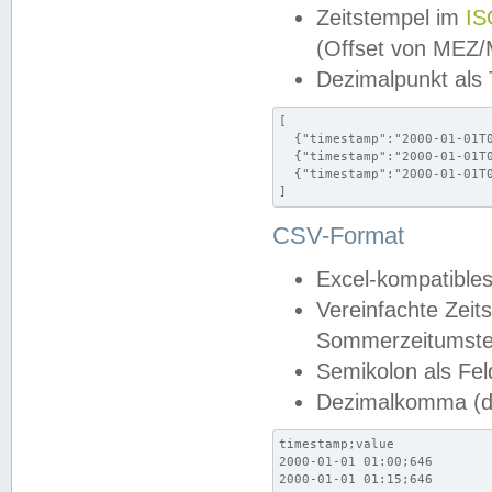
Zeitstempel im
IS
(Offset von MEZ
Dezimalpunkt als
[

  {"timestamp":"2000-01-01T0
  {"timestamp":"2000-01-01T0
  {"timestamp":"2000-01-01T0
]
CSV-Format
Excel-kompatibles
Vereinfachte Zeit
Sommerzeitumstel
Semikolon als Fel
Dezimalkomma (de
timestamp;value

2000-01-01 01:00;646

2000-01-01 01:15;646
