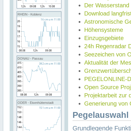
Der Wasserstand
Download langfris
RHEIN - Koblenz
Astronomische Gez
Höhensysteme
Einzugsgebiete
24h Regenradar
Seezeichen von 
DONAU - Passau
Aktualität der Me
Grenzwertübersch
PEGELONLINE-Di
Open Source Projek
Projektarbeit zur
Generierung von 
ODER - Eisenhüttenstadt
Pegelauswahl 
Grundlegende Funkti