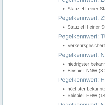
Stauziel I einer S
Pegelkennwert: Z
Stauziel II einer 
Pegelkennwert:
Verkehrsgesichert
Pegelkennwert:
niedrigster bekan
Beispiel: NNW (3
Pegelkennwert:
höchster bekannt
Beispiel: HHW (1
Pegelkennwert: 