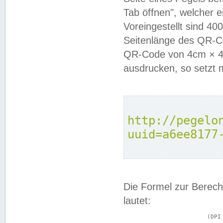
Tab öffnen", welcher 
Voreingestellt sind 4
Seitenlänge des QR-C
QR-Code von 4cm × 4c
ausdrucken, so setzt 
http://pegelo
uuid=a6ee8177
Die Formel zur Berech
lautet:
			(DPI × Druckkantenlänge in cm) ÷ 2,54 = Kantenlänge in Pixel
