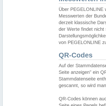
Über PEGELONLINE wer
Messwerten der Bundes
derzeit klassische Da
der Werte findet nicht 
Darstellungsmöglichkei
von PEGELONLINE zu 
QR-Codes
Auf der Stammdatensei
Seite anzeigen" ein Q
Stammdatenseite enthä
gescannt, so wird man
QR-Codes können auc
Seite eines Pegels be