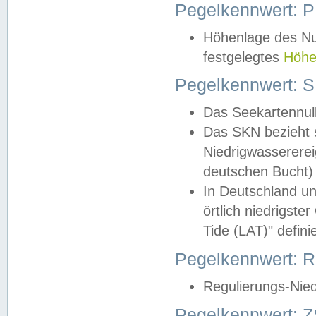
Pegelkennwert: 
Höhenlage des Nul
festgelegtes
Höhe
Pegelkennwert: 
Das Seekartennull
Das SKN bezieht s
Niedrigwassererei
deutschen Bucht) 
In Deutschland un
örtlich niedrigst
Tide (LAT)" definie
Pegelkennwert:
Regulierungs-Nie
Pegelkennwert: Z