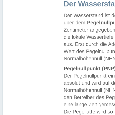
Der Wasserst
Der Wasserstand ist d
über dem
Pegelnullp
Zentimeter angegeben
die lokale Wassertie
aus. Erst durch die A
Wert des Pegelnullpun
Normalhöhennull (NHN
Pegelnullpunkt (PNP)
Der Pegelnullpunkt ei
absolut und wird auf
Normalhöhennull (NHN
den Betreiber des Pege
eine lange Zeit geme
Die Pegellatte wird s