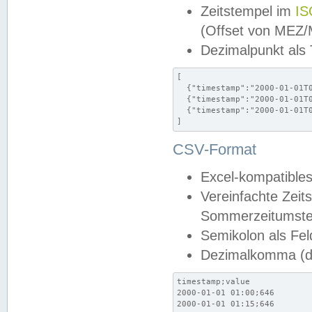
Zeitstempel im
IS
(Offset von MEZ
Dezimalpunkt als
[

  {"timestamp":"2000-01-01T0
  {"timestamp":"2000-01-01T0
  {"timestamp":"2000-01-01T0
]
CSV-Format
Excel-kompatibles
Vereinfachte Zeit
Sommerzeitumstel
Semikolon als Fel
Dezimalkomma (de
timestamp;value

2000-01-01 01:00;646

2000-01-01 01:15;646
