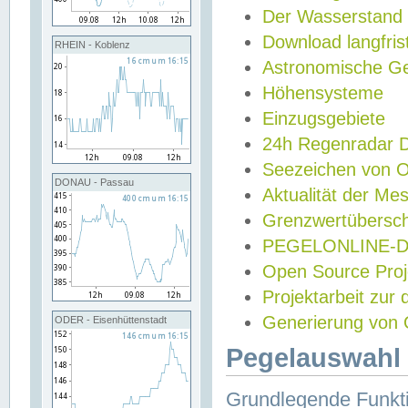
Der Wasserstand
Download langfris
RHEIN - Koblenz
Astronomische Gez
Höhensysteme
Einzugsgebiete
24h Regenradar
Seezeichen von 
DONAU - Passau
Aktualität der Me
Grenzwertübersch
PEGELONLINE-Di
Open Source Projek
Projektarbeit zur
Generierung von 
ODER - Eisenhüttenstadt
Pegelauswahl 
Grundlegende Funkti