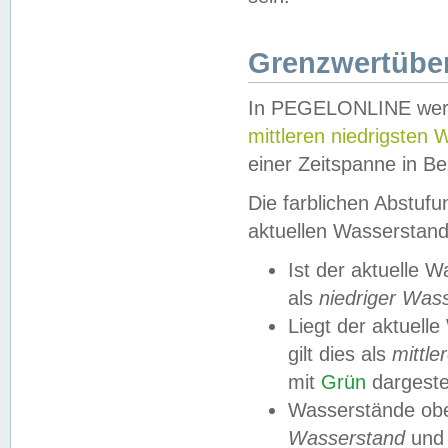
Grenzwertüber
In PEGELONLINE werde
mittleren niedrigsten
einer Zeitspanne in Be
Die farblichen Abstuf
aktuellen Wasserstand
Ist der aktuelle 
als
niedriger Was
Liegt der aktue
gilt dies als
mittle
mit
Grün
dargestel
Wasserstände obe
Wasserstand
und