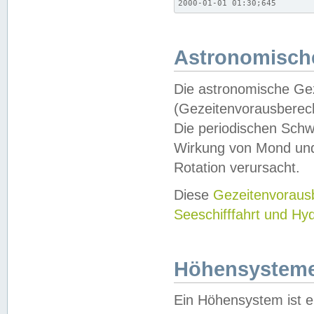
2000-01-01 01:30;645
Astronomische
Die astronomische Gez
(Gezeitenvorausberec
Die periodischen Schw
Wirkung von Mond und
Rotation verursacht.
Diese
Gezeitenvorau
Seeschifffahrt und Hy
Höhensystem
Ein Höhensystem ist e