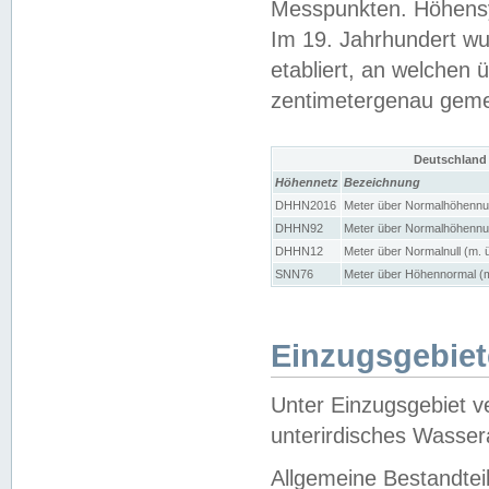
Messpunkten. Höhensy
Im 19. Jahrhundert wu
etabliert, an welchen 
zentimetergenau gem
Deutschland
Höhennetz
Bezeichnung
DHHN2016
Meter über Normalhöhennul
DHHN92
Meter über Normalhöhennul
DHHN12
Meter über Normalnull (m. 
SNN76
Meter über Höhennormal (m
Einzugsgebiet
Unter Einzugsgebiet v
unterirdisches Wasser
Allgemeine Bestandtei