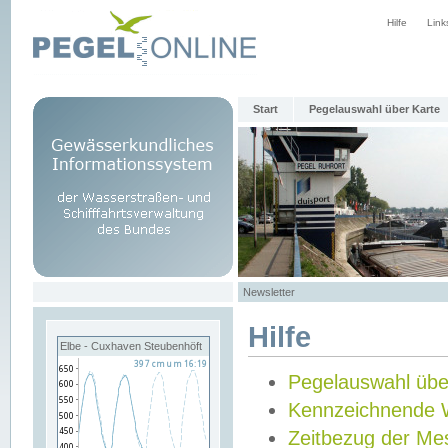
Hilfe
Link
Start
Pegelauswahl über Karte
Newsletter
Hilfe
Elbe - Cuxhaven Steubenhöft
Pegelauswahl übe
Kennzeichnende 
Zeitbezug der Me