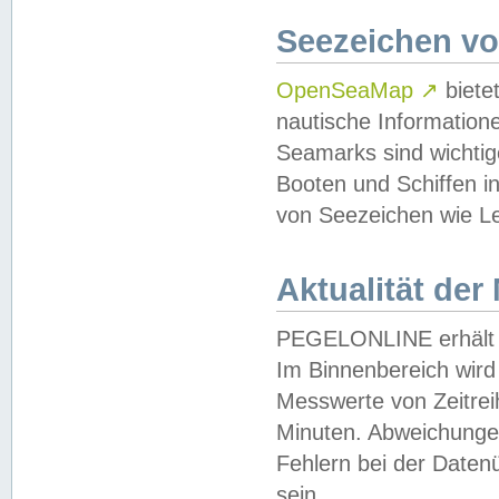
Seezeichen v
OpenSeaMap
↗
biete
nautische Information
Seamarks sind wichtig
Booten und Schiffen i
von Seezeichen wie Le
Aktualität der
PEGELONLINE erhält u
Im Binnenbereich wird 
Messwerte von Zeitreih
Minuten. Abweichungen
Fehlern bei der Daten
sein.