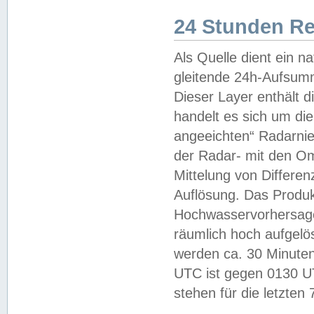
24 Stunden R
Als Quelle dient ein n
gleitende 24h-Aufsum
Dieser Layer enthält
handelt es sich um di
angeeichten“ Radarnie
der Radar- mit den O
Mittelung von Differe
Auflösung. Das Produk
Hochwasservorhersagez
räumlich hoch aufgelö
werden ca. 30 Minuten
UTC ist gegen 0130 UTC
stehen für die letzten