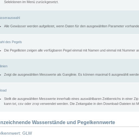
Selektionen im Menü zurückgesetzt.
sserauswahl
Alle Gewässer werden aufgelistet, wenn Daten für den ausgewählten Parameter vorhande
ahl des Pegels
Die Pegellisten zeigen alle verfügbaren Pegel einmal mit Namen und einmal mit Nummer a
inien
Zeigt die ausgewählten Messwerte als Ganglinie. Es können maximal 6 ausgewählt werde
load
Stellt die ausgewählten Messwerte innerhalb eines auswählbaren Zeitbereichs in einer Zi
kann txt, csv oder zrxp verwendet werden. Die Zeitangabe in den Download-Dateien ist 
nzeichnende Wasserstände und Pegelkennwerte
lkennwert: GLW