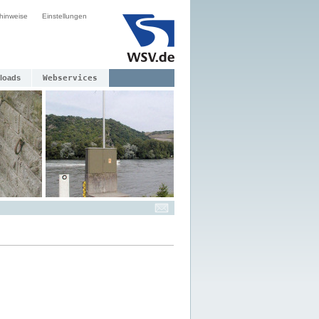
hinweise
Einstellungen
loads
Webservices