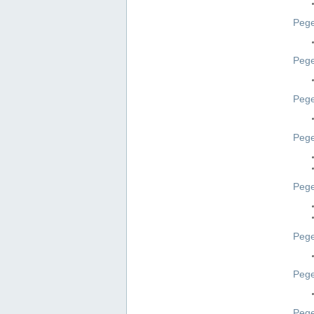
Pege
Pege
Peg
Pege
Pege
Pege
Pege
Peg