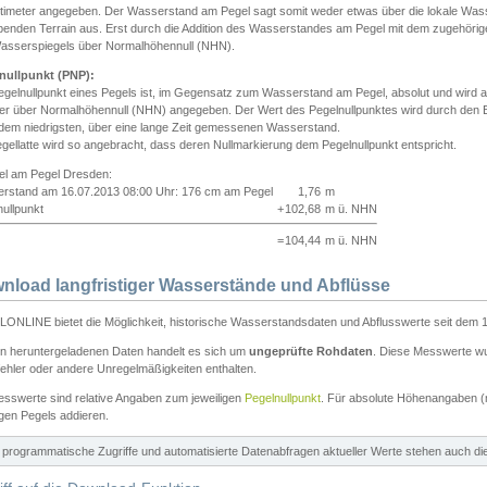
ntimeter angegeben. Der Wasserstand am Pegel sagt somit weder etwas über die lokale Wa
enden Terrain aus. Erst durch die Addition des Wasserstandes am Pegel mit dem zugehörig
asserspiegels über Normalhöhennull (NHN).
nullpunkt (PNP):
egelnullpunkt eines Pegels ist, im Gegensatz zum Wasserstand am Pegel, absolut und wir
ter über Normalhöhennull (NHN) angegeben. Der Wert des Pegelnullpunktes wird durch den Bet
 dem niedrigsten, über eine lange Zeit gemessenen Wasserstand.
gellatte wird so angebracht, dass deren Nullmarkierung dem Pegelnullpunkt entspricht.
iel am Pegel Dresden:
rstand am 16.07.2013 08:00 Uhr: 176 cm am Pegel
1,76
m
ullpunkt
+
102,68
m ü. NHN
=
104,44
m ü. NHN
nload langfristiger Wasserstände und Abflüsse
ONLINE bietet die Möglichkeit, historische Wasserstandsdaten und Abflusswerte seit dem 1
en heruntergeladenen Daten handelt es sich um
ungeprüfte Rohdaten
. Diese Messwerte wur
ehler oder andere Unregelmäßigkeiten enthalten.
esswerte sind relative Angaben zum jeweiligen
Pegelnullpunkt
. Für absolute Höhenangaben 
igen Pegels addieren.
ür programmatische Zugriffe und automatisierte Datenabfragen aktueller Werte stehen auch d