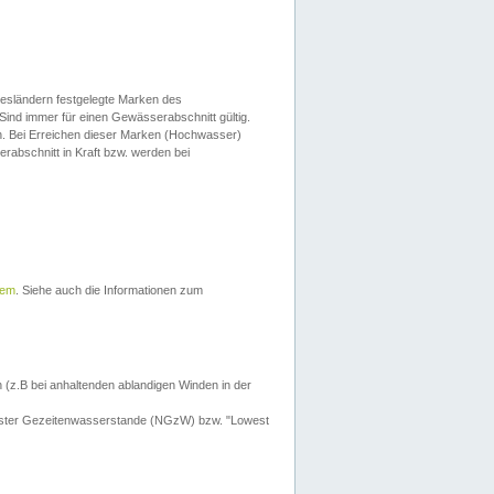
esländern festgelegte Marken des
Sind immer für einen Gewässerabschnitt gültig.
. Bei Erreichen dieser Marken (Hochwasser)
erabschnitt in Kraft bzw. werden bei
tem
. Siehe auch die Informationen zum
 (z.B bei anhaltenden ablandigen Winden in der
drigster Gezeitenwasserstande (NGzW) bzw. "Lowest