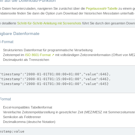
iff auf die Download-Funktion
e Daten herunterzuladen, navigieren Sie zunächst über die
Pegelauswahl-Tabelle
zu einem ge
datenseite finden Sie dann die Option zum Download der historischen Messdaten unterhalb
ne detaillierte
Schritt-für-Schritt-Anleitung mit Screenshots
führt Sie durch den gesamten Down
ügbare Datenformate
-Format
Strukturiertes Datenformat für programmatische Verarbeitung
Zeitstempel im
ISO 8601-Format
↗
mit vollständigen Zeitzoneninformation (Offset von 
Dezimalpunkt als Trennzeichen
"timestamp":"2000-01-01T01:00:00+01:00","value":646},

"timestamp":"2000-01-01T01:15:00+01:00","value":646},

"timestamp":"2000-01-01T01:30:00+01:00","value":645}

Format
Excel-kompatibles Tabellenformat
Vereinfachte Zeitstempeldarstellung in gesetzlicher Zeit (MEZ/MESZ mit Sommerzeitumstel
Semikolon als Feldtrenner
Dezimalkomma (deutsche Notation)
estamp;value
