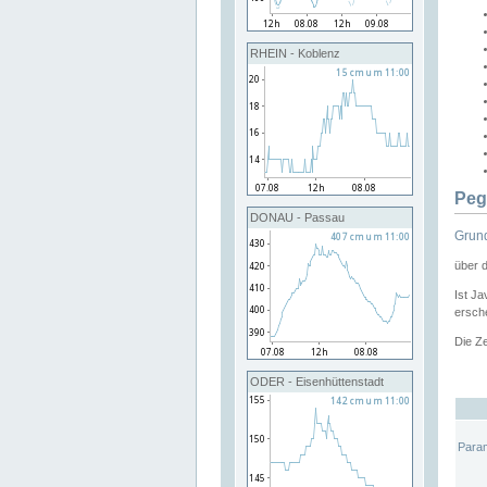
RHEIN - Koblenz
Peg
DONAU - Passau
Grund
über 
Ist Ja
ersche
Die Ze
ODER - Eisenhüttenstadt
Para