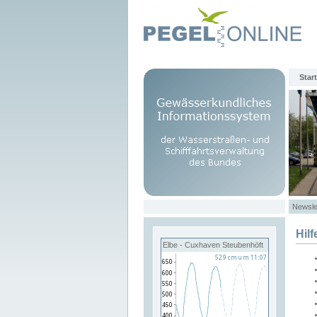
Start
Newsle
Hilf
Elbe - Cuxhaven Steubenhöft