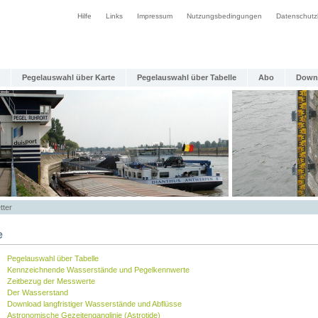
Hilfe
Links
Impressum
Nutzungsbedingungen
Datenschutz
Pegelauswahl über Karte
Pegelauswahl über Tabelle
Abo
Down
tter
e
Pegelauswahl über Tabelle
Kennzeichnende Wasserstände und Pegelkennwerte
Zeitbezug der Messwerte
Der Wasserstand
Download langfristiger Wasserstände und Abflüsse
Astronomische Gezeitenganglinie (Astrotide)