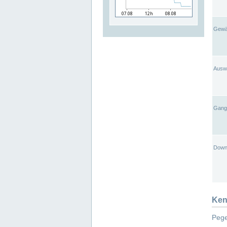
Gewä
Ausw
Gangl
Down
Ken
Pege