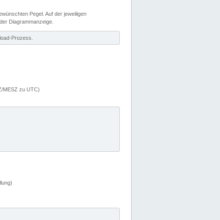
wünschten Pegel. Auf der jeweiligen
 der Diagrammanzeige.
load-Prozess.
MEZ/MESZ zu UTC)
lung)