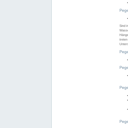
Pege
Sind 
Wasser
Hänge
treten
Unter
Pege
Pege
Pege
Pege