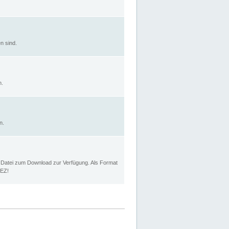
n sind.
n.
n.
p Datei zum Download zur Verfügung. Als Format
MEZ!