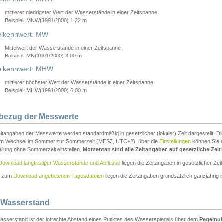
mittlerer niedrigster Wert der Wasserstände in einer Zeitspanne
Beispiel: MNW(1991/2000) 1,22 m
lkennwert: MW
Mittelwert der Wasserstände in einer Zeitspanne
Beispiel: MN(1991/2000) 3,00 m
elkennwert: MHW
mittlerer höchster Wert der Wasserstände in einer Zeitspanne
Beispiel: MHW(1991/2000) 6,00 m
tbezug der Messwerte
itangaben der Messwerte werden standardmäßig in gesetzlicher (lokaler) Zeit dargestellt. D
em Wechsel im Sommer zur Sommerzeit (MESZ, UTC+2). über die
Einstellungen
können Sie d
ellung ohne Sommerzeit einstellen.
Momentan sind alle Zeitangaben auf gesetzliche Zeit e
Download langfristiger Wasserstände und Abflüsse
liegen die Zeitangaben in gesetzlicher Zeit
n zum
Download angebotenen Tagesdateien
liegen die Zeitangaben grundsätzlich ganzjährig in
 Wasserstand
asserstand ist der lotrechte Abstand eines Punktes des Wasserspiegels über dem
Pegelnul