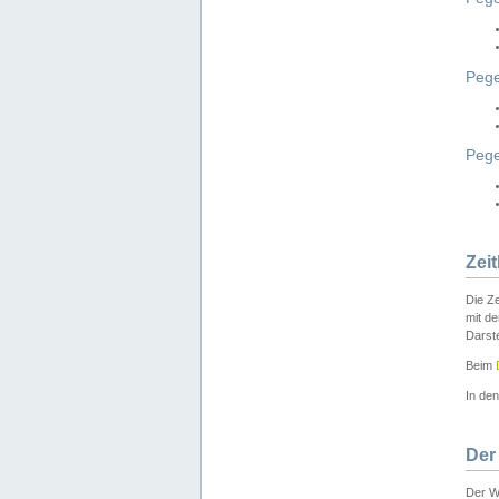
Pege
Peg
Zei
Die Ze
mit d
Darst
Beim
In de
Der
Der W