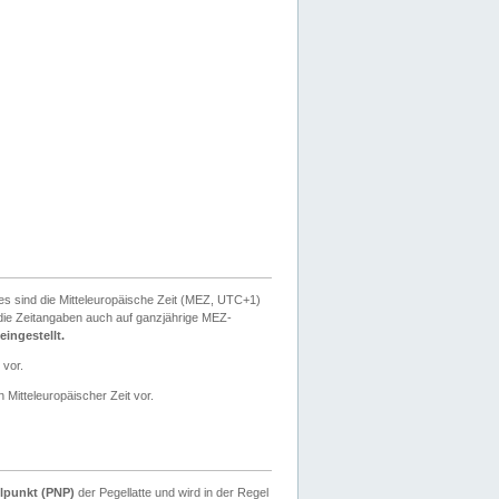
ies sind die Mitteleuropäische Zeit (MEZ, UTC+1)
ie Zeitangaben auch auf ganzjährige MEZ-
ingestellt.
 vor.
 Mitteleuropäischer Zeit vor.
lpunkt (PNP)
der Pegellatte und wird in der Regel