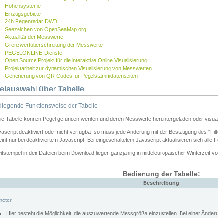
Höhensysteme
Einzugsgebiete
24h Regenradar DWD
Seezeichen von OpenSeaMap.org
Aktualität der Messwerte
Grenzwertüberschreitung der Messwerte
PEGELONLINE-Dienste
Open Source Projekt für die interaktive Online Visualisierung
Projektarbeit zur dynamischen Visualisierung von Messwerten
Generierung von QR-Codes für Pegelstammdatenseiten
elauswahl über Tabelle
legende Funktionsweise der Tabelle
die Tabelle können Pegel gefunden werden und deren Messwerte heruntergeladen oder visuali
vascript deaktiviert oder nicht verfügbar so muss jede Änderung mit der Bestätigung des "Filt
int nur bei deaktiviertem Javascript. Bei eingeschaltetem Javascript aktualisieren sich alle 
itstempel in den Dateien beim Download liegen ganzjährig in mitteleuropäischer Winterzeit vo
Bedienung der Tabelle:
Beschreibung
meter
Hier besteht die Möglichkeit, die auszuwertende Messgröße einzustellen. Bei einer Ände