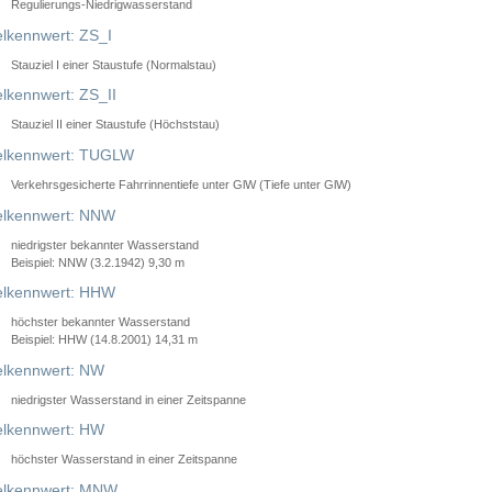
Regulierungs-Niedrigwasserstand
lkennwert: ZS_I
Stauziel I einer Staustufe (Normalstau)
lkennwert: ZS_II
Stauziel II einer Staustufe (Höchststau)
elkennwert: TUGLW
Verkehrsgesicherte Fahrrinnentiefe unter GlW (Tiefe unter GlW)
lkennwert: NNW
niedrigster bekannter Wasserstand
Beispiel: NNW (3.2.1942) 9,30 m
lkennwert: HHW
höchster bekannter Wasserstand
Beispiel: HHW (14.8.2001) 14,31 m
lkennwert: NW
niedrigster Wasserstand in einer Zeitspanne
lkennwert: HW
höchster Wasserstand in einer Zeitspanne
elkennwert: MNW