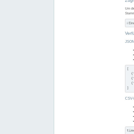
Zugr
Um di
Stamm
ℹ️ Ei
Verf
JSON
[

  {
  {
  {
]
CSV-
tim