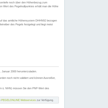
ssertiefe noch über den Höhenbezug zum
en Wert des Pegelnullpunktes erhält man die Höhe
d auf das amtliche Höhensystem DHHN92 bezogen
reiber des Pegels festgelegt und liegt meist
. Januar 2000 herunterzuladen.
den noch nicht validiert und können Ausreißer,
(m ü. NHN) müssen Sie den PNP-Wert des
ie
PEGELONLINE Webservices
zur Verfügung.