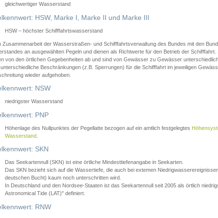
gleichwertiger Wasserstand
lkennwert: HSW, Marke I, Marke II und Marke III
HSW – höchster Schifffahrtswasserstand
in Zusammenarbeit der Wasserstraßen- und Schifffahrtsverwaltung des Bundes mit den Bund
standes an ausgewählten Pegeln und dienen als Richtwerte für den Betrieb der Schifffahrt. 
n von den örtlichen Gegebenheiten ab und sind von Gewässer zu Gewässer unterschiedlich
 unterschiedliche Beschränkungen (z.B. Sperrungen) für die Schifffahrt im jeweiligen Gewäss
schreitung wieder aufgehoben.
lkennwert: NSW
niedrigster Wasserstand
lkennwert: PNP
Höhenlage des Nullpunktes der Pegellatte bezogen auf ein amtlich festgelegtes
Höhensys
Wasserstand
.
lkennwert: SKN
Das Seekartennull (SKN) ist eine örtliche Mindesttiefenangabe in Seekarten.
Das SKN bezieht sich auf die Wassertiefe, die auch bei extemen Niedrigwasserereignissen
deutschen Bucht) kaum noch unterschritten wird.
In Deutschland und den Nordsee-Staaten ist das Seekartennull seit 2005 als örtlich nie
Astronomical Tide (LAT)" definiert.
lkennwert: RNW