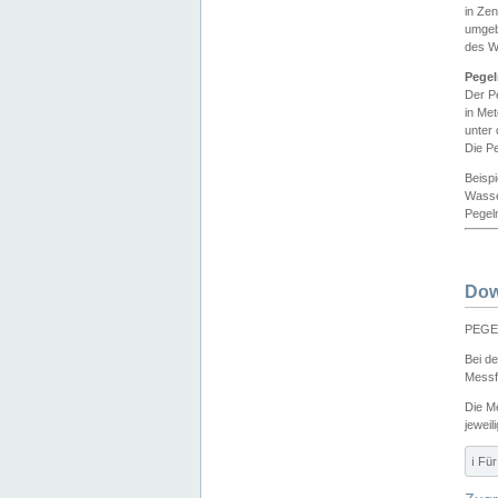
in Ze
umgeb
des W
Pegel
Der P
in Me
unter
Die Pe
Beisp
Wasse
Pegeln
Dow
PEGEL
Bei d
Messf
Die M
jeweil
ℹ️ F