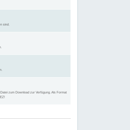
n sind.
n.
n.
p Datei zum Download zur Verfügung. Als Format
MEZ!