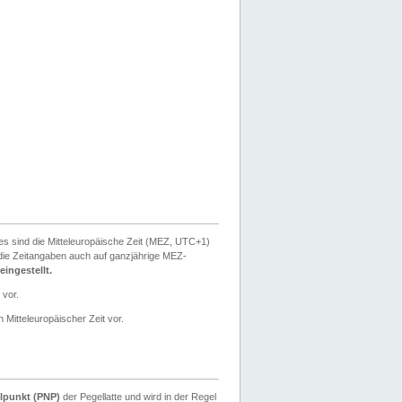
ies sind die Mitteleuropäische Zeit (MEZ, UTC+1)
ie Zeitangaben auch auf ganzjährige MEZ-
ingestellt.
 vor.
 Mitteleuropäischer Zeit vor.
lpunkt (PNP)
der Pegellatte und wird in der Regel