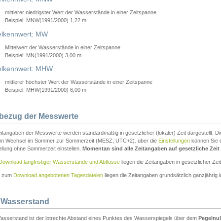
mittlerer niedrigster Wert der Wasserstände in einer Zeitspanne
Beispiel: MNW(1991/2000) 1,22 m
lkennwert: MW
Mittelwert der Wasserstände in einer Zeitspanne
Beispiel: MN(1991/2000) 3,00 m
elkennwert: MHW
mittlerer höchster Wert der Wasserstände in einer Zeitspanne
Beispiel: MHW(1991/2000) 6,00 m
tbezug der Messwerte
itangaben der Messwerte werden standardmäßig in gesetzlicher (lokaler) Zeit dargestellt. D
em Wechsel im Sommer zur Sommerzeit (MESZ, UTC+2). über die
Einstellungen
können Sie d
ellung ohne Sommerzeit einstellen.
Momentan sind alle Zeitangaben auf gesetzliche Zeit e
Download langfristiger Wasserstände und Abflüsse
liegen die Zeitangaben in gesetzlicher Zeit
n zum
Download angebotenen Tagesdateien
liegen die Zeitangaben grundsätzlich ganzjährig in
 Wasserstand
asserstand ist der lotrechte Abstand eines Punktes des Wasserspiegels über dem
Pegelnul