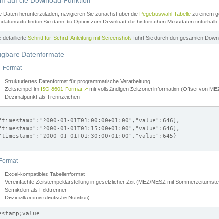
iff auf die Download-Funktion
e Daten herunterzuladen, navigieren Sie zunächst über die
Pegelauswahl-Tabelle
zu einem ge
datenseite finden Sie dann die Option zum Download der historischen Messdaten unterhalb
ne detaillierte
Schritt-für-Schritt-Anleitung mit Screenshots
führt Sie durch den gesamten Down
ügbare Datenformate
-Format
Strukturiertes Datenformat für programmatische Verarbeitung
Zeitstempel im
ISO 8601-Format
↗
mit vollständigen Zeitzoneninformation (Offset von 
Dezimalpunkt als Trennzeichen
"timestamp":"2000-01-01T01:00:00+01:00","value":646},

"timestamp":"2000-01-01T01:15:00+01:00","value":646},

"timestamp":"2000-01-01T01:30:00+01:00","value":645}

Format
Excel-kompatibles Tabellenformat
Vereinfachte Zeitstempeldarstellung in gesetzlicher Zeit (MEZ/MESZ mit Sommerzeitumstel
Semikolon als Feldtrenner
Dezimalkomma (deutsche Notation)
estamp;value
