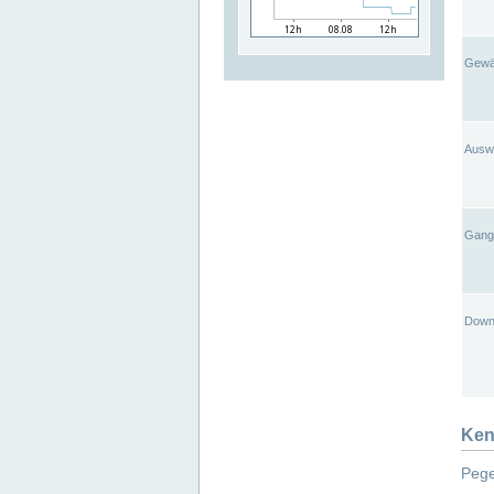
Gewä
Ausw
Gangl
Down
Ken
Pege