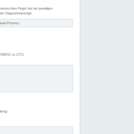
wünschten Pegel. Auf der jeweiligen
 der Diagrammanzeige.
load-Prozess.
MEZ/MESZ zu UTC)
lung)