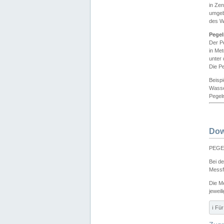
in Ze
umgeb
des W
Pegel
Der P
in Me
unter
Die Pe
Beisp
Wasse
Pegeln
Dow
PEGEL
Bei d
Messf
Die M
jeweil
ℹ️ F