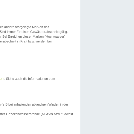
esländern festgelegte Marken des
Sind immer für einen Gewässerabschnitt gültig.
. Bei Erreichen dieser Marken (Hochwasser)
erabschnitt in Kraft bzw. werden bei
tem
. Siehe auch die Informationen zum
 (z.B bei anhaltenden ablandigen Winden in der
drigster Gezeitenwasserstande (NGzW) bzw. "Lowest