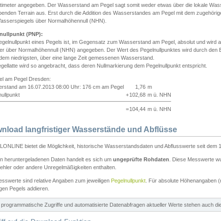
ntimeter angegeben. Der Wasserstand am Pegel sagt somit weder etwas über die lokale Wa
enden Terrain aus. Erst durch die Addition des Wasserstandes am Pegel mit dem zugehörig
asserspiegels über Normalhöhennull (NHN).
nullpunkt (PNP):
egelnullpunkt eines Pegels ist, im Gegensatz zum Wasserstand am Pegel, absolut und wir
ter über Normalhöhennull (NHN) angegeben. Der Wert des Pegelnullpunktes wird durch den Bet
 dem niedrigsten, über eine lange Zeit gemessenen Wasserstand.
gellatte wird so angebracht, dass deren Nullmarkierung dem Pegelnullpunkt entspricht.
iel am Pegel Dresden:
rstand am 16.07.2013 08:00 Uhr: 176 cm am Pegel
1,76
m
ullpunkt
+
102,68
m ü. NHN
=
104,44
m ü. NHN
nload langfristiger Wasserstände und Abflüsse
ONLINE bietet die Möglichkeit, historische Wasserstandsdaten und Abflusswerte seit dem 1
en heruntergeladenen Daten handelt es sich um
ungeprüfte Rohdaten
. Diese Messwerte wur
ehler oder andere Unregelmäßigkeiten enthalten.
esswerte sind relative Angaben zum jeweiligen
Pegelnullpunkt
. Für absolute Höhenangaben 
igen Pegels addieren.
ür programmatische Zugriffe und automatisierte Datenabfragen aktueller Werte stehen auch d