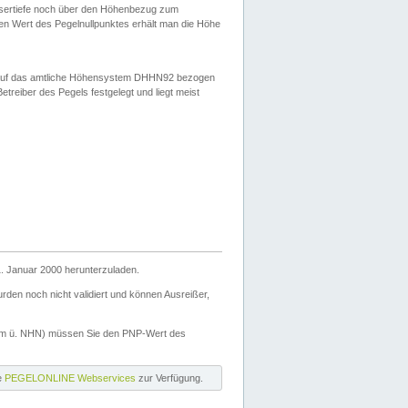
ssertiefe noch über den Höhenbezug zum
en Wert des Pegelnullpunktes erhält man die Höhe
d auf das amtliche Höhensystem DHHN92 bezogen
reiber des Pegels festgelegt und liegt meist
. Januar 2000 herunterzuladen.
den noch nicht validiert und können Ausreißer,
(m ü. NHN) müssen Sie den PNP-Wert des
ie
PEGELONLINE Webservices
zur Verfügung.