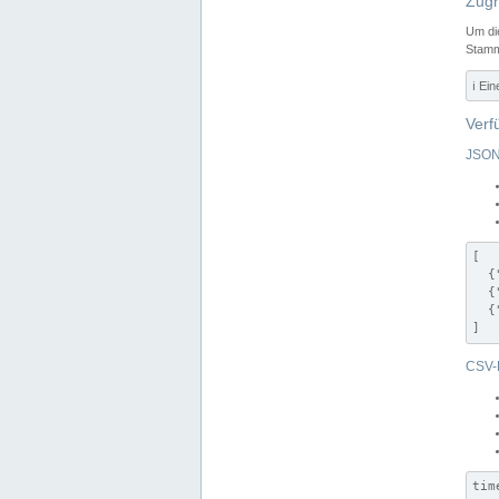
Zugr
Um di
Stamm
ℹ️ Ei
Verf
JSON
[

  {
  {
  {
]
CSV-
tim