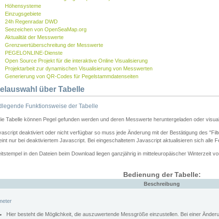
Höhensysteme
Einzugsgebiete
24h Regenradar DWD
Seezeichen von OpenSeaMap.org
Aktualität der Messwerte
Grenzwertüberschreitung der Messwerte
PEGELONLINE-Dienste
Open Source Projekt für die interaktive Online Visualisierung
Projektarbeit zur dynamischen Visualisierung von Messwerten
Generierung von QR-Codes für Pegelstammdatenseiten
elauswahl über Tabelle
legende Funktionsweise der Tabelle
die Tabelle können Pegel gefunden werden und deren Messwerte heruntergeladen oder visuali
vascript deaktiviert oder nicht verfügbar so muss jede Änderung mit der Bestätigung des "Filt
int nur bei deaktiviertem Javascript. Bei eingeschaltetem Javascript aktualisieren sich alle 
itstempel in den Dateien beim Download liegen ganzjährig in mitteleuropäischer Winterzeit vo
Bedienung der Tabelle:
Beschreibung
meter
Hier besteht die Möglichkeit, die auszuwertende Messgröße einzustellen. Bei einer Ände