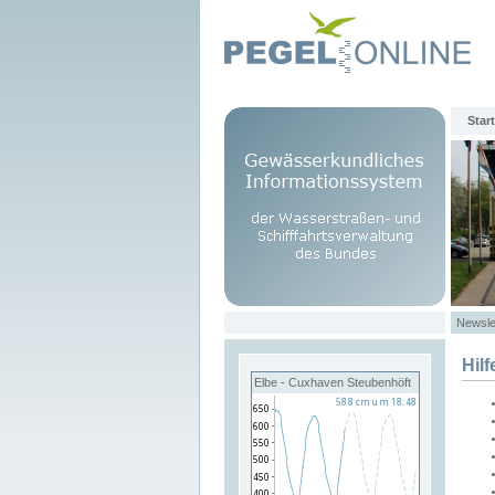
Start
Newsle
Hilf
Elbe - Cuxhaven Steubenhöft