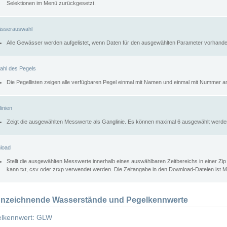
Selektionen im Menü zurückgesetzt.
sserauswahl
Alle Gewässer werden aufgelistet, wenn Daten für den ausgewählten Parameter vorhande
ahl des Pegels
Die Pegellisten zeigen alle verfügbaren Pegel einmal mit Namen und einmal mit Nummer a
inien
Zeigt die ausgewählten Messwerte als Ganglinie. Es können maximal 6 ausgewählt werde
load
Stellt die ausgewählten Messwerte innerhalb eines auswählbaren Zeitbereichs in einer Zi
kann txt, csv oder zrxp verwendet werden. Die Zeitangabe in den Download-Dateien ist 
nzeichnende Wasserstände und Pegelkennwerte
lkennwert: GLW