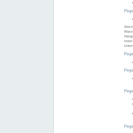
Pege
Sind 
Wasser
Hänge
treten
Unter
Pege
Pege
Pege
Pege