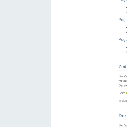
Pege
Peg
Zei
Die Ze
mit d
Darst
Beim
In de
Der
Der W