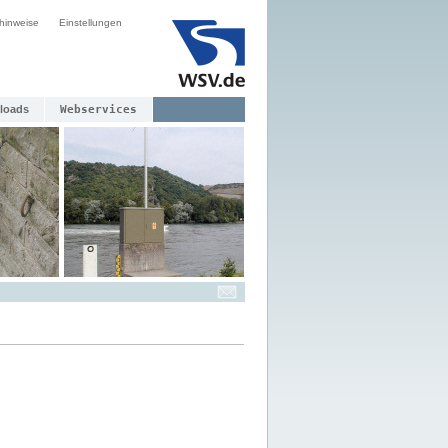
hinweise
Einstellungen
loads
Webservices