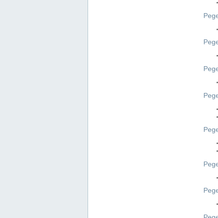
Pege
Pege
Peg
Pege
Pege
Pege
Pege
Peg