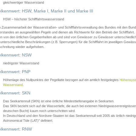
gleichwertiger Wasserstand
lkennwert: HSW, Marke I, Marke II und Marke III
HSW – höchster Schifffahrtswasserstand
in Zusammenarbeit der Wasserstraßen- und Schifffahrtsverwaltung des Bundes mit den Bund
standes an ausgewählten Pegeln und dienen als Richtwerte für den Betrieb der Schifffahrt. 
n von den örtlichen Gegebenheiten ab und sind von Gewässer zu Gewässer unterschiedlich
 unterschiedliche Beschränkungen (z.B. Sperrungen) für die Schifffahrt im jeweiligen Gewäss
schreitung wieder aufgehoben.
lkennwert: NSW
niedrigster Wasserstand
lkennwert: PNP
Höhenlage des Nullpunktes der Pegellatte bezogen auf ein amtlich festgelegtes
Höhensys
Wasserstand
.
lkennwert: SKN
Das Seekartennull (SKN) ist eine örtliche Mindesttiefenangabe in Seekarten.
Das SKN bezieht sich auf die Wassertiefe, die auch bei extemen Niedrigwasserereignissen
deutschen Bucht) kaum noch unterschritten wird.
In Deutschland und den Nordsee-Staaten ist das Seekartennull seit 2005 als örtlich nie
Astronomical Tide (LAT)" definiert.
lkennwert: RNW