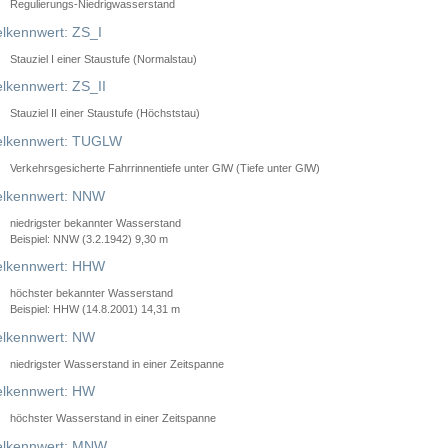
Regulierungs-Niedrigwasserstand
lkennwert: ZS_I
Stauziel I einer Staustufe (Normalstau)
lkennwert: ZS_II
Stauziel II einer Staustufe (Höchststau)
elkennwert: TUGLW
Verkehrsgesicherte Fahrrinnentiefe unter GlW (Tiefe unter GlW)
lkennwert: NNW
niedrigster bekannter Wasserstand
Beispiel: NNW (3.2.1942) 9,30 m
lkennwert: HHW
höchster bekannter Wasserstand
Beispiel: HHW (14.8.2001) 14,31 m
lkennwert: NW
niedrigster Wasserstand in einer Zeitspanne
lkennwert: HW
höchster Wasserstand in einer Zeitspanne
elkennwert: MNW