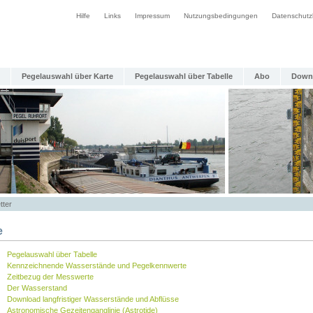
Hilfe
Links
Impressum
Nutzungsbedingungen
Datenschutz
Pegelauswahl über Karte
Pegelauswahl über Tabelle
Abo
Down
tter
e
Pegelauswahl über Tabelle
Kennzeichnende Wasserstände und Pegelkennwerte
Zeitbezug der Messwerte
Der Wasserstand
Download langfristiger Wasserstände und Abflüsse
Astronomische Gezeitenganglinie (Astrotide)