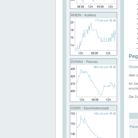
RHEIN - Koblenz
Peg
DONAU - Passau
Grund
über 
Ist Ja
ersche
Die Ze
ODER - Eisenhüttenstadt
Para