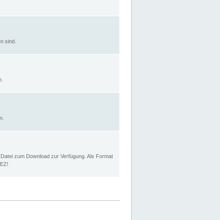
n sind.
n.
n.
p Datei zum Download zur Verfügung. Als Format
MEZ!