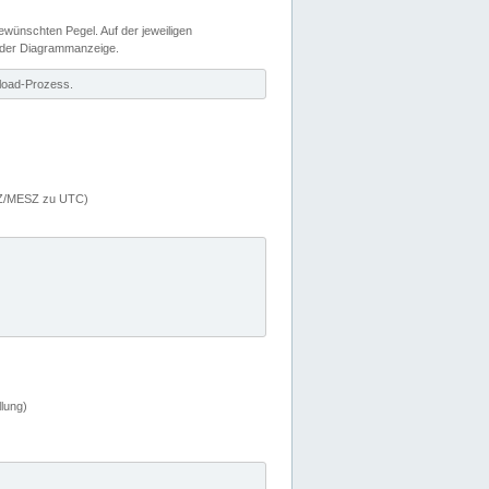
wünschten Pegel. Auf der jeweiligen
 der Diagrammanzeige.
load-Prozess.
MEZ/MESZ zu UTC)
lung)