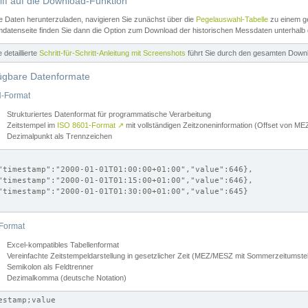
iff auf die Download-Funktion
e Daten herunterzuladen, navigieren Sie zunächst über die
Pegelauswahl-Tabelle
zu einem ge
datenseite finden Sie dann die Option zum Download der historischen Messdaten unterhalb
ne detaillierte
Schritt-für-Schritt-Anleitung mit Screenshots
führt Sie durch den gesamten Down
ügbare Datenformate
-Format
Strukturiertes Datenformat für programmatische Verarbeitung
Zeitstempel im
ISO 8601-Format
↗
mit vollständigen Zeitzoneninformation (Offset von 
Dezimalpunkt als Trennzeichen
"timestamp":"2000-01-01T01:00:00+01:00","value":646},

"timestamp":"2000-01-01T01:15:00+01:00","value":646},

"timestamp":"2000-01-01T01:30:00+01:00","value":645}

Format
Excel-kompatibles Tabellenformat
Vereinfachte Zeitstempeldarstellung in gesetzlicher Zeit (MEZ/MESZ mit Sommerzeitumstel
Semikolon als Feldtrenner
Dezimalkomma (deutsche Notation)
estamp;value
