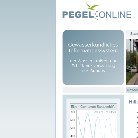
Start
Newsle
Hilf
Elbe - Cuxhaven Steubenhöft