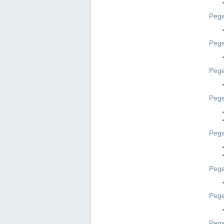
Pege
Pege
Peg
Pege
Pege
Pege
Pege
Peg