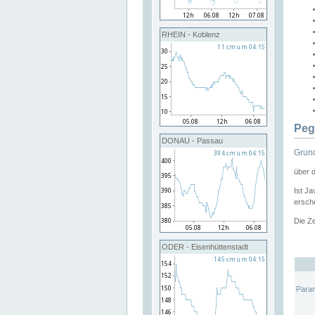
RHEIN - Koblenz
Peg
DONAU - Passau
Grund
über 
Ist Ja
ersche
Die Ze
ODER - Eisenhüttenstadt
Para