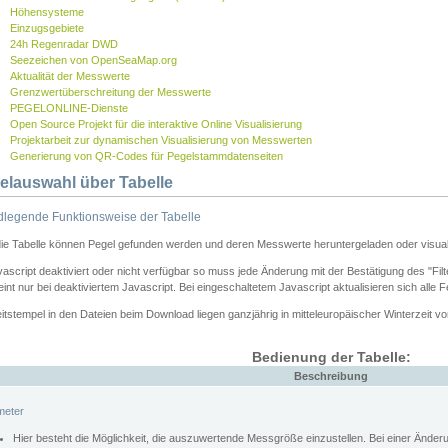
Höhensysteme
Einzugsgebiete
24h Regenradar DWD
Seezeichen von OpenSeaMap.org
Aktualität der Messwerte
Grenzwertüberschreitung der Messwerte
PEGELONLINE-Dienste
Open Source Projekt für die interaktive Online Visualisierung
Projektarbeit zur dynamischen Visualisierung von Messwerten
Generierung von QR-Codes für Pegelstammdatenseiten
elauswahl über Tabelle
legende Funktionsweise der Tabelle
die Tabelle können Pegel gefunden werden und deren Messwerte heruntergeladen oder visuali
vascript deaktiviert oder nicht verfügbar so muss jede Änderung mit der Bestätigung des "Filt
int nur bei deaktiviertem Javascript. Bei eingeschaltetem Javascript aktualisieren sich alle 
itstempel in den Dateien beim Download liegen ganzjährig in mitteleuropäischer Winterzeit vo
Bedienung der Tabelle:
Beschreibung
meter
Hier besteht die Möglichkeit, die auszuwertende Messgröße einzustellen. Bei einer Ände