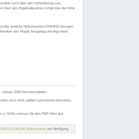
ssertiefe noch über den Höhenbezug zum
en Wert des Pegelnullpunktes erhält man die Höhe
d auf das amtliche Höhensystem DHHN92 bezogen
reiber des Pegels festgelegt und liegt meist
. Januar 2000 herunterzuladen.
den noch nicht validiert und können Ausreißer,
(m ü. NHN) müssen Sie den PNP-Wert des
ie
PEGELONLINE Webservices
zur Verfügung.