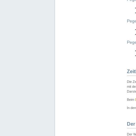
Pege
Peg
Zei
Die Ze
mit d
Darst
Beim
In de
Der
Der W