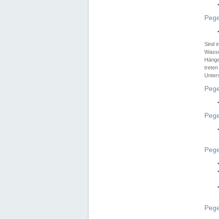
Pege
Sind 
Wasser
Hänge
treten
Unter
Pege
Pege
Pege
Pege