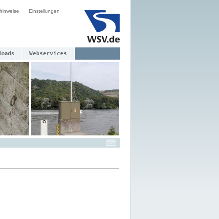
hinweise
Einstellungen
loads
Webservices