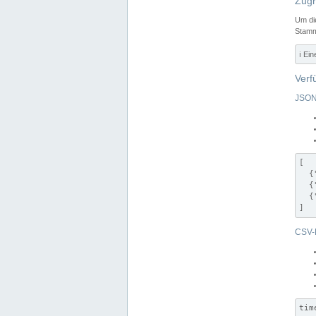
Zugr
Um di
Stamm
ℹ️ Ei
Verf
JSON
[

  {
  {
  {
]
CSV-
tim