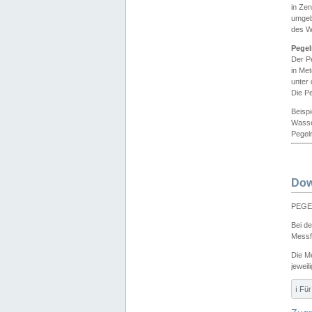
in Ze
umgeb
des W
Pegel
Der P
in Me
unter
Die Pe
Beisp
Wasse
Pegeln
Dow
PEGEL
Bei d
Messf
Die M
jeweil
ℹ️ F