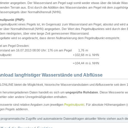
ntimeter angegeben. Der Wasserstand am Pegel sagt somit weder etwas über die lokale Wa
enden Terrain aus. Erst durch die Addition des Wasserstandes am Pegel mit dem zugehörig
asserspiegels über Normalhöhennull (NHN).
nullpunkt (PNP):
egelnullpunkt eines Pegels ist, im Gegensatz zum Wasserstand am Pegel, absolut und wir
ter über Normalhöhennull (NHN) angegeben. Der Wert des Pegelnullpunktes wird durch den Bet
 dem niedrigsten, über eine lange Zeit gemessenen Wasserstand.
gellatte wird so angebracht, dass deren Nullmarkierung dem Pegelnullpunkt entspricht.
iel am Pegel Dresden:
rstand am 16.07.2013 08:00 Uhr: 176 cm am Pegel
1,76
m
ullpunkt
+
102,68
m ü. NHN
=
104,44
m ü. NHN
nload langfristiger Wasserstände und Abflüsse
ONLINE bietet die Möglichkeit, historische Wasserstandsdaten und Abflusswerte seit dem 1
en heruntergeladenen Daten handelt es sich um
ungeprüfte Rohdaten
. Diese Messwerte wur
ehler oder andere Unregelmäßigkeiten enthalten.
esswerte sind relative Angaben zum jeweiligen
Pegelnullpunkt
. Für absolute Höhenangaben 
igen Pegels addieren.
ür programmatische Zugriffe und automatisierte Datenabfragen aktueller Werte stehen auch d