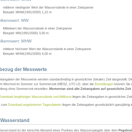
mittlerer niedrigster Wert der Wasserstände in einer Zeitspanne
Beispiel: MNW(1991/2000) 1,22 m
lkennwert: MW
Mittelwert der Wasserstände in einer Zeitspanne
Beispiel: MN(1991/2000) 3,00 m
elkennwert: MHW
mittlerer höchster Wert der Wasserstände in einer Zeitspanne
Beispiel: MHW(1991/2000) 6,00 m
tbezug der Messwerte
itangaben der Messwerte werden standardmäßig in gesetzlicher (lokaler) Zeit dargestellt. D
em Wechsel im Sommer zur Sommerzeit (MESZ, UTC+2). über die
Einstellungen
können Sie d
ellung ohne Sommerzeit einstellen.
Momentan sind alle Zeitangaben auf gesetzliche Zeit e
Download langfristiger Wasserstände und Abflüsse
liegen die Zeitangaben in gesetzlicher Zeit
n zum
Download angebotenen Tagesdateien
liegen die Zeitangaben grundsätzlich ganzjährig in
 Wasserstand
asserstand ist der lotrechte Abstand eines Punktes des Wasserspiegels über dem
Pegelnul