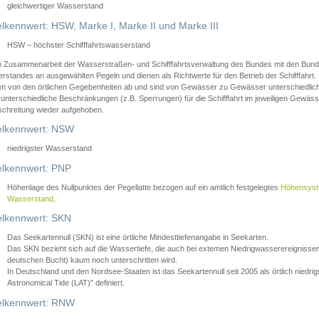
gleichwertiger Wasserstand
lkennwert: HSW, Marke I, Marke II und Marke III
HSW – höchster Schifffahrtswasserstand
in Zusammenarbeit der Wasserstraßen- und Schifffahrtsverwaltung des Bundes mit den Bund
standes an ausgewählten Pegeln und dienen als Richtwerte für den Betrieb der Schifffahrt. 
n von den örtlichen Gegebenheiten ab und sind von Gewässer zu Gewässer unterschiedlich
 unterschiedliche Beschränkungen (z.B. Sperrungen) für die Schifffahrt im jeweiligen Gewäss
schreitung wieder aufgehoben.
lkennwert: NSW
niedrigster Wasserstand
lkennwert: PNP
Höhenlage des Nullpunktes der Pegellatte bezogen auf ein amtlich festgelegtes
Höhensys
Wasserstand
.
lkennwert: SKN
Das Seekartennull (SKN) ist eine örtliche Mindesttiefenangabe in Seekarten.
Das SKN bezieht sich auf die Wassertiefe, die auch bei extemen Niedrigwasserereignissen
deutschen Bucht) kaum noch unterschritten wird.
In Deutschland und den Nordsee-Staaten ist das Seekartennull seit 2005 als örtlich nie
Astronomical Tide (LAT)" definiert.
lkennwert: RNW