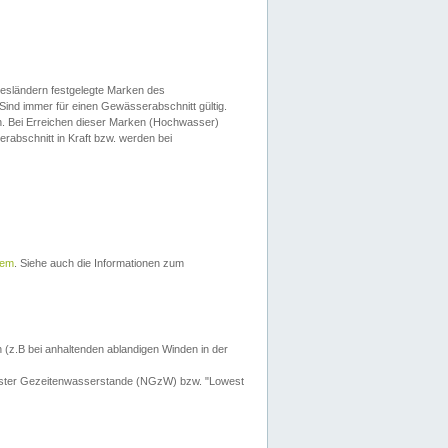
esländern festgelegte Marken des
Sind immer für einen Gewässerabschnitt gültig.
. Bei Erreichen dieser Marken (Hochwasser)
erabschnitt in Kraft bzw. werden bei
tem
. Siehe auch die Informationen zum
 (z.B bei anhaltenden ablandigen Winden in der
drigster Gezeitenwasserstande (NGzW) bzw. "Lowest