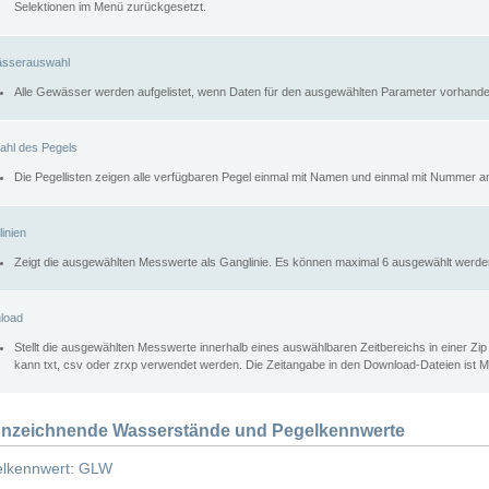
Selektionen im Menü zurückgesetzt.
sserauswahl
Alle Gewässer werden aufgelistet, wenn Daten für den ausgewählten Parameter vorhande
ahl des Pegels
Die Pegellisten zeigen alle verfügbaren Pegel einmal mit Namen und einmal mit Nummer a
inien
Zeigt die ausgewählten Messwerte als Ganglinie. Es können maximal 6 ausgewählt werde
load
Stellt die ausgewählten Messwerte innerhalb eines auswählbaren Zeitbereichs in einer Zi
kann txt, csv oder zrxp verwendet werden. Die Zeitangabe in den Download-Dateien ist 
nzeichnende Wasserstände und Pegelkennwerte
lkennwert: GLW