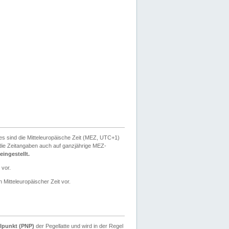
ies sind die Mitteleuropäische Zeit (MEZ, UTC+1)
ie Zeitangaben auch auf ganzjährige MEZ-
ingestellt.
 vor.
 Mitteleuropäischer Zeit vor.
lpunkt (PNP)
der Pegellatte und wird in der Regel