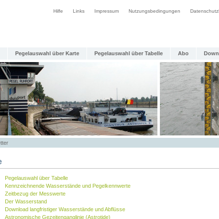
Hilfe
Links
Impressum
Nutzungsbedingungen
Datenschutz
Pegelauswahl über Karte
Pegelauswahl über Tabelle
Abo
Down
tter
e
Pegelauswahl über Tabelle
Kennzeichnende Wasserstände und Pegelkennwerte
Zeitbezug der Messwerte
Der Wasserstand
Download langfristiger Wasserstände und Abflüsse
Astronomische Gezeitenganglinie (Astrotide)