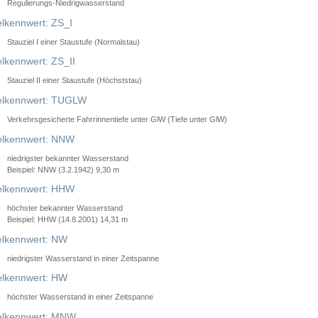
Regulierungs-Niedrigwasserstand
lkennwert: ZS_I
Stauziel I einer Staustufe (Normalstau)
lkennwert: ZS_II
Stauziel II einer Staustufe (Höchststau)
elkennwert: TUGLW
Verkehrsgesicherte Fahrrinnentiefe unter GlW (Tiefe unter GlW)
lkennwert: NNW
niedrigster bekannter Wasserstand
Beispiel: NNW (3.2.1942) 9,30 m
lkennwert: HHW
höchster bekannter Wasserstand
Beispiel: HHW (14.8.2001) 14,31 m
lkennwert: NW
niedrigster Wasserstand in einer Zeitspanne
lkennwert: HW
höchster Wasserstand in einer Zeitspanne
elkennwert: MNW