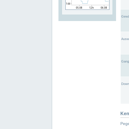
Gewä
Ausw
Gangl
Down
Ken
Pege