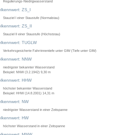
Regulierungs-Niedrigwasserstand
lkennwert: ZS_I
Stauziel I einer Staustufe (Normalstau)
lkennwert: ZS_II
Stauziel II einer Staustufe (Höchststau)
elkennwert: TUGLW
Verkehrsgesicherte Fahrrinnentiefe unter GlW (Tiefe unter GlW)
lkennwert: NNW
niedrigster bekannter Wasserstand
Beispiel: NNW (3.2.1942) 9,30 m
lkennwert: HHW
höchster bekannter Wasserstand
Beispiel: HHW (14.8.2001) 14,31 m
lkennwert: NW
niedrigster Wasserstand in einer Zeitspanne
lkennwert: HW
höchster Wasserstand in einer Zeitspanne
elkennwert: MNW