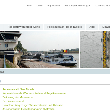
Hilfe
Links
Impressum
Nutzungsbedingungen
Datenschutz
Pegelauswahl über Karte
Pegelauswahl über Tabelle
Abo
Down
tter
e
Pegelauswahl über Tabelle
Kennzeichnende Wasserstände und Pegelkennwerte
Zeitbezug der Messwerte
Der Wasserstand
Download langfristiger Wasserstände und Abflüsse
Astronomische Gezeitenganglinie (Astrotide)