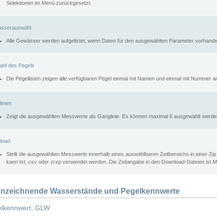
Selektionen im Menü zurückgesetzt.
sserauswahl
Alle Gewässer werden aufgelistet, wenn Daten für den ausgewählten Parameter vorhande
ahl des Pegels
Die Pegellisten zeigen alle verfügbaren Pegel einmal mit Namen und einmal mit Nummer a
inien
Zeigt die ausgewählten Messwerte als Ganglinie. Es können maximal 6 ausgewählt werde
load
Stellt die ausgewählten Messwerte innerhalb eines auswählbaren Zeitbereichs in einer Zi
kann txt, csv oder zrxp verwendet werden. Die Zeitangabe in den Download-Dateien ist 
nzeichnende Wasserstände und Pegelkennwerte
lkennwert: GLW