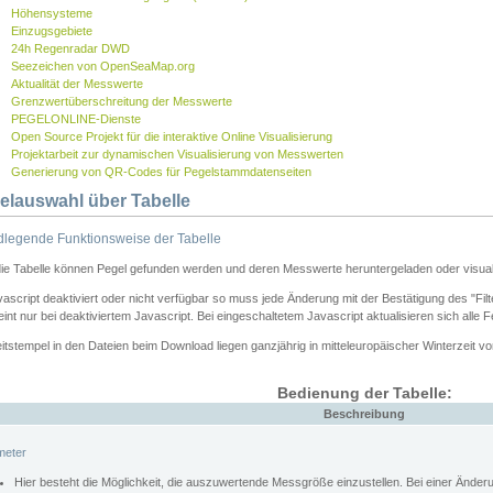
Höhensysteme
Einzugsgebiete
24h Regenradar DWD
Seezeichen von OpenSeaMap.org
Aktualität der Messwerte
Grenzwertüberschreitung der Messwerte
PEGELONLINE-Dienste
Open Source Projekt für die interaktive Online Visualisierung
Projektarbeit zur dynamischen Visualisierung von Messwerten
Generierung von QR-Codes für Pegelstammdatenseiten
elauswahl über Tabelle
legende Funktionsweise der Tabelle
die Tabelle können Pegel gefunden werden und deren Messwerte heruntergeladen oder visuali
vascript deaktiviert oder nicht verfügbar so muss jede Änderung mit der Bestätigung des "Filt
int nur bei deaktiviertem Javascript. Bei eingeschaltetem Javascript aktualisieren sich alle 
itstempel in den Dateien beim Download liegen ganzjährig in mitteleuropäischer Winterzeit vo
Bedienung der Tabelle:
Beschreibung
meter
Hier besteht die Möglichkeit, die auszuwertende Messgröße einzustellen. Bei einer Ände