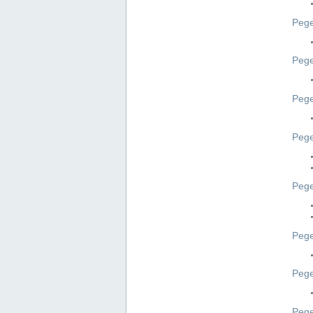
Pege
Pege
Peg
Pege
Pege
Pege
Pege
Peg