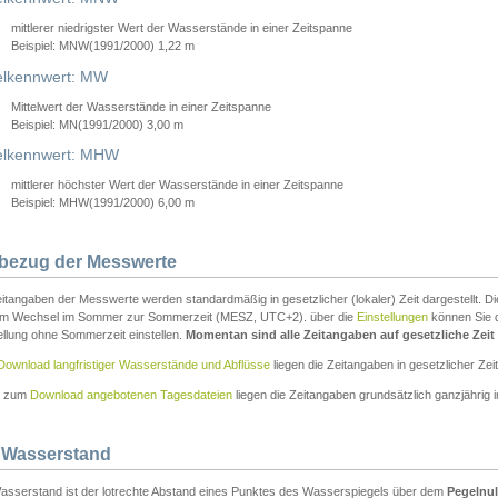
mittlerer niedrigster Wert der Wasserstände in einer Zeitspanne
Beispiel: MNW(1991/2000) 1,22 m
lkennwert: MW
Mittelwert der Wasserstände in einer Zeitspanne
Beispiel: MN(1991/2000) 3,00 m
elkennwert: MHW
mittlerer höchster Wert der Wasserstände in einer Zeitspanne
Beispiel: MHW(1991/2000) 6,00 m
tbezug der Messwerte
itangaben der Messwerte werden standardmäßig in gesetzlicher (lokaler) Zeit dargestellt. D
em Wechsel im Sommer zur Sommerzeit (MESZ, UTC+2). über die
Einstellungen
können Sie d
ellung ohne Sommerzeit einstellen.
Momentan sind alle Zeitangaben auf gesetzliche Zeit e
Download langfristiger Wasserstände und Abflüsse
liegen die Zeitangaben in gesetzlicher Zeit
n zum
Download angebotenen Tagesdateien
liegen die Zeitangaben grundsätzlich ganzjährig in
 Wasserstand
asserstand ist der lotrechte Abstand eines Punktes des Wasserspiegels über dem
Pegelnul