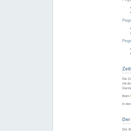
Pege
Peg
Zei
Die Ze
mit d
Darst
Beim
In de
Der
Der W