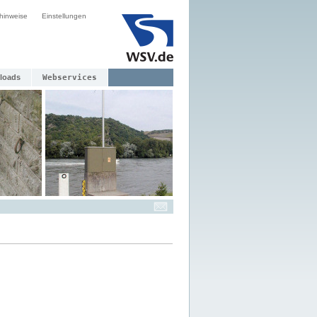
hinweise
Einstellungen
loads
Webservices