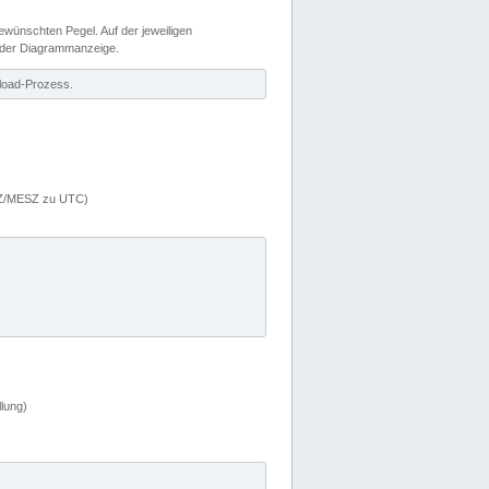
wünschten Pegel. Auf der jeweiligen
 der Diagrammanzeige.
load-Prozess.
MEZ/MESZ zu UTC)
lung)