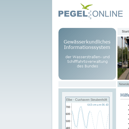
Start
Newsle
Hilf
Elbe - Cuxhaven Steubenhöft