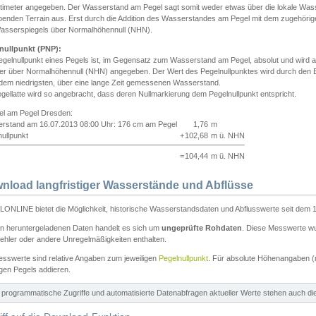
ntimeter angegeben. Der Wasserstand am Pegel sagt somit weder etwas über die lokale Wa
enden Terrain aus. Erst durch die Addition des Wasserstandes am Pegel mit dem zugehörig
asserspiegels über Normalhöhennull (NHN).
nullpunkt (PNP):
egelnullpunkt eines Pegels ist, im Gegensatz zum Wasserstand am Pegel, absolut und wir
ter über Normalhöhennull (NHN) angegeben. Der Wert des Pegelnullpunktes wird durch den Bet
 dem niedrigsten, über eine lange Zeit gemessenen Wasserstand.
gellatte wird so angebracht, dass deren Nullmarkierung dem Pegelnullpunkt entspricht.
iel am Pegel Dresden:
rstand am 16.07.2013 08:00 Uhr: 176 cm am Pegel
1,76
m
ullpunkt
+
102,68
m ü. NHN
=
104,44
m ü. NHN
nload langfristiger Wasserstände und Abflüsse
ONLINE bietet die Möglichkeit, historische Wasserstandsdaten und Abflusswerte seit dem 1
en heruntergeladenen Daten handelt es sich um
ungeprüfte Rohdaten
. Diese Messwerte wur
ehler oder andere Unregelmäßigkeiten enthalten.
esswerte sind relative Angaben zum jeweiligen
Pegelnullpunkt
. Für absolute Höhenangaben 
igen Pegels addieren.
ür programmatische Zugriffe und automatisierte Datenabfragen aktueller Werte stehen auch d