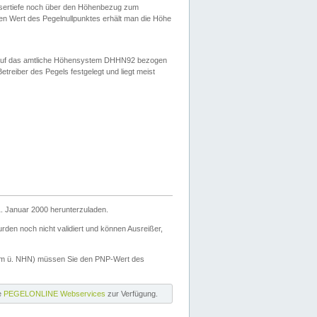
ssertiefe noch über den Höhenbezug zum
en Wert des Pegelnullpunktes erhält man die Höhe
d auf das amtliche Höhensystem DHHN92 bezogen
reiber des Pegels festgelegt und liegt meist
. Januar 2000 herunterzuladen.
den noch nicht validiert und können Ausreißer,
(m ü. NHN) müssen Sie den PNP-Wert des
ie
PEGELONLINE Webservices
zur Verfügung.