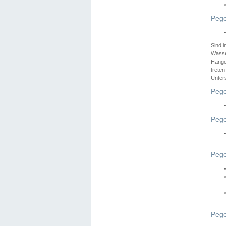
Pege
Sind 
Wasser
Hänge
treten
Unter
Pege
Pege
Pege
Pege