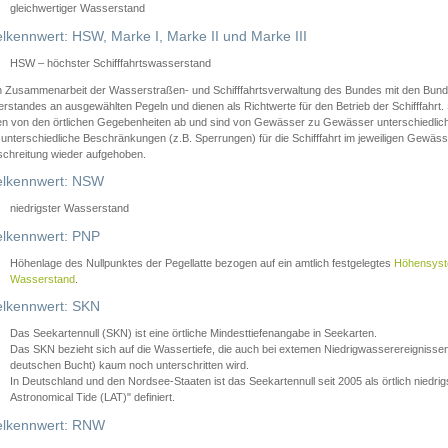
gleichwertiger Wasserstand
lkennwert: HSW, Marke I, Marke II und Marke III
HSW – höchster Schifffahrtswasserstand
in Zusammenarbeit der Wasserstraßen- und Schifffahrtsverwaltung des Bundes mit den Bund
standes an ausgewählten Pegeln und dienen als Richtwerte für den Betrieb der Schifffahrt. 
n von den örtlichen Gegebenheiten ab und sind von Gewässer zu Gewässer unterschiedlich
 unterschiedliche Beschränkungen (z.B. Sperrungen) für die Schifffahrt im jeweiligen Gewäss
schreitung wieder aufgehoben.
lkennwert: NSW
niedrigster Wasserstand
lkennwert: PNP
Höhenlage des Nullpunktes der Pegellatte bezogen auf ein amtlich festgelegtes
Höhensys
Wasserstand
.
lkennwert: SKN
Das Seekartennull (SKN) ist eine örtliche Mindesttiefenangabe in Seekarten.
Das SKN bezieht sich auf die Wassertiefe, die auch bei extemen Niedrigwasserereignissen
deutschen Bucht) kaum noch unterschritten wird.
In Deutschland und den Nordsee-Staaten ist das Seekartennull seit 2005 als örtlich nie
Astronomical Tide (LAT)" definiert.
lkennwert: RNW