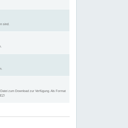
n sind.
n.
n.
p Datei zum Download zur Verfügung. Als Format
MEZ!