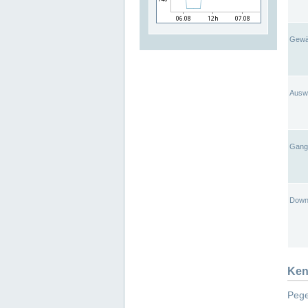
Gewä
Ausw
Gangl
Down
Ken
Pege