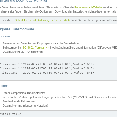
iff auf die Download-Funktion
e Daten herunterzuladen, navigieren Sie zunächst über die
Pegelauswahl-Tabelle
zu einem ge
datenseite finden Sie dann die Option zum Download der historischen Messdaten unterhalb
ne detaillierte
Schritt-für-Schritt-Anleitung mit Screenshots
führt Sie durch den gesamten Down
ügbare Datenformate
-Format
Strukturiertes Datenformat für programmatische Verarbeitung
Zeitstempel im
ISO 8601-Format
↗
mit vollständigen Zeitzoneninformation (Offset von 
Dezimalpunkt als Trennzeichen
"timestamp":"2000-01-01T01:00:00+01:00","value":646},

"timestamp":"2000-01-01T01:15:00+01:00","value":646},

"timestamp":"2000-01-01T01:30:00+01:00","value":645}

Format
Excel-kompatibles Tabellenformat
Vereinfachte Zeitstempeldarstellung in gesetzlicher Zeit (MEZ/MESZ mit Sommerzeitumstel
Semikolon als Feldtrenner
Dezimalkomma (deutsche Notation)
estamp;value
