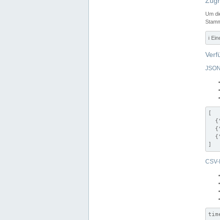
Zugr
Um di
Stamm
ℹ️ Ei
Verf
JSON
[

  {
  {
  {
]
CSV-
tim