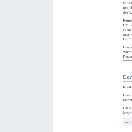
in Ze
umgeb
des W
Pegel
Der P
in Me
unter
Die Pe
Beisp
Wasse
Pegeln
Dow
PEGEL
Bei d
Messf
Die M
jeweil
ℹ️ F