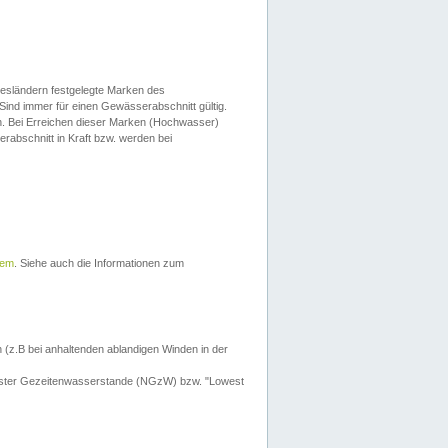
esländern festgelegte Marken des
Sind immer für einen Gewässerabschnitt gültig.
. Bei Erreichen dieser Marken (Hochwasser)
erabschnitt in Kraft bzw. werden bei
tem
. Siehe auch die Informationen zum
 (z.B bei anhaltenden ablandigen Winden in der
drigster Gezeitenwasserstande (NGzW) bzw. "Lowest