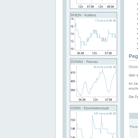
RHEIN - Koblenz
Peg
DONAU - Passau
Grund
über 
Ist Ja
ersche
Die Ze
ODER - Eisenhüttenstadt
Para