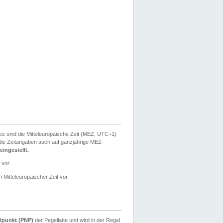
ies sind die Mitteleuropäische Zeit (MEZ, UTC+1)
ie Zeitangaben auch auf ganzjährige MEZ-
ingestellt.
 vor.
 Mitteleuropäischer Zeit vor.
lpunkt (PNP)
der Pegellatte und wird in der Regel