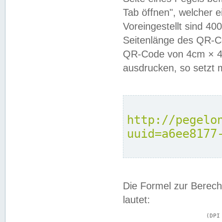
Tab öffnen", welcher 
Voreingestellt sind 4
Seitenlänge des QR-C
QR-Code von 4cm × 4c
ausdrucken, so setzt 
http://pegelo
uuid=a6ee8177
Die Formel zur Berech
lautet:
			(DPI × Druckkantenlänge in cm) ÷ 2,54 = Kantenlänge in Pixel
