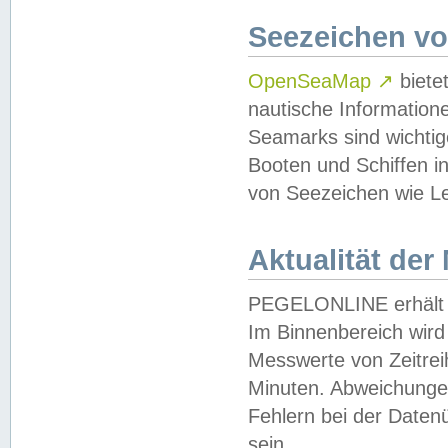
Seezeichen v
OpenSeaMap
↗
biete
nautische Information
Seamarks sind wichtig
Booten und Schiffen i
von Seezeichen wie Le
Aktualität der
PEGELONLINE erhält u
Im Binnenbereich wird 
Messwerte von Zeitreih
Minuten. Abweichungen
Fehlern bei der Daten
sein.