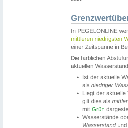
Grenzwertüber
In PEGELONLINE werde
mittleren niedrigsten
einer Zeitspanne in Be
Die farblichen Abstuf
aktuellen Wasserstand
Ist der aktuelle 
als
niedriger Was
Liegt der aktue
gilt dies als
mittle
mit
Grün
dargestel
Wasserstände obe
Wasserstand
und