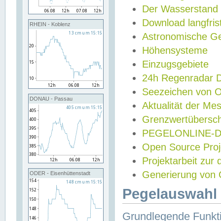
Der Wasserstand
Download langfris
RHEIN - Koblenz
Astronomische Gez
Höhensysteme
Einzugsgebiete
24h Regenradar
Seezeichen von 
DONAU - Passau
Aktualität der Me
Grenzwertübersch
PEGELONLINE-Di
Open Source Projek
Projektarbeit zur
Generierung von 
ODER - Eisenhüttenstadt
Pegelauswahl 
Grundlegende Funkti