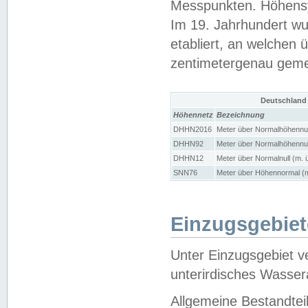
Messpunkten. Höhensy
Im 19. Jahrhundert wu
etabliert, an welchen 
zentimetergenau gem
Deutschland
Höhennetz
Bezeichnung
DHHN2016
Meter über Normalhöhennul
DHHN92
Meter über Normalhöhennul
DHHN12
Meter über Normalnull (m. 
SNN76
Meter über Höhennormal (m
Einzugsgebiet
Unter Einzugsgebiet v
unterirdisches Wasser
Allgemeine Bestandtei