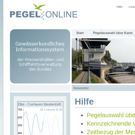
Hilfe
Link
Start
Pegelauswahl über Karte
Newsletter
Hilfe
Elbe - Cuxhaven Steubenhöft
Pegelauswahl übe
Kennzeichnende 
Zeitbezug der Me