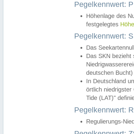
Pegelkennwert: 
Höhenlage des Nul
festgelegtes
Höhe
Pegelkennwert: 
Das Seekartennull
Das SKN bezieht s
Niedrigwassererei
deutschen Bucht) 
In Deutschland un
örtlich niedrigst
Tide (LAT)" definie
Pegelkennwert:
Regulierungs-Nie
Pegelkennwert: Z