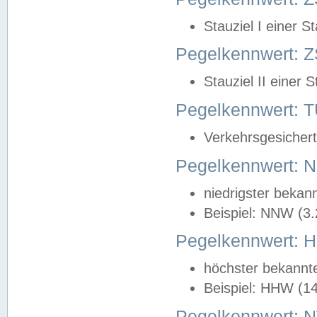
Stauziel I einer S
Pegelkennwert: Z
Stauziel II einer 
Pegelkennwert:
Verkehrsgesichert
Pegelkennwert:
niedrigster bekan
Beispiel: NNW (3
Pegelkennwert:
höchster bekannt
Beispiel: HHW (1
Pegelkennwert: 