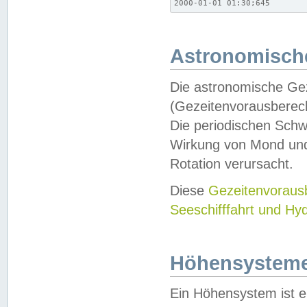
2000-01-01 01:30;645
Astronomische
Die astronomische Gez
(Gezeitenvorausberec
Die periodischen Schw
Wirkung von Mond und
Rotation verursacht.
Diese
Gezeitenvorau
Seeschifffahrt und Hy
Höhensystem
Ein Höhensystem ist e