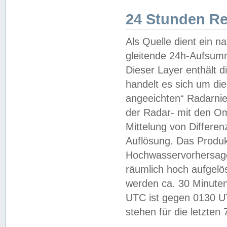
24 Stunden R
Als Quelle dient ein n
gleitende 24h-Aufsum
Dieser Layer enthält
handelt es sich um di
angeeichten“ Radarnie
der Radar- mit den O
Mittelung von Differe
Auflösung. Das Produk
Hochwasservorhersagez
räumlich hoch aufgelö
werden ca. 30 Minuten
UTC ist gegen 0130 UTC
stehen für die letzten