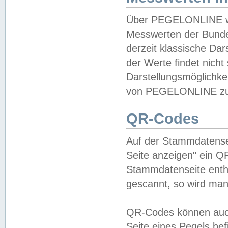
Über PEGELONLINE wer
Messwerten der Bundes
derzeit klassische Da
der Werte findet nicht 
Darstellungsmöglichkei
von PEGELONLINE zu 
QR-Codes
Auf der Stammdatensei
Seite anzeigen" ein Q
Stammdatenseite enthä
gescannt, so wird man
QR-Codes können auc
Seite eines Pegels be