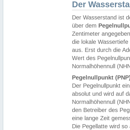
Der Wasserst
Der Wasserstand ist d
über dem
Pegelnullp
Zentimeter angegeben
die lokale Wassertie
aus. Erst durch die A
Wert des Pegelnullpun
Normalhöhennull (NHN
Pegelnullpunkt (PNP)
Der Pegelnullpunkt ei
absolut und wird auf
Normalhöhennull (NHN
den Betreiber des Pege
eine lange Zeit geme
Die Pegellatte wird s