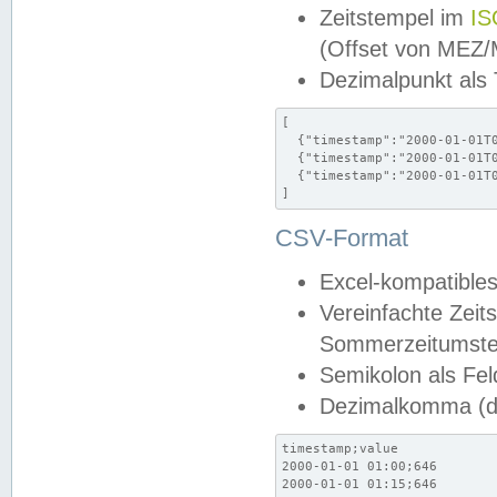
Zeitstempel im
IS
(Offset von MEZ
Dezimalpunkt als
[

  {"timestamp":"2000-01-01T0
  {"timestamp":"2000-01-01T0
  {"timestamp":"2000-01-01T0
]
CSV-Format
Excel-kompatibles
Vereinfachte Zeit
Sommerzeitumstel
Semikolon als Fel
Dezimalkomma (de
timestamp;value

2000-01-01 01:00;646

2000-01-01 01:15;646
