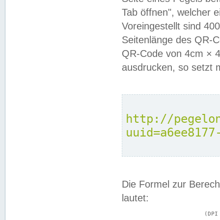
Tab öffnen", welcher 
Voreingestellt sind 4
Seitenlänge des QR-C
QR-Code von 4cm × 4c
ausdrucken, so setzt 
http://pegelo
uuid=a6ee8177
Die Formel zur Berech
lautet:
			(DPI × Druckkantenlänge in cm) ÷ 2,54 = Kantenlänge in Pixel
