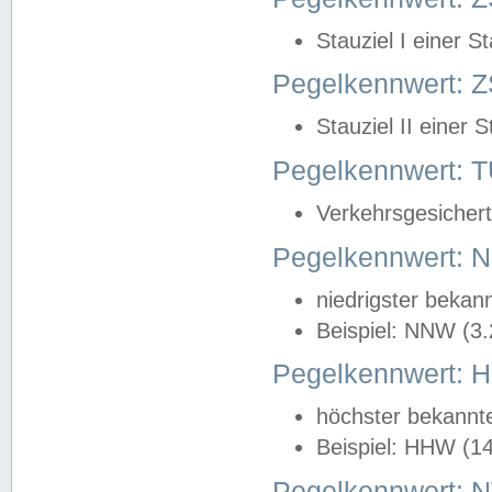
Stauziel I einer S
Pegelkennwert: Z
Stauziel II einer 
Pegelkennwert:
Verkehrsgesichert
Pegelkennwert:
niedrigster bekan
Beispiel: NNW (3
Pegelkennwert:
höchster bekannt
Beispiel: HHW (1
Pegelkennwert: 