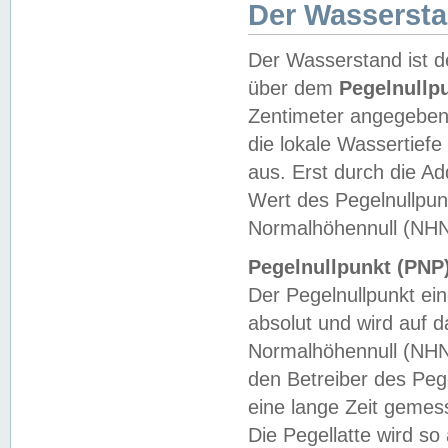
Der Wasserst
Der Wasserstand ist d
über dem
Pegelnullp
Zentimeter angegeben
die lokale Wassertie
aus. Erst durch die A
Wert des Pegelnullpun
Normalhöhennull (NHN
Pegelnullpunkt (PNP)
Der Pegelnullpunkt ei
absolut und wird auf
Normalhöhennull (NHN
den Betreiber des Pege
eine lange Zeit geme
Die Pegellatte wird s