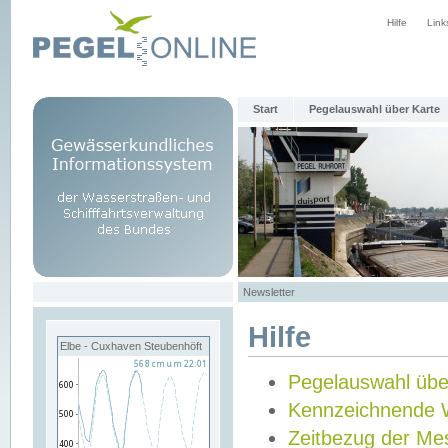
Hilfe
Link
Start
Pegelauswahl über Karte
Newsletter
Hilfe
Elbe - Cuxhaven Steubenhöft
Pegelauswahl übe
Kennzeichnende 
Zeitbezug der Me