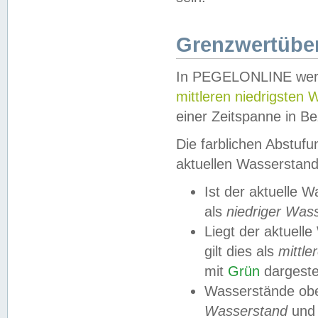
Grenzwertüber
In PEGELONLINE werde
mittleren niedrigsten
einer Zeitspanne in Be
Die farblichen Abstuf
aktuellen Wasserstand
Ist der aktuelle 
als
niedriger Was
Liegt der aktue
gilt dies als
mittle
mit
Grün
dargestel
Wasserstände obe
Wasserstand
und