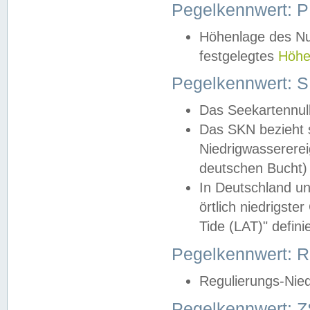
Pegelkennwert: 
Höhenlage des Nul
festgelegtes
Höhe
Pegelkennwert: 
Das Seekartennull
Das SKN bezieht s
Niedrigwassererei
deutschen Bucht) 
In Deutschland un
örtlich niedrigst
Tide (LAT)" definie
Pegelkennwert:
Regulierungs-Nie
Pegelkennwert: Z