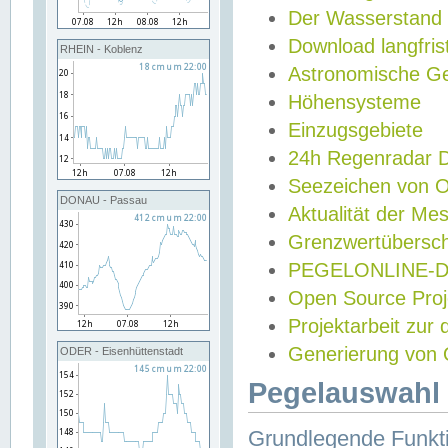
Der Wasserstand
Download langfris
RHEIN - Koblenz
Astronomische Gez
Höhensysteme
Einzugsgebiete
24h Regenradar
Seezeichen von 
DONAU - Passau
Aktualität der Me
Grenzwertübersch
PEGELONLINE-Di
Open Source Projek
Projektarbeit zur
Generierung von 
ODER - Eisenhüttenstadt
Pegelauswahl 
Grundlegende Funkti