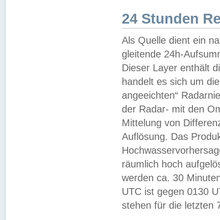
24 Stunden R
Als Quelle dient ein n
gleitende 24h-Aufsum
Dieser Layer enthält
handelt es sich um di
angeeichten“ Radarnie
der Radar- mit den O
Mittelung von Differe
Auflösung. Das Produk
Hochwasservorhersagez
räumlich hoch aufgelö
werden ca. 30 Minuten
UTC ist gegen 0130 UTC
stehen für die letzten