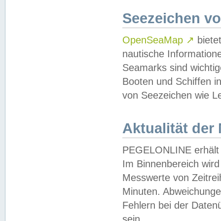
Seezeichen v
OpenSeaMap
↗
biete
nautische Information
Seamarks sind wichtig
Booten und Schiffen i
von Seezeichen wie Le
Aktualität der
PEGELONLINE erhält u
Im Binnenbereich wird 
Messwerte von Zeitreih
Minuten. Abweichungen
Fehlern bei der Daten
sein.