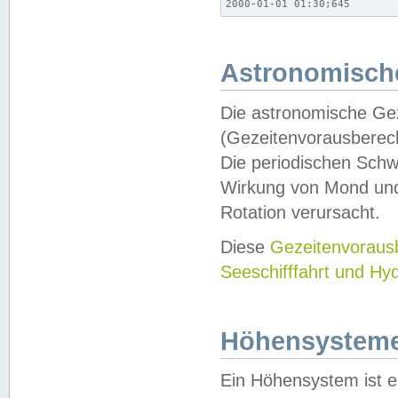
2000-01-01 01:30;645
Astronomische
Die astronomische Gez
(Gezeitenvorausberec
Die periodischen Schw
Wirkung von Mond und
Rotation verursacht.
Diese
Gezeitenvorau
Seeschifffahrt und Hy
Höhensystem
Ein Höhensystem ist e