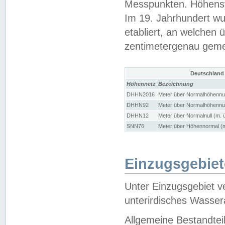
Messpunkten. Höhensy
Im 19. Jahrhundert wu
etabliert, an welchen 
zentimetergenau gem
Deutschland
Höhennetz
Bezeichnung
DHHN2016
Meter über Normalhöhennul
DHHN92
Meter über Normalhöhennul
DHHN12
Meter über Normalnull (m. 
SNN76
Meter über Höhennormal (m
Einzugsgebiet
Unter Einzugsgebiet v
unterirdisches Wasser
Allgemeine Bestandtei