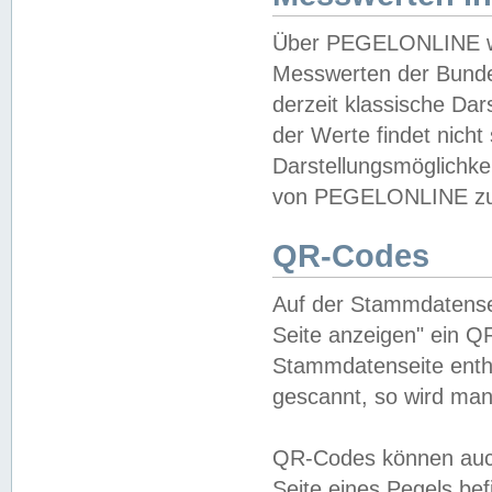
Über PEGELONLINE wer
Messwerten der Bundes
derzeit klassische Da
der Werte findet nicht 
Darstellungsmöglichkei
von PEGELONLINE zu 
QR-Codes
Auf der Stammdatensei
Seite anzeigen" ein Q
Stammdatenseite enthä
gescannt, so wird man
QR-Codes können auc
Seite eines Pegels be