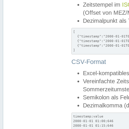
Zeitstempel im
IS
(Offset von MEZ
Dezimalpunkt als
[

  {"timestamp":"2000-01-01T0
  {"timestamp":"2000-01-01T0
  {"timestamp":"2000-01-01T0
]
CSV-Format
Excel-kompatibles
Vereinfachte Zeit
Sommerzeitumstel
Semikolon als Fel
Dezimalkomma (de
timestamp;value

2000-01-01 01:00;646

2000-01-01 01:15;646
