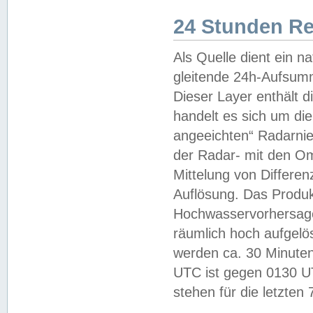
24 Stunden R
Als Quelle dient ein n
gleitende 24h-Aufsum
Dieser Layer enthält
handelt es sich um di
angeeichten“ Radarnie
der Radar- mit den O
Mittelung von Differe
Auflösung. Das Produk
Hochwasservorhersagez
räumlich hoch aufgelö
werden ca. 30 Minuten
UTC ist gegen 0130 UTC
stehen für die letzten