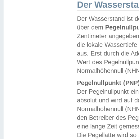
Der Wasserst
Der Wasserstand ist d
über dem
Pegelnullp
Zentimeter angegeben
die lokale Wassertie
aus. Erst durch die A
Wert des Pegelnullpun
Normalhöhennull (NHN
Pegelnullpunkt (PNP)
Der Pegelnullpunkt ei
absolut und wird auf
Normalhöhennull (NHN
den Betreiber des Pege
eine lange Zeit geme
Die Pegellatte wird s