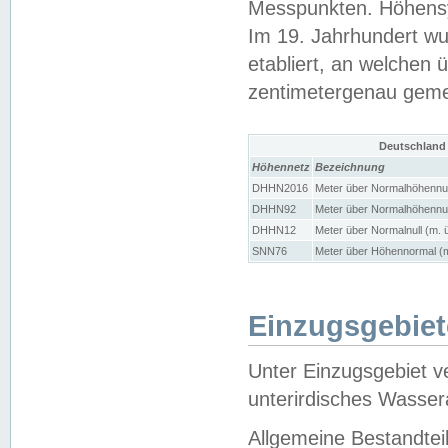
Messpunkten. Höhensy
Im 19. Jahrhundert wu
etabliert, an welchen 
zentimetergenau gem
Deutschland
Höhennetz
Bezeichnung
DHHN2016
Meter über Normalhöhennul
DHHN92
Meter über Normalhöhennul
DHHN12
Meter über Normalnull (m. 
SNN76
Meter über Höhennormal (m
Einzugsgebiet
Unter Einzugsgebiet v
unterirdisches Wasser
Allgemeine Bestandtei