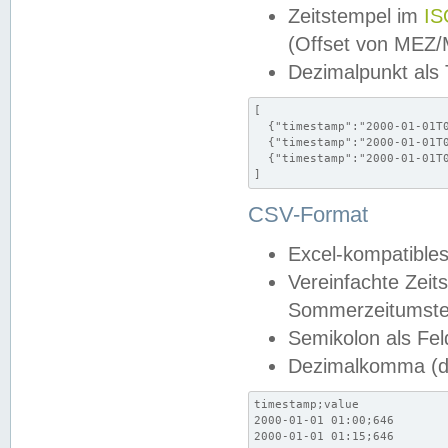
Zeitstempel im
IS
(Offset von MEZ
Dezimalpunkt als
[

  {"timestamp":"2000-01-01T0
  {"timestamp":"2000-01-01T0
  {"timestamp":"2000-01-01T0
]
CSV-Format
Excel-kompatibles
Vereinfachte Zeit
Sommerzeitumstel
Semikolon als Fel
Dezimalkomma (de
timestamp;value

2000-01-01 01:00;646

2000-01-01 01:15;646
