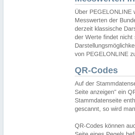
Über PEGELONLINE wer
Messwerten der Bundes
derzeit klassische Da
der Werte findet nicht 
Darstellungsmöglichkei
von PEGELONLINE zu 
QR-Codes
Auf der Stammdatensei
Seite anzeigen" ein Q
Stammdatenseite enthä
gescannt, so wird man
QR-Codes können auc
Seite eines Pegels be