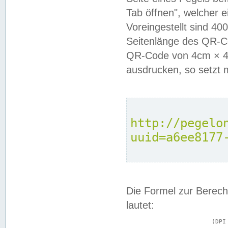
Tab öffnen", welcher 
Voreingestellt sind 4
Seitenlänge des QR-C
QR-Code von 4cm × 4c
ausdrucken, so setzt 
http://pegelo
uuid=a6ee8177
Die Formel zur Berech
lautet:
			(DPI × Druckkantenlänge in cm) ÷ 2,54 = Kantenlänge in Pixel
