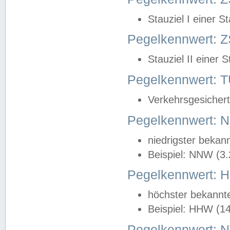
Stauziel I einer S
Pegelkennwert: Z
Stauziel II einer 
Pegelkennwert:
Verkehrsgesichert
Pegelkennwert:
niedrigster bekan
Beispiel: NNW (3
Pegelkennwert:
höchster bekannt
Beispiel: HHW (1
Pegelkennwert: 