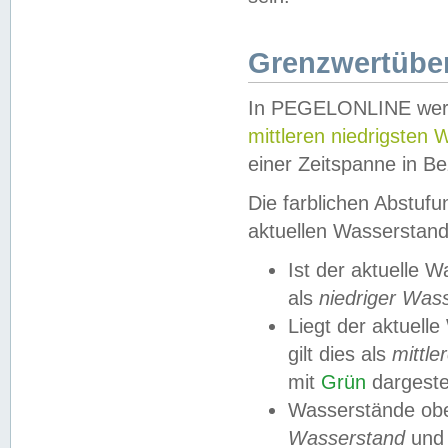
Grenzwertüber
In PEGELONLINE werde
mittleren niedrigsten
einer Zeitspanne in Be
Die farblichen Abstuf
aktuellen Wasserstand
Ist der aktuelle 
als
niedriger Was
Liegt der aktue
gilt dies als
mittle
mit
Grün
dargestel
Wasserstände obe
Wasserstand
und