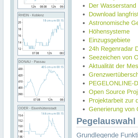
Der Wasserstand
Download langfris
RHEIN - Koblenz
Astronomische Gez
Höhensysteme
Einzugsgebiete
24h Regenradar
Seezeichen von 
DONAU - Passau
Aktualität der Me
Grenzwertübersch
PEGELONLINE-Di
Open Source Projek
Projektarbeit zur
Generierung von 
ODER - Eisenhüttenstadt
Pegelauswahl 
Grundlegende Funkti