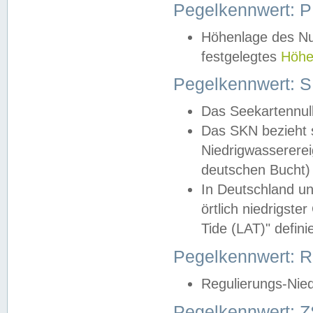
Pegelkennwert: 
Höhenlage des Nul
festgelegtes
Höhe
Pegelkennwert: 
Das Seekartennull
Das SKN bezieht s
Niedrigwassererei
deutschen Bucht) 
In Deutschland un
örtlich niedrigst
Tide (LAT)" definie
Pegelkennwert:
Regulierungs-Nie
Pegelkennwert: Z