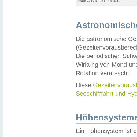
2000-01-01 01:30;645
Astronomische
Die astronomische Gez
(Gezeitenvorausberec
Die periodischen Schw
Wirkung von Mond und
Rotation verursacht.
Diese
Gezeitenvorau
Seeschifffahrt und Hy
Höhensystem
Ein Höhensystem ist e