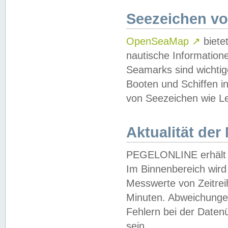
Seezeichen v
OpenSeaMap
↗
biete
nautische Information
Seamarks sind wichtig
Booten und Schiffen i
von Seezeichen wie Le
Aktualität der
PEGELONLINE erhält u
Im Binnenbereich wird 
Messwerte von Zeitreih
Minuten. Abweichungen
Fehlern bei der Daten
sein.