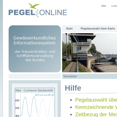
Hilfe
Link
Start
Pegelauswahl über Karte
Newsletter
Hilfe
Elbe - Cuxhaven Steubenhöft
Pegelauswahl übe
Kennzeichnende 
Zeitbezug der Me