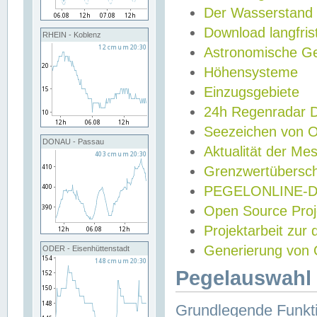
Der Wasserstand
Download langfris
RHEIN - Koblenz
Astronomische Gez
Höhensysteme
Einzugsgebiete
24h Regenradar
Seezeichen von 
DONAU - Passau
Aktualität der Me
Grenzwertübersch
PEGELONLINE-Di
Open Source Projek
Projektarbeit zur
Generierung von 
ODER - Eisenhüttenstadt
Pegelauswahl 
Grundlegende Funkti