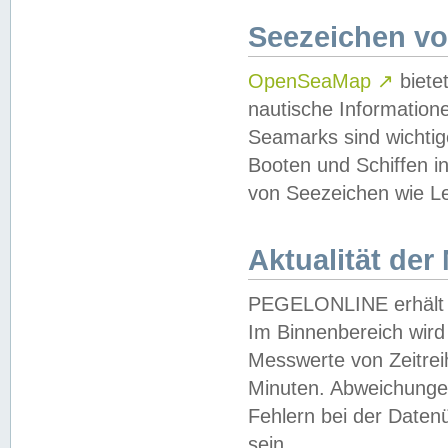
Seezeichen v
OpenSeaMap
↗
biete
nautische Information
Seamarks sind wichtig
Booten und Schiffen i
von Seezeichen wie Le
Aktualität der
PEGELONLINE erhält u
Im Binnenbereich wird 
Messwerte von Zeitreih
Minuten. Abweichungen
Fehlern bei der Daten
sein.