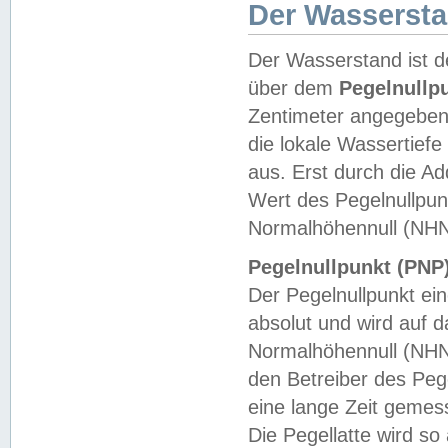
Der Wasserst
Der Wasserstand ist d
über dem
Pegelnullp
Zentimeter angegeben
die lokale Wassertie
aus. Erst durch die A
Wert des Pegelnullpun
Normalhöhennull (NHN
Pegelnullpunkt (PNP)
Der Pegelnullpunkt ei
absolut und wird auf
Normalhöhennull (NHN
den Betreiber des Pege
eine lange Zeit geme
Die Pegellatte wird s