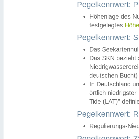
Pegelkennwert: 
Höhenlage des Nul
festgelegtes
Höhe
Pegelkennwert: 
Das Seekartennull
Das SKN bezieht s
Niedrigwassererei
deutschen Bucht) 
In Deutschland un
örtlich niedrigst
Tide (LAT)" definie
Pegelkennwert:
Regulierungs-Nie
Pegelkennwert: Z