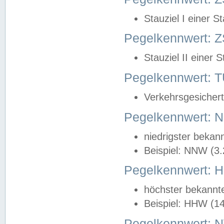
Stauziel I einer S
Pegelkennwert: Z
Stauziel II einer 
Pegelkennwert:
Verkehrsgesichert
Pegelkennwert:
niedrigster bekan
Beispiel: NNW (3
Pegelkennwert:
höchster bekannt
Beispiel: HHW (1
Pegelkennwert: 