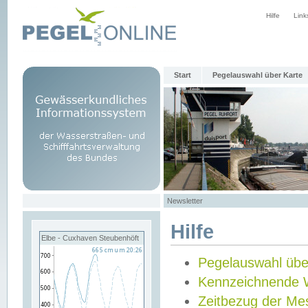
Hilfe
Link
Start
Pegelauswahl über Karte
Newsletter
Hilfe
Elbe - Cuxhaven Steubenhöft
Pegelauswahl übe
Kennzeichnende 
Zeitbezug der Me