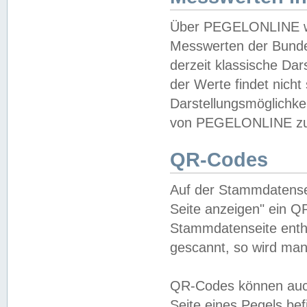
Über PEGELONLINE wer
Messwerten der Bundes
derzeit klassische Da
der Werte findet nicht 
Darstellungsmöglichkei
von PEGELONLINE zu 
QR-Codes
Auf der Stammdatensei
Seite anzeigen" ein Q
Stammdatenseite enthä
gescannt, so wird man
QR-Codes können auc
Seite eines Pegels be