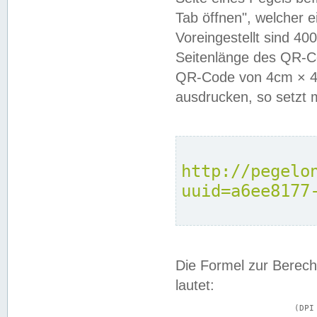
Tab öffnen", welcher 
Voreingestellt sind 4
Seitenlänge des QR-C
QR-Code von 4cm × 4c
ausdrucken, so setzt 
http://pegelo
uuid=a6ee8177
Die Formel zur Berech
lautet:
			(DPI × Druckkantenlänge in cm) ÷ 2,54 = Kantenlänge in Pixel
