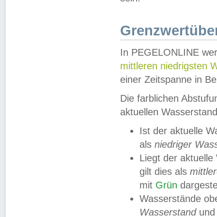
Grenzwertüber
In PEGELONLINE werde
mittleren niedrigsten
einer Zeitspanne in Be
Die farblichen Abstuf
aktuellen Wasserstand
Ist der aktuelle 
als
niedriger Was
Liegt der aktue
gilt dies als
mittle
mit
Grün
dargestel
Wasserstände obe
Wasserstand
und