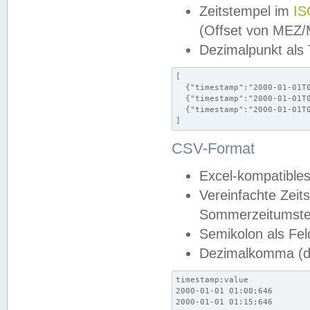
Zeitstempel im
IS
(Offset von MEZ
Dezimalpunkt als
[

  {"timestamp":"2000-01-01T0
  {"timestamp":"2000-01-01T0
  {"timestamp":"2000-01-01T0
]
CSV-Format
Excel-kompatibles
Vereinfachte Zeit
Sommerzeitumstel
Semikolon als Fel
Dezimalkomma (de
timestamp;value

2000-01-01 01:00;646

2000-01-01 01:15;646
