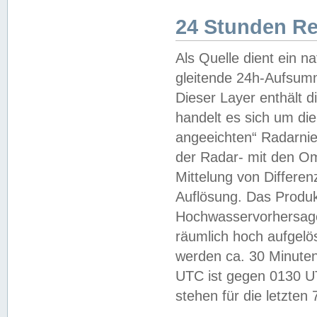
24 Stunden R
Als Quelle dient ein n
gleitende 24h-Aufsum
Dieser Layer enthält
handelt es sich um di
angeeichten“ Radarnie
der Radar- mit den O
Mittelung von Differe
Auflösung. Das Produk
Hochwasservorhersagez
räumlich hoch aufgelö
werden ca. 30 Minuten
UTC ist gegen 0130 UTC
stehen für die letzten