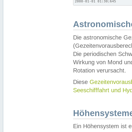
2000-01-01 01:30;645
Astronomische
Die astronomische Gez
(Gezeitenvorausberec
Die periodischen Schw
Wirkung von Mond und
Rotation verursacht.
Diese
Gezeitenvorau
Seeschifffahrt und Hy
Höhensystem
Ein Höhensystem ist e