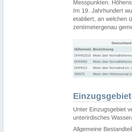
Messpunkten. Höhensy
Im 19. Jahrhundert wu
etabliert, an welchen 
zentimetergenau gem
Deutschland
Höhennetz
Bezeichnung
DHHN2016
Meter über Normalhöhennul
DHHN92
Meter über Normalhöhennul
DHHN12
Meter über Normalnull (m. 
SNN76
Meter über Höhennormal (m
Einzugsgebiet
Unter Einzugsgebiet v
unterirdisches Wasser
Allgemeine Bestandtei