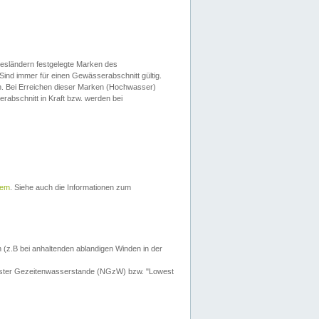
esländern festgelegte Marken des
Sind immer für einen Gewässerabschnitt gültig.
. Bei Erreichen dieser Marken (Hochwasser)
erabschnitt in Kraft bzw. werden bei
tem
. Siehe auch die Informationen zum
 (z.B bei anhaltenden ablandigen Winden in der
drigster Gezeitenwasserstande (NGzW) bzw. "Lowest