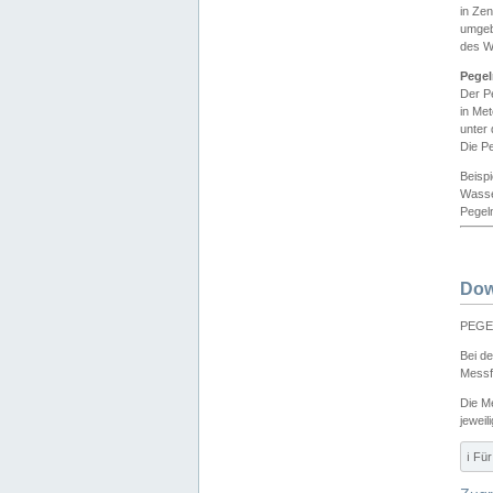
in Ze
umgeb
des W
Pegel
Der P
in Me
unter
Die Pe
Beisp
Wasse
Pegeln
Dow
PEGEL
Bei d
Messf
Die M
jeweil
ℹ️ F