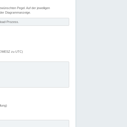
wünschten Pegel. Auf der jeweiligen
 der Diagrammanzeige.
load-Prozess.
MEZ/MESZ zu UTC)
lung)