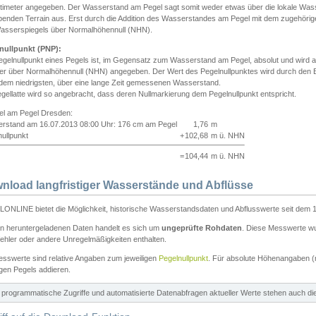
ntimeter angegeben. Der Wasserstand am Pegel sagt somit weder etwas über die lokale Wa
enden Terrain aus. Erst durch die Addition des Wasserstandes am Pegel mit dem zugehörig
asserspiegels über Normalhöhennull (NHN).
nullpunkt (PNP):
egelnullpunkt eines Pegels ist, im Gegensatz zum Wasserstand am Pegel, absolut und wir
ter über Normalhöhennull (NHN) angegeben. Der Wert des Pegelnullpunktes wird durch den Bet
 dem niedrigsten, über eine lange Zeit gemessenen Wasserstand.
gellatte wird so angebracht, dass deren Nullmarkierung dem Pegelnullpunkt entspricht.
iel am Pegel Dresden:
rstand am 16.07.2013 08:00 Uhr: 176 cm am Pegel
1,76
m
ullpunkt
+
102,68
m ü. NHN
=
104,44
m ü. NHN
nload langfristiger Wasserstände und Abflüsse
ONLINE bietet die Möglichkeit, historische Wasserstandsdaten und Abflusswerte seit dem 1
en heruntergeladenen Daten handelt es sich um
ungeprüfte Rohdaten
. Diese Messwerte wur
ehler oder andere Unregelmäßigkeiten enthalten.
esswerte sind relative Angaben zum jeweiligen
Pegelnullpunkt
. Für absolute Höhenangaben 
igen Pegels addieren.
ür programmatische Zugriffe und automatisierte Datenabfragen aktueller Werte stehen auch d