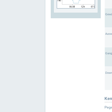
Gewä
Ausw
Gangl
Down
Ken
Pege