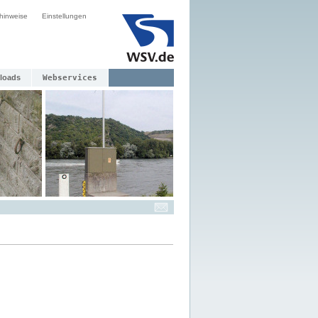
hinweise
Einstellungen
loads
Webservices