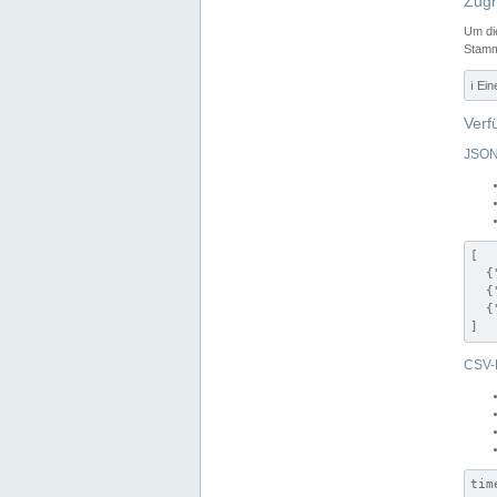
Zugr
Um di
Stamm
ℹ️ Ei
Verf
JSON
[

  {
  {
  {
]
CSV-
tim