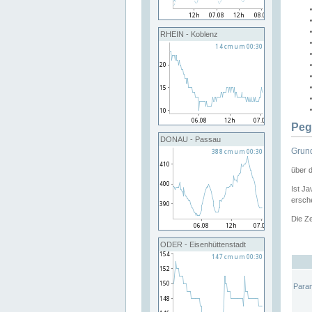
RHEIN - Koblenz
Peg
DONAU - Passau
Grund
über 
Ist Ja
ersche
Die Ze
ODER - Eisenhüttenstadt
Para