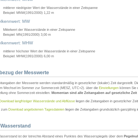
mittlerer niedrigster Wert der Wasserstände in einer Zeitspanne
Beispiel: MNW(1991/2000) 1,22 m
lkennwert: MW
Mittelwert der Wasserstände in einer Zeitspanne
Beispiel: MN(1991/2000) 3,00 m
elkennwert: MHW
mittlerer höchster Wert der Wasserstände in einer Zeitspanne
Beispiel: MHW(1991/2000) 6,00 m
tbezug der Messwerte
itangaben der Messwerte werden standardmäßig in gesetzlicher (lokaler) Zeit dargestellt. D
em Wechsel im Sommer zur Sommerzeit (MESZ, UTC+2). über die
Einstellungen
können Sie d
ellung ohne Sommerzeit einstellen.
Momentan sind alle Zeitangaben auf gesetzliche Zeit e
Download langfristiger Wasserstände und Abflüsse
liegen die Zeitangaben in gesetzlicher Zeit
n zum
Download angebotenen Tagesdateien
liegen die Zeitangaben grundsätzlich ganzjährig in
 Wasserstand
asserstand ist der lotrechte Abstand eines Punktes des Wasserspiegels über dem
Pegelnul