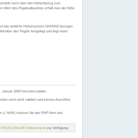
ssertiefe noch über den Höhenbezug zum
en Wert des Pegelnullpunktes erhält man die Höhe
d auf das amtliche Höhensystem DHHN92 bezogen
reiber des Pegels festgelegt und liegt meist
. Januar 2000 herunterzuladen.
den noch nicht validiert und können Ausreißer,
(m ü. NHN) müssen Sie den PNP-Wert des
ie
PEGELONLINE Webservices
zur Verfügung.