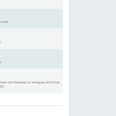
n sind.
n.
n.
p Datei zum Download zur Verfügung. Als Format
MEZ!