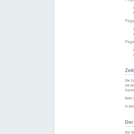
Pege
Peg
Zei
Die Ze
mit d
Darst
Beim
In de
Der
Der W