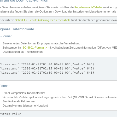
iff auf die Download-Funktion
e Daten herunterzuladen, navigieren Sie zunächst über die
Pegelauswahl-Tabelle
zu einem ge
datenseite finden Sie dann die Option zum Download der historischen Messdaten unterhalb
ne detaillierte
Schritt-für-Schritt-Anleitung mit Screenshots
führt Sie durch den gesamten Down
ügbare Datenformate
-Format
Strukturiertes Datenformat für programmatische Verarbeitung
Zeitstempel im
ISO 8601-Format
↗
mit vollständigen Zeitzoneninformation (Offset von 
Dezimalpunkt als Trennzeichen
"timestamp":"2000-01-01T01:00:00+01:00","value":646},

"timestamp":"2000-01-01T01:15:00+01:00","value":646},

"timestamp":"2000-01-01T01:30:00+01:00","value":645}

Format
Excel-kompatibles Tabellenformat
Vereinfachte Zeitstempeldarstellung in gesetzlicher Zeit (MEZ/MESZ mit Sommerzeitumstel
Semikolon als Feldtrenner
Dezimalkomma (deutsche Notation)
estamp;value
