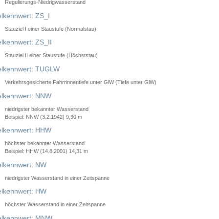
Regulierungs-Niedrigwasserstand
lkennwert: ZS_I
Stauziel I einer Staustufe (Normalstau)
lkennwert: ZS_II
Stauziel II einer Staustufe (Höchststau)
elkennwert: TUGLW
Verkehrsgesicherte Fahrrinnentiefe unter GlW (Tiefe unter GlW)
lkennwert: NNW
niedrigster bekannter Wasserstand
Beispiel: NNW (3.2.1942) 9,30 m
lkennwert: HHW
höchster bekannter Wasserstand
Beispiel: HHW (14.8.2001) 14,31 m
lkennwert: NW
niedrigster Wasserstand in einer Zeitspanne
lkennwert: HW
höchster Wasserstand in einer Zeitspanne
elkennwert: MNW