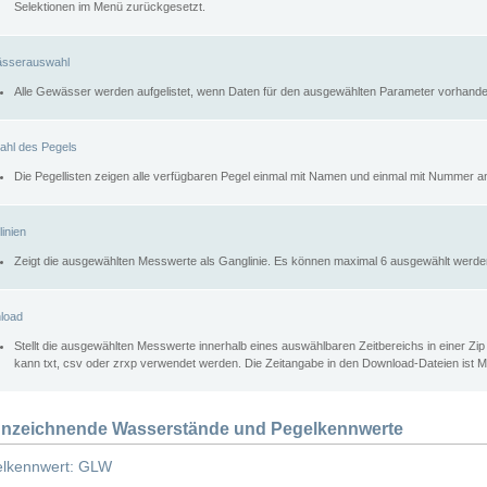
Selektionen im Menü zurückgesetzt.
sserauswahl
Alle Gewässer werden aufgelistet, wenn Daten für den ausgewählten Parameter vorhande
ahl des Pegels
Die Pegellisten zeigen alle verfügbaren Pegel einmal mit Namen und einmal mit Nummer a
inien
Zeigt die ausgewählten Messwerte als Ganglinie. Es können maximal 6 ausgewählt werde
load
Stellt die ausgewählten Messwerte innerhalb eines auswählbaren Zeitbereichs in einer Zi
kann txt, csv oder zrxp verwendet werden. Die Zeitangabe in den Download-Dateien ist 
nzeichnende Wasserstände und Pegelkennwerte
lkennwert: GLW