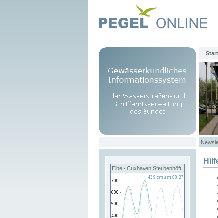
Start
Newsle
Hilf
Elbe - Cuxhaven Steubenhöft