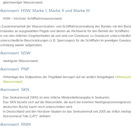
gleichwertiger Wasserstand
lkennwert: HSW, Marke I, Marke II und Marke III
HSW – höchster Schifffahrtswasserstand
in Zusammenarbeit der Wasserstraßen- und Schifffahrtsverwaltung des Bundes mit den Bund
standes an ausgewählten Pegeln und dienen als Richtwerte für den Betrieb der Schifffahrt. 
n von den örtlichen Gegebenheiten ab und sind von Gewässer zu Gewässer unterschiedlich
 unterschiedliche Beschränkungen (z.B. Sperrungen) für die Schifffahrt im jeweiligen Gewäss
schreitung wieder aufgehoben.
lkennwert: NSW
niedrigster Wasserstand
lkennwert: PNP
Höhenlage des Nullpunktes der Pegellatte bezogen auf ein amtlich festgelegtes
Höhensys
Wasserstand
.
lkennwert: SKN
Das Seekartennull (SKN) ist eine örtliche Mindesttiefenangabe in Seekarten.
Das SKN bezieht sich auf die Wassertiefe, die auch bei extemen Niedrigwasserereignissen
deutschen Bucht) kaum noch unterschritten wird.
In Deutschland und den Nordsee-Staaten ist das Seekartennull seit 2005 als örtlich nie
Astronomical Tide (LAT)" definiert.
lkennwert: RNW