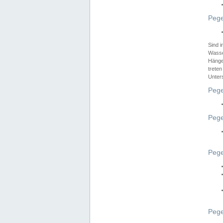
Pege
Sind 
Wasser
Hänge
treten
Unter
Pege
Pege
Pege
Pege