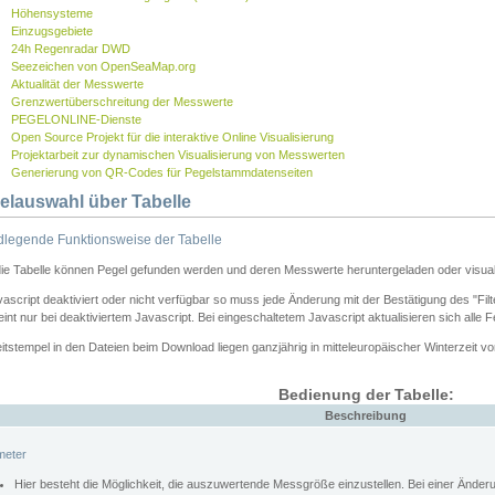
Höhensysteme
Einzugsgebiete
24h Regenradar DWD
Seezeichen von OpenSeaMap.org
Aktualität der Messwerte
Grenzwertüberschreitung der Messwerte
PEGELONLINE-Dienste
Open Source Projekt für die interaktive Online Visualisierung
Projektarbeit zur dynamischen Visualisierung von Messwerten
Generierung von QR-Codes für Pegelstammdatenseiten
elauswahl über Tabelle
legende Funktionsweise der Tabelle
die Tabelle können Pegel gefunden werden und deren Messwerte heruntergeladen oder visuali
vascript deaktiviert oder nicht verfügbar so muss jede Änderung mit der Bestätigung des "Filt
int nur bei deaktiviertem Javascript. Bei eingeschaltetem Javascript aktualisieren sich alle 
itstempel in den Dateien beim Download liegen ganzjährig in mitteleuropäischer Winterzeit vo
Bedienung der Tabelle:
Beschreibung
meter
Hier besteht die Möglichkeit, die auszuwertende Messgröße einzustellen. Bei einer Ände