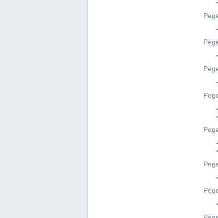
Pege
Pege
Peg
Pege
Pege
Pege
Pege
Peg