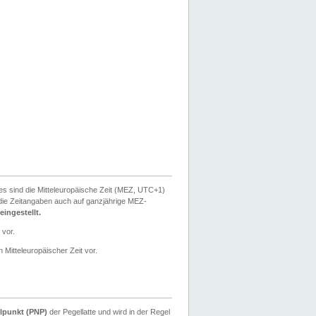
ies sind die Mitteleuropäische Zeit (MEZ, UTC+1)
ie Zeitangaben auch auf ganzjährige MEZ-
ingestellt.
 vor.
 Mitteleuropäischer Zeit vor.
lpunkt (PNP)
der Pegellatte und wird in der Regel