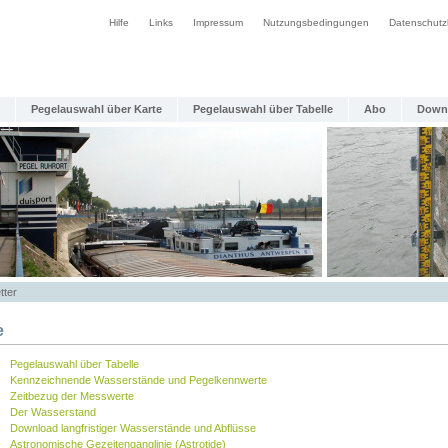
Hilfe
Links
Impressum
Nutzungsbedingungen
Datenschutz
Pegelauswahl über Karte
Pegelauswahl über Tabelle
Abo
Down
tter
e
Pegelauswahl über Tabelle
Kennzeichnende Wasserstände und Pegelkennwerte
Zeitbezug der Messwerte
Der Wasserstand
Download langfristiger Wasserstände und Abflüsse
Astronomische Gezeitenganglinie (Astrotide)