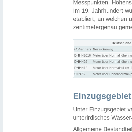
Messpunkten. Höhensy
Im 19. Jahrhundert wu
etabliert, an welchen 
zentimetergenau gem
Deutschland
Höhennetz
Bezeichnung
DHHN2016
Meter über Normalhöhennul
DHHN92
Meter über Normalhöhennul
DHHN12
Meter über Normalnull (m. 
SNN76
Meter über Höhennormal (m
Einzugsgebiet
Unter Einzugsgebiet v
unterirdisches Wasser
Allgemeine Bestandtei