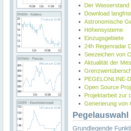
Der Wasserstand
Download langfris
RHEIN - Koblenz
Astronomische Gez
Höhensysteme
Einzugsgebiete
24h Regenradar
Seezeichen von 
DONAU - Passau
Aktualität der Me
Grenzwertübersch
PEGELONLINE-Di
Open Source Projek
Projektarbeit zur
Generierung von 
ODER - Eisenhüttenstadt
Pegelauswahl 
Grundlegende Funkti