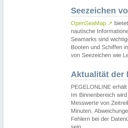
Seezeichen v
OpenSeaMap
↗
biete
nautische Information
Seamarks sind wichtig
Booten und Schiffen i
von Seezeichen wie Le
Aktualität der
PEGELONLINE erhält u
Im Binnenbereich wird 
Messwerte von Zeitreih
Minuten. Abweichungen
Fehlern bei der Daten
sein.