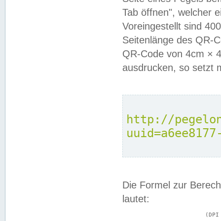
Tab öffnen", welcher 
Voreingestellt sind 4
Seitenlänge des QR-C
QR-Code von 4cm × 4c
ausdrucken, so setzt 
http://pegelo
uuid=a6ee8177
Die Formel zur Berech
lautet:
			(DPI × Druckkantenlänge in cm) ÷ 2,54 = Kantenlänge in Pixel
