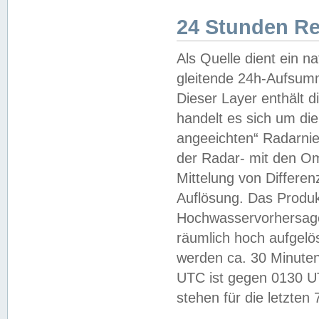
24 Stunden R
Als Quelle dient ein n
gleitende 24h-Aufsum
Dieser Layer enthält
handelt es sich um di
angeeichten“ Radarnie
der Radar- mit den O
Mittelung von Differe
Auflösung. Das Produk
Hochwasservorhersagez
räumlich hoch aufgelö
werden ca. 30 Minuten
UTC ist gegen 0130 UTC
stehen für die letzten