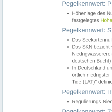
Pegelkennwert: 
Höhenlage des Nul
festgelegtes
Höhe
Pegelkennwert: 
Das Seekartennull
Das SKN bezieht s
Niedrigwassererei
deutschen Bucht) 
In Deutschland un
örtlich niedrigst
Tide (LAT)" definie
Pegelkennwert:
Regulierungs-Nie
Pegelkennwert: Z