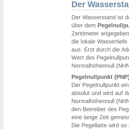
Der Wasserst
Der Wasserstand ist d
über dem
Pegelnullp
Zentimeter angegeben
die lokale Wassertie
aus. Erst durch die A
Wert des Pegelnullpun
Normalhöhennull (NHN
Pegelnullpunkt (PNP)
Der Pegelnullpunkt ei
absolut und wird auf
Normalhöhennull (NHN
den Betreiber des Pege
eine lange Zeit geme
Die Pegellatte wird s