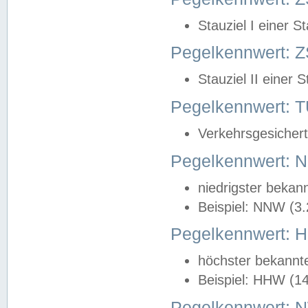
Stauziel I einer S
Pegelkennwert: Z
Stauziel II einer 
Pegelkennwert:
Verkehrsgesichert
Pegelkennwert:
niedrigster bekan
Beispiel: NNW (3
Pegelkennwert:
höchster bekannt
Beispiel: HHW (1
Pegelkennwert: 