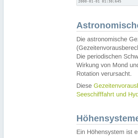
2000-01-01 01:30;645
Astronomische
Die astronomische Gez
(Gezeitenvorausberec
Die periodischen Schw
Wirkung von Mond und
Rotation verursacht.
Diese
Gezeitenvorau
Seeschifffahrt und Hy
Höhensystem
Ein Höhensystem ist e