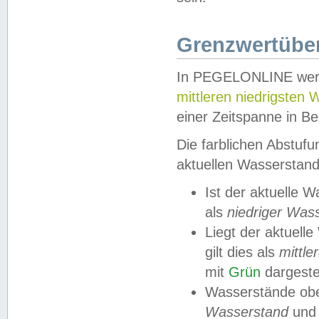
Grenzwertüber
In PEGELONLINE werde
mittleren niedrigsten
einer Zeitspanne in Be
Die farblichen Abstuf
aktuellen Wasserstand
Ist der aktuelle 
als
niedriger Was
Liegt der aktue
gilt dies als
mittle
mit
Grün
dargestel
Wasserstände obe
Wasserstand
und