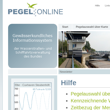
Hilfe
Link
Start
Pegelauswahl über Karte
Newsletter
Hilfe
Elbe - Cuxhaven Steubenhöft
Pegelauswahl übe
Kennzeichnende 
Zeitbezug der Me