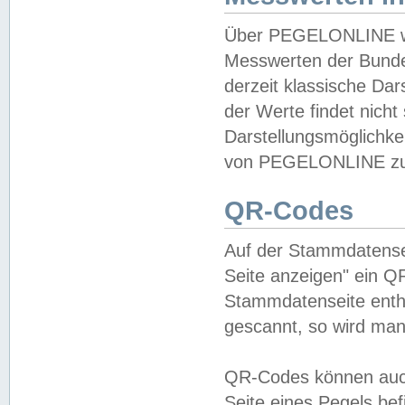
Über PEGELONLINE wer
Messwerten der Bundes
derzeit klassische Da
der Werte findet nicht 
Darstellungsmöglichkei
von PEGELONLINE zu 
QR-Codes
Auf der Stammdatensei
Seite anzeigen" ein Q
Stammdatenseite enthä
gescannt, so wird man
QR-Codes können auc
Seite eines Pegels be