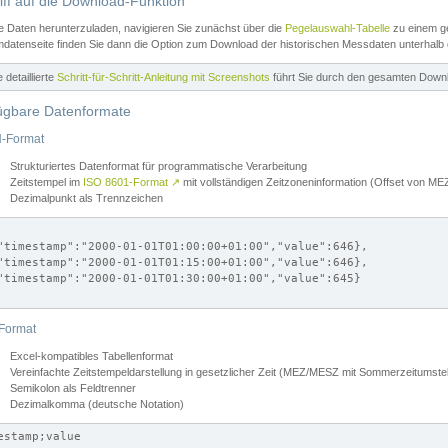
iff auf die Download-Funktion
e Daten herunterzuladen, navigieren Sie zunächst über die
Pegelauswahl-Tabelle
zu einem ge
datenseite finden Sie dann die Option zum Download der historischen Messdaten unterhalb
ne detaillierte
Schritt-für-Schritt-Anleitung mit Screenshots
führt Sie durch den gesamten Down
ügbare Datenformate
-Format
Strukturiertes Datenformat für programmatische Verarbeitung
Zeitstempel im
ISO 8601-Format
↗
mit vollständigen Zeitzoneninformation (Offset von 
Dezimalpunkt als Trennzeichen
"timestamp":"2000-01-01T01:00:00+01:00","value":646},

"timestamp":"2000-01-01T01:15:00+01:00","value":646},

"timestamp":"2000-01-01T01:30:00+01:00","value":645}

Format
Excel-kompatibles Tabellenformat
Vereinfachte Zeitstempeldarstellung in gesetzlicher Zeit (MEZ/MESZ mit Sommerzeitumstel
Semikolon als Feldtrenner
Dezimalkomma (deutsche Notation)
estamp;value
