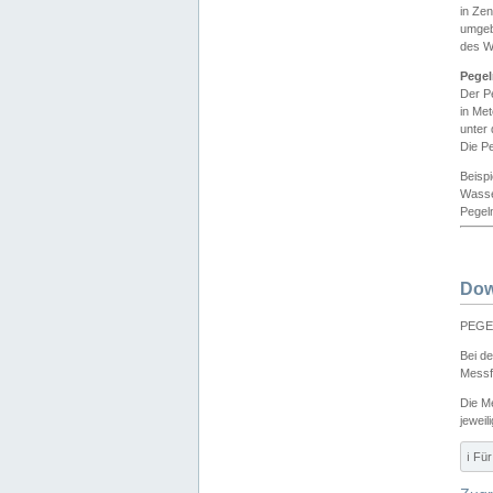
in Ze
umgeb
des W
Pegel
Der P
in Me
unter
Die Pe
Beisp
Wasse
Pegeln
Dow
PEGEL
Bei d
Messf
Die M
jeweil
ℹ️ F