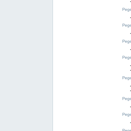
Pege
Pege
Peg
Pege
Pege
Pege
Pege
Peg