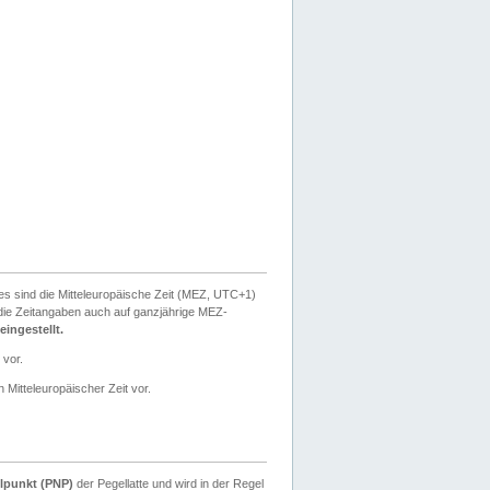
ies sind die Mitteleuropäische Zeit (MEZ, UTC+1)
ie Zeitangaben auch auf ganzjährige MEZ-
ingestellt.
 vor.
 Mitteleuropäischer Zeit vor.
lpunkt (PNP)
der Pegellatte und wird in der Regel