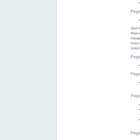
Pege
Sind 
Wasser
Hänge
treten
Unter
Pege
Pege
Pege
Pege