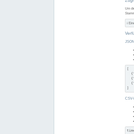
Zugr
Um di
Stamm
ℹ️ Ei
Verf
JSON
[

  {
  {
  {
]
CSV-
tim