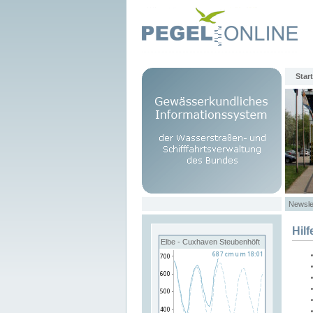
Start
Newsle
Hilf
Elbe - Cuxhaven Steubenhöft