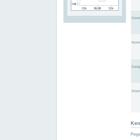
Gewä
Ausw
Gangl
Down
Ken
Pege