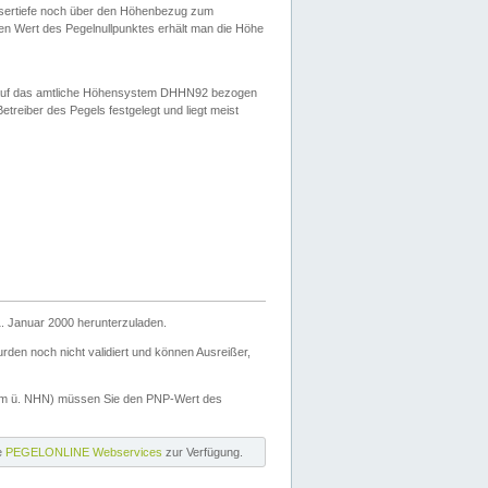
ssertiefe noch über den Höhenbezug zum
en Wert des Pegelnullpunktes erhält man die Höhe
d auf das amtliche Höhensystem DHHN92 bezogen
reiber des Pegels festgelegt und liegt meist
. Januar 2000 herunterzuladen.
den noch nicht validiert und können Ausreißer,
(m ü. NHN) müssen Sie den PNP-Wert des
ie
PEGELONLINE Webservices
zur Verfügung.