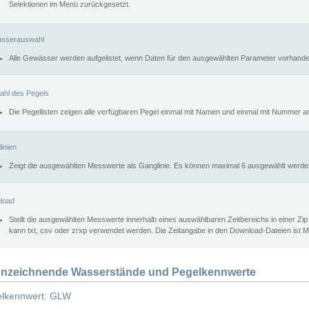
Selektionen im Menü zurückgesetzt.
sserauswahl
Alle Gewässer werden aufgelistet, wenn Daten für den ausgewählten Parameter vorhande
ahl des Pegels
Die Pegellisten zeigen alle verfügbaren Pegel einmal mit Namen und einmal mit Nummer a
inien
Zeigt die ausgewählten Messwerte als Ganglinie. Es können maximal 6 ausgewählt werde
load
Stellt die ausgewählten Messwerte innerhalb eines auswählbaren Zeitbereichs in einer Zi
kann txt, csv oder zrxp verwendet werden. Die Zeitangabe in den Download-Dateien ist 
nzeichnende Wasserstände und Pegelkennwerte
lkennwert: GLW