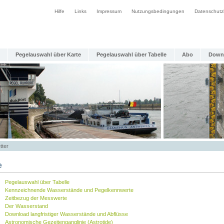
Hilfe
Links
Impressum
Nutzungsbedingungen
Datenschutz
Pegelauswahl über Karte
Pegelauswahl über Tabelle
Abo
Down
tter
e
Pegelauswahl über Tabelle
Kennzeichnende Wasserstände und Pegelkennwerte
Zeitbezug der Messwerte
Der Wasserstand
Download langfristiger Wasserstände und Abflüsse
Astronomische Gezeitenganglinie (Astrotide)