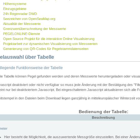
Höhensysteme
Einzugsgebiete
24h Regenradar DWD
Seezeichen von OpenSeaMap.org
Aktualität der Messwerte
Grenzwertüberschreitung der Messwerte
PEGELONLINE-Dienste
Open Source Projekt für die interaktive Online Visualisierung
Projektarbeit zur dynamischen Visualisierung von Messwerten
Generierung von QR-Codes für Pegelstammdatenseiten
elauswahl über Tabelle
legende Funktionsweise der Tabelle
die Tabelle können Pegel gefunden werden und deren Messwerte heruntergeladen oder visuali
vascript deaktiviert oder nicht verfügbar so muss jede Änderung mit der Bestätigung des "Filt
int nur bei deaktiviertem Javascript. Bei eingeschaltetem Javascript aktualisieren sich alle 
itstempel in den Dateien beim Download liegen ganzjährig in mitteleuropäischer Winterzeit vo
Bedienung der Tabelle:
Beschreibung
meter
Hier besteht die Möglichkeit, die auszuwertende Messgröße einzustellen. Bei einer Ände