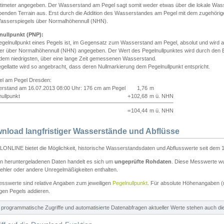
ntimeter angegeben. Der Wasserstand am Pegel sagt somit weder etwas über die lokale Wa
enden Terrain aus. Erst durch die Addition des Wasserstandes am Pegel mit dem zugehörig
asserspiegels über Normalhöhennull (NHN).
nullpunkt (PNP):
egelnullpunkt eines Pegels ist, im Gegensatz zum Wasserstand am Pegel, absolut und wir
ter über Normalhöhennull (NHN) angegeben. Der Wert des Pegelnullpunktes wird durch den Bet
 dem niedrigsten, über eine lange Zeit gemessenen Wasserstand.
gellatte wird so angebracht, dass deren Nullmarkierung dem Pegelnullpunkt entspricht.
iel am Pegel Dresden:
rstand am 16.07.2013 08:00 Uhr: 176 cm am Pegel
1,76
m
ullpunkt
+
102,68
m ü. NHN
=
104,44
m ü. NHN
nload langfristiger Wasserstände und Abflüsse
ONLINE bietet die Möglichkeit, historische Wasserstandsdaten und Abflusswerte seit dem 1
en heruntergeladenen Daten handelt es sich um
ungeprüfte Rohdaten
. Diese Messwerte wur
ehler oder andere Unregelmäßigkeiten enthalten.
esswerte sind relative Angaben zum jeweiligen
Pegelnullpunkt
. Für absolute Höhenangaben 
igen Pegels addieren.
ür programmatische Zugriffe und automatisierte Datenabfragen aktueller Werte stehen auch d