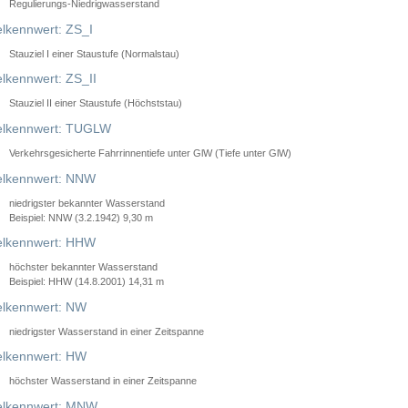
Regulierungs-Niedrigwasserstand
lkennwert: ZS_I
Stauziel I einer Staustufe (Normalstau)
lkennwert: ZS_II
Stauziel II einer Staustufe (Höchststau)
elkennwert: TUGLW
Verkehrsgesicherte Fahrrinnentiefe unter GlW (Tiefe unter GlW)
lkennwert: NNW
niedrigster bekannter Wasserstand
Beispiel: NNW (3.2.1942) 9,30 m
lkennwert: HHW
höchster bekannter Wasserstand
Beispiel: HHW (14.8.2001) 14,31 m
lkennwert: NW
niedrigster Wasserstand in einer Zeitspanne
lkennwert: HW
höchster Wasserstand in einer Zeitspanne
elkennwert: MNW