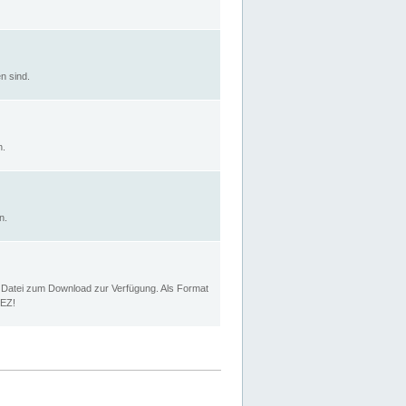
n sind.
n.
n.
p Datei zum Download zur Verfügung. Als Format
MEZ!