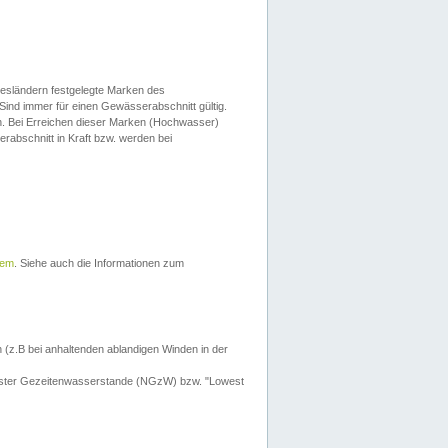
esländern festgelegte Marken des
Sind immer für einen Gewässerabschnitt gültig.
. Bei Erreichen dieser Marken (Hochwasser)
erabschnitt in Kraft bzw. werden bei
tem
. Siehe auch die Informationen zum
 (z.B bei anhaltenden ablandigen Winden in der
drigster Gezeitenwasserstande (NGzW) bzw. "Lowest