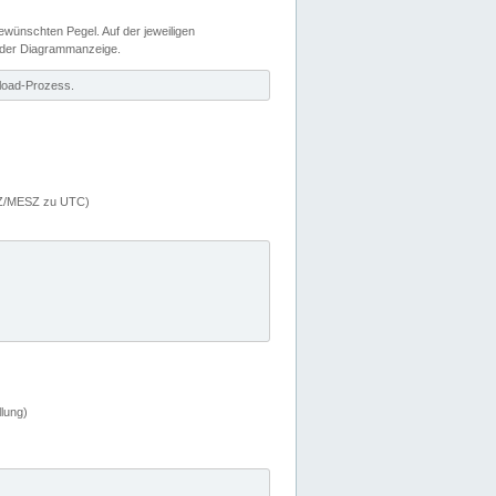
wünschten Pegel. Auf der jeweiligen
 der Diagrammanzeige.
load-Prozess.
MEZ/MESZ zu UTC)
lung)