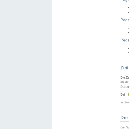
Pege
Peg
Zei
Die Ze
mit d
Darst
Beim
In de
Der
Der W