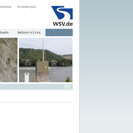
hinweise
Einstellungen
loads
Webservices