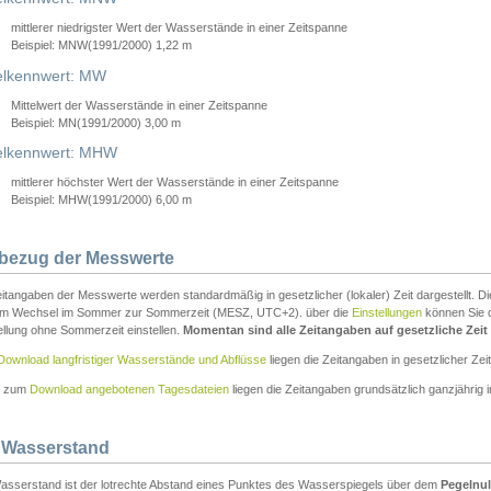
mittlerer niedrigster Wert der Wasserstände in einer Zeitspanne
Beispiel: MNW(1991/2000) 1,22 m
lkennwert: MW
Mittelwert der Wasserstände in einer Zeitspanne
Beispiel: MN(1991/2000) 3,00 m
elkennwert: MHW
mittlerer höchster Wert der Wasserstände in einer Zeitspanne
Beispiel: MHW(1991/2000) 6,00 m
tbezug der Messwerte
itangaben der Messwerte werden standardmäßig in gesetzlicher (lokaler) Zeit dargestellt. D
em Wechsel im Sommer zur Sommerzeit (MESZ, UTC+2). über die
Einstellungen
können Sie d
ellung ohne Sommerzeit einstellen.
Momentan sind alle Zeitangaben auf gesetzliche Zeit e
Download langfristiger Wasserstände und Abflüsse
liegen die Zeitangaben in gesetzlicher Zeit
n zum
Download angebotenen Tagesdateien
liegen die Zeitangaben grundsätzlich ganzjährig in
 Wasserstand
asserstand ist der lotrechte Abstand eines Punktes des Wasserspiegels über dem
Pegelnul