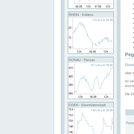
RHEIN - Koblenz
Peg
DONAU - Passau
Grund
über 
Ist Ja
ersche
Die Ze
ODER - Eisenhüttenstadt
Para