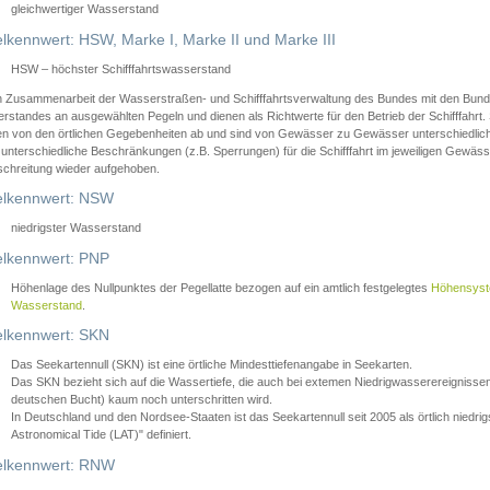
gleichwertiger Wasserstand
lkennwert: HSW, Marke I, Marke II und Marke III
HSW – höchster Schifffahrtswasserstand
in Zusammenarbeit der Wasserstraßen- und Schifffahrtsverwaltung des Bundes mit den Bund
standes an ausgewählten Pegeln und dienen als Richtwerte für den Betrieb der Schifffahrt. 
n von den örtlichen Gegebenheiten ab und sind von Gewässer zu Gewässer unterschiedlich
 unterschiedliche Beschränkungen (z.B. Sperrungen) für die Schifffahrt im jeweiligen Gewäss
schreitung wieder aufgehoben.
lkennwert: NSW
niedrigster Wasserstand
lkennwert: PNP
Höhenlage des Nullpunktes der Pegellatte bezogen auf ein amtlich festgelegtes
Höhensys
Wasserstand
.
lkennwert: SKN
Das Seekartennull (SKN) ist eine örtliche Mindesttiefenangabe in Seekarten.
Das SKN bezieht sich auf die Wassertiefe, die auch bei extemen Niedrigwasserereignissen
deutschen Bucht) kaum noch unterschritten wird.
In Deutschland und den Nordsee-Staaten ist das Seekartennull seit 2005 als örtlich nie
Astronomical Tide (LAT)" definiert.
lkennwert: RNW