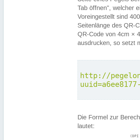
Tab öffnen", welcher 
Voreingestellt sind 4
Seitenlänge des QR-C
QR-Code von 4cm × 4c
ausdrucken, so setzt 
http://pegelo
uuid=a6ee8177
Die Formel zur Berech
lautet:
			(DPI × Druckkantenlänge in cm) ÷ 2,54 = Kantenlänge in Pixel
