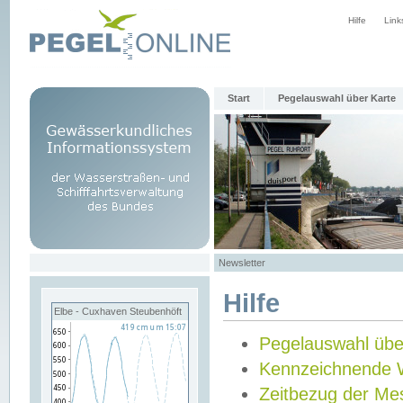
Hilfe
Link
Start
Pegelauswahl über Karte
Newsletter
Hilfe
Elbe - Cuxhaven Steubenhöft
Pegelauswahl übe
Kennzeichnende 
Zeitbezug der Me