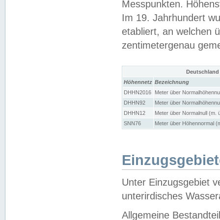
Messpunkten. Höhensy
Im 19. Jahrhundert wu
etabliert, an welchen 
zentimetergenau gem
Deutschland
Höhennetz
Bezeichnung
DHHN2016
Meter über Normalhöhennul
DHHN92
Meter über Normalhöhennul
DHHN12
Meter über Normalnull (m. 
SNN76
Meter über Höhennormal (m
Einzugsgebiet
Unter Einzugsgebiet v
unterirdisches Wasser
Allgemeine Bestandtei