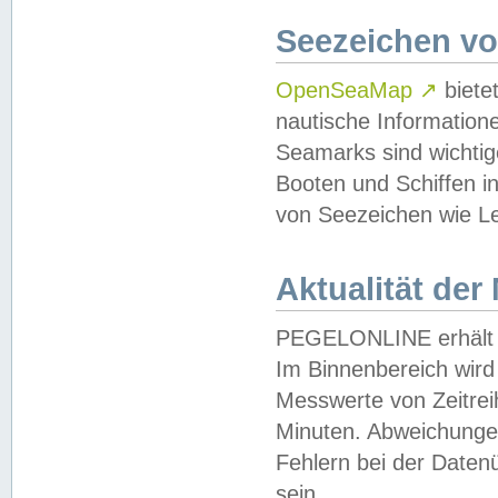
Seezeichen v
OpenSeaMap
↗
biete
nautische Information
Seamarks sind wichtig
Booten und Schiffen i
von Seezeichen wie Le
Aktualität der
PEGELONLINE erhält u
Im Binnenbereich wird 
Messwerte von Zeitreih
Minuten. Abweichungen
Fehlern bei der Daten
sein.