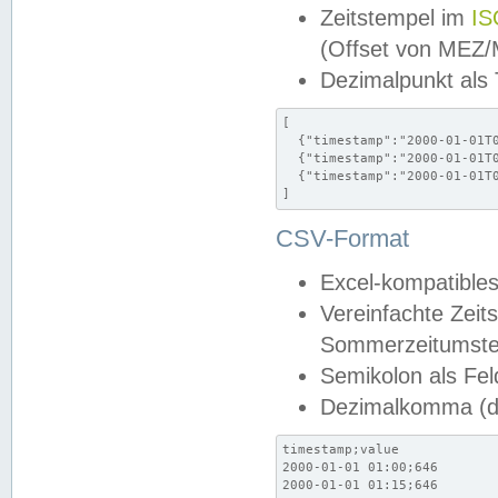
Zeitstempel im
IS
(Offset von MEZ
Dezimalpunkt als
[

  {"timestamp":"2000-01-01T0
  {"timestamp":"2000-01-01T0
  {"timestamp":"2000-01-01T0
]
CSV-Format
Excel-kompatibles
Vereinfachte Zeit
Sommerzeitumstel
Semikolon als Fel
Dezimalkomma (de
timestamp;value

2000-01-01 01:00;646

2000-01-01 01:15;646
