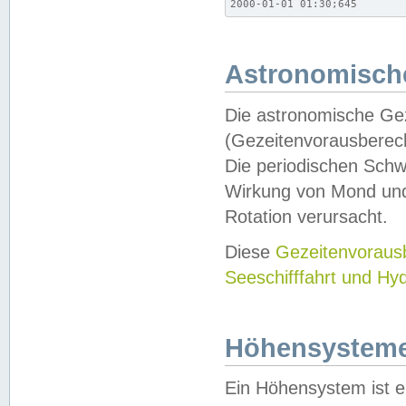
2000-01-01 01:30;645
Astronomische
Die astronomische Gez
(Gezeitenvorausberec
Die periodischen Schw
Wirkung von Mond und
Rotation verursacht.
Diese
Gezeitenvorau
Seeschifffahrt und Hy
Höhensystem
Ein Höhensystem ist e