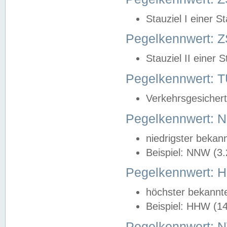
Stauziel I einer S
Pegelkennwert: Z
Stauziel II einer 
Pegelkennwert:
Verkehrsgesichert
Pegelkennwert:
niedrigster bekan
Beispiel: NNW (3
Pegelkennwert:
höchster bekannt
Beispiel: HHW (1
Pegelkennwert: 