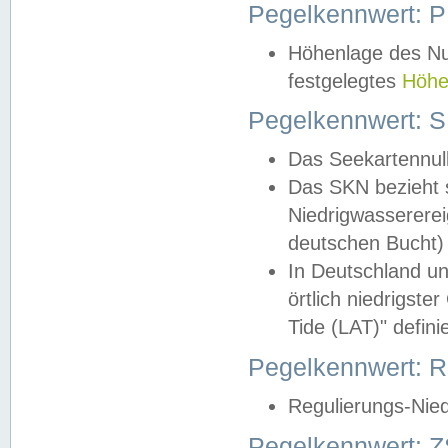
Pegelkennwert: 
Höhenlage des Nul
festgelegtes
Höhe
Pegelkennwert: 
Das Seekartennull
Das SKN bezieht s
Niedrigwassererei
deutschen Bucht) 
In Deutschland un
örtlich niedrigst
Tide (LAT)" definie
Pegelkennwert:
Regulierungs-Nie
Pegelkennwert: Z