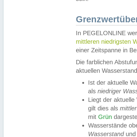
Grenzwertüber
In PEGELONLINE werde
mittleren niedrigsten
einer Zeitspanne in Be
Die farblichen Abstuf
aktuellen Wasserstand
Ist der aktuelle 
als
niedriger Was
Liegt der aktue
gilt dies als
mittle
mit
Grün
dargestel
Wasserstände obe
Wasserstand
und