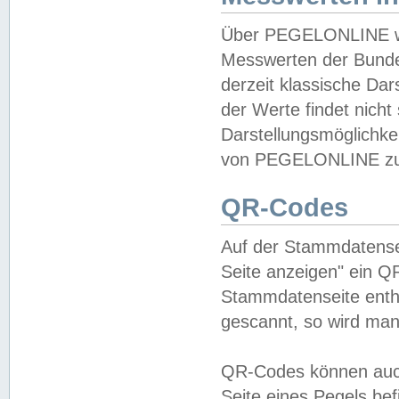
Über PEGELONLINE wer
Messwerten der Bundes
derzeit klassische Da
der Werte findet nicht 
Darstellungsmöglichkei
von PEGELONLINE zu 
QR-Codes
Auf der Stammdatensei
Seite anzeigen" ein Q
Stammdatenseite enthä
gescannt, so wird man
QR-Codes können auc
Seite eines Pegels be