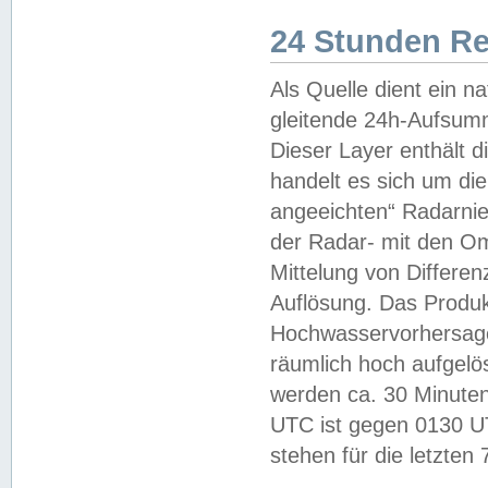
24 Stunden R
Als Quelle dient ein n
gleitende 24h-Aufsum
Dieser Layer enthält
handelt es sich um di
angeeichten“ Radarnie
der Radar- mit den O
Mittelung von Differe
Auflösung. Das Produk
Hochwasservorhersagez
räumlich hoch aufgelö
werden ca. 30 Minuten
UTC ist gegen 0130 UTC
stehen für die letzten