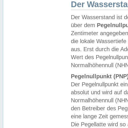
Der Wasserst
Der Wasserstand ist d
über dem
Pegelnullp
Zentimeter angegeben
die lokale Wassertie
aus. Erst durch die A
Wert des Pegelnullpun
Normalhöhennull (NHN
Pegelnullpunkt (PNP)
Der Pegelnullpunkt ei
absolut und wird auf
Normalhöhennull (NHN
den Betreiber des Pege
eine lange Zeit geme
Die Pegellatte wird s