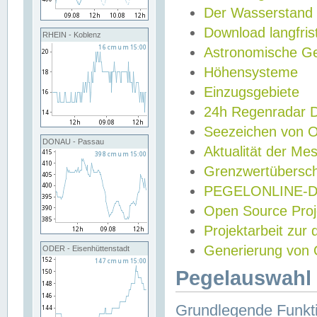
Der Wasserstand
Download langfris
RHEIN - Koblenz
Astronomische Gez
Höhensysteme
Einzugsgebiete
24h Regenradar
Seezeichen von 
DONAU - Passau
Aktualität der Me
Grenzwertübersch
PEGELONLINE-Di
Open Source Projek
Projektarbeit zur
Generierung von 
ODER - Eisenhüttenstadt
Pegelauswahl 
Grundlegende Funkti