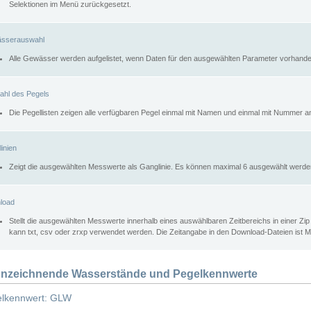
Selektionen im Menü zurückgesetzt.
sserauswahl
Alle Gewässer werden aufgelistet, wenn Daten für den ausgewählten Parameter vorhande
ahl des Pegels
Die Pegellisten zeigen alle verfügbaren Pegel einmal mit Namen und einmal mit Nummer a
inien
Zeigt die ausgewählten Messwerte als Ganglinie. Es können maximal 6 ausgewählt werde
load
Stellt die ausgewählten Messwerte innerhalb eines auswählbaren Zeitbereichs in einer Zi
kann txt, csv oder zrxp verwendet werden. Die Zeitangabe in den Download-Dateien ist 
nzeichnende Wasserstände und Pegelkennwerte
lkennwert: GLW