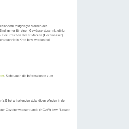
esländern festgelegte Marken des
Sind immer für einen Gewässerabschnitt gültig.
. Bei Erreichen dieser Marken (Hochwasser)
erabschnitt in Kraft bzw. werden bei
tem
. Siehe auch die Informationen zum
 (z.B bei anhaltenden ablandigen Winden in der
drigster Gezeitenwasserstande (NGzW) bzw. "Lowest