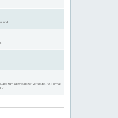
n sind.
n.
n.
p Datei zum Download zur Verfügung. Als Format
MEZ!