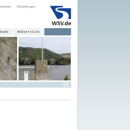
hinweise
Einstellungen
loads
Webservices