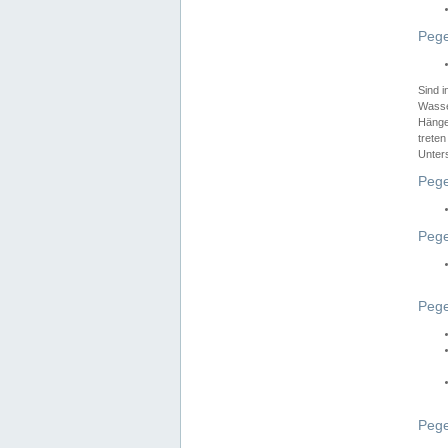
Pege
Sind 
Wasser
Hänge
treten
Unter
Pege
Pege
Pege
Pege