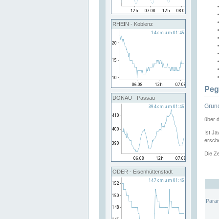
RHEIN - Koblenz
Peg
DONAU - Passau
Grund
über 
Ist Ja
ersche
Die Ze
ODER - Eisenhüttenstadt
Para