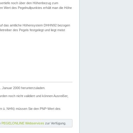
ssertiefe noch über den Höhenbezug zum
en Wert des Pegelnullpunktes erhält man die Höhe
d auf das amtliche Höhensystem DHHN92 bezogen
reiber des Pegels festgelegt und liegt meist
. Januar 2000 herunterzuladen.
den noch nicht validiert und können Ausreißer,
(m ü. NHN) müssen Sie den PNP-Wert des
ie
PEGELONLINE Webservices
zur Verfügung.