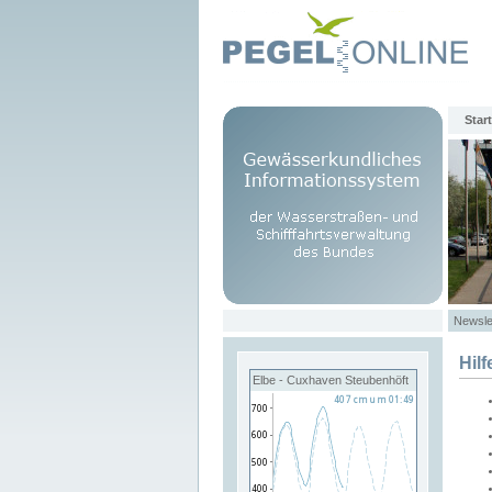
Start
Newsle
Hilf
Elbe - Cuxhaven Steubenhöft