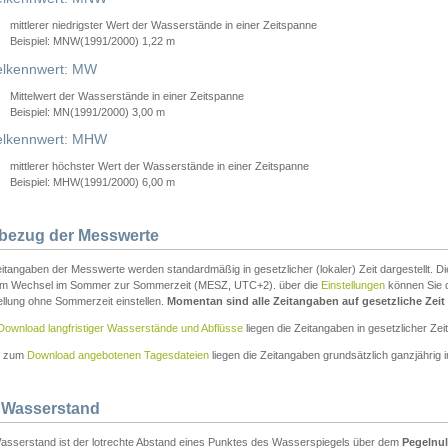
mittlerer niedrigster Wert der Wasserstände in einer Zeitspanne
Beispiel: MNW(1991/2000) 1,22 m
lkennwert: MW
Mittelwert der Wasserstände in einer Zeitspanne
Beispiel: MN(1991/2000) 3,00 m
elkennwert: MHW
mittlerer höchster Wert der Wasserstände in einer Zeitspanne
Beispiel: MHW(1991/2000) 6,00 m
tbezug der Messwerte
itangaben der Messwerte werden standardmäßig in gesetzlicher (lokaler) Zeit dargestellt. D
em Wechsel im Sommer zur Sommerzeit (MESZ, UTC+2). über die
Einstellungen
können Sie d
ellung ohne Sommerzeit einstellen.
Momentan sind alle Zeitangaben auf gesetzliche Zeit e
Download langfristiger Wasserstände und Abflüsse
liegen die Zeitangaben in gesetzlicher Zeit
n zum
Download angebotenen Tagesdateien
liegen die Zeitangaben grundsätzlich ganzjährig in
 Wasserstand
asserstand ist der lotrechte Abstand eines Punktes des Wasserspiegels über dem
Pegelnul