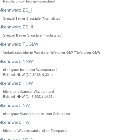
Regulierungs-Niedrigwasserstand
lkennwert: ZS_I
Stauziel I einer Staustufe (Normalstau)
lkennwert: ZS_II
Stauziel II einer Staustufe (Höchststau)
elkennwert: TUGLW
Verkehrsgesicherte Fahrrinnentiefe unter GlW (Tiefe unter GlW)
lkennwert: NNW
niedrigster bekannter Wasserstand
Beispiel: NNW (3.2.1942) 9,30 m
lkennwert: HHW
höchster bekannter Wasserstand
Beispiel: HHW (14.8.2001) 14,31 m
lkennwert: NW
niedrigster Wasserstand in einer Zeitspanne
lkennwert: HW
höchster Wasserstand in einer Zeitspanne
elkennwert: MNW