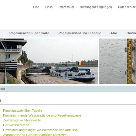
Hilfe
Links
Impressum
Nutzungsbedingungen
Datenschutz
Pegelauswahl über Karte
Pegelauswahl über Tabelle
Abo
Down
tter
e
Pegelauswahl über Tabelle
Kennzeichnende Wasserstände und Pegelkennwerte
Zeitbezug der Messwerte
Der Wasserstand
Download langfristiger Wasserstände und Abflüsse
Astronomische Gezeitenganglinie (Astrotide)