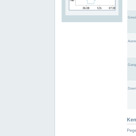
Gewä
Ausw
Gangl
Down
Ken
Pege