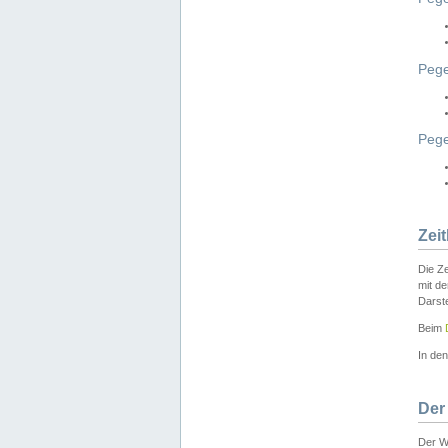
Pege
Peg
Zei
Die Ze
mit d
Darst
Beim
In de
Der
Der W