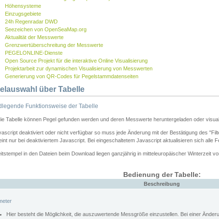
Höhensysteme
Einzugsgebiete
24h Regenradar DWD
Seezeichen von OpenSeaMap.org
Aktualität der Messwerte
Grenzwertüberschreitung der Messwerte
PEGELONLINE-Dienste
Open Source Projekt für die interaktive Online Visualisierung
Projektarbeit zur dynamischen Visualisierung von Messwerten
Generierung von QR-Codes für Pegelstammdatenseiten
elauswahl über Tabelle
legende Funktionsweise der Tabelle
die Tabelle können Pegel gefunden werden und deren Messwerte heruntergeladen oder visuali
vascript deaktiviert oder nicht verfügbar so muss jede Änderung mit der Bestätigung des "Filt
int nur bei deaktiviertem Javascript. Bei eingeschaltetem Javascript aktualisieren sich alle 
itstempel in den Dateien beim Download liegen ganzjährig in mitteleuropäischer Winterzeit vo
Bedienung der Tabelle:
Beschreibung
meter
Hier besteht die Möglichkeit, die auszuwertende Messgröße einzustellen. Bei einer Ände