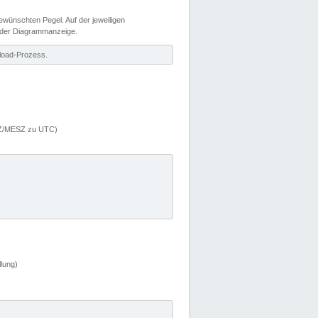
wünschten Pegel. Auf der jeweiligen
 der Diagrammanzeige.
load-Prozess.
MEZ/MESZ zu UTC)
lung)