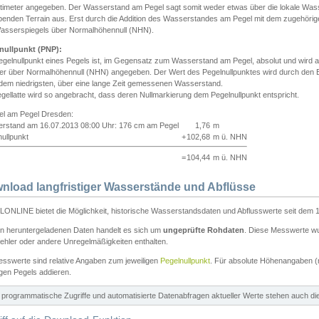
ntimeter angegeben. Der Wasserstand am Pegel sagt somit weder etwas über die lokale Wa
enden Terrain aus. Erst durch die Addition des Wasserstandes am Pegel mit dem zugehörig
asserspiegels über Normalhöhennull (NHN).
nullpunkt (PNP):
egelnullpunkt eines Pegels ist, im Gegensatz zum Wasserstand am Pegel, absolut und wir
ter über Normalhöhennull (NHN) angegeben. Der Wert des Pegelnullpunktes wird durch den Bet
 dem niedrigsten, über eine lange Zeit gemessenen Wasserstand.
gellatte wird so angebracht, dass deren Nullmarkierung dem Pegelnullpunkt entspricht.
iel am Pegel Dresden:
rstand am 16.07.2013 08:00 Uhr: 176 cm am Pegel
1,76
m
ullpunkt
+
102,68
m ü. NHN
=
104,44
m ü. NHN
nload langfristiger Wasserstände und Abflüsse
ONLINE bietet die Möglichkeit, historische Wasserstandsdaten und Abflusswerte seit dem 1
en heruntergeladenen Daten handelt es sich um
ungeprüfte Rohdaten
. Diese Messwerte wur
ehler oder andere Unregelmäßigkeiten enthalten.
esswerte sind relative Angaben zum jeweiligen
Pegelnullpunkt
. Für absolute Höhenangaben 
igen Pegels addieren.
ür programmatische Zugriffe und automatisierte Datenabfragen aktueller Werte stehen auch d