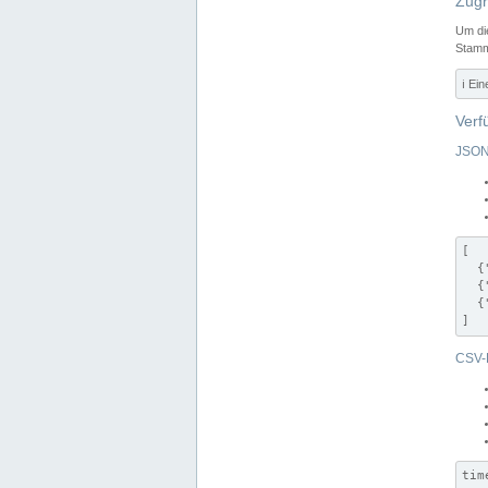
Zugr
Um di
Stamm
ℹ️ Ei
Verf
JSON
[

  {
  {
  {
]
CSV-
tim