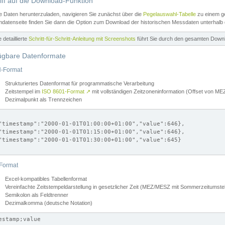
iff auf die Download-Funktion
e Daten herunterzuladen, navigieren Sie zunächst über die
Pegelauswahl-Tabelle
zu einem ge
datenseite finden Sie dann die Option zum Download der historischen Messdaten unterhalb
ne detaillierte
Schritt-für-Schritt-Anleitung mit Screenshots
führt Sie durch den gesamten Down
ügbare Datenformate
-Format
Strukturiertes Datenformat für programmatische Verarbeitung
Zeitstempel im
ISO 8601-Format
↗
mit vollständigen Zeitzoneninformation (Offset von 
Dezimalpunkt als Trennzeichen
"timestamp":"2000-01-01T01:00:00+01:00","value":646},

"timestamp":"2000-01-01T01:15:00+01:00","value":646},

"timestamp":"2000-01-01T01:30:00+01:00","value":645}

Format
Excel-kompatibles Tabellenformat
Vereinfachte Zeitstempeldarstellung in gesetzlicher Zeit (MEZ/MESZ mit Sommerzeitumstel
Semikolon als Feldtrenner
Dezimalkomma (deutsche Notation)
estamp;value
