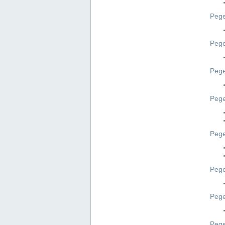
Pege
Pege
Peg
Pege
Pege
Pege
Pege
Peg