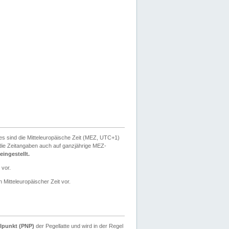
ies sind die Mitteleuropäische Zeit (MEZ, UTC+1)
ie Zeitangaben auch auf ganzjährige MEZ-
ingestellt.
 vor.
 Mitteleuropäischer Zeit vor.
lpunkt (PNP)
der Pegellatte und wird in der Regel