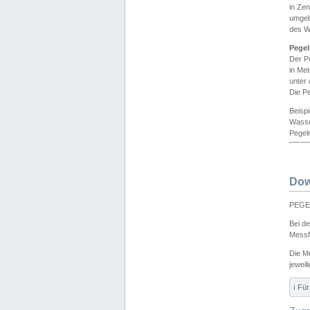
in Ze
umgeb
des W
Pegel
Der P
in Me
unter
Die Pe
Beisp
Wasse
Pegeln
Dow
PEGEL
Bei d
Messf
Die M
jeweil
ℹ️ F