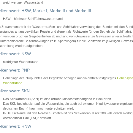
gleichwertiger Wasserstand
lkennwert: HSW, Marke I, Marke II und Marke III
HSW – höchster Schifffahrtswasserstand
in Zusammenarbeit der Wasserstraßen- und Schifffahrtsverwaltung des Bundes mit den Bund
standes an ausgewählten Pegeln und dienen als Richtwerte für den Betrieb der Schifffahrt. 
n von den örtlichen Gegebenheiten ab und sind von Gewässer zu Gewässer unterschiedlich
 unterschiedliche Beschränkungen (z.B. Sperrungen) für die Schifffahrt im jeweiligen Gewäss
schreitung wieder aufgehoben.
lkennwert: NSW
niedrigster Wasserstand
lkennwert: PNP
Höhenlage des Nullpunktes der Pegellatte bezogen auf ein amtlich festgelegtes
Höhensys
Wasserstand
.
lkennwert: SKN
Das Seekartennull (SKN) ist eine örtliche Mindesttiefenangabe in Seekarten.
Das SKN bezieht sich auf die Wassertiefe, die auch bei extemen Niedrigwasserereignissen
deutschen Bucht) kaum noch unterschritten wird.
In Deutschland und den Nordsee-Staaten ist das Seekartennull seit 2005 als örtlich nie
Astronomical Tide (LAT)" definiert.
lkennwert: RNW