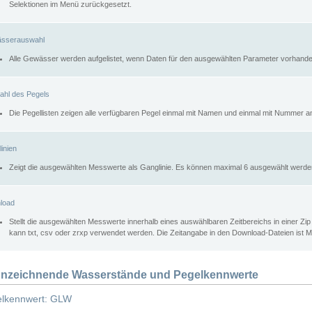
Selektionen im Menü zurückgesetzt.
sserauswahl
Alle Gewässer werden aufgelistet, wenn Daten für den ausgewählten Parameter vorhande
ahl des Pegels
Die Pegellisten zeigen alle verfügbaren Pegel einmal mit Namen und einmal mit Nummer a
inien
Zeigt die ausgewählten Messwerte als Ganglinie. Es können maximal 6 ausgewählt werde
load
Stellt die ausgewählten Messwerte innerhalb eines auswählbaren Zeitbereichs in einer Zi
kann txt, csv oder zrxp verwendet werden. Die Zeitangabe in den Download-Dateien ist 
nzeichnende Wasserstände und Pegelkennwerte
lkennwert: GLW