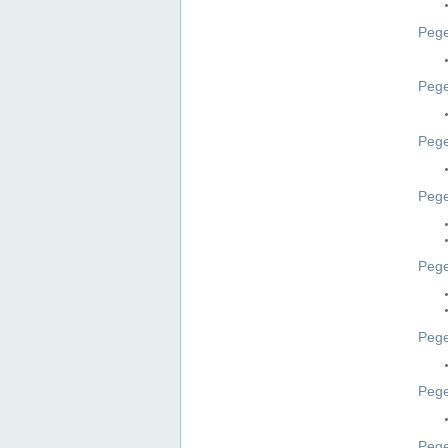
Pege
Pege
Peg
Pege
Pege
Pege
Pege
Peg