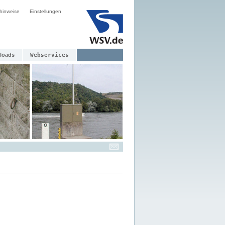
hinweise
Einstellungen
loads
Webservices