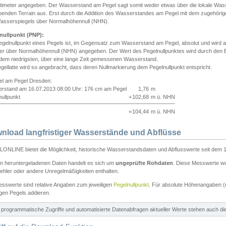
ntimeter angegeben. Der Wasserstand am Pegel sagt somit weder etwas über die lokale Wa
enden Terrain aus. Erst durch die Addition des Wasserstandes am Pegel mit dem zugehörig
asserspiegels über Normalhöhennull (NHN).
nullpunkt (PNP):
egelnullpunkt eines Pegels ist, im Gegensatz zum Wasserstand am Pegel, absolut und wir
ter über Normalhöhennull (NHN) angegeben. Der Wert des Pegelnullpunktes wird durch den Bet
 dem niedrigsten, über eine lange Zeit gemessenen Wasserstand.
gellatte wird so angebracht, dass deren Nullmarkierung dem Pegelnullpunkt entspricht.
iel am Pegel Dresden:
rstand am 16.07.2013 08:00 Uhr: 176 cm am Pegel
1,76
m
ullpunkt
+
102,68
m ü. NHN
=
104,44
m ü. NHN
nload langfristiger Wasserstände und Abflüsse
ONLINE bietet die Möglichkeit, historische Wasserstandsdaten und Abflusswerte seit dem 1
en heruntergeladenen Daten handelt es sich um
ungeprüfte Rohdaten
. Diese Messwerte wur
ehler oder andere Unregelmäßigkeiten enthalten.
esswerte sind relative Angaben zum jeweiligen
Pegelnullpunkt
. Für absolute Höhenangaben 
igen Pegels addieren.
ür programmatische Zugriffe und automatisierte Datenabfragen aktueller Werte stehen auch d