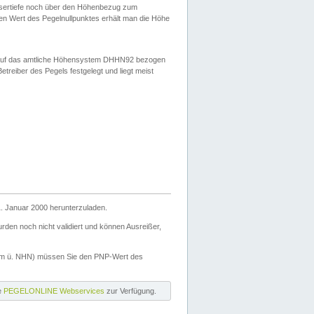
ssertiefe noch über den Höhenbezug zum
en Wert des Pegelnullpunktes erhält man die Höhe
d auf das amtliche Höhensystem DHHN92 bezogen
reiber des Pegels festgelegt und liegt meist
. Januar 2000 herunterzuladen.
den noch nicht validiert und können Ausreißer,
(m ü. NHN) müssen Sie den PNP-Wert des
ie
PEGELONLINE Webservices
zur Verfügung.