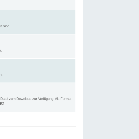
n sind.
n.
n.
p Datei zum Download zur Verfügung. Als Format
MEZ!