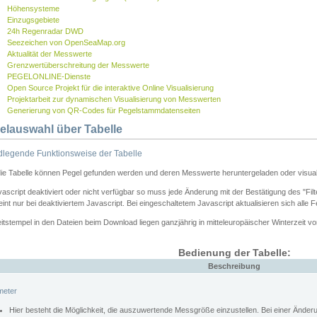
Höhensysteme
Einzugsgebiete
24h Regenradar DWD
Seezeichen von OpenSeaMap.org
Aktualität der Messwerte
Grenzwertüberschreitung der Messwerte
PEGELONLINE-Dienste
Open Source Projekt für die interaktive Online Visualisierung
Projektarbeit zur dynamischen Visualisierung von Messwerten
Generierung von QR-Codes für Pegelstammdatenseiten
elauswahl über Tabelle
legende Funktionsweise der Tabelle
die Tabelle können Pegel gefunden werden und deren Messwerte heruntergeladen oder visuali
vascript deaktiviert oder nicht verfügbar so muss jede Änderung mit der Bestätigung des "Filt
int nur bei deaktiviertem Javascript. Bei eingeschaltetem Javascript aktualisieren sich alle 
itstempel in den Dateien beim Download liegen ganzjährig in mitteleuropäischer Winterzeit vo
Bedienung der Tabelle:
Beschreibung
meter
Hier besteht die Möglichkeit, die auszuwertende Messgröße einzustellen. Bei einer Ände