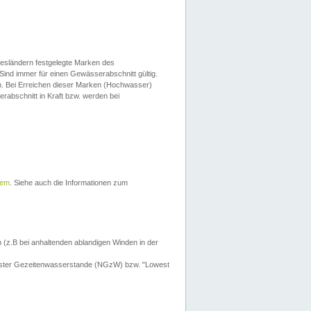
esländern festgelegte Marken des
Sind immer für einen Gewässerabschnitt gültig.
. Bei Erreichen dieser Marken (Hochwasser)
erabschnitt in Kraft bzw. werden bei
tem
. Siehe auch die Informationen zum
 (z.B bei anhaltenden ablandigen Winden in der
drigster Gezeitenwasserstande (NGzW) bzw. "Lowest