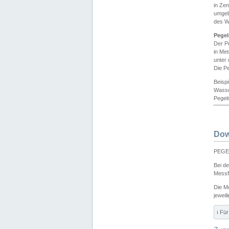
in Ze
umgeb
des W
Pegel
Der P
in Me
unter
Die Pe
Beisp
Wasse
Pegeln
Dow
PEGEL
Bei d
Messf
Die M
jeweil
ℹ️ F