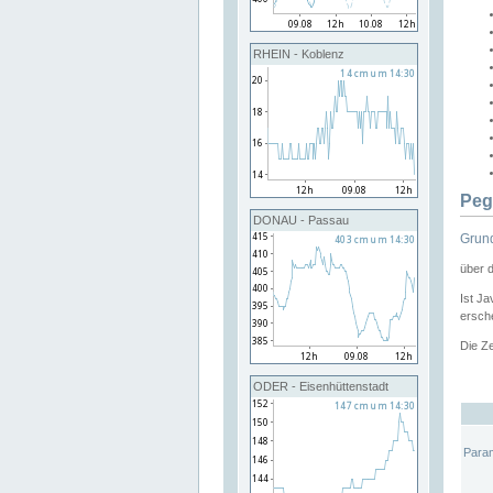
RHEIN - Koblenz
Peg
DONAU - Passau
Grund
über 
Ist Ja
ersche
Die Ze
ODER - Eisenhüttenstadt
Para