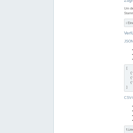
Zugr
Um di
Stamm
ℹ️ Ei
Verf
JSON
[

  {
  {
  {
]
CSV-
tim