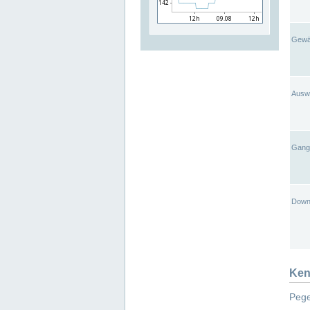
Gewä
Ausw
Gangl
Down
Ken
Pege