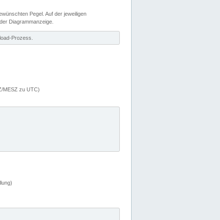
wünschten Pegel. Auf der jeweiligen
 der Diagrammanzeige.
load-Prozess.
MEZ/MESZ zu UTC)
lung)