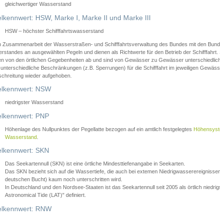
gleichwertiger Wasserstand
lkennwert: HSW, Marke I, Marke II und Marke III
HSW – höchster Schifffahrtswasserstand
in Zusammenarbeit der Wasserstraßen- und Schifffahrtsverwaltung des Bundes mit den Bund
standes an ausgewählten Pegeln und dienen als Richtwerte für den Betrieb der Schifffahrt. 
n von den örtlichen Gegebenheiten ab und sind von Gewässer zu Gewässer unterschiedlich
 unterschiedliche Beschränkungen (z.B. Sperrungen) für die Schifffahrt im jeweiligen Gewäss
schreitung wieder aufgehoben.
lkennwert: NSW
niedrigster Wasserstand
lkennwert: PNP
Höhenlage des Nullpunktes der Pegellatte bezogen auf ein amtlich festgelegtes
Höhensys
Wasserstand
.
lkennwert: SKN
Das Seekartennull (SKN) ist eine örtliche Mindesttiefenangabe in Seekarten.
Das SKN bezieht sich auf die Wassertiefe, die auch bei extemen Niedrigwasserereignissen
deutschen Bucht) kaum noch unterschritten wird.
In Deutschland und den Nordsee-Staaten ist das Seekartennull seit 2005 als örtlich nie
Astronomical Tide (LAT)" definiert.
lkennwert: RNW