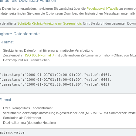
iff auf die Download-Funktion
e Daten herunterzuladen, navigieren Sie zunächst über die
Pegelauswahl-Tabelle
zu einem ge
datenseite finden Sie dann die Option zum Download der historischen Messdaten unterhalb
ne detaillierte
Schritt-für-Schritt-Anleitung mit Screenshots
führt Sie durch den gesamten Down
ügbare Datenformate
-Format
Strukturiertes Datenformat für programmatische Verarbeitung
Zeitstempel im
ISO 8601-Format
↗
mit vollständigen Zeitzoneninformation (Offset von 
Dezimalpunkt als Trennzeichen
"timestamp":"2000-01-01T01:00:00+01:00","value":646},

"timestamp":"2000-01-01T01:15:00+01:00","value":646},

"timestamp":"2000-01-01T01:30:00+01:00","value":645}

Format
Excel-kompatibles Tabellenformat
Vereinfachte Zeitstempeldarstellung in gesetzlicher Zeit (MEZ/MESZ mit Sommerzeitumstel
Semikolon als Feldtrenner
Dezimalkomma (deutsche Notation)
estamp;value
