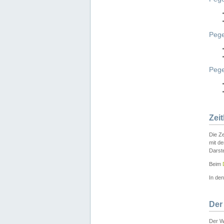
Pege
Peg
Zei
Die Ze
mit d
Darst
Beim
In de
Der
Der W