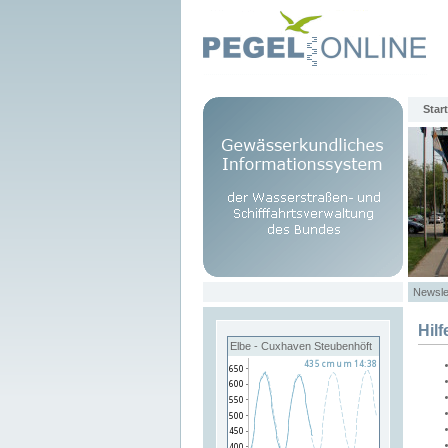
Start
Newsle
Hilf
Elbe - Cuxhaven Steubenhöft