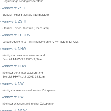
Regulierungs-Niedrigwasserstand
lkennwert: ZS_I
Stauziel I einer Staustufe (Normalstau)
lkennwert: ZS_II
Stauziel II einer Staustufe (Höchststau)
elkennwert: TUGLW
Verkehrsgesicherte Fahrrinnentiefe unter GlW (Tiefe unter GlW)
lkennwert: NNW
niedrigster bekannter Wasserstand
Beispiel: NNW (3.2.1942) 9,30 m
lkennwert: HHW
höchster bekannter Wasserstand
Beispiel: HHW (14.8.2001) 14,31 m
lkennwert: NW
niedrigster Wasserstand in einer Zeitspanne
lkennwert: HW
höchster Wasserstand in einer Zeitspanne
elkennwert: MNW