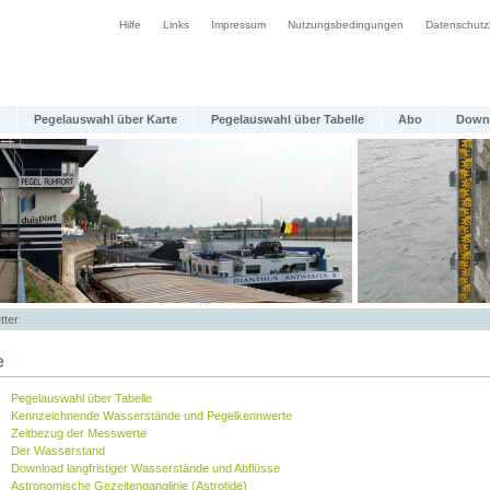
Hilfe
Links
Impressum
Nutzungsbedingungen
Datenschutz
Pegelauswahl über Karte
Pegelauswahl über Tabelle
Abo
Down
tter
e
Pegelauswahl über Tabelle
Kennzeichnende Wasserstände und Pegelkennwerte
Zeitbezug der Messwerte
Der Wasserstand
Download langfristiger Wasserstände und Abflüsse
Astronomische Gezeitenganglinie (Astrotide)