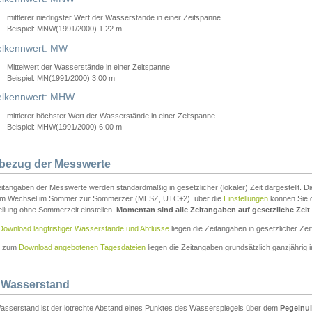
mittlerer niedrigster Wert der Wasserstände in einer Zeitspanne
Beispiel: MNW(1991/2000) 1,22 m
lkennwert: MW
Mittelwert der Wasserstände in einer Zeitspanne
Beispiel: MN(1991/2000) 3,00 m
elkennwert: MHW
mittlerer höchster Wert der Wasserstände in einer Zeitspanne
Beispiel: MHW(1991/2000) 6,00 m
tbezug der Messwerte
itangaben der Messwerte werden standardmäßig in gesetzlicher (lokaler) Zeit dargestellt. D
em Wechsel im Sommer zur Sommerzeit (MESZ, UTC+2). über die
Einstellungen
können Sie d
ellung ohne Sommerzeit einstellen.
Momentan sind alle Zeitangaben auf gesetzliche Zeit e
Download langfristiger Wasserstände und Abflüsse
liegen die Zeitangaben in gesetzlicher Zeit
n zum
Download angebotenen Tagesdateien
liegen die Zeitangaben grundsätzlich ganzjährig in
 Wasserstand
asserstand ist der lotrechte Abstand eines Punktes des Wasserspiegels über dem
Pegelnul