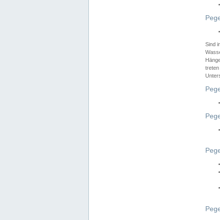
Pege
Sind 
Wasser
Hänge
treten
Unter
Pege
Pege
Pege
Pege