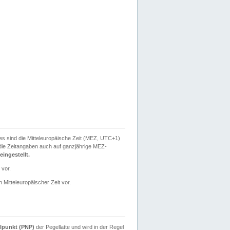
ies sind die Mitteleuropäische Zeit (MEZ, UTC+1)
ie Zeitangaben auch auf ganzjährige MEZ-
ingestellt.
 vor.
 Mitteleuropäischer Zeit vor.
lpunkt (PNP)
der Pegellatte und wird in der Regel