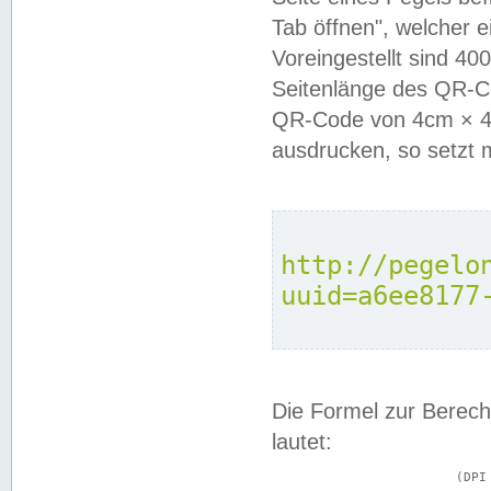
Tab öffnen", welcher 
Voreingestellt sind 4
Seitenlänge des QR-C
QR-Code von 4cm × 4c
ausdrucken, so setzt 
http://pegelo
uuid=a6ee8177
Die Formel zur Berech
lautet:
			(DPI × Druckkantenlänge in cm) ÷ 2,54 = Kantenlänge in Pixel
