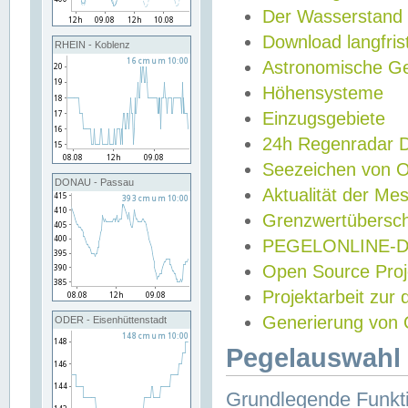
Der Wasserstand
Download langfris
RHEIN - Koblenz
Astronomische Gez
Höhensysteme
Einzugsgebiete
24h Regenradar
Seezeichen von 
DONAU - Passau
Aktualität der Me
Grenzwertübersch
PEGELONLINE-Di
Open Source Projek
Projektarbeit zur
Generierung von 
ODER - Eisenhüttenstadt
Pegelauswahl 
Grundlegende Funkti