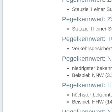
Stauziel I einer S
Pegelkennwert: Z
Stauziel II einer 
Pegelkennwert:
Verkehrsgesichert
Pegelkennwert:
niedrigster bekan
Beispiel: NNW (3
Pegelkennwert:
höchster bekannt
Beispiel: HHW (1
Pegelkennwert: 