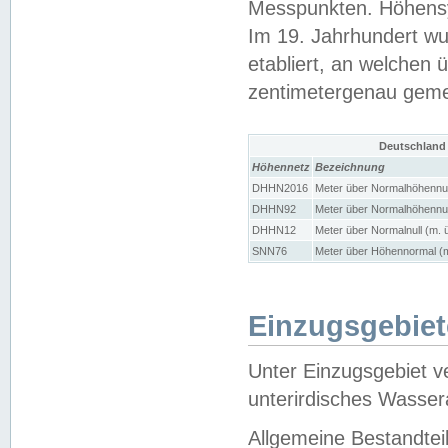
Messpunkten. Höhensy
Im 19. Jahrhundert wu
etabliert, an welchen 
zentimetergenau gem
Deutschland
Höhennetz
Bezeichnung
DHHN2016
Meter über Normalhöhennul
DHHN92
Meter über Normalhöhennul
DHHN12
Meter über Normalnull (m. 
SNN76
Meter über Höhennormal (m
Einzugsgebiet
Unter Einzugsgebiet v
unterirdisches Wasser
Allgemeine Bestandtei