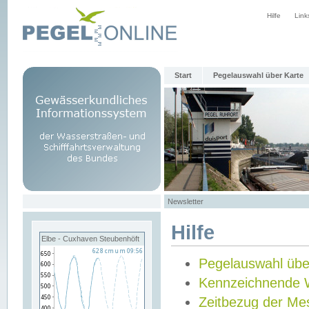
Hilfe
Link
Start
Pegelauswahl über Karte
Newsletter
Hilfe
Elbe - Cuxhaven Steubenhöft
Pegelauswahl übe
Kennzeichnende 
Zeitbezug der Me