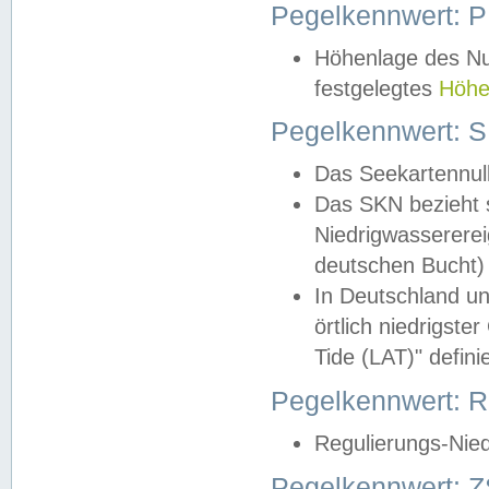
Pegelkennwert: 
Höhenlage des Nul
festgelegtes
Höhe
Pegelkennwert: 
Das Seekartennull
Das SKN bezieht s
Niedrigwassererei
deutschen Bucht) 
In Deutschland un
örtlich niedrigst
Tide (LAT)" definie
Pegelkennwert:
Regulierungs-Nie
Pegelkennwert: Z