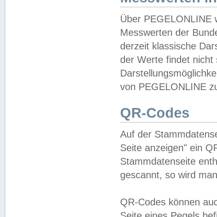
Über PEGELONLINE wer
Messwerten der Bundes
derzeit klassische Da
der Werte findet nicht 
Darstellungsmöglichkei
von PEGELONLINE zu 
QR-Codes
Auf der Stammdatensei
Seite anzeigen" ein Q
Stammdatenseite enthä
gescannt, so wird man
QR-Codes können auc
Seite eines Pegels be