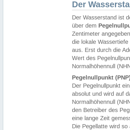
Der Wasserst
Der Wasserstand ist d
über dem
Pegelnullp
Zentimeter angegeben
die lokale Wassertie
aus. Erst durch die A
Wert des Pegelnullpun
Normalhöhennull (NHN
Pegelnullpunkt (PNP)
Der Pegelnullpunkt ei
absolut und wird auf
Normalhöhennull (NHN
den Betreiber des Pege
eine lange Zeit geme
Die Pegellatte wird s