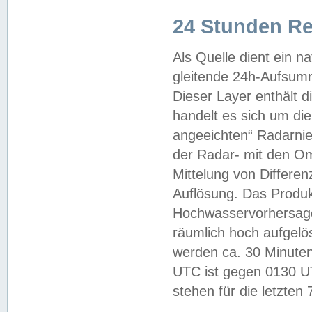
24 Stunden R
Als Quelle dient ein n
gleitende 24h-Aufsum
Dieser Layer enthält
handelt es sich um di
angeeichten“ Radarnie
der Radar- mit den O
Mittelung von Differe
Auflösung. Das Produk
Hochwasservorhersagez
räumlich hoch aufgelö
werden ca. 30 Minuten
UTC ist gegen 0130 UTC
stehen für die letzten