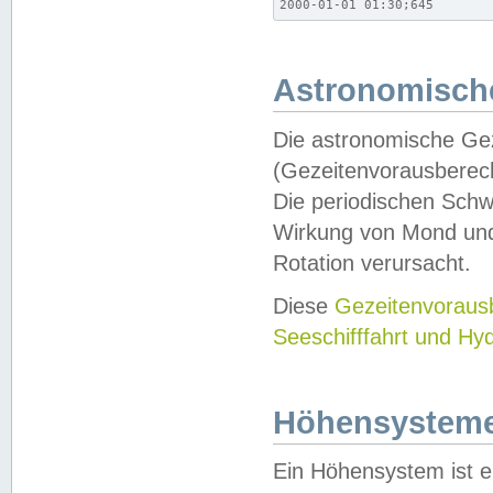
2000-01-01 01:30;645
Astronomische
Die astronomische Gez
(Gezeitenvorausberec
Die periodischen Schw
Wirkung von Mond und
Rotation verursacht.
Diese
Gezeitenvorau
Seeschifffahrt und Hy
Höhensystem
Ein Höhensystem ist e