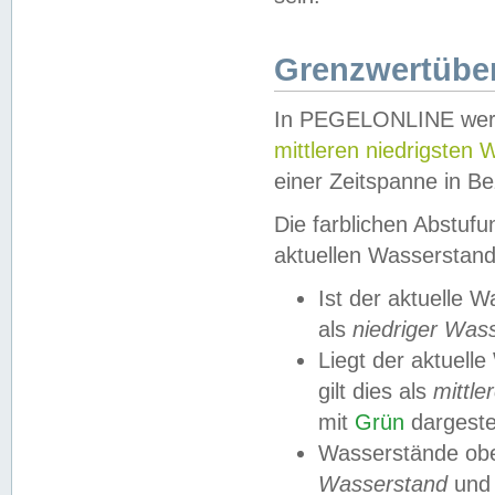
Grenzwertüber
In PEGELONLINE werde
mittleren niedrigsten
einer Zeitspanne in Be
Die farblichen Abstuf
aktuellen Wasserstand
Ist der aktuelle 
als
niedriger Was
Liegt der aktue
gilt dies als
mittle
mit
Grün
dargestel
Wasserstände obe
Wasserstand
und