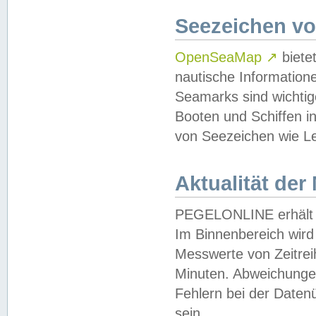
Seezeichen v
OpenSeaMap
↗
biete
nautische Information
Seamarks sind wichtig
Booten und Schiffen i
von Seezeichen wie Le
Aktualität der
PEGELONLINE erhält u
Im Binnenbereich wird 
Messwerte von Zeitreih
Minuten. Abweichungen
Fehlern bei der Daten
sein.