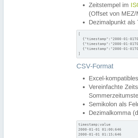
Zeitstempel im
IS
(Offset von MEZ
Dezimalpunkt als
[

  {"timestamp":"2000-01-01T0
  {"timestamp":"2000-01-01T0
  {"timestamp":"2000-01-01T0
]
CSV-Format
Excel-kompatibles
Vereinfachte Zeit
Sommerzeitumstel
Semikolon als Fel
Dezimalkomma (de
timestamp;value

2000-01-01 01:00;646

2000-01-01 01:15;646
