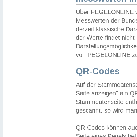
Über PEGELONLINE wer
Messwerten der Bundes
derzeit klassische Da
der Werte findet nicht 
Darstellungsmöglichkei
von PEGELONLINE zu 
QR-Codes
Auf der Stammdatensei
Seite anzeigen" ein Q
Stammdatenseite enthä
gescannt, so wird man
QR-Codes können auc
Seite eines Pegels be