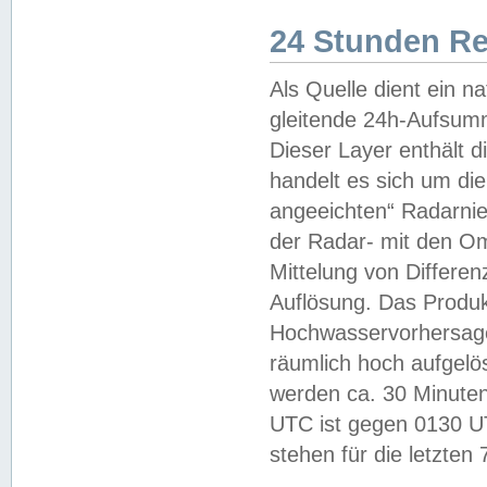
24 Stunden R
Als Quelle dient ein n
gleitende 24h-Aufsum
Dieser Layer enthält
handelt es sich um di
angeeichten“ Radarnie
der Radar- mit den O
Mittelung von Differe
Auflösung. Das Produk
Hochwasservorhersagez
räumlich hoch aufgelö
werden ca. 30 Minuten
UTC ist gegen 0130 UTC
stehen für die letzten