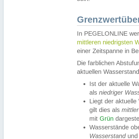
Grenzwertüber
In PEGELONLINE werde
mittleren niedrigsten
einer Zeitspanne in Be
Die farblichen Abstuf
aktuellen Wasserstand
Ist der aktuelle 
als
niedriger Was
Liegt der aktue
gilt dies als
mittle
mit
Grün
dargestel
Wasserstände obe
Wasserstand
und