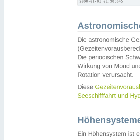
2000-01-01 01:30;645
Astronomische
Die astronomische Gez
(Gezeitenvorausberec
Die periodischen Schw
Wirkung von Mond und
Rotation verursacht.
Diese
Gezeitenvorau
Seeschifffahrt und Hy
Höhensystem
Ein Höhensystem ist e