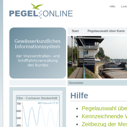
Hilfe
Link
Start
Pegelauswahl über Karte
Newsletter
Hilfe
Elbe - Cuxhaven Steubenhöft
Pegelauswahl übe
Kennzeichnende 
Zeitbezug der Me