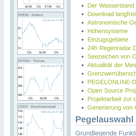
Der Wasserstand
Download langfris
RHEIN - Koblenz
Astronomische Gez
Höhensysteme
Einzugsgebiete
24h Regenradar
Seezeichen von 
DONAU - Passau
Aktualität der Me
Grenzwertübersch
PEGELONLINE-Di
Open Source Projek
Projektarbeit zur
Generierung von 
ODER - Eisenhüttenstadt
Pegelauswahl 
Grundlegende Funkti