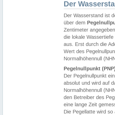
Der Wasserst
Der Wasserstand ist d
über dem
Pegelnullp
Zentimeter angegeben
die lokale Wassertie
aus. Erst durch die A
Wert des Pegelnullpun
Normalhöhennull (NHN
Pegelnullpunkt (PNP)
Der Pegelnullpunkt ei
absolut und wird auf
Normalhöhennull (NHN
den Betreiber des Pege
eine lange Zeit geme
Die Pegellatte wird s