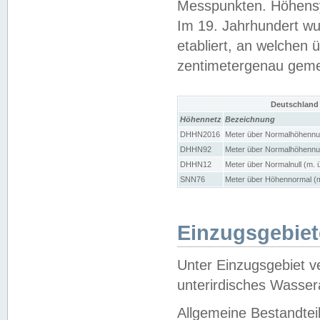
Messpunkten. Höhensy
Im 19. Jahrhundert wu
etabliert, an welchen 
zentimetergenau gem
Deutschland
Höhennetz
Bezeichnung
DHHN2016
Meter über Normalhöhennul
DHHN92
Meter über Normalhöhennul
DHHN12
Meter über Normalnull (m. 
SNN76
Meter über Höhennormal (m
Einzugsgebiet
Unter Einzugsgebiet v
unterirdisches Wasser
Allgemeine Bestandtei