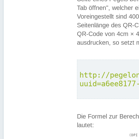
Tab öffnen", welcher 
Voreingestellt sind 4
Seitenlänge des QR-C
QR-Code von 4cm × 4c
ausdrucken, so setzt 
http://pegelo
uuid=a6ee8177
Die Formel zur Berech
lautet:
			(DPI × Druckkantenlänge in cm) ÷ 2,54 = Kantenlänge in Pixel
