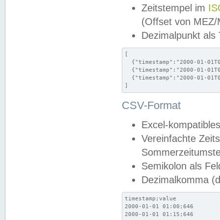
Zeitstempel im
IS
(Offset von MEZ
Dezimalpunkt als
[

  {"timestamp":"2000-01-01T0
  {"timestamp":"2000-01-01T0
  {"timestamp":"2000-01-01T0
]
CSV-Format
Excel-kompatibles
Vereinfachte Zeit
Sommerzeitumstel
Semikolon als Fel
Dezimalkomma (de
timestamp;value

2000-01-01 01:00;646

2000-01-01 01:15;646
