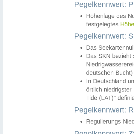
Pegelkennwert: 
Höhenlage des Nul
festgelegtes
Höhe
Pegelkennwert: 
Das Seekartennull
Das SKN bezieht s
Niedrigwassererei
deutschen Bucht) 
In Deutschland un
örtlich niedrigst
Tide (LAT)" definie
Pegelkennwert:
Regulierungs-Nie
Pegelkennwert: Z