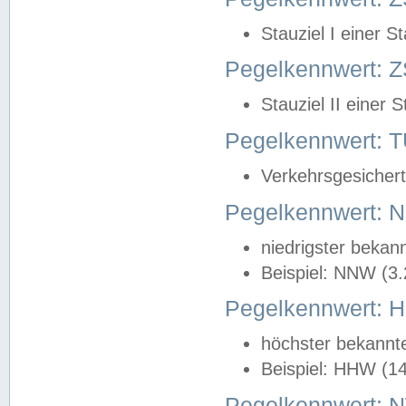
Stauziel I einer S
Pegelkennwert: Z
Stauziel II einer 
Pegelkennwert:
Verkehrsgesichert
Pegelkennwert:
niedrigster bekan
Beispiel: NNW (3
Pegelkennwert:
höchster bekannt
Beispiel: HHW (1
Pegelkennwert: 