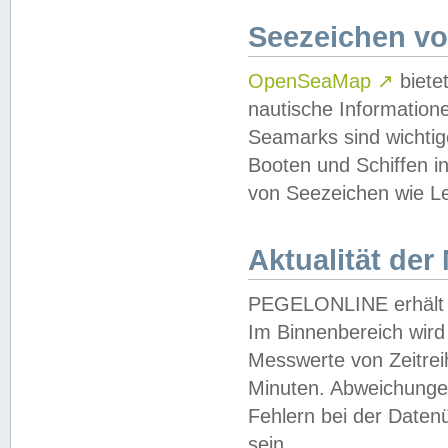
Seezeichen v
OpenSeaMap
↗
biete
nautische Information
Seamarks sind wichtig
Booten und Schiffen i
von Seezeichen wie Le
Aktualität der
PEGELONLINE erhält u
Im Binnenbereich wird 
Messwerte von Zeitreih
Minuten. Abweichungen
Fehlern bei der Daten
sein.