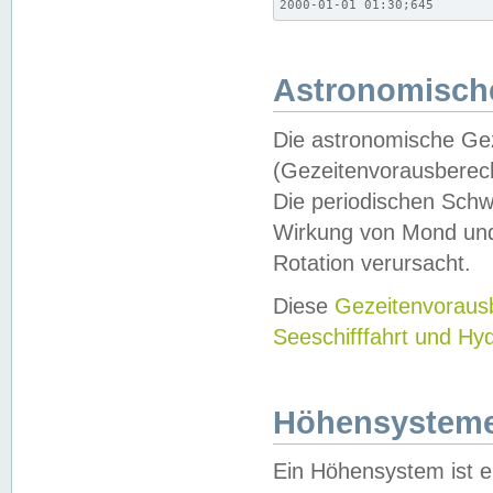
2000-01-01 01:30;645
Astronomische
Die astronomische Gez
(Gezeitenvorausberec
Die periodischen Schw
Wirkung von Mond und
Rotation verursacht.
Diese
Gezeitenvorau
Seeschifffahrt und Hy
Höhensystem
Ein Höhensystem ist e