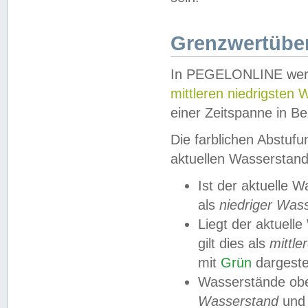
Grenzwertüber
In PEGELONLINE werde
mittleren niedrigsten
einer Zeitspanne in Be
Die farblichen Abstuf
aktuellen Wasserstand
Ist der aktuelle 
als
niedriger Was
Liegt der aktue
gilt dies als
mittle
mit
Grün
dargestel
Wasserstände obe
Wasserstand
und