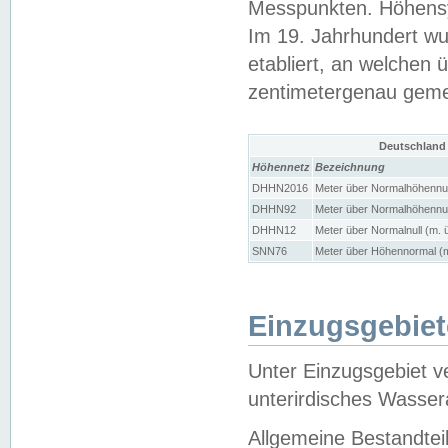
Messpunkten. Höhensy
Im 19. Jahrhundert wu
etabliert, an welchen 
zentimetergenau gem
Deutschland
Höhennetz
Bezeichnung
DHHN2016
Meter über Normalhöhennul
DHHN92
Meter über Normalhöhennul
DHHN12
Meter über Normalnull (m. 
SNN76
Meter über Höhennormal (m
Einzugsgebiet
Unter Einzugsgebiet v
unterirdisches Wasser
Allgemeine Bestandtei