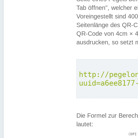
Tab öffnen", welcher 
Voreingestellt sind 4
Seitenlänge des QR-C
QR-Code von 4cm × 4c
ausdrucken, so setzt 
http://pegelo
uuid=a6ee8177
Die Formel zur Berech
lautet:
			(DPI × Druckkantenlänge in cm) ÷ 2,54 = Kantenlänge in Pixel
