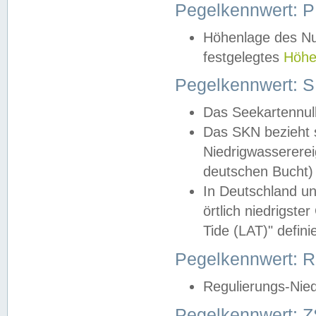
Pegelkennwert: 
Höhenlage des Nul
festgelegtes
Höhe
Pegelkennwert: 
Das Seekartennull
Das SKN bezieht s
Niedrigwassererei
deutschen Bucht) 
In Deutschland un
örtlich niedrigst
Tide (LAT)" definie
Pegelkennwert:
Regulierungs-Nie
Pegelkennwert: Z