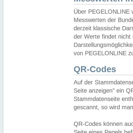
Über PEGELONLINE wer
Messwerten der Bundes
derzeit klassische Da
der Werte findet nicht 
Darstellungsmöglichkei
von PEGELONLINE zu 
QR-Codes
Auf der Stammdatensei
Seite anzeigen" ein Q
Stammdatenseite enthä
gescannt, so wird man
QR-Codes können auc
Seite eines Pegels be