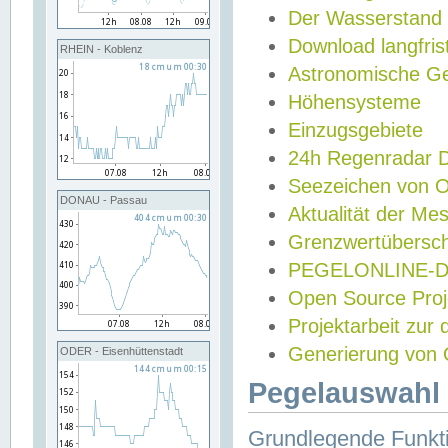
Der Wasserstand
Download langfris
RHEIN - Koblenz
Astronomische Gez
Höhensysteme
Einzugsgebiete
24h Regenradar
Seezeichen von 
DONAU - Passau
Aktualität der Me
Grenzwertübersch
PEGELONLINE-Di
Open Source Projek
Projektarbeit zur
Generierung von 
ODER - Eisenhüttenstadt
Pegelauswahl 
Grundlegende Funkti