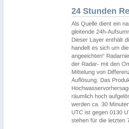
24 Stunden R
Als Quelle dient ein n
gleitende 24h-Aufsum
Dieser Layer enthält
handelt es sich um di
angeeichten“ Radarnie
der Radar- mit den O
Mittelung von Differe
Auflösung. Das Produk
Hochwasservorhersagez
räumlich hoch aufgelö
werden ca. 30 Minuten
UTC ist gegen 0130 UTC
stehen für die letzten