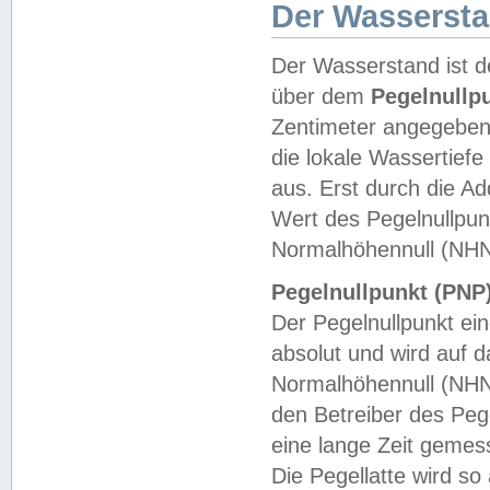
Der Wasserst
Der Wasserstand ist d
über dem
Pegelnullp
Zentimeter angegeben
die lokale Wassertie
aus. Erst durch die A
Wert des Pegelnullpun
Normalhöhennull (NHN
Pegelnullpunkt (PNP)
Der Pegelnullpunkt ei
absolut und wird auf
Normalhöhennull (NHN
den Betreiber des Pege
eine lange Zeit geme
Die Pegellatte wird s