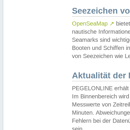
Seezeichen v
OpenSeaMap
↗
biete
nautische Information
Seamarks sind wichtig
Booten und Schiffen i
von Seezeichen wie Le
Aktualität der
PEGELONLINE erhält u
Im Binnenbereich wird 
Messwerte von Zeitreih
Minuten. Abweichungen
Fehlern bei der Daten
sein.