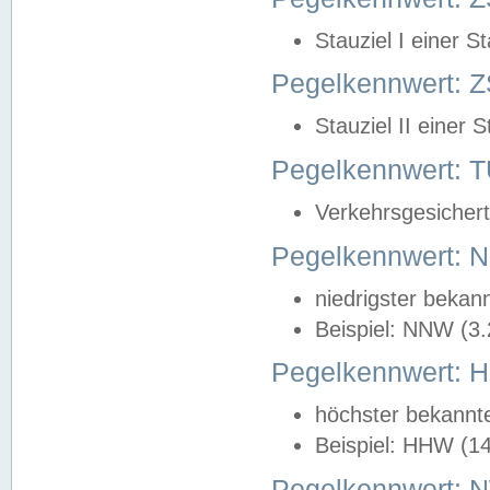
Stauziel I einer S
Pegelkennwert: Z
Stauziel II einer 
Pegelkennwert:
Verkehrsgesichert
Pegelkennwert:
niedrigster bekan
Beispiel: NNW (3
Pegelkennwert:
höchster bekannt
Beispiel: HHW (1
Pegelkennwert: 