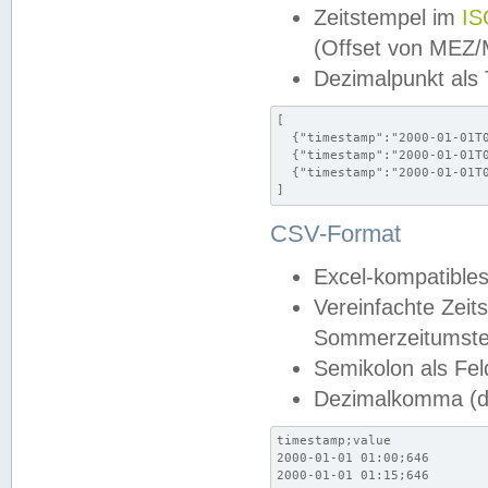
Zeitstempel im
IS
(Offset von MEZ
Dezimalpunkt als
[

  {"timestamp":"2000-01-01T0
  {"timestamp":"2000-01-01T0
  {"timestamp":"2000-01-01T0
]
CSV-Format
Excel-kompatibles
Vereinfachte Zeit
Sommerzeitumstel
Semikolon als Fel
Dezimalkomma (de
timestamp;value

2000-01-01 01:00;646

2000-01-01 01:15;646
