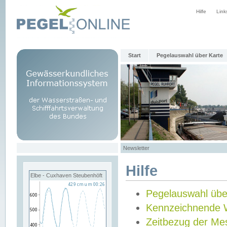
Hilfe
Link
Start
Pegelauswahl über Karte
Newsletter
Hilfe
Elbe - Cuxhaven Steubenhöft
Pegelauswahl übe
Kennzeichnende 
Zeitbezug der Me