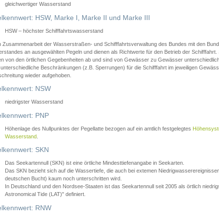
gleichwertiger Wasserstand
lkennwert: HSW, Marke I, Marke II und Marke III
HSW – höchster Schifffahrtswasserstand
in Zusammenarbeit der Wasserstraßen- und Schifffahrtsverwaltung des Bundes mit den Bund
standes an ausgewählten Pegeln und dienen als Richtwerte für den Betrieb der Schifffahrt. 
n von den örtlichen Gegebenheiten ab und sind von Gewässer zu Gewässer unterschiedlich
 unterschiedliche Beschränkungen (z.B. Sperrungen) für die Schifffahrt im jeweiligen Gewäss
schreitung wieder aufgehoben.
lkennwert: NSW
niedrigster Wasserstand
lkennwert: PNP
Höhenlage des Nullpunktes der Pegellatte bezogen auf ein amtlich festgelegtes
Höhensys
Wasserstand
.
lkennwert: SKN
Das Seekartennull (SKN) ist eine örtliche Mindesttiefenangabe in Seekarten.
Das SKN bezieht sich auf die Wassertiefe, die auch bei extemen Niedrigwasserereignissen
deutschen Bucht) kaum noch unterschritten wird.
In Deutschland und den Nordsee-Staaten ist das Seekartennull seit 2005 als örtlich nie
Astronomical Tide (LAT)" definiert.
lkennwert: RNW