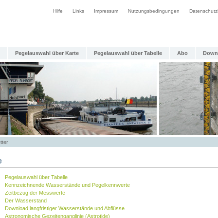
Hilfe
Links
Impressum
Nutzungsbedingungen
Datenschutz
Pegelauswahl über Karte
Pegelauswahl über Tabelle
Abo
Down
tter
e
Pegelauswahl über Tabelle
Kennzeichnende Wasserstände und Pegelkennwerte
Zeitbezug der Messwerte
Der Wasserstand
Download langfristiger Wasserstände und Abflüsse
Astronomische Gezeitenganglinie (Astrotide)