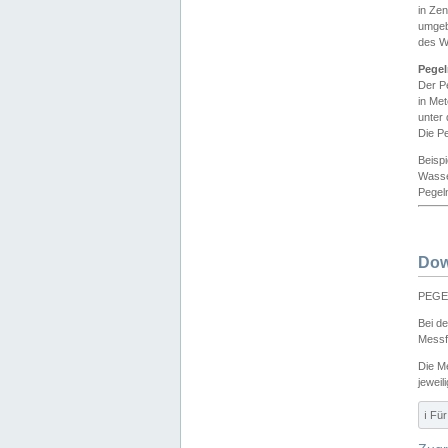
in Ze
umgeb
des W
Pegel
Der P
in Me
unter
Die Pe
Beisp
Wasse
Pegeln
Dow
PEGEL
Bei d
Messf
Die M
jeweil
ℹ️ F