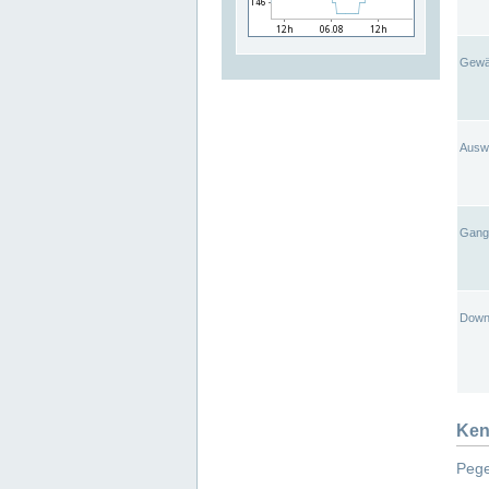
Gewä
Ausw
Gangl
Down
Ken
Pege