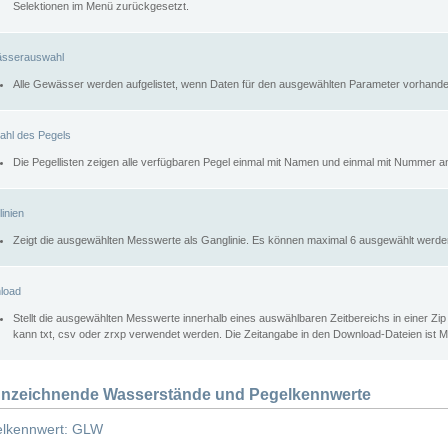
Selektionen im Menü zurückgesetzt.
sserauswahl
Alle Gewässer werden aufgelistet, wenn Daten für den ausgewählten Parameter vorhande
ahl des Pegels
Die Pegellisten zeigen alle verfügbaren Pegel einmal mit Namen und einmal mit Nummer a
inien
Zeigt die ausgewählten Messwerte als Ganglinie. Es können maximal 6 ausgewählt werde
load
Stellt die ausgewählten Messwerte innerhalb eines auswählbaren Zeitbereichs in einer Zi
kann txt, csv oder zrxp verwendet werden. Die Zeitangabe in den Download-Dateien ist 
nzeichnende Wasserstände und Pegelkennwerte
lkennwert: GLW