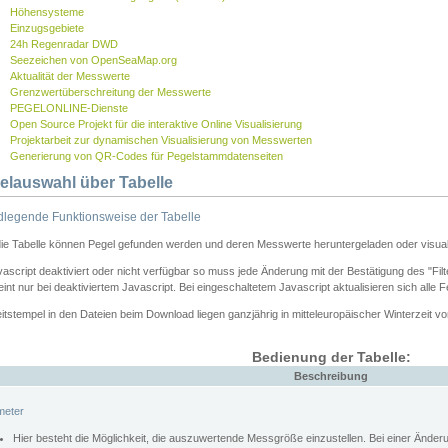
Höhensysteme
Einzugsgebiete
24h Regenradar DWD
Seezeichen von OpenSeaMap.org
Aktualität der Messwerte
Grenzwertüberschreitung der Messwerte
PEGELONLINE-Dienste
Open Source Projekt für die interaktive Online Visualisierung
Projektarbeit zur dynamischen Visualisierung von Messwerten
Generierung von QR-Codes für Pegelstammdatenseiten
elauswahl über Tabelle
legende Funktionsweise der Tabelle
die Tabelle können Pegel gefunden werden und deren Messwerte heruntergeladen oder visuali
vascript deaktiviert oder nicht verfügbar so muss jede Änderung mit der Bestätigung des "Filt
int nur bei deaktiviertem Javascript. Bei eingeschaltetem Javascript aktualisieren sich alle 
itstempel in den Dateien beim Download liegen ganzjährig in mitteleuropäischer Winterzeit vo
Bedienung der Tabelle:
Beschreibung
meter
Hier besteht die Möglichkeit, die auszuwertende Messgröße einzustellen. Bei einer Ände