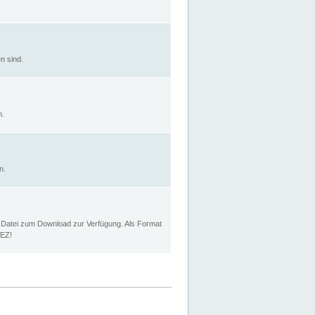
n sind.
n.
n.
p Datei zum Download zur Verfügung. Als Format
MEZ!