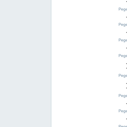
Pege
Pege
Peg
Pege
Pege
Pege
Pege
Peg