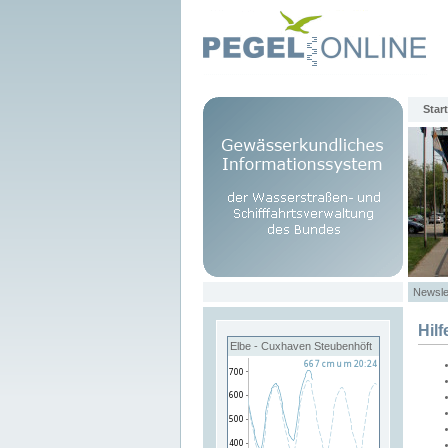
Start
Newsle
Hilf
Elbe - Cuxhaven Steubenhöft