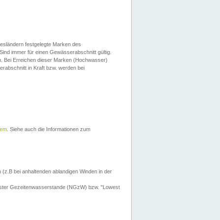
esländern festgelegte Marken des
Sind immer für einen Gewässerabschnitt gültig.
. Bei Erreichen dieser Marken (Hochwasser)
erabschnitt in Kraft bzw. werden bei
tem
. Siehe auch die Informationen zum
 (z.B bei anhaltenden ablandigen Winden in der
drigster Gezeitenwasserstande (NGzW) bzw. "Lowest