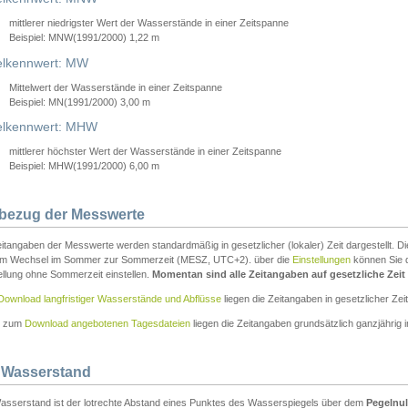
mittlerer niedrigster Wert der Wasserstände in einer Zeitspanne
Beispiel: MNW(1991/2000) 1,22 m
lkennwert: MW
Mittelwert der Wasserstände in einer Zeitspanne
Beispiel: MN(1991/2000) 3,00 m
elkennwert: MHW
mittlerer höchster Wert der Wasserstände in einer Zeitspanne
Beispiel: MHW(1991/2000) 6,00 m
tbezug der Messwerte
itangaben der Messwerte werden standardmäßig in gesetzlicher (lokaler) Zeit dargestellt. D
em Wechsel im Sommer zur Sommerzeit (MESZ, UTC+2). über die
Einstellungen
können Sie d
ellung ohne Sommerzeit einstellen.
Momentan sind alle Zeitangaben auf gesetzliche Zeit e
Download langfristiger Wasserstände und Abflüsse
liegen die Zeitangaben in gesetzlicher Zeit
n zum
Download angebotenen Tagesdateien
liegen die Zeitangaben grundsätzlich ganzjährig in
 Wasserstand
asserstand ist der lotrechte Abstand eines Punktes des Wasserspiegels über dem
Pegelnul