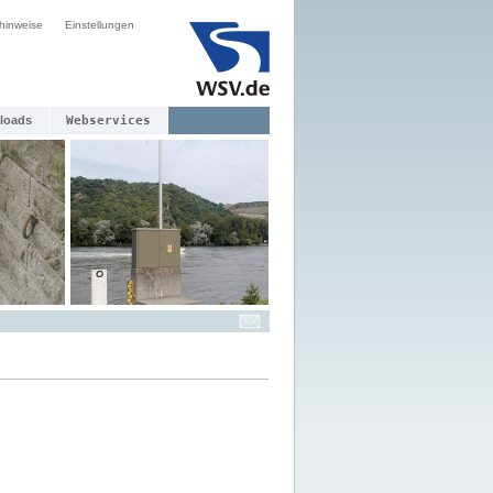
hinweise
Einstellungen
loads
Webservices