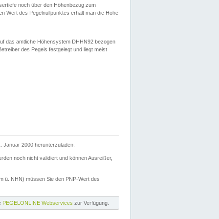
ssertiefe noch über den Höhenbezug zum
en Wert des Pegelnullpunktes erhält man die Höhe
d auf das amtliche Höhensystem DHHN92 bezogen
reiber des Pegels festgelegt und liegt meist
. Januar 2000 herunterzuladen.
den noch nicht validiert und können Ausreißer,
(m ü. NHN) müssen Sie den PNP-Wert des
ie
PEGELONLINE Webservices
zur Verfügung.