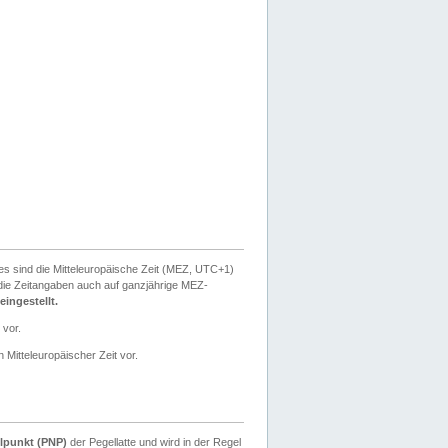
ies sind die Mitteleuropäische Zeit (MEZ, UTC+1)
ie Zeitangaben auch auf ganzjährige MEZ-
ingestellt.
 vor.
 Mitteleuropäischer Zeit vor.
lpunkt (PNP)
der Pegellatte und wird in der Regel