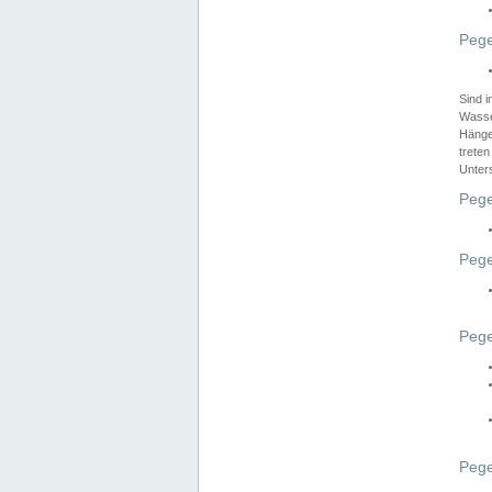
Pege
Sind 
Wasser
Hänge
treten
Unter
Pege
Pege
Pege
Pege