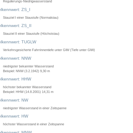
Regulierungs-Niedrigwasserstand
lkennwert: ZS_I
Stauziel I einer Staustufe (Normalstau)
lkennwert: ZS_II
Stauziel II einer Staustufe (Höchststau)
elkennwert: TUGLW
Verkehrsgesicherte Fahrrinnentiefe unter GlW (Tiefe unter GlW)
lkennwert: NNW
niedrigster bekannter Wasserstand
Beispiel: NNW (3.2.1942) 9,30 m
lkennwert: HHW
höchster bekannter Wasserstand
Beispiel: HHW (14.8.2001) 14,31 m
lkennwert: NW
niedrigster Wasserstand in einer Zeitspanne
lkennwert: HW
höchster Wasserstand in einer Zeitspanne
elkennwert: MNW