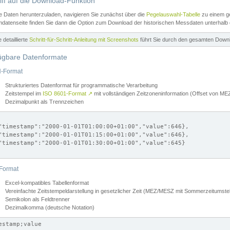
iff auf die Download-Funktion
e Daten herunterzuladen, navigieren Sie zunächst über die
Pegelauswahl-Tabelle
zu einem ge
datenseite finden Sie dann die Option zum Download der historischen Messdaten unterhalb
ne detaillierte
Schritt-für-Schritt-Anleitung mit Screenshots
führt Sie durch den gesamten Down
ügbare Datenformate
-Format
Strukturiertes Datenformat für programmatische Verarbeitung
Zeitstempel im
ISO 8601-Format
↗
mit vollständigen Zeitzoneninformation (Offset von 
Dezimalpunkt als Trennzeichen
"timestamp":"2000-01-01T01:00:00+01:00","value":646},

"timestamp":"2000-01-01T01:15:00+01:00","value":646},

"timestamp":"2000-01-01T01:30:00+01:00","value":645}

Format
Excel-kompatibles Tabellenformat
Vereinfachte Zeitstempeldarstellung in gesetzlicher Zeit (MEZ/MESZ mit Sommerzeitumstel
Semikolon als Feldtrenner
Dezimalkomma (deutsche Notation)
estamp;value
