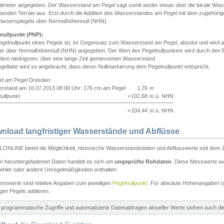
ntimeter angegeben. Der Wasserstand am Pegel sagt somit weder etwas über die lokale Wa
enden Terrain aus. Erst durch die Addition des Wasserstandes am Pegel mit dem zugehörig
asserspiegels über Normalhöhennull (NHN).
nullpunkt (PNP):
egelnullpunkt eines Pegels ist, im Gegensatz zum Wasserstand am Pegel, absolut und wir
ter über Normalhöhennull (NHN) angegeben. Der Wert des Pegelnullpunktes wird durch den Bet
 dem niedrigsten, über eine lange Zeit gemessenen Wasserstand.
gellatte wird so angebracht, dass deren Nullmarkierung dem Pegelnullpunkt entspricht.
iel am Pegel Dresden:
rstand am 16.07.2013 08:00 Uhr: 176 cm am Pegel
1,76
m
ullpunkt
+
102,68
m ü. NHN
=
104,44
m ü. NHN
nload langfristiger Wasserstände und Abflüsse
ONLINE bietet die Möglichkeit, historische Wasserstandsdaten und Abflusswerte seit dem 1
en heruntergeladenen Daten handelt es sich um
ungeprüfte Rohdaten
. Diese Messwerte wur
ehler oder andere Unregelmäßigkeiten enthalten.
esswerte sind relative Angaben zum jeweiligen
Pegelnullpunkt
. Für absolute Höhenangaben 
igen Pegels addieren.
ür programmatische Zugriffe und automatisierte Datenabfragen aktueller Werte stehen auch d