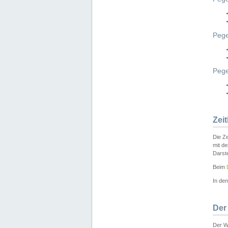
Pege
Peg
Zei
Die Ze
mit d
Darst
Beim
In de
Der
Der W