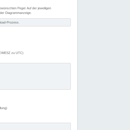
wünschten Pegel. Auf der jeweiligen
 der Diagrammanzeige.
load-Prozess.
MEZ/MESZ zu UTC)
lung)