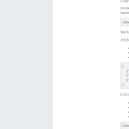
Zugr
Um di
Stamm
ℹ️ Ei
Verf
JSON
[

  {
  {
  {
]
CSV-
tim