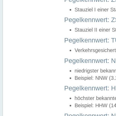
Stauziel I einer S
Pegelkennwert: Z
Stauziel II einer 
Pegelkennwert:
Verkehrsgesichert
Pegelkennwert:
niedrigster bekan
Beispiel: NNW (3
Pegelkennwert:
höchster bekannt
Beispiel: HHW (1
Pegelkennwert: 