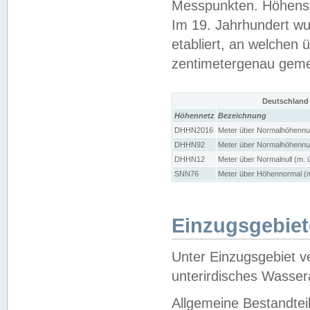
Messpunkten. Höhensy
Im 19. Jahrhundert wu
etabliert, an welchen 
zentimetergenau gem
Deutschland
Höhennetz
Bezeichnung
DHHN2016
Meter über Normalhöhennul
DHHN92
Meter über Normalhöhennul
DHHN12
Meter über Normalnull (m. 
SNN76
Meter über Höhennormal (m
Einzugsgebiet
Unter Einzugsgebiet v
unterirdisches Wasser
Allgemeine Bestandtei