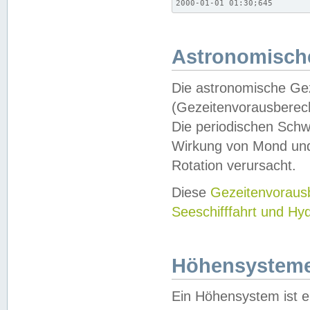
2000-01-01 01:30;645
Astronomische
Die astronomische Gez
(Gezeitenvorausberec
Die periodischen Schw
Wirkung von Mond und
Rotation verursacht.
Diese
Gezeitenvorau
Seeschifffahrt und Hy
Höhensystem
Ein Höhensystem ist e