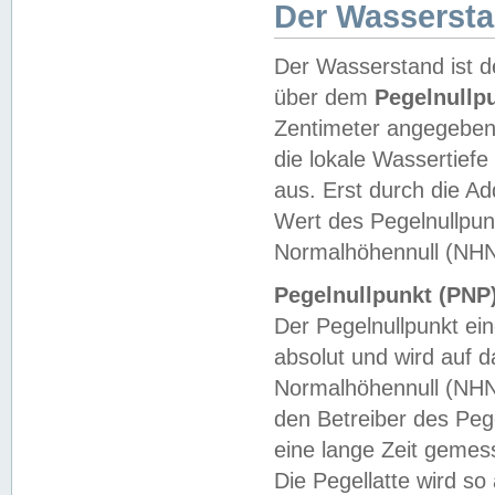
Der Wasserst
Der Wasserstand ist d
über dem
Pegelnullp
Zentimeter angegeben
die lokale Wassertie
aus. Erst durch die A
Wert des Pegelnullpun
Normalhöhennull (NHN
Pegelnullpunkt (PNP)
Der Pegelnullpunkt ei
absolut und wird auf
Normalhöhennull (NHN
den Betreiber des Pege
eine lange Zeit geme
Die Pegellatte wird s