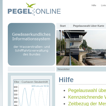
Hilfe
Link
Start
Pegelauswahl über Karte
Newsletter
Hilfe
Elbe - Cuxhaven Steubenhöft
Pegelauswahl übe
Kennzeichnende 
Zeitbezug der Me