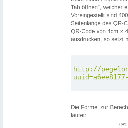
Tab öffnen", welcher 
Voreingestellt sind 4
Seitenlänge des QR-C
QR-Code von 4cm × 4c
ausdrucken, so setzt 
http://pegelo
uuid=a6ee8177
Die Formel zur Berech
lautet:
			(DPI × Druckkantenlänge in cm) ÷ 2,54 = Kantenlänge in Pixel
