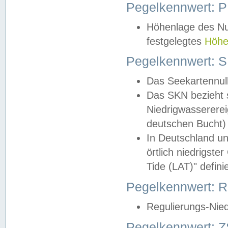
Pegelkennwert: 
Höhenlage des Nul
festgelegtes
Höhe
Pegelkennwert: 
Das Seekartennull
Das SKN bezieht s
Niedrigwassererei
deutschen Bucht) 
In Deutschland un
örtlich niedrigst
Tide (LAT)" definie
Pegelkennwert:
Regulierungs-Nie
Pegelkennwert: Z