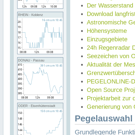
Der Wasserstand
Download langfris
RHEIN - Koblenz
Astronomische Gez
Höhensysteme
Einzugsgebiete
24h Regenradar
Seezeichen von 
DONAU - Passau
Aktualität der Me
Grenzwertübersch
PEGELONLINE-Di
Open Source Projek
Projektarbeit zur
Generierung von 
ODER - Eisenhüttenstadt
Pegelauswahl 
Grundlegende Funkti