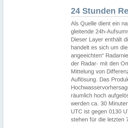
24 Stunden R
Als Quelle dient ein n
gleitende 24h-Aufsum
Dieser Layer enthält
handelt es sich um di
angeeichten“ Radarnie
der Radar- mit den O
Mittelung von Differe
Auflösung. Das Produk
Hochwasservorhersagez
räumlich hoch aufgelö
werden ca. 30 Minuten
UTC ist gegen 0130 UTC
stehen für die letzten