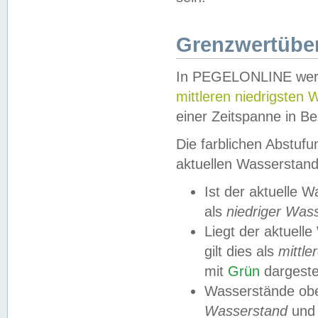
Grenzwertüber
In PEGELONLINE werde
mittleren niedrigsten
einer Zeitspanne in Be
Die farblichen Abstuf
aktuellen Wasserstand
Ist der aktuelle 
als
niedriger Was
Liegt der aktue
gilt dies als
mittle
mit
Grün
dargestel
Wasserstände obe
Wasserstand
und