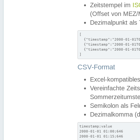
Zeitstempel im
IS
(Offset von MEZ
Dezimalpunkt als
[

  {"timestamp":"2000-01-01T0
  {"timestamp":"2000-01-01T0
  {"timestamp":"2000-01-01T0
]
CSV-Format
Excel-kompatibles
Vereinfachte Zeit
Sommerzeitumstel
Semikolon als Fel
Dezimalkomma (de
timestamp;value

2000-01-01 01:00;646

2000-01-01 01:15;646
