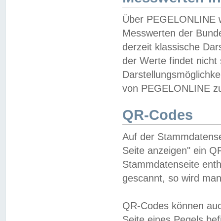
Über PEGELONLINE wer
Messwerten der Bundes
derzeit klassische Da
der Werte findet nicht 
Darstellungsmöglichkei
von PEGELONLINE zu 
QR-Codes
Auf der Stammdatensei
Seite anzeigen" ein Q
Stammdatenseite enthä
gescannt, so wird man
QR-Codes können auc
Seite eines Pegels be