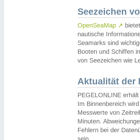
Seezeichen v
OpenSeaMap
↗
biete
nautische Information
Seamarks sind wichtig
Booten und Schiffen i
von Seezeichen wie Le
Aktualität der
PEGELONLINE erhält u
Im Binnenbereich wird 
Messwerte von Zeitreih
Minuten. Abweichungen
Fehlern bei der Daten
sein.