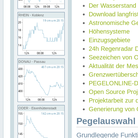
Der Wasserstand
Download langfris
RHEIN - Koblenz
Astronomische Gez
Höhensysteme
Einzugsgebiete
24h Regenradar
Seezeichen von 
DONAU - Passau
Aktualität der Me
Grenzwertübersch
PEGELONLINE-Di
Open Source Projek
Projektarbeit zur
Generierung von 
ODER - Eisenhüttenstadt
Pegelauswahl 
Grundlegende Funkti