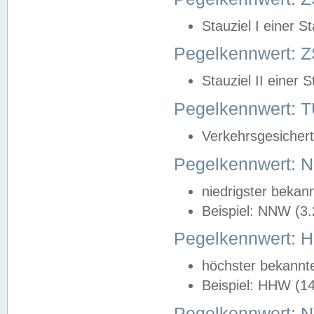
Stauziel I einer S
Pegelkennwert: Z
Stauziel II einer 
Pegelkennwert:
Verkehrsgesichert
Pegelkennwert:
niedrigster bekan
Beispiel: NNW (3
Pegelkennwert:
höchster bekannt
Beispiel: HHW (1
Pegelkennwert: 