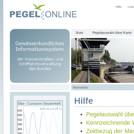
Hilfe
Link
Start
Pegelauswahl über Karte
Newsletter
Hilfe
Elbe - Cuxhaven Steubenhöft
Pegelauswahl übe
Kennzeichnende 
Zeitbezug der Me