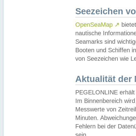
Seezeichen v
OpenSeaMap
↗
biete
nautische Information
Seamarks sind wichtig
Booten und Schiffen i
von Seezeichen wie Le
Aktualität der
PEGELONLINE erhält u
Im Binnenbereich wird 
Messwerte von Zeitreih
Minuten. Abweichungen
Fehlern bei der Daten
sein.