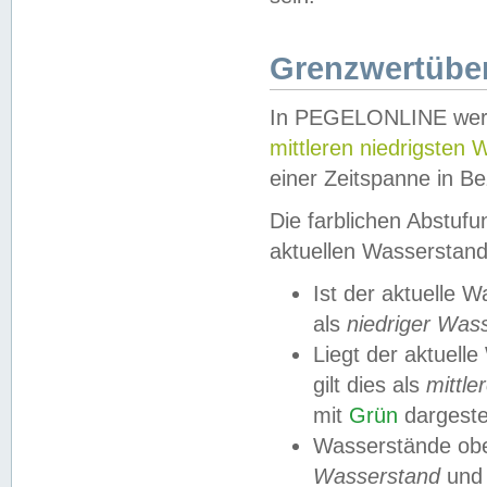
Grenzwertüber
In PEGELONLINE werde
mittleren niedrigsten
einer Zeitspanne in Be
Die farblichen Abstuf
aktuellen Wasserstand
Ist der aktuelle 
als
niedriger Was
Liegt der aktue
gilt dies als
mittle
mit
Grün
dargestel
Wasserstände obe
Wasserstand
und