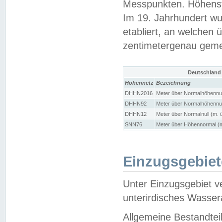
Messpunkten. Höhensy
Im 19. Jahrhundert wu
etabliert, an welchen 
zentimetergenau gem
Deutschland
Höhennetz
Bezeichnung
DHHN2016
Meter über Normalhöhennul
DHHN92
Meter über Normalhöhennul
DHHN12
Meter über Normalnull (m. 
SNN76
Meter über Höhennormal (m
Einzugsgebiet
Unter Einzugsgebiet v
unterirdisches Wasser
Allgemeine Bestandtei