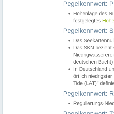
Pegelkennwert: 
Höhenlage des Nul
festgelegtes
Höhe
Pegelkennwert: 
Das Seekartennull
Das SKN bezieht s
Niedrigwassererei
deutschen Bucht) 
In Deutschland un
örtlich niedrigst
Tide (LAT)" definie
Pegelkennwert:
Regulierungs-Nie
Pegelkennwert: Z