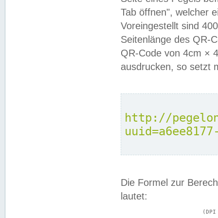
Tab öffnen", welcher 
Voreingestellt sind 4
Seitenlänge des QR-C
QR-Code von 4cm × 4c
ausdrucken, so setzt 
http://pegelo
uuid=a6ee8177
Die Formel zur Berech
lautet:
			(DPI × Druckkantenlänge in cm) ÷ 2,54 = Kantenlänge in Pixel
