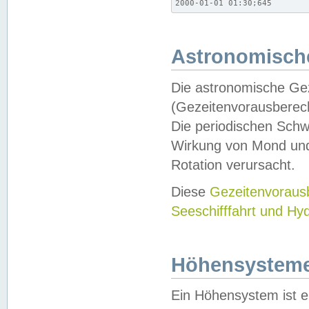
2000-01-01 01:30;645
Astronomische
Die astronomische Gez
(Gezeitenvorausberec
Die periodischen Schw
Wirkung von Mond und
Rotation verursacht.
Diese
Gezeitenvorau
Seeschifffahrt und Hy
Höhensystem
Ein Höhensystem ist e