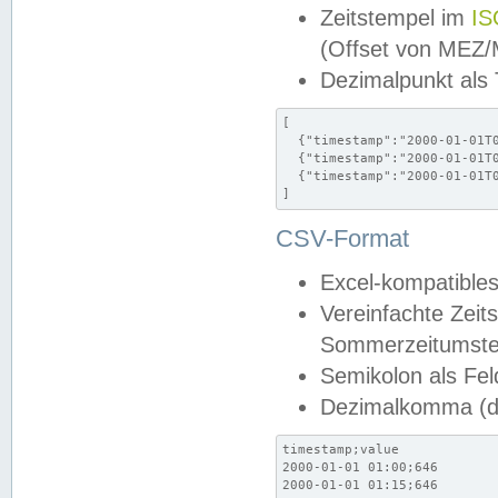
Zeitstempel im
IS
(Offset von MEZ
Dezimalpunkt als
[

  {"timestamp":"2000-01-01T0
  {"timestamp":"2000-01-01T0
  {"timestamp":"2000-01-01T0
]
CSV-Format
Excel-kompatibles
Vereinfachte Zeit
Sommerzeitumstel
Semikolon als Fel
Dezimalkomma (de
timestamp;value

2000-01-01 01:00;646

2000-01-01 01:15;646
