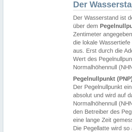
Der Wasserst
Der Wasserstand ist d
über dem
Pegelnullp
Zentimeter angegeben
die lokale Wassertie
aus. Erst durch die A
Wert des Pegelnullpun
Normalhöhennull (NHN
Pegelnullpunkt (PNP)
Der Pegelnullpunkt ei
absolut und wird auf
Normalhöhennull (NHN
den Betreiber des Pege
eine lange Zeit geme
Die Pegellatte wird s