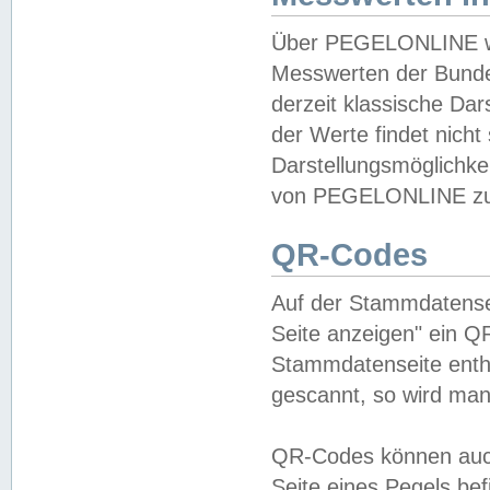
Über PEGELONLINE wer
Messwerten der Bundes
derzeit klassische Da
der Werte findet nicht 
Darstellungsmöglichkei
von PEGELONLINE zu 
QR-Codes
Auf der Stammdatensei
Seite anzeigen" ein Q
Stammdatenseite enthä
gescannt, so wird man
QR-Codes können auc
Seite eines Pegels be