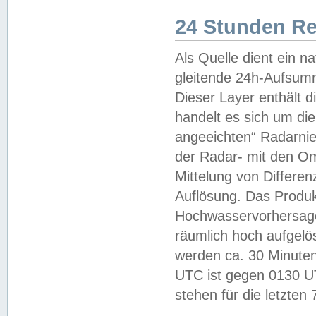
24 Stunden R
Als Quelle dient ein n
gleitende 24h-Aufsum
Dieser Layer enthält
handelt es sich um di
angeeichten“ Radarnie
der Radar- mit den O
Mittelung von Differe
Auflösung. Das Produk
Hochwasservorhersagez
räumlich hoch aufgelö
werden ca. 30 Minuten
UTC ist gegen 0130 UTC
stehen für die letzten