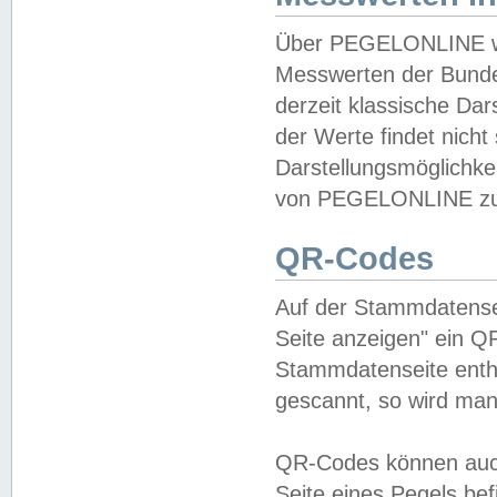
Über PEGELONLINE wer
Messwerten der Bundes
derzeit klassische Da
der Werte findet nicht 
Darstellungsmöglichkei
von PEGELONLINE zu 
QR-Codes
Auf der Stammdatensei
Seite anzeigen" ein Q
Stammdatenseite enthä
gescannt, so wird man
QR-Codes können auc
Seite eines Pegels be