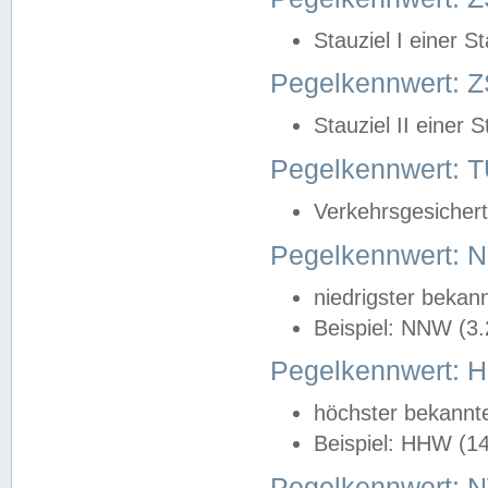
Stauziel I einer S
Pegelkennwert: Z
Stauziel II einer 
Pegelkennwert:
Verkehrsgesichert
Pegelkennwert:
niedrigster bekan
Beispiel: NNW (3
Pegelkennwert:
höchster bekannt
Beispiel: HHW (1
Pegelkennwert: 