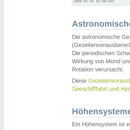
2000-01-01 01:30;645
Astronomische
Die astronomische Gez
(Gezeitenvorausberec
Die periodischen Schw
Wirkung von Mond und
Rotation verursacht.
Diese
Gezeitenvorau
Seeschifffahrt und Hy
Höhensystem
Ein Höhensystem ist e