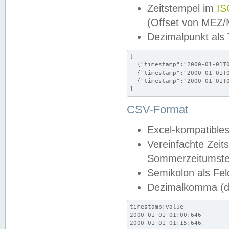
Zeitstempel im
IS
(Offset von MEZ
Dezimalpunkt als
[

  {"timestamp":"2000-01-01T0
  {"timestamp":"2000-01-01T0
  {"timestamp":"2000-01-01T0
]
CSV-Format
Excel-kompatibles
Vereinfachte Zeit
Sommerzeitumstel
Semikolon als Fel
Dezimalkomma (de
timestamp;value

2000-01-01 01:00;646

2000-01-01 01:15;646
