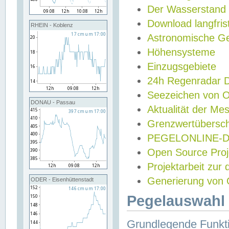
Der Wasserstand
Download langfris
RHEIN - Koblenz
Astronomische Gez
Höhensysteme
Einzugsgebiete
24h Regenradar
Seezeichen von 
DONAU - Passau
Aktualität der Me
Grenzwertübersch
PEGELONLINE-Di
Open Source Projek
Projektarbeit zur
Generierung von 
ODER - Eisenhüttenstadt
Pegelauswahl 
Grundlegende Funkti