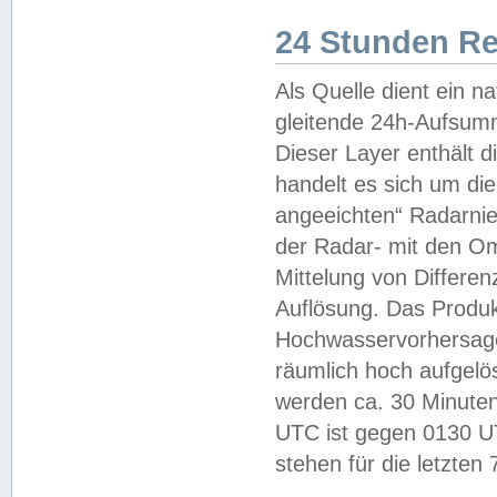
24 Stunden R
Als Quelle dient ein n
gleitende 24h-Aufsum
Dieser Layer enthält
handelt es sich um di
angeeichten“ Radarnie
der Radar- mit den O
Mittelung von Differe
Auflösung. Das Produk
Hochwasservorhersagez
räumlich hoch aufgelö
werden ca. 30 Minuten
UTC ist gegen 0130 UTC
stehen für die letzten