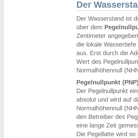
Der Wasserst
Der Wasserstand ist d
über dem
Pegelnullp
Zentimeter angegeben
die lokale Wassertie
aus. Erst durch die A
Wert des Pegelnullpun
Normalhöhennull (NHN
Pegelnullpunkt (PNP)
Der Pegelnullpunkt ei
absolut und wird auf
Normalhöhennull (NHN
den Betreiber des Pege
eine lange Zeit geme
Die Pegellatte wird s