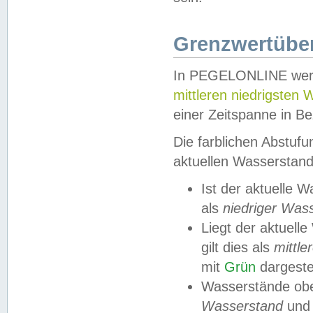
Grenzwertüber
In PEGELONLINE werde
mittleren niedrigsten
einer Zeitspanne in Be
Die farblichen Abstuf
aktuellen Wasserstand
Ist der aktuelle 
als
niedriger Was
Liegt der aktue
gilt dies als
mittle
mit
Grün
dargestel
Wasserstände obe
Wasserstand
und