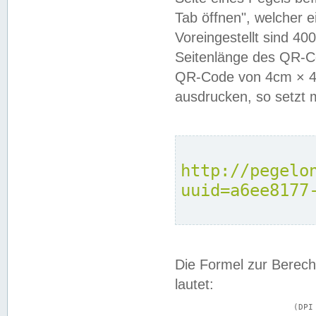
Tab öffnen", welcher 
Voreingestellt sind 4
Seitenlänge des QR-C
QR-Code von 4cm × 4c
ausdrucken, so setzt 
http://pegelo
uuid=a6ee8177
Die Formel zur Berech
lautet:
			(DPI × Druckkantenlänge in cm) ÷ 2,54 = Kantenlänge in Pixel
