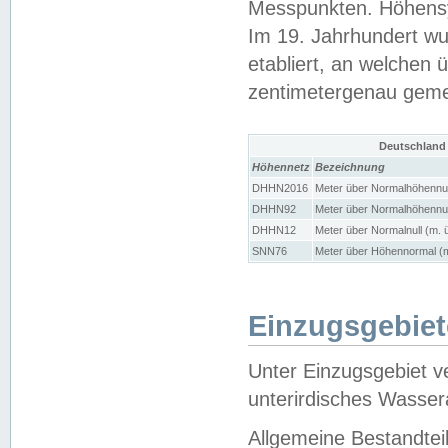
Messpunkten. Höhensy
Im 19. Jahrhundert wu
etabliert, an welchen 
zentimetergenau gem
Deutschland
Höhennetz
Bezeichnung
DHHN2016
Meter über Normalhöhennul
DHHN92
Meter über Normalhöhennul
DHHN12
Meter über Normalnull (m. 
SNN76
Meter über Höhennormal (m
Einzugsgebiet
Unter Einzugsgebiet v
unterirdisches Wasser
Allgemeine Bestandtei