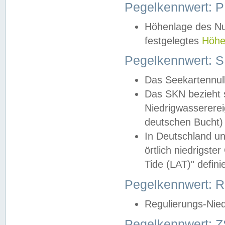
Pegelkennwert: 
Höhenlage des Nul
festgelegtes
Höhe
Pegelkennwert: 
Das Seekartennull
Das SKN bezieht s
Niedrigwassererei
deutschen Bucht) 
In Deutschland un
örtlich niedrigst
Tide (LAT)" definie
Pegelkennwert:
Regulierungs-Nie
Pegelkennwert: Z