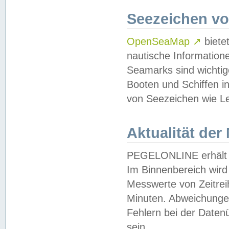
Seezeichen v
OpenSeaMap
↗
biete
nautische Information
Seamarks sind wichtig
Booten und Schiffen i
von Seezeichen wie Le
Aktualität der
PEGELONLINE erhält u
Im Binnenbereich wird 
Messwerte von Zeitreih
Minuten. Abweichungen
Fehlern bei der Daten
sein.