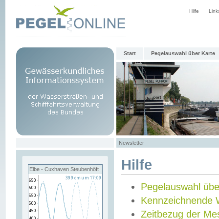
Hilfe
Link
Start
Pegelauswahl über Karte
Newsletter
Hilfe
Elbe - Cuxhaven Steubenhöft
Pegelauswahl übe
Kennzeichnende 
Zeitbezug der Me