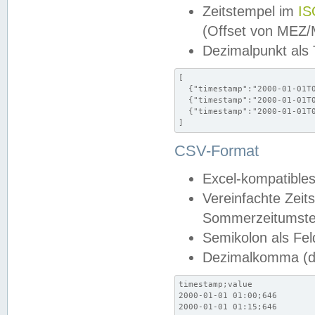
Zeitstempel im
IS
(Offset von MEZ
Dezimalpunkt als
[

  {"timestamp":"2000-01-01T0
  {"timestamp":"2000-01-01T0
  {"timestamp":"2000-01-01T0
]
CSV-Format
Excel-kompatibles
Vereinfachte Zeit
Sommerzeitumstel
Semikolon als Fel
Dezimalkomma (de
timestamp;value

2000-01-01 01:00;646

2000-01-01 01:15;646
