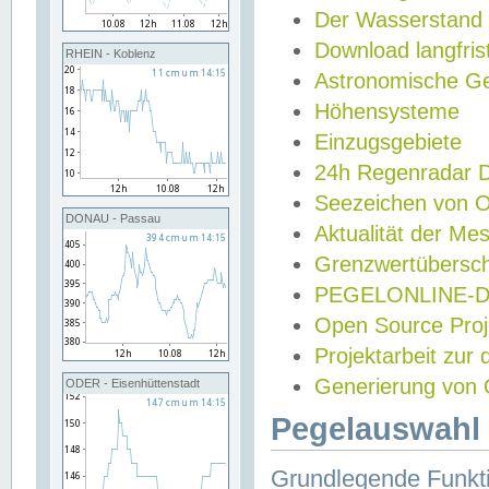
Der Wasserstand
Download langfris
RHEIN - Koblenz
Astronomische Gez
Höhensysteme
Einzugsgebiete
24h Regenradar
Seezeichen von 
DONAU - Passau
Aktualität der Me
Grenzwertübersch
PEGELONLINE-Di
Open Source Projek
Projektarbeit zur
Generierung von 
ODER - Eisenhüttenstadt
Pegelauswahl 
Grundlegende Funkti