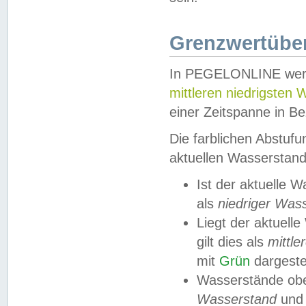
Grenzwertüber
In PEGELONLINE werde
mittleren niedrigsten
einer Zeitspanne in Be
Die farblichen Abstuf
aktuellen Wasserstand
Ist der aktuelle 
als
niedriger Was
Liegt der aktue
gilt dies als
mittle
mit
Grün
dargestel
Wasserstände obe
Wasserstand
und