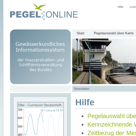
Hilfe
Link
Start
Pegelauswahl über Karte
Newsletter
Hilfe
Elbe - Cuxhaven Steubenhöft
Pegelauswahl übe
Kennzeichnende 
Zeitbezug der Me