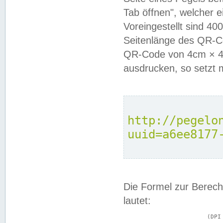
Tab öffnen", welcher 
Voreingestellt sind 4
Seitenlänge des QR-C
QR-Code von 4cm × 4c
ausdrucken, so setzt 
http://pegelo
uuid=a6ee8177
Die Formel zur Berech
lautet:
			(DPI × Druckkantenlänge in cm) ÷ 2,54 = Kantenlänge in Pixel
