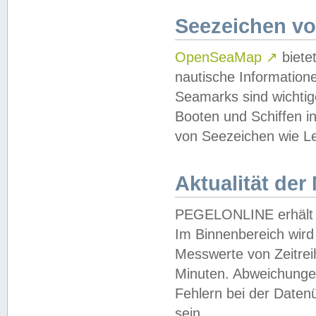
Seezeichen v
OpenSeaMap
↗
biete
nautische Information
Seamarks sind wichtig
Booten und Schiffen i
von Seezeichen wie Le
Aktualität der
PEGELONLINE erhält u
Im Binnenbereich wird 
Messwerte von Zeitreih
Minuten. Abweichungen
Fehlern bei der Daten
sein.