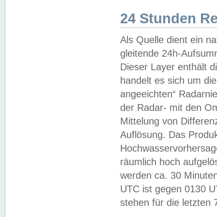
24 Stunden R
Als Quelle dient ein n
gleitende 24h-Aufsum
Dieser Layer enthält
handelt es sich um di
angeeichten“ Radarnie
der Radar- mit den O
Mittelung von Differe
Auflösung. Das Produk
Hochwasservorhersagez
räumlich hoch aufgelö
werden ca. 30 Minuten
UTC ist gegen 0130 UTC
stehen für die letzten