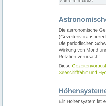
2000-01-01 01:30;645
Astronomische
Die astronomische Gez
(Gezeitenvorausberec
Die periodischen Schw
Wirkung von Mond und
Rotation verursacht.
Diese
Gezeitenvorau
Seeschifffahrt und Hy
Höhensystem
Ein Höhensystem ist e