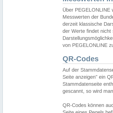
Über PEGELONLINE wer
Messwerten der Bundes
derzeit klassische Da
der Werte findet nicht 
Darstellungsmöglichkei
von PEGELONLINE zu 
QR-Codes
Auf der Stammdatensei
Seite anzeigen" ein Q
Stammdatenseite enthä
gescannt, so wird man
QR-Codes können auc
Seite eines Pegels be