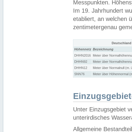
Messpunkten. Höhensy
Im 19. Jahrhundert wu
etabliert, an welchen 
zentimetergenau gem
Deutschland
Höhennetz
Bezeichnung
DHHN2016
Meter über Normalhöhennul
DHHN92
Meter über Normalhöhennul
DHHN12
Meter über Normalnull (m. 
SNN76
Meter über Höhennormal (m
Einzugsgebiet
Unter Einzugsgebiet v
unterirdisches Wasser
Allgemeine Bestandtei