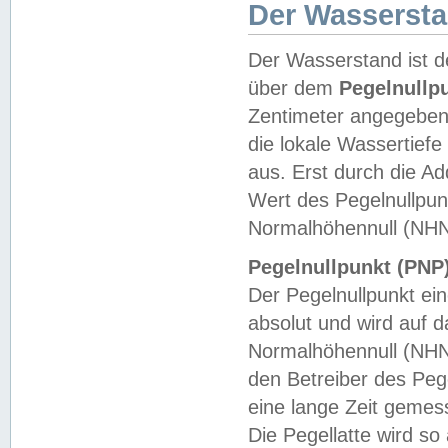
Der Wasserst
Der Wasserstand ist d
über dem
Pegelnullp
Zentimeter angegeben
die lokale Wassertie
aus. Erst durch die A
Wert des Pegelnullpun
Normalhöhennull (NHN
Pegelnullpunkt (PNP)
Der Pegelnullpunkt ei
absolut und wird auf
Normalhöhennull (NHN
den Betreiber des Pege
eine lange Zeit geme
Die Pegellatte wird s