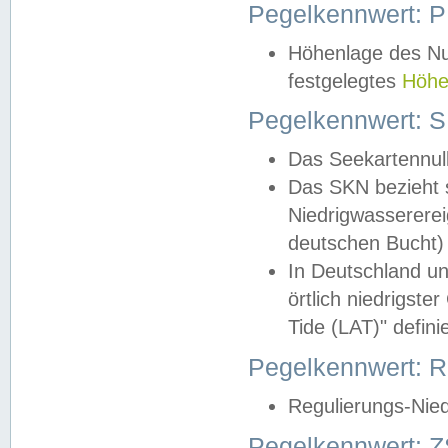
Pegelkennwert: 
Höhenlage des Nul
festgelegtes
Höhe
Pegelkennwert: 
Das Seekartennull
Das SKN bezieht s
Niedrigwassererei
deutschen Bucht) 
In Deutschland un
örtlich niedrigst
Tide (LAT)" definie
Pegelkennwert:
Regulierungs-Nie
Pegelkennwert: Z