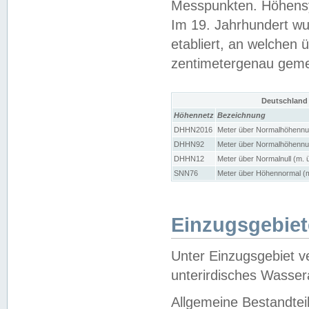
Messpunkten. Höhensy
Im 19. Jahrhundert wu
etabliert, an welchen 
zentimetergenau gem
Deutschland
Höhennetz
Bezeichnung
DHHN2016
Meter über Normalhöhennul
DHHN92
Meter über Normalhöhennul
DHHN12
Meter über Normalnull (m. 
SNN76
Meter über Höhennormal (m
Einzugsgebiet
Unter Einzugsgebiet v
unterirdisches Wasser
Allgemeine Bestandtei