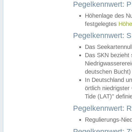
Pegelkennwert: 
Höhenlage des Nul
festgelegtes
Höhe
Pegelkennwert: 
Das Seekartennull
Das SKN bezieht s
Niedrigwassererei
deutschen Bucht) 
In Deutschland un
örtlich niedrigst
Tide (LAT)" definie
Pegelkennwert:
Regulierungs-Nie
Pegelkennwert: Z