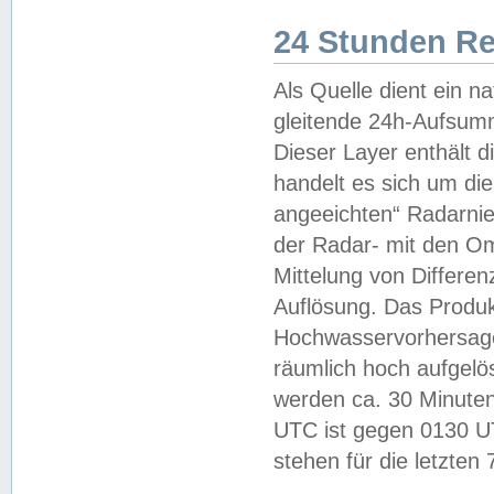
24 Stunden R
Als Quelle dient ein n
gleitende 24h-Aufsum
Dieser Layer enthält
handelt es sich um di
angeeichten“ Radarnie
der Radar- mit den O
Mittelung von Differe
Auflösung. Das Produk
Hochwasservorhersagez
räumlich hoch aufgelö
werden ca. 30 Minuten
UTC ist gegen 0130 UTC
stehen für die letzten