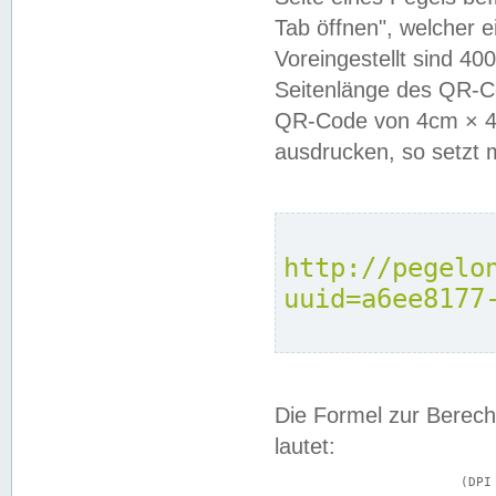
Tab öffnen", welcher 
Voreingestellt sind 4
Seitenlänge des QR-C
QR-Code von 4cm × 4c
ausdrucken, so setzt 
http://pegelo
uuid=a6ee8177
Die Formel zur Berech
lautet:
			(DPI × Druckkantenlänge in cm) ÷ 2,54 = Kantenlänge in Pixel
