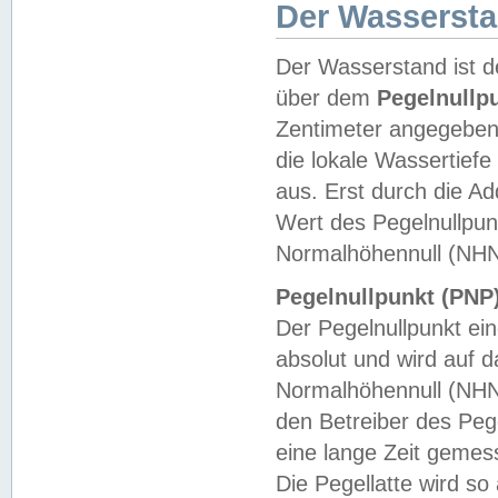
Der Wasserst
Der Wasserstand ist d
über dem
Pegelnullp
Zentimeter angegeben
die lokale Wassertie
aus. Erst durch die A
Wert des Pegelnullpun
Normalhöhennull (NHN
Pegelnullpunkt (PNP)
Der Pegelnullpunkt ei
absolut und wird auf
Normalhöhennull (NHN
den Betreiber des Pege
eine lange Zeit geme
Die Pegellatte wird s