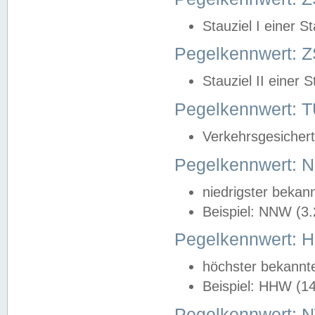
Stauziel I einer S
Pegelkennwert: Z
Stauziel II einer 
Pegelkennwert:
Verkehrsgesichert
Pegelkennwert:
niedrigster bekan
Beispiel: NNW (3
Pegelkennwert:
höchster bekannt
Beispiel: HHW (1
Pegelkennwert: 