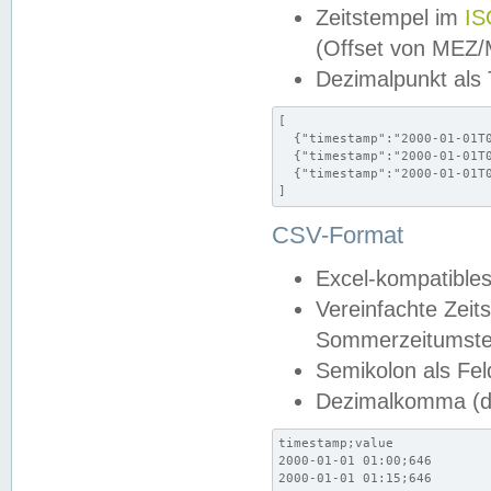
Zeitstempel im
IS
(Offset von MEZ
Dezimalpunkt als
[

  {"timestamp":"2000-01-01T0
  {"timestamp":"2000-01-01T0
  {"timestamp":"2000-01-01T0
]
CSV-Format
Excel-kompatibles
Vereinfachte Zeit
Sommerzeitumstel
Semikolon als Fel
Dezimalkomma (de
timestamp;value

2000-01-01 01:00;646

2000-01-01 01:15;646
