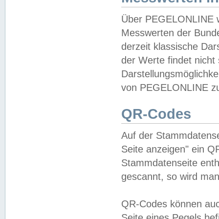
Über PEGELONLINE wer
Messwerten der Bundes
derzeit klassische Da
der Werte findet nicht 
Darstellungsmöglichkei
von PEGELONLINE zu 
QR-Codes
Auf der Stammdatensei
Seite anzeigen" ein Q
Stammdatenseite enthä
gescannt, so wird man
QR-Codes können auc
Seite eines Pegels be