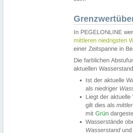
Grenzwertüber
In PEGELONLINE werde
mittleren niedrigsten
einer Zeitspanne in Be
Die farblichen Abstuf
aktuellen Wasserstand
Ist der aktuelle 
als
niedriger Was
Liegt der aktue
gilt dies als
mittle
mit
Grün
dargestel
Wasserstände obe
Wasserstand
und