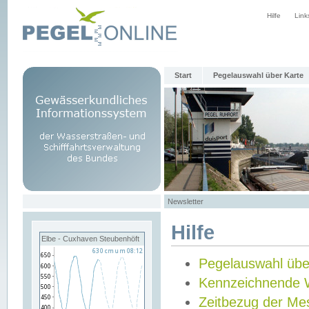
Hilfe
Link
Start
Pegelauswahl über Karte
Newsletter
Hilfe
Elbe - Cuxhaven Steubenhöft
Pegelauswahl übe
Kennzeichnende 
Zeitbezug der Me