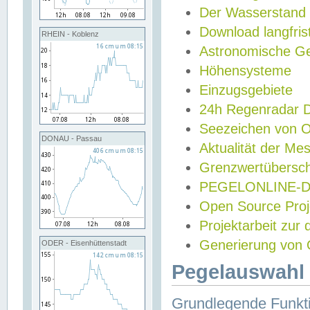
Der Wasserstand
Download langfris
RHEIN - Koblenz
Astronomische Gez
Höhensysteme
Einzugsgebiete
24h Regenradar
Seezeichen von 
DONAU - Passau
Aktualität der Me
Grenzwertübersch
PEGELONLINE-Di
Open Source Projek
Projektarbeit zur
Generierung von 
ODER - Eisenhüttenstadt
Pegelauswahl 
Grundlegende Funkti