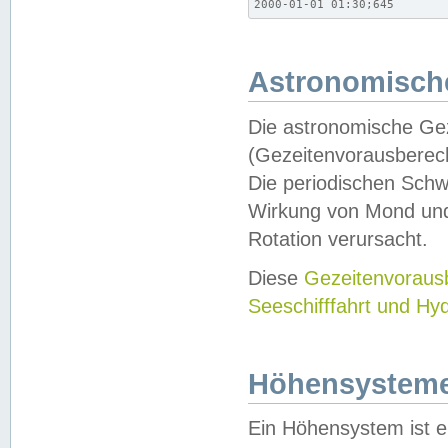
2000-01-01 01:30;645
Astronomische
Die astronomische Gez
(Gezeitenvorausberec
Die periodischen Schw
Wirkung von Mond und
Rotation verursacht.
Diese
Gezeitenvorau
Seeschifffahrt und Hy
Höhensystem
Ein Höhensystem ist e