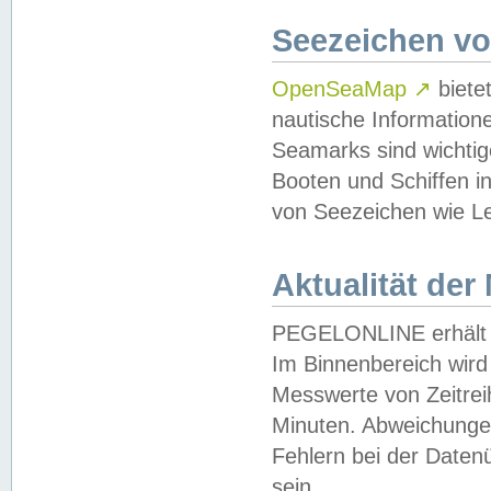
Seezeichen v
OpenSeaMap
↗
biete
nautische Information
Seamarks sind wichtig
Booten und Schiffen i
von Seezeichen wie Le
Aktualität der
PEGELONLINE erhält u
Im Binnenbereich wird 
Messwerte von Zeitreih
Minuten. Abweichungen
Fehlern bei der Daten
sein.