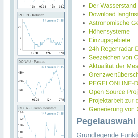
Der Wasserstand
Download langfris
RHEIN - Koblenz
Astronomische Gez
Höhensysteme
Einzugsgebiete
24h Regenradar
Seezeichen von 
DONAU - Passau
Aktualität der Me
Grenzwertübersch
PEGELONLINE-Di
Open Source Projek
Projektarbeit zur
Generierung von 
ODER - Eisenhüttenstadt
Pegelauswahl 
Grundlegende Funkti