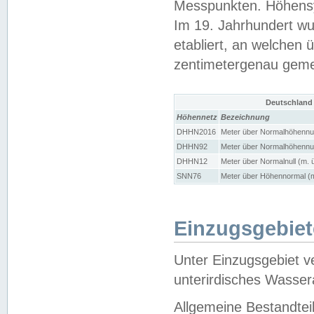
Messpunkten. Höhensy
Im 19. Jahrhundert wu
etabliert, an welchen 
zentimetergenau gem
Deutschland
Höhennetz
Bezeichnung
DHHN2016
Meter über Normalhöhennul
DHHN92
Meter über Normalhöhennul
DHHN12
Meter über Normalnull (m. 
SNN76
Meter über Höhennormal (m
Einzugsgebiet
Unter Einzugsgebiet v
unterirdisches Wasser
Allgemeine Bestandtei