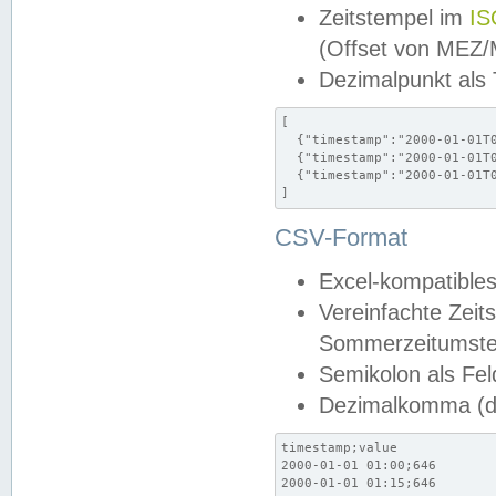
Zeitstempel im
IS
(Offset von MEZ
Dezimalpunkt als
[

  {"timestamp":"2000-01-01T0
  {"timestamp":"2000-01-01T0
  {"timestamp":"2000-01-01T0
]
CSV-Format
Excel-kompatibles
Vereinfachte Zeit
Sommerzeitumstel
Semikolon als Fel
Dezimalkomma (de
timestamp;value

2000-01-01 01:00;646

2000-01-01 01:15;646
