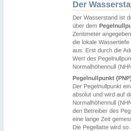
Der Wasserst
Der Wasserstand ist d
über dem
Pegelnullp
Zentimeter angegeben
die lokale Wassertie
aus. Erst durch die A
Wert des Pegelnullpun
Normalhöhennull (NHN
Pegelnullpunkt (PNP)
Der Pegelnullpunkt ei
absolut und wird auf
Normalhöhennull (NHN
den Betreiber des Pege
eine lange Zeit geme
Die Pegellatte wird s