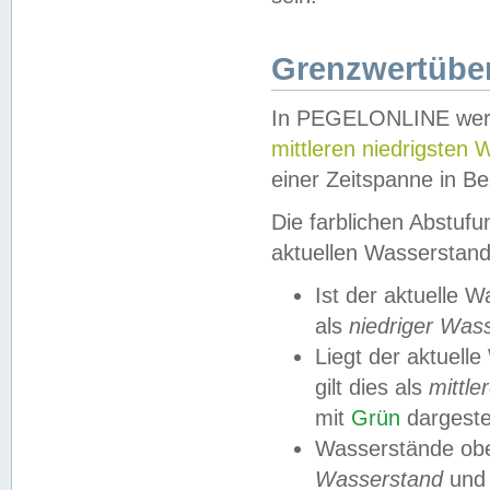
Grenzwertüber
In PEGELONLINE werde
mittleren niedrigsten
einer Zeitspanne in Be
Die farblichen Abstuf
aktuellen Wasserstand
Ist der aktuelle 
als
niedriger Was
Liegt der aktue
gilt dies als
mittle
mit
Grün
dargestel
Wasserstände obe
Wasserstand
und