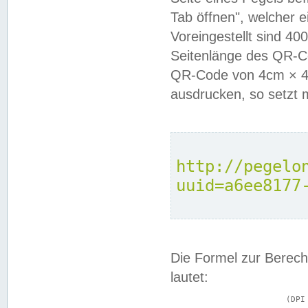
Tab öffnen", welcher 
Voreingestellt sind 4
Seitenlänge des QR-C
QR-Code von 4cm × 4c
ausdrucken, so setzt 
http://pegelo
uuid=a6ee8177
Die Formel zur Berech
lautet:
			(DPI × Druckkantenlänge in cm) ÷ 2,54 = Kantenlänge in Pixel
