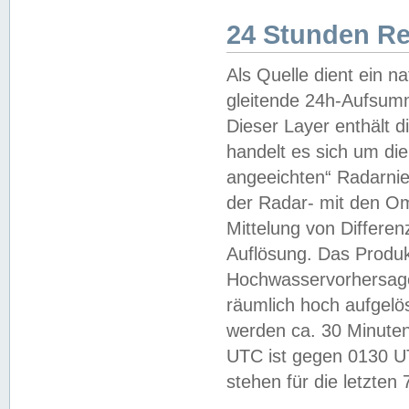
24 Stunden R
Als Quelle dient ein n
gleitende 24h-Aufsum
Dieser Layer enthält
handelt es sich um di
angeeichten“ Radarnie
der Radar- mit den O
Mittelung von Differe
Auflösung. Das Produk
Hochwasservorhersagez
räumlich hoch aufgelö
werden ca. 30 Minuten
UTC ist gegen 0130 UTC
stehen für die letzten