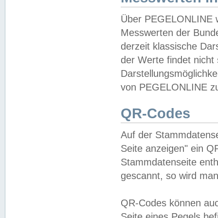
Über PEGELONLINE wer
Messwerten der Bundes
derzeit klassische Da
der Werte findet nicht 
Darstellungsmöglichkei
von PEGELONLINE zu 
QR-Codes
Auf der Stammdatensei
Seite anzeigen" ein Q
Stammdatenseite enthä
gescannt, so wird man
QR-Codes können auc
Seite eines Pegels be