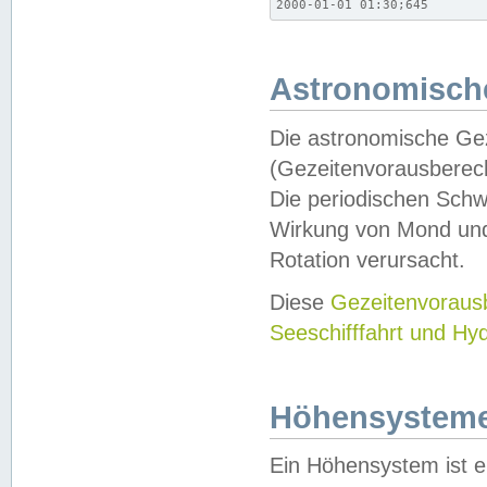
2000-01-01 01:30;645
Astronomische
Die astronomische Gez
(Gezeitenvorausberec
Die periodischen Schw
Wirkung von Mond und
Rotation verursacht.
Diese
Gezeitenvorau
Seeschifffahrt und Hy
Höhensystem
Ein Höhensystem ist e