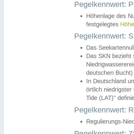
Pegelkennwert: 
Höhenlage des Nul
festgelegtes
Höhe
Pegelkennwert: 
Das Seekartennull
Das SKN bezieht s
Niedrigwassererei
deutschen Bucht) 
In Deutschland un
örtlich niedrigst
Tide (LAT)" definie
Pegelkennwert:
Regulierungs-Nie
Pegelkennwert: Z