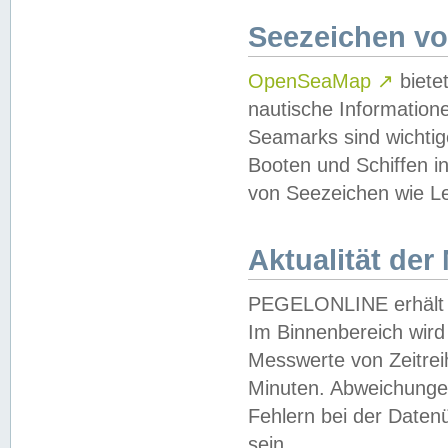
Seezeichen v
OpenSeaMap
↗
biete
nautische Information
Seamarks sind wichtig
Booten und Schiffen i
von Seezeichen wie Le
Aktualität der
PEGELONLINE erhält u
Im Binnenbereich wird 
Messwerte von Zeitreih
Minuten. Abweichungen
Fehlern bei der Daten
sein.