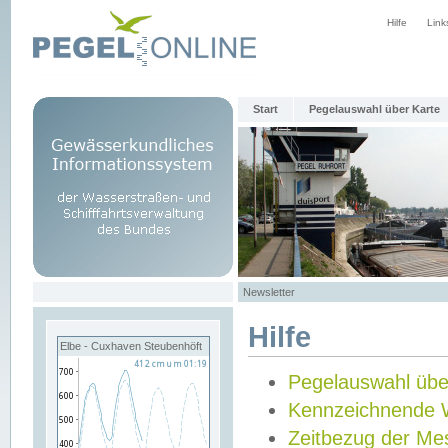
Hilfe
Link
Start
Pegelauswahl über Karte
Newsletter
Hilfe
Elbe - Cuxhaven Steubenhöft
Pegelauswahl übe
Kennzeichnende 
Zeitbezug der Me