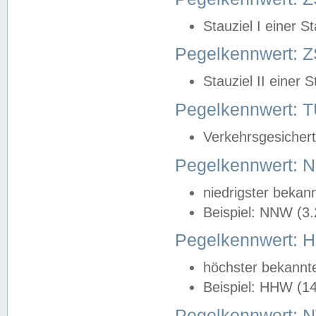
Stauziel I einer S
Pegelkennwert: Z
Stauziel II einer 
Pegelkennwert:
Verkehrsgesichert
Pegelkennwert:
niedrigster bekan
Beispiel: NNW (3
Pegelkennwert:
höchster bekannt
Beispiel: HHW (1
Pegelkennwert: 