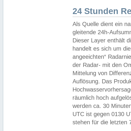
24 Stunden R
Als Quelle dient ein n
gleitende 24h-Aufsum
Dieser Layer enthält
handelt es sich um di
angeeichten“ Radarnie
der Radar- mit den O
Mittelung von Differe
Auflösung. Das Produk
Hochwasservorhersagez
räumlich hoch aufgelö
werden ca. 30 Minuten
UTC ist gegen 0130 UTC
stehen für die letzten