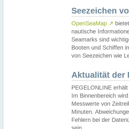
Seezeichen v
OpenSeaMap
↗
biete
nautische Information
Seamarks sind wichtig
Booten und Schiffen i
von Seezeichen wie Le
Aktualität der
PEGELONLINE erhält u
Im Binnenbereich wird 
Messwerte von Zeitreih
Minuten. Abweichungen
Fehlern bei der Daten
sein.