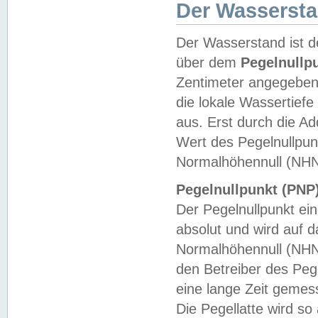
Der Wasserst
Der Wasserstand ist d
über dem
Pegelnullp
Zentimeter angegeben
die lokale Wassertie
aus. Erst durch die A
Wert des Pegelnullpun
Normalhöhennull (NHN
Pegelnullpunkt (PNP)
Der Pegelnullpunkt ei
absolut und wird auf
Normalhöhennull (NHN
den Betreiber des Pege
eine lange Zeit geme
Die Pegellatte wird s