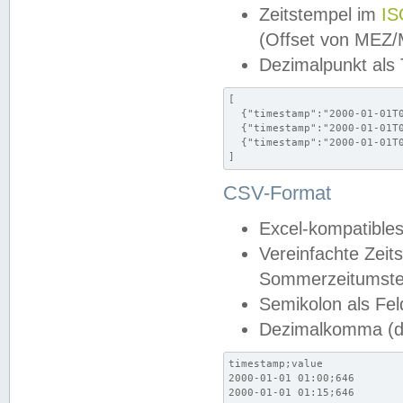
Zeitstempel im
IS
(Offset von MEZ
Dezimalpunkt als
[

  {"timestamp":"2000-01-01T0
  {"timestamp":"2000-01-01T0
  {"timestamp":"2000-01-01T0
]
CSV-Format
Excel-kompatibles
Vereinfachte Zeit
Sommerzeitumstel
Semikolon als Fel
Dezimalkomma (de
timestamp;value

2000-01-01 01:00;646

2000-01-01 01:15;646
