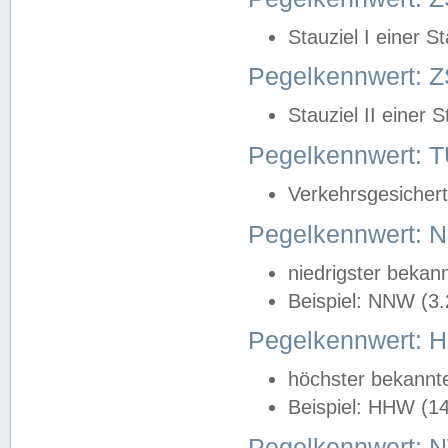
Stauziel I einer S
Pegelkennwert: Z
Stauziel II einer 
Pegelkennwert:
Verkehrsgesichert
Pegelkennwert:
niedrigster bekan
Beispiel: NNW (3
Pegelkennwert:
höchster bekannt
Beispiel: HHW (1
Pegelkennwert: 