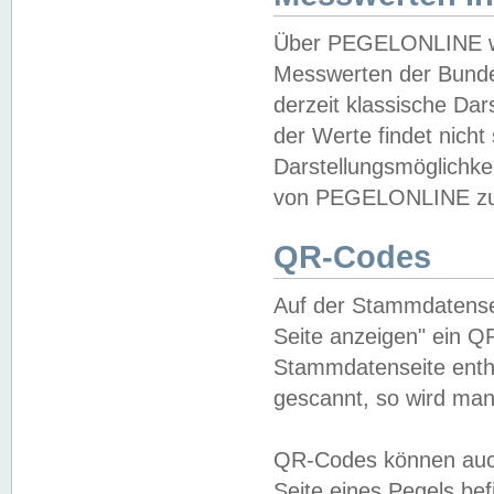
Über PEGELONLINE wer
Messwerten der Bundes
derzeit klassische Da
der Werte findet nicht 
Darstellungsmöglichkei
von PEGELONLINE zu 
QR-Codes
Auf der Stammdatensei
Seite anzeigen" ein Q
Stammdatenseite enthä
gescannt, so wird man
QR-Codes können auc
Seite eines Pegels be