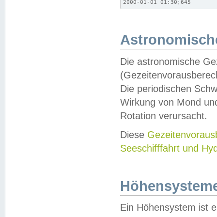
2000-01-01 01:30;645
Astronomische
Die astronomische Gez
(Gezeitenvorausberec
Die periodischen Schw
Wirkung von Mond und
Rotation verursacht.
Diese
Gezeitenvorau
Seeschifffahrt und Hy
Höhensystem
Ein Höhensystem ist e