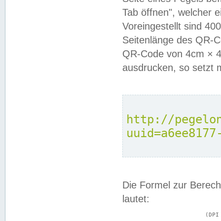
Tab öffnen", welcher 
Voreingestellt sind 4
Seitenlänge des QR-C
QR-Code von 4cm × 4c
ausdrucken, so setzt 
http://pegelo
uuid=a6ee8177
Die Formel zur Berech
lautet:
			(DPI × Druckkantenlänge in cm) ÷ 2,54 = Kantenlänge in Pixel
