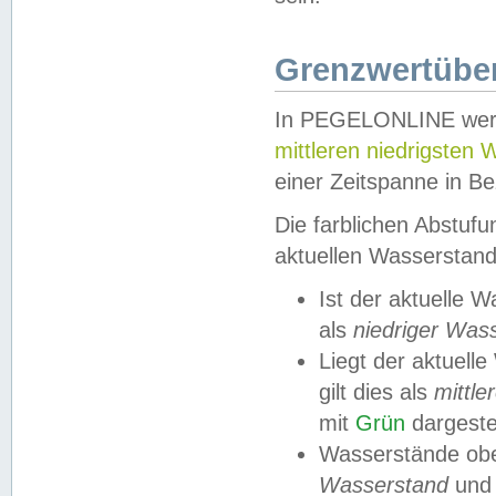
Grenzwertüber
In PEGELONLINE werde
mittleren niedrigsten
einer Zeitspanne in Be
Die farblichen Abstuf
aktuellen Wasserstand
Ist der aktuelle 
als
niedriger Was
Liegt der aktue
gilt dies als
mittle
mit
Grün
dargestel
Wasserstände obe
Wasserstand
und