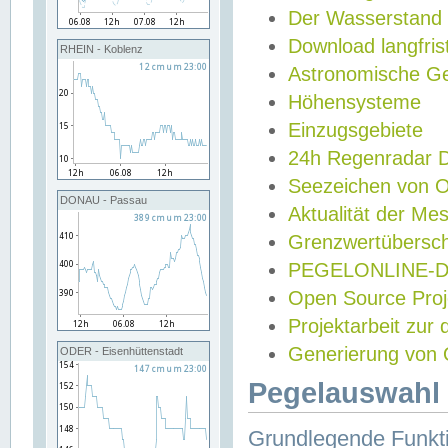
Der Wasserstand
Download langfris
RHEIN - Koblenz
Astronomische Gez
Höhensysteme
Einzugsgebiete
24h Regenradar
Seezeichen von 
DONAU - Passau
Aktualität der Me
Grenzwertübersch
PEGELONLINE-Di
Open Source Projek
Projektarbeit zur
Generierung von 
ODER - Eisenhüttenstadt
Pegelauswahl 
Grundlegende Funkti