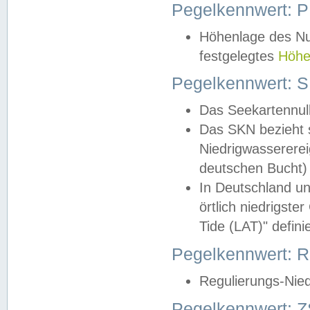
Pegelkennwert: 
Höhenlage des Nul
festgelegtes
Höhe
Pegelkennwert: 
Das Seekartennull
Das SKN bezieht s
Niedrigwassererei
deutschen Bucht) 
In Deutschland un
örtlich niedrigst
Tide (LAT)" definie
Pegelkennwert:
Regulierungs-Nie
Pegelkennwert: Z