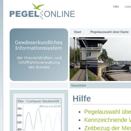
Hilfe
Link
Start
Pegelauswahl über Karte
Newsletter
Hilfe
Elbe - Cuxhaven Steubenhöft
Pegelauswahl übe
Kennzeichnende 
Zeitbezug der Me