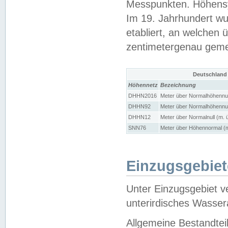
Messpunkten. Höhensy
Im 19. Jahrhundert wu
etabliert, an welchen 
zentimetergenau gem
Deutschland
Höhennetz
Bezeichnung
DHHN2016
Meter über Normalhöhennul
DHHN92
Meter über Normalhöhennul
DHHN12
Meter über Normalnull (m. 
SNN76
Meter über Höhennormal (m
Einzugsgebiet
Unter Einzugsgebiet v
unterirdisches Wasser
Allgemeine Bestandtei