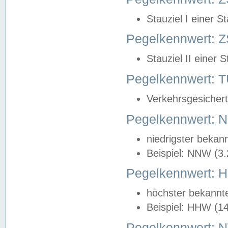
Stauziel I einer S
Pegelkennwert: Z
Stauziel II einer 
Pegelkennwert:
Verkehrsgesichert
Pegelkennwert:
niedrigster bekan
Beispiel: NNW (3
Pegelkennwert:
höchster bekannt
Beispiel: HHW (1
Pegelkennwert: 