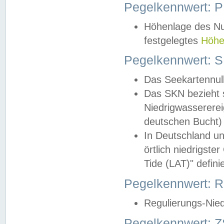
Pegelkennwert: 
Höhenlage des Nul
festgelegtes
Höhe
Pegelkennwert: 
Das Seekartennull
Das SKN bezieht s
Niedrigwassererei
deutschen Bucht) 
In Deutschland un
örtlich niedrigst
Tide (LAT)" definie
Pegelkennwert:
Regulierungs-Nie
Pegelkennwert: Z