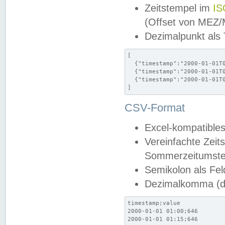
Zeitstempel im
IS
(Offset von MEZ
Dezimalpunkt als
[

  {"timestamp":"2000-01-01T0
  {"timestamp":"2000-01-01T0
  {"timestamp":"2000-01-01T0
]
CSV-Format
Excel-kompatibles
Vereinfachte Zeit
Sommerzeitumstel
Semikolon als Fel
Dezimalkomma (de
timestamp;value

2000-01-01 01:00;646

2000-01-01 01:15;646
