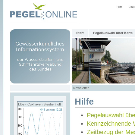
Hilfe
Link
Start
Pegelauswahl über Karte
Newsletter
Hilfe
Elbe - Cuxhaven Steubenhöft
Pegelauswahl übe
Kennzeichnende 
Zeitbezug der Me