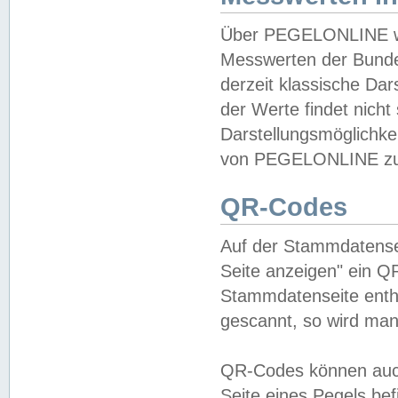
Über PEGELONLINE wer
Messwerten der Bundes
derzeit klassische Da
der Werte findet nicht 
Darstellungsmöglichkei
von PEGELONLINE zu 
QR-Codes
Auf der Stammdatensei
Seite anzeigen" ein Q
Stammdatenseite enthä
gescannt, so wird man
QR-Codes können auc
Seite eines Pegels be