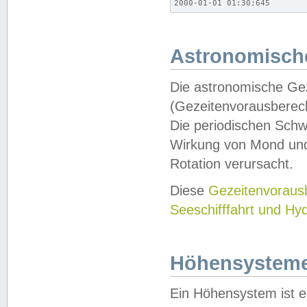
2000-01-01 01:30;645
Astronomische
Die astronomische Gez
(Gezeitenvorausberec
Die periodischen Schw
Wirkung von Mond und
Rotation verursacht.
Diese
Gezeitenvorau
Seeschifffahrt und Hy
Höhensystem
Ein Höhensystem ist e