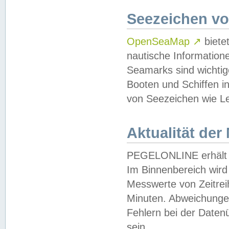
Seezeichen v
OpenSeaMap
↗
biete
nautische Information
Seamarks sind wichtig
Booten und Schiffen i
von Seezeichen wie Le
Aktualität der
PEGELONLINE erhält u
Im Binnenbereich wird 
Messwerte von Zeitreih
Minuten. Abweichungen
Fehlern bei der Daten
sein.