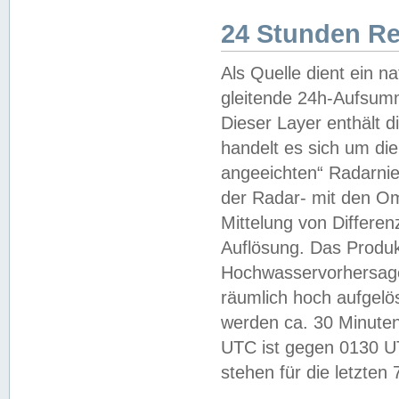
24 Stunden R
Als Quelle dient ein n
gleitende 24h-Aufsum
Dieser Layer enthält
handelt es sich um di
angeeichten“ Radarnie
der Radar- mit den O
Mittelung von Differe
Auflösung. Das Produk
Hochwasservorhersagez
räumlich hoch aufgelö
werden ca. 30 Minuten
UTC ist gegen 0130 UTC
stehen für die letzten