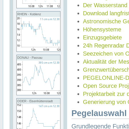
Der Wasserstand
Download langfris
RHEIN - Koblenz
Astronomische Gez
Höhensysteme
Einzugsgebiete
24h Regenradar
Seezeichen von 
DONAU - Passau
Aktualität der Me
Grenzwertübersch
PEGELONLINE-Di
Open Source Projek
Projektarbeit zur
Generierung von 
ODER - Eisenhüttenstadt
Pegelauswahl 
Grundlegende Funkti