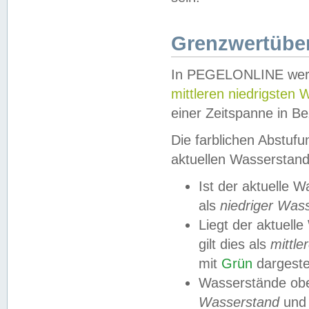
Grenzwertüber
In PEGELONLINE werde
mittleren niedrigsten
einer Zeitspanne in Be
Die farblichen Abstuf
aktuellen Wasserstand
Ist der aktuelle 
als
niedriger Was
Liegt der aktue
gilt dies als
mittle
mit
Grün
dargestel
Wasserstände obe
Wasserstand
und