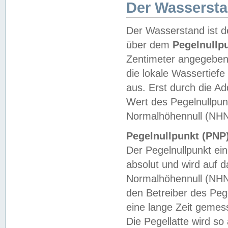
Der Wasserst
Der Wasserstand ist d
über dem
Pegelnullp
Zentimeter angegeben
die lokale Wassertie
aus. Erst durch die A
Wert des Pegelnullpun
Normalhöhennull (NHN
Pegelnullpunkt (PNP)
Der Pegelnullpunkt ei
absolut und wird auf
Normalhöhennull (NHN
den Betreiber des Pege
eine lange Zeit geme
Die Pegellatte wird s