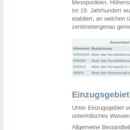
Messpunkten. Höhensy
Im 19. Jahrhundert wu
etabliert, an welchen 
zentimetergenau gem
Deutschland
Höhennetz
Bezeichnung
DHHN2016
Meter über Normalhöhennul
DHHN92
Meter über Normalhöhennul
DHHN12
Meter über Normalnull (m. 
SNN76
Meter über Höhennormal (m
Einzugsgebiet
Unter Einzugsgebiet v
unterirdisches Wasser
Allgemeine Bestandtei