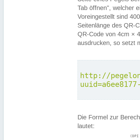
Tab öffnen", welcher 
Voreingestellt sind 4
Seitenlänge des QR-C
QR-Code von 4cm × 4c
ausdrucken, so setzt 
http://pegelo
uuid=a6ee8177
Die Formel zur Berech
lautet:
			(DPI × Druckkantenlänge in cm) ÷ 2,54 = Kantenlänge in Pixel
