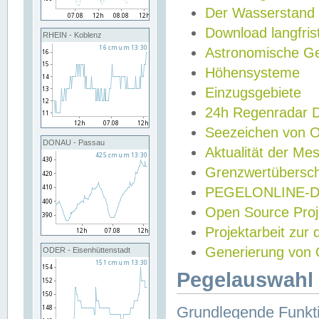
Der Wasserstand
Download langfris
RHEIN - Koblenz
Astronomische Gez
Höhensysteme
Einzugsgebiete
24h Regenradar
Seezeichen von 
DONAU - Passau
Aktualität der Me
Grenzwertübersch
PEGELONLINE-Di
Open Source Projek
Projektarbeit zur
Generierung von 
ODER - Eisenhüttenstadt
Pegelauswahl 
Grundlegende Funkti