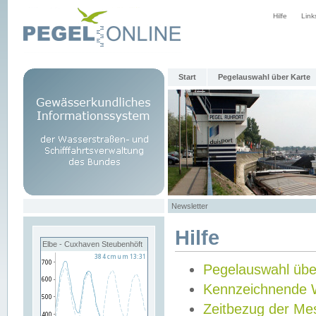
Hilfe
Link
Start
Pegelauswahl über Karte
Newsletter
Hilfe
Elbe - Cuxhaven Steubenhöft
Pegelauswahl übe
Kennzeichnende 
Zeitbezug der Me