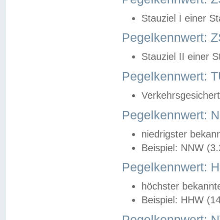
Stauziel I einer S
Pegelkennwert: Z
Stauziel II einer 
Pegelkennwert:
Verkehrsgesichert
Pegelkennwert:
niedrigster bekan
Beispiel: NNW (3
Pegelkennwert:
höchster bekannt
Beispiel: HHW (1
Pegelkennwert: 