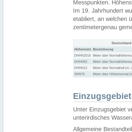
Messpunkten. Höhensy
Im 19. Jahrhundert wu
etabliert, an welchen 
zentimetergenau gem
Deutschland
Höhennetz
Bezeichnung
DHHN2016
Meter über Normalhöhennul
DHHN92
Meter über Normalhöhennul
DHHN12
Meter über Normalnull (m. 
SNN76
Meter über Höhennormal (m
Einzugsgebiet
Unter Einzugsgebiet v
unterirdisches Wasser
Allgemeine Bestandtei