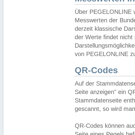
Über PEGELONLINE wer
Messwerten der Bundes
derzeit klassische Da
der Werte findet nicht 
Darstellungsmöglichkei
von PEGELONLINE zu 
QR-Codes
Auf der Stammdatensei
Seite anzeigen" ein Q
Stammdatenseite enthä
gescannt, so wird man
QR-Codes können auc
Seite eines Pegels be