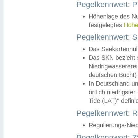
Pegelkennwert: 
Höhenlage des Nul
festgelegtes
Höhe
Pegelkennwert: 
Das Seekartennull
Das SKN bezieht s
Niedrigwassererei
deutschen Bucht) 
In Deutschland un
örtlich niedrigst
Tide (LAT)" definie
Pegelkennwert:
Regulierungs-Nie
Pegelkennwert: Z