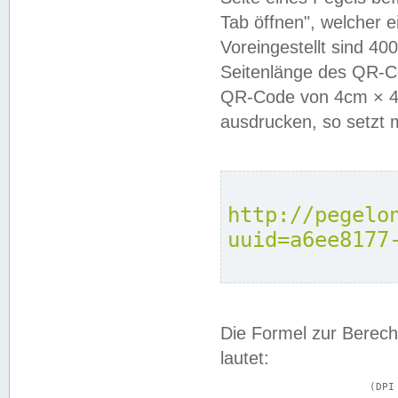
Tab öffnen", welcher 
Voreingestellt sind 4
Seitenlänge des QR-C
QR-Code von 4cm × 4c
ausdrucken, so setzt 
http://pegelo
uuid=a6ee8177
Die Formel zur Berech
lautet:
			(DPI × Druckkantenlänge in cm) ÷ 2,54 = Kantenlänge in Pixel
