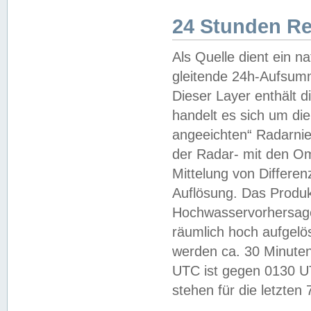
24 Stunden R
Als Quelle dient ein n
gleitende 24h-Aufsum
Dieser Layer enthält
handelt es sich um di
angeeichten“ Radarnie
der Radar- mit den O
Mittelung von Differe
Auflösung. Das Produk
Hochwasservorhersagez
räumlich hoch aufgelö
werden ca. 30 Minuten
UTC ist gegen 0130 UTC
stehen für die letzten