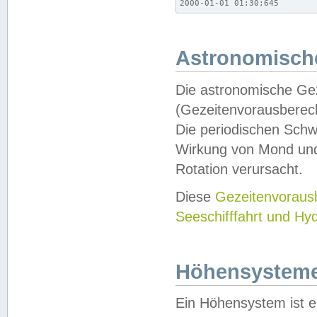
2000-01-01 01:30;645
Astronomische
Die astronomische Gez
(Gezeitenvorausberec
Die periodischen Schw
Wirkung von Mond und
Rotation verursacht.
Diese
Gezeitenvorau
Seeschifffahrt und Hy
Höhensystem
Ein Höhensystem ist e