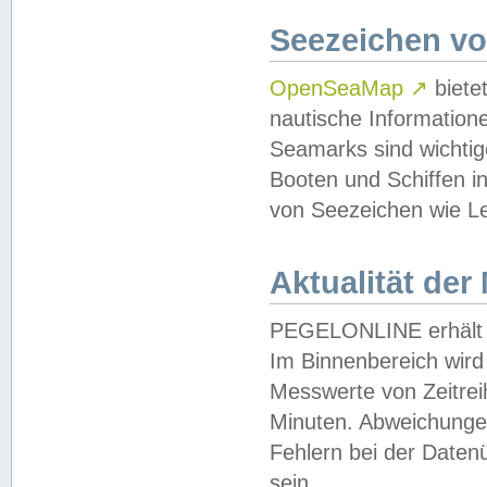
Seezeichen v
OpenSeaMap
↗
biete
nautische Information
Seamarks sind wichtig
Booten und Schiffen i
von Seezeichen wie Le
Aktualität der
PEGELONLINE erhält u
Im Binnenbereich wird 
Messwerte von Zeitreih
Minuten. Abweichungen
Fehlern bei der Daten
sein.