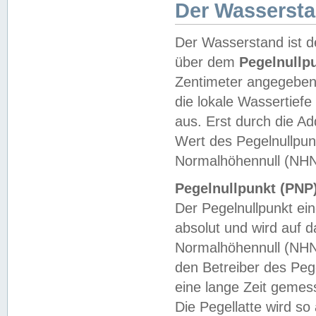
Der Wasserst
Der Wasserstand ist d
über dem
Pegelnullp
Zentimeter angegeben
die lokale Wassertie
aus. Erst durch die A
Wert des Pegelnullpun
Normalhöhennull (NHN
Pegelnullpunkt (PNP)
Der Pegelnullpunkt ei
absolut und wird auf
Normalhöhennull (NHN
den Betreiber des Pege
eine lange Zeit geme
Die Pegellatte wird s