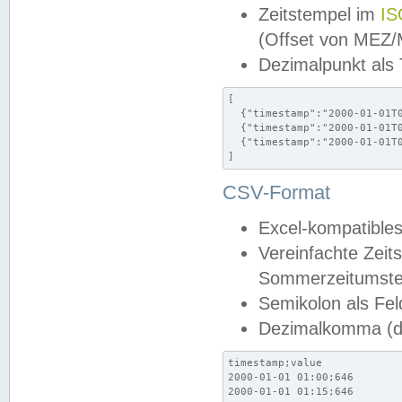
Zeitstempel im
IS
(Offset von MEZ
Dezimalpunkt als
[

  {"timestamp":"2000-01-01T0
  {"timestamp":"2000-01-01T0
  {"timestamp":"2000-01-01T0
]
CSV-Format
Excel-kompatibles
Vereinfachte Zeit
Sommerzeitumstel
Semikolon als Fel
Dezimalkomma (de
timestamp;value

2000-01-01 01:00;646

2000-01-01 01:15;646
