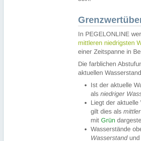
Grenzwertüber
In PEGELONLINE werde
mittleren niedrigsten
einer Zeitspanne in Be
Die farblichen Abstuf
aktuellen Wasserstand
Ist der aktuelle 
als
niedriger Was
Liegt der aktue
gilt dies als
mittle
mit
Grün
dargestel
Wasserstände obe
Wasserstand
und