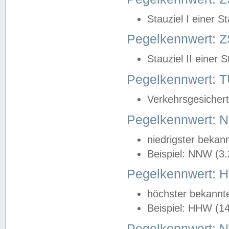
Stauziel I einer S
Pegelkennwert: Z
Stauziel II einer 
Pegelkennwert:
Verkehrsgesichert
Pegelkennwert:
niedrigster bekan
Beispiel: NNW (3
Pegelkennwert:
höchster bekannt
Beispiel: HHW (1
Pegelkennwert: 