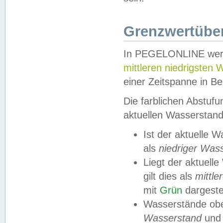
Grenzwertüber
In PEGELONLINE werde
mittleren niedrigsten
einer Zeitspanne in Be
Die farblichen Abstuf
aktuellen Wasserstand
Ist der aktuelle 
als
niedriger Was
Liegt der aktue
gilt dies als
mittle
mit
Grün
dargestel
Wasserstände obe
Wasserstand
und