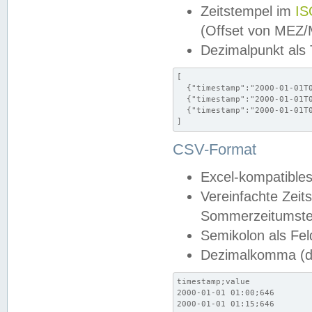
Zeitstempel im
IS
(Offset von MEZ
Dezimalpunkt als
[

  {"timestamp":"2000-01-01T0
  {"timestamp":"2000-01-01T0
  {"timestamp":"2000-01-01T0
]
CSV-Format
Excel-kompatibles
Vereinfachte Zeit
Sommerzeitumstel
Semikolon als Fel
Dezimalkomma (de
timestamp;value

2000-01-01 01:00;646

2000-01-01 01:15;646
