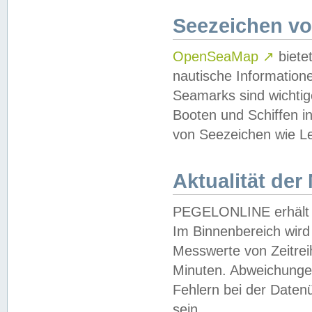
Seezeichen v
OpenSeaMap
↗
biete
nautische Information
Seamarks sind wichtig
Booten und Schiffen i
von Seezeichen wie Le
Aktualität der
PEGELONLINE erhält u
Im Binnenbereich wird 
Messwerte von Zeitreih
Minuten. Abweichungen
Fehlern bei der Daten
sein.