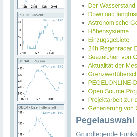
Der Wasserstand
Download langfris
RHEIN - Koblenz
Astronomische Gez
Höhensysteme
Einzugsgebiete
24h Regenradar
Seezeichen von 
DONAU - Passau
Aktualität der Me
Grenzwertübersch
PEGELONLINE-Di
Open Source Projek
Projektarbeit zur
Generierung von 
ODER - Eisenhüttenstadt
Pegelauswahl 
Grundlegende Funkti