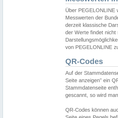
Über PEGELONLINE wer
Messwerten der Bundes
derzeit klassische Da
der Werte findet nicht 
Darstellungsmöglichkei
von PEGELONLINE zu 
QR-Codes
Auf der Stammdatensei
Seite anzeigen" ein Q
Stammdatenseite enthä
gescannt, so wird man
QR-Codes können auc
Seite eines Pegels be