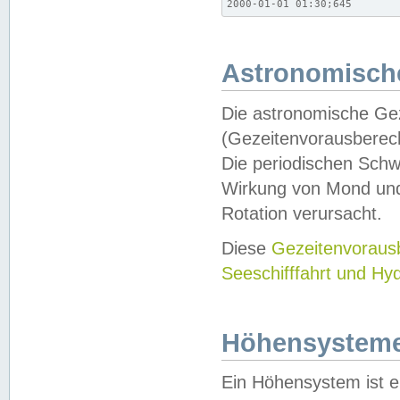
2000-01-01 01:30;645
Astronomische
Die astronomische Gez
(Gezeitenvorausberec
Die periodischen Schw
Wirkung von Mond und
Rotation verursacht.
Diese
Gezeitenvorau
Seeschifffahrt und Hy
Höhensystem
Ein Höhensystem ist e