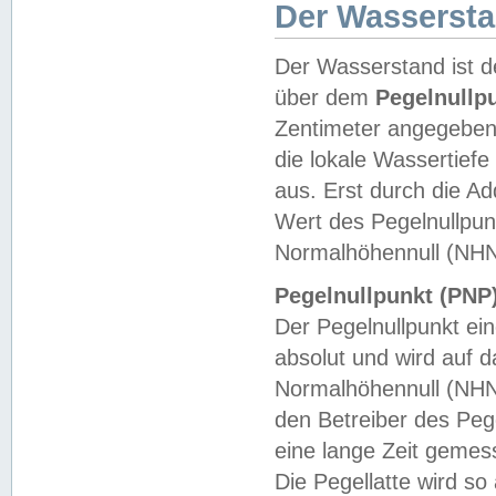
Der Wasserst
Der Wasserstand ist d
über dem
Pegelnullp
Zentimeter angegeben
die lokale Wassertie
aus. Erst durch die A
Wert des Pegelnullpun
Normalhöhennull (NHN
Pegelnullpunkt (PNP)
Der Pegelnullpunkt ei
absolut und wird auf
Normalhöhennull (NHN
den Betreiber des Pege
eine lange Zeit geme
Die Pegellatte wird s