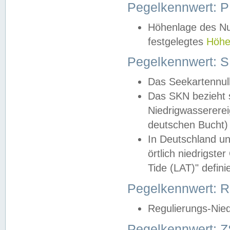
Pegelkennwert: 
Höhenlage des Nul
festgelegtes
Höhe
Pegelkennwert: 
Das Seekartennull
Das SKN bezieht s
Niedrigwassererei
deutschen Bucht) 
In Deutschland un
örtlich niedrigst
Tide (LAT)" definie
Pegelkennwert:
Regulierungs-Nie
Pegelkennwert: Z