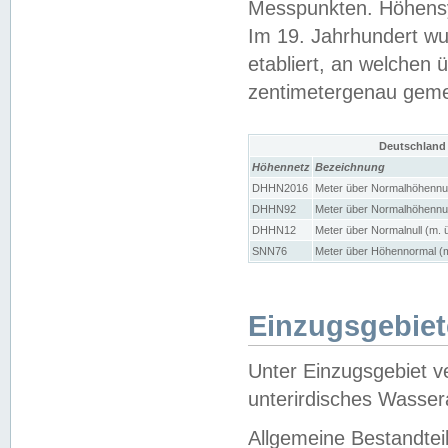
Messpunkten. Höhensy
Im 19. Jahrhundert wu
etabliert, an welchen 
zentimetergenau gem
Deutschland
Höhennetz
Bezeichnung
DHHN2016
Meter über Normalhöhennul
DHHN92
Meter über Normalhöhennul
DHHN12
Meter über Normalnull (m. 
SNN76
Meter über Höhennormal (m
Einzugsgebiet
Unter Einzugsgebiet v
unterirdisches Wasser
Allgemeine Bestandtei