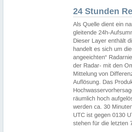
24 Stunden R
Als Quelle dient ein n
gleitende 24h-Aufsum
Dieser Layer enthält
handelt es sich um di
angeeichten“ Radarnie
der Radar- mit den O
Mittelung von Differe
Auflösung. Das Produk
Hochwasservorhersagez
räumlich hoch aufgelö
werden ca. 30 Minuten
UTC ist gegen 0130 UTC
stehen für die letzten