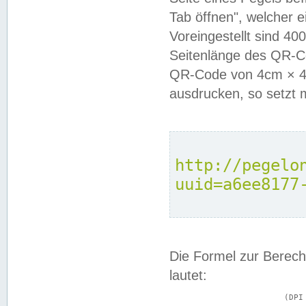
Tab öffnen", welcher 
Voreingestellt sind 4
Seitenlänge des QR-C
QR-Code von 4cm × 4c
ausdrucken, so setzt 
http://pegelo
uuid=a6ee8177
Die Formel zur Berech
lautet:
			(DPI × Druckkantenlänge in cm) ÷ 2,54 = Kantenlänge in Pixel
