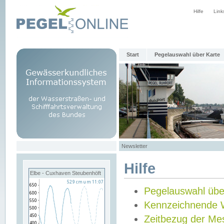
Hilfe
Link
Start
Pegelauswahl über Karte
Newsletter
Hilfe
Elbe - Cuxhaven Steubenhöft
Pegelauswahl übe
Kennzeichnende 
Zeitbezug der Me