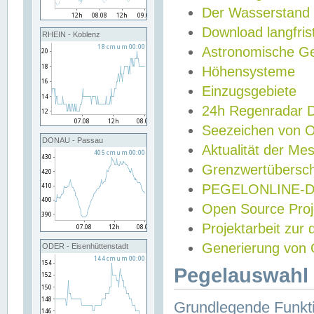
Der Wasserstand
Download langfris
RHEIN - Koblenz
Astronomische Gez
Höhensysteme
Einzugsgebiete
24h Regenradar
Seezeichen von 
DONAU - Passau
Aktualität der Me
Grenzwertübersch
PEGELONLINE-Di
Open Source Projek
Projektarbeit zur
Generierung von 
ODER - Eisenhüttenstadt
Pegelauswahl 
Grundlegende Funkti