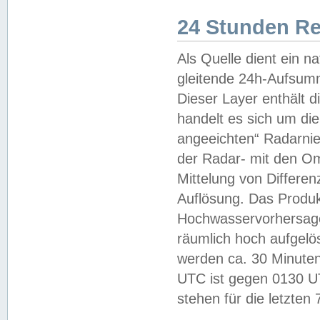
24 Stunden R
Als Quelle dient ein n
gleitende 24h-Aufsum
Dieser Layer enthält
handelt es sich um di
angeeichten“ Radarnie
der Radar- mit den O
Mittelung von Differe
Auflösung. Das Produk
Hochwasservorhersagez
räumlich hoch aufgelö
werden ca. 30 Minuten
UTC ist gegen 0130 UTC
stehen für die letzten