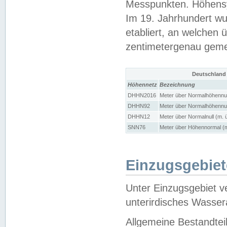
Messpunkten. Höhensy
Im 19. Jahrhundert wu
etabliert, an welchen 
zentimetergenau gem
Deutschland
Höhennetz
Bezeichnung
DHHN2016
Meter über Normalhöhennul
DHHN92
Meter über Normalhöhennul
DHHN12
Meter über Normalnull (m. 
SNN76
Meter über Höhennormal (m
Einzugsgebiet
Unter Einzugsgebiet v
unterirdisches Wasser
Allgemeine Bestandtei