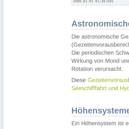
2000-01-01 01:30;645
Astronomische
Die astronomische Gez
(Gezeitenvorausberec
Die periodischen Schw
Wirkung von Mond und
Rotation verursacht.
Diese
Gezeitenvorau
Seeschifffahrt und Hy
Höhensystem
Ein Höhensystem ist e