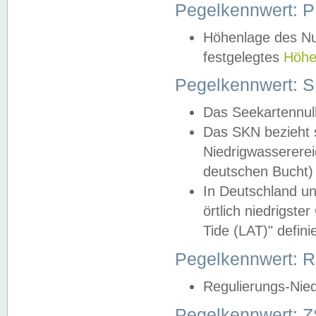
Pegelkennwert: 
Höhenlage des Nul
festgelegtes
Höhe
Pegelkennwert: 
Das Seekartennull
Das SKN bezieht s
Niedrigwassererei
deutschen Bucht) 
In Deutschland un
örtlich niedrigst
Tide (LAT)" definie
Pegelkennwert:
Regulierungs-Nie
Pegelkennwert: Z