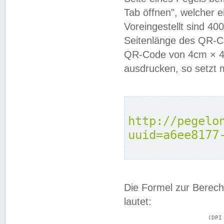
Tab öffnen", welcher 
Voreingestellt sind 4
Seitenlänge des QR-C
QR-Code von 4cm × 4c
ausdrucken, so setzt 
http://pegelo
uuid=a6ee8177
Die Formel zur Berech
lautet:
			(DPI × Druckkantenlänge in cm) ÷ 2,54 = Kantenlänge in Pixel
