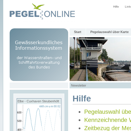
Hilfe
Link
Start
Pegelauswahl über Karte
Newsletter
Hilfe
Elbe - Cuxhaven Steubenhöft
Pegelauswahl übe
Kennzeichnende 
Zeitbezug der Me