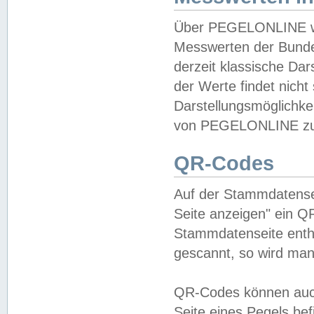
Über PEGELONLINE wer
Messwerten der Bundes
derzeit klassische Da
der Werte findet nicht 
Darstellungsmöglichkei
von PEGELONLINE zu 
QR-Codes
Auf der Stammdatensei
Seite anzeigen" ein Q
Stammdatenseite enthä
gescannt, so wird man
QR-Codes können auc
Seite eines Pegels be