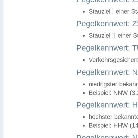
Stauziel I einer S
Pegelkennwert: Z
Stauziel II einer 
Pegelkennwert:
Verkehrsgesichert
Pegelkennwert:
niedrigster bekan
Beispiel: NNW (3
Pegelkennwert:
höchster bekannt
Beispiel: HHW (1
Pegelkennwert: 