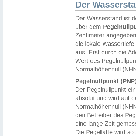
Der Wasserst
Der Wasserstand ist d
über dem
Pegelnullp
Zentimeter angegeben
die lokale Wassertie
aus. Erst durch die A
Wert des Pegelnullpun
Normalhöhennull (NHN
Pegelnullpunkt (PNP)
Der Pegelnullpunkt ei
absolut und wird auf
Normalhöhennull (NHN
den Betreiber des Pege
eine lange Zeit geme
Die Pegellatte wird s