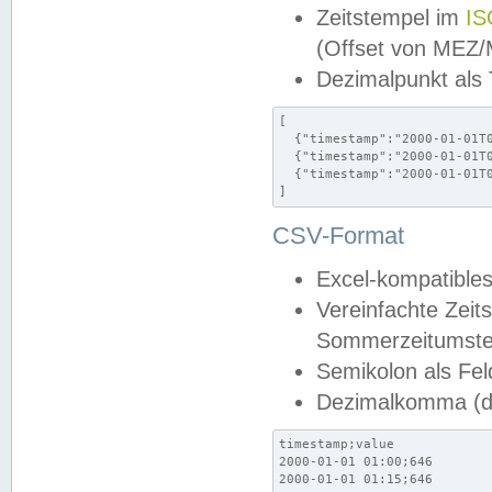
Zeitstempel im
IS
(Offset von MEZ
Dezimalpunkt als
[

  {"timestamp":"2000-01-01T0
  {"timestamp":"2000-01-01T0
  {"timestamp":"2000-01-01T0
]
CSV-Format
Excel-kompatibles
Vereinfachte Zeit
Sommerzeitumstel
Semikolon als Fel
Dezimalkomma (de
timestamp;value

2000-01-01 01:00;646

2000-01-01 01:15;646
