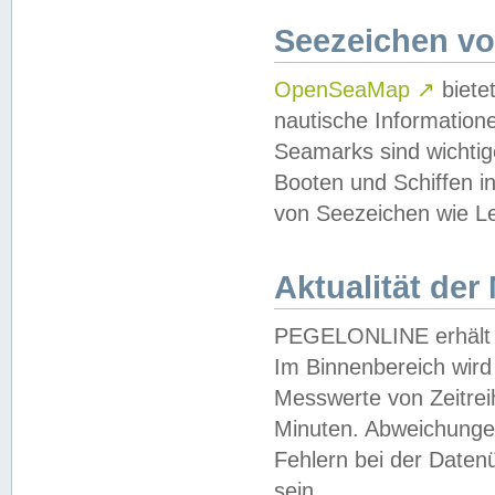
Seezeichen v
OpenSeaMap
↗
biete
nautische Information
Seamarks sind wichtig
Booten und Schiffen i
von Seezeichen wie Le
Aktualität der
PEGELONLINE erhält u
Im Binnenbereich wird 
Messwerte von Zeitreih
Minuten. Abweichungen
Fehlern bei der Daten
sein.