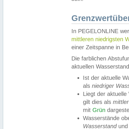
Grenzwertüber
In PEGELONLINE werde
mittleren niedrigsten
einer Zeitspanne in Be
Die farblichen Abstuf
aktuellen Wasserstand
Ist der aktuelle 
als
niedriger Was
Liegt der aktue
gilt dies als
mittle
mit
Grün
dargestel
Wasserstände obe
Wasserstand
und