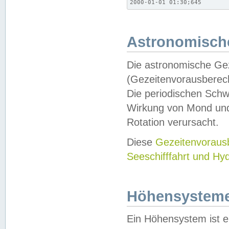
2000-01-01 01:30;645
Astronomische
Die astronomische Gez
(Gezeitenvorausberec
Die periodischen Schw
Wirkung von Mond und
Rotation verursacht.
Diese
Gezeitenvorau
Seeschifffahrt und Hy
Höhensystem
Ein Höhensystem ist e