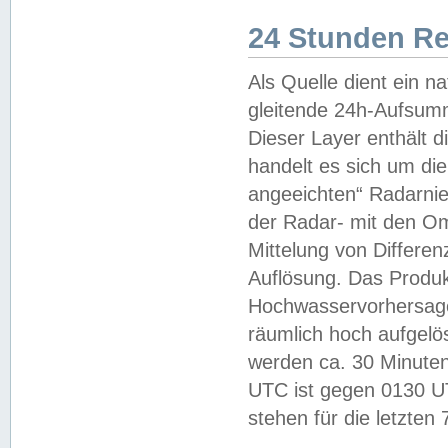
24 Stunden R
Als Quelle dient ein n
gleitende 24h-Aufsum
Dieser Layer enthält
handelt es sich um di
angeeichten“ Radarnie
der Radar- mit den O
Mittelung von Differe
Auflösung. Das Produk
Hochwasservorhersagez
räumlich hoch aufgelö
werden ca. 30 Minuten
UTC ist gegen 0130 UTC
stehen für die letzten