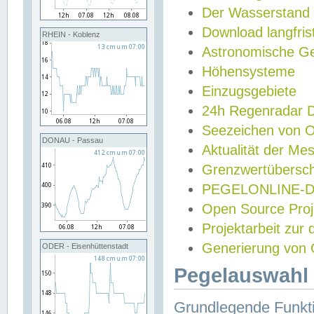
Der Wasserstand
Download langfris
RHEIN - Koblenz
Astronomische Gez
Höhensysteme
Einzugsgebiete
24h Regenradar
Seezeichen von 
DONAU - Passau
Aktualität der Me
Grenzwertübersch
PEGELONLINE-Di
Open Source Projek
Projektarbeit zur
Generierung von 
ODER - Eisenhüttenstadt
Pegelauswahl 
Grundlegende Funkti