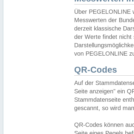
Über PEGELONLINE wer
Messwerten der Bundes
derzeit klassische Da
der Werte findet nicht 
Darstellungsmöglichkei
von PEGELONLINE zu 
QR-Codes
Auf der Stammdatensei
Seite anzeigen" ein Q
Stammdatenseite enthä
gescannt, so wird man
QR-Codes können auc
Seite eines Pegels be