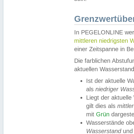
Grenzwertüber
In PEGELONLINE werde
mittleren niedrigsten
einer Zeitspanne in Be
Die farblichen Abstuf
aktuellen Wasserstand
Ist der aktuelle 
als
niedriger Was
Liegt der aktue
gilt dies als
mittle
mit
Grün
dargestel
Wasserstände obe
Wasserstand
und