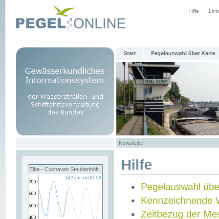
Hilfe
Link
Start
Pegelauswahl über Karte
Newsletter
Hilfe
Elbe - Cuxhaven Steubenhöft
Pegelauswahl übe
Kennzeichnende 
Zeitbezug der Me