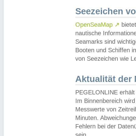
Seezeichen v
OpenSeaMap
↗
biete
nautische Information
Seamarks sind wichtig
Booten und Schiffen i
von Seezeichen wie Le
Aktualität der
PEGELONLINE erhält u
Im Binnenbereich wird 
Messwerte von Zeitreih
Minuten. Abweichungen
Fehlern bei der Daten
sein.