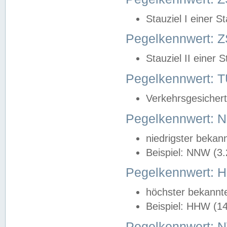
Stauziel I einer S
Pegelkennwert: Z
Stauziel II einer 
Pegelkennwert:
Verkehrsgesichert
Pegelkennwert:
niedrigster bekan
Beispiel: NNW (3
Pegelkennwert:
höchster bekannt
Beispiel: HHW (1
Pegelkennwert: 