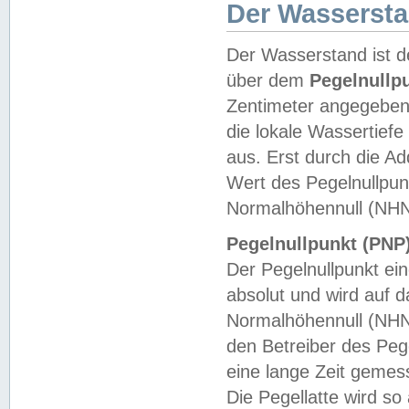
Der Wasserst
Der Wasserstand ist d
über dem
Pegelnullp
Zentimeter angegeben
die lokale Wassertie
aus. Erst durch die A
Wert des Pegelnullpun
Normalhöhennull (NHN
Pegelnullpunkt (PNP)
Der Pegelnullpunkt ei
absolut und wird auf
Normalhöhennull (NHN
den Betreiber des Pege
eine lange Zeit geme
Die Pegellatte wird s