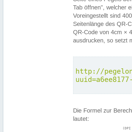
Tab öffnen", welcher 
Voreingestellt sind 4
Seitenlänge des QR-C
QR-Code von 4cm × 4c
ausdrucken, so setzt 
http://pegelo
uuid=a6ee8177
Die Formel zur Berech
lautet:
			(DPI × Druckkantenlänge in cm) ÷ 2,54 = Kantenlänge in Pixel
