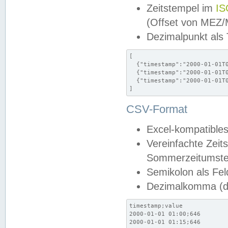
Zeitstempel im
IS
(Offset von MEZ
Dezimalpunkt als
[

  {"timestamp":"2000-01-01T0
  {"timestamp":"2000-01-01T0
  {"timestamp":"2000-01-01T0
]
CSV-Format
Excel-kompatibles
Vereinfachte Zeit
Sommerzeitumstel
Semikolon als Fel
Dezimalkomma (de
timestamp;value

2000-01-01 01:00;646

2000-01-01 01:15;646
