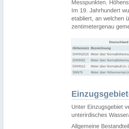
Messpunkten. Höhensy
Im 19. Jahrhundert wu
etabliert, an welchen 
zentimetergenau gem
Deutschland
Höhennetz
Bezeichnung
DHHN2016
Meter über Normalhöhennul
DHHN92
Meter über Normalhöhennul
DHHN12
Meter über Normalnull (m. 
SNN76
Meter über Höhennormal (m
Einzugsgebiet
Unter Einzugsgebiet v
unterirdisches Wasser
Allgemeine Bestandtei