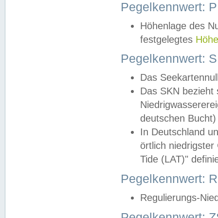
Pegelkennwert: 
Höhenlage des Nul
festgelegtes
Höhe
Pegelkennwert: 
Das Seekartennull
Das SKN bezieht s
Niedrigwassererei
deutschen Bucht) 
In Deutschland un
örtlich niedrigst
Tide (LAT)" definie
Pegelkennwert:
Regulierungs-Nie
Pegelkennwert: Z