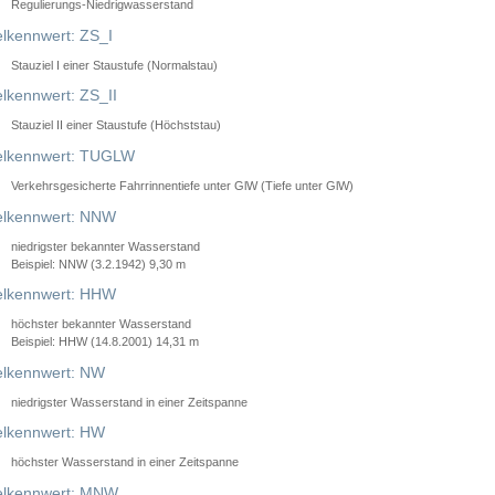
Regulierungs-Niedrigwasserstand
lkennwert: ZS_I
Stauziel I einer Staustufe (Normalstau)
lkennwert: ZS_II
Stauziel II einer Staustufe (Höchststau)
elkennwert: TUGLW
Verkehrsgesicherte Fahrrinnentiefe unter GlW (Tiefe unter GlW)
lkennwert: NNW
niedrigster bekannter Wasserstand
Beispiel: NNW (3.2.1942) 9,30 m
lkennwert: HHW
höchster bekannter Wasserstand
Beispiel: HHW (14.8.2001) 14,31 m
lkennwert: NW
niedrigster Wasserstand in einer Zeitspanne
lkennwert: HW
höchster Wasserstand in einer Zeitspanne
elkennwert: MNW