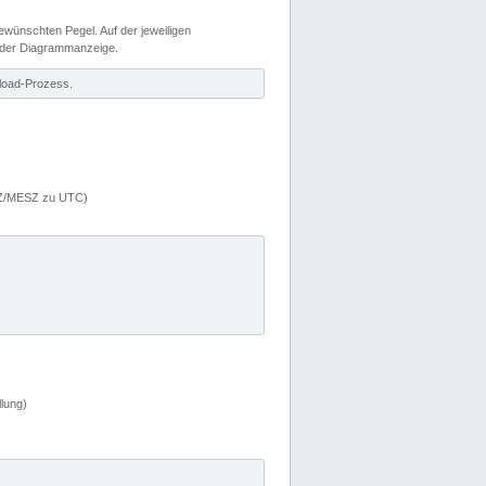
wünschten Pegel. Auf der jeweiligen
 der Diagrammanzeige.
load-Prozess.
MEZ/MESZ zu UTC)
lung)