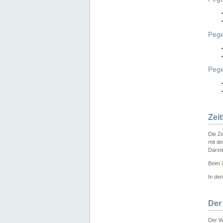
Pege
Peg
Zei
Die Ze
mit d
Darst
Beim
In de
Der
Der W