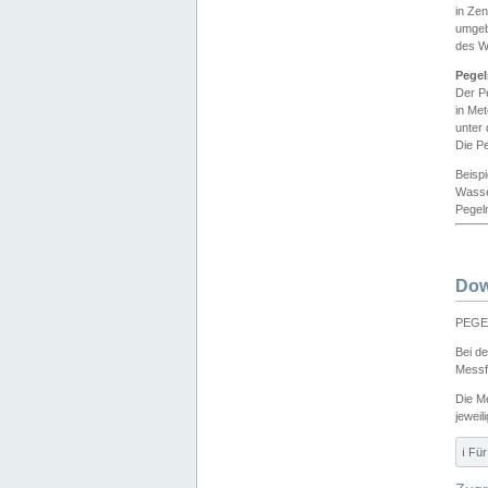
in Ze
umgeb
des W
Pegel
Der P
in Me
unter
Die Pe
Beisp
Wasse
Pegeln
Dow
PEGEL
Bei d
Messf
Die M
jeweil
ℹ️ F