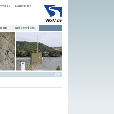
hinweise
Einstellungen
loads
Webservices