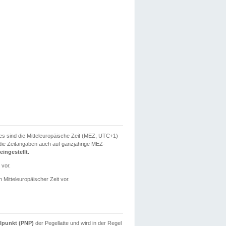
ies sind die Mitteleuropäische Zeit (MEZ, UTC+1)
ie Zeitangaben auch auf ganzjährige MEZ-
ingestellt.
 vor.
 Mitteleuropäischer Zeit vor.
lpunkt (PNP)
der Pegellatte und wird in der Regel