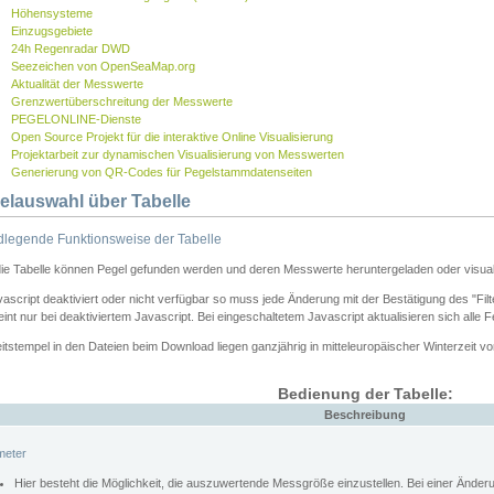
Höhensysteme
Einzugsgebiete
24h Regenradar DWD
Seezeichen von OpenSeaMap.org
Aktualität der Messwerte
Grenzwertüberschreitung der Messwerte
PEGELONLINE-Dienste
Open Source Projekt für die interaktive Online Visualisierung
Projektarbeit zur dynamischen Visualisierung von Messwerten
Generierung von QR-Codes für Pegelstammdatenseiten
elauswahl über Tabelle
legende Funktionsweise der Tabelle
die Tabelle können Pegel gefunden werden und deren Messwerte heruntergeladen oder visuali
vascript deaktiviert oder nicht verfügbar so muss jede Änderung mit der Bestätigung des "Filt
int nur bei deaktiviertem Javascript. Bei eingeschaltetem Javascript aktualisieren sich alle 
itstempel in den Dateien beim Download liegen ganzjährig in mitteleuropäischer Winterzeit vo
Bedienung der Tabelle:
Beschreibung
meter
Hier besteht die Möglichkeit, die auszuwertende Messgröße einzustellen. Bei einer Ände