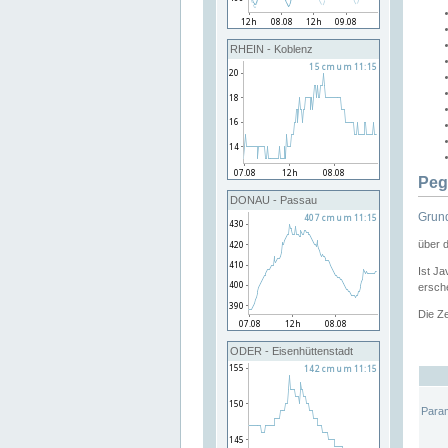
RHEIN - Koblenz
Peg
DONAU - Passau
Grund
über 
Ist Ja
ersche
Die Ze
ODER - Eisenhüttenstadt
Para