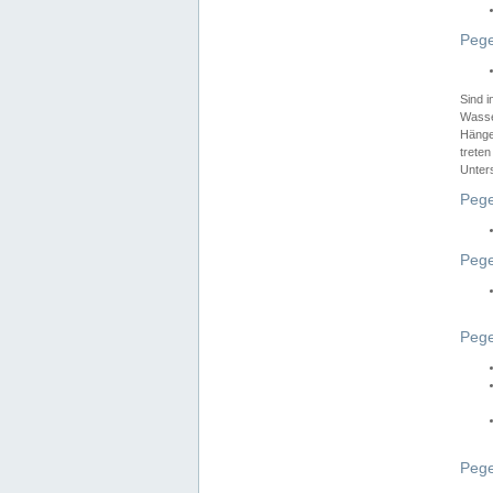
Pege
Sind 
Wasser
Hänge
treten
Unter
Pege
Pege
Pege
Pege