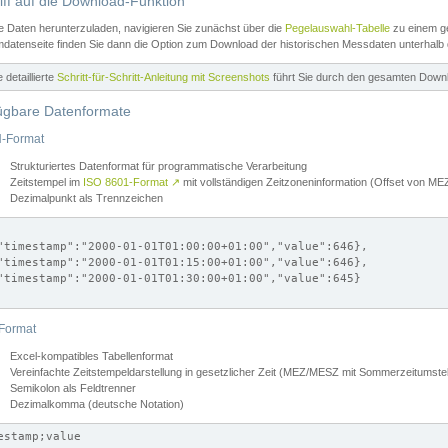
iff auf die Download-Funktion
e Daten herunterzuladen, navigieren Sie zunächst über die
Pegelauswahl-Tabelle
zu einem ge
datenseite finden Sie dann die Option zum Download der historischen Messdaten unterhalb
ne detaillierte
Schritt-für-Schritt-Anleitung mit Screenshots
führt Sie durch den gesamten Down
ügbare Datenformate
-Format
Strukturiertes Datenformat für programmatische Verarbeitung
Zeitstempel im
ISO 8601-Format
↗
mit vollständigen Zeitzoneninformation (Offset von 
Dezimalpunkt als Trennzeichen
"timestamp":"2000-01-01T01:00:00+01:00","value":646},

"timestamp":"2000-01-01T01:15:00+01:00","value":646},

"timestamp":"2000-01-01T01:30:00+01:00","value":645}

Format
Excel-kompatibles Tabellenformat
Vereinfachte Zeitstempeldarstellung in gesetzlicher Zeit (MEZ/MESZ mit Sommerzeitumstel
Semikolon als Feldtrenner
Dezimalkomma (deutsche Notation)
estamp;value
