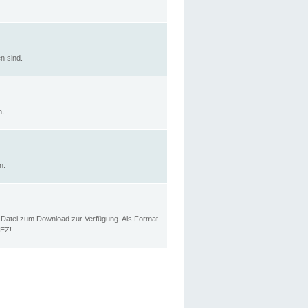
n sind.
n.
n.
p Datei zum Download zur Verfügung. Als Format
MEZ!