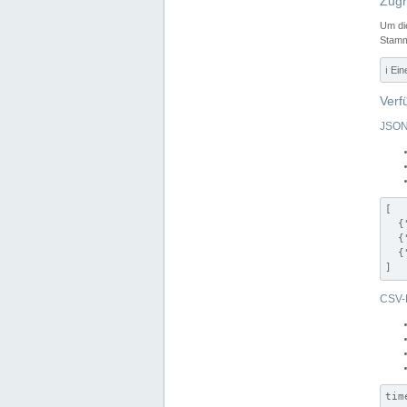
Zugr
Um di
Stamm
ℹ️ Ei
Verf
JSON
[

  {
  {
  {
]
CSV-
tim