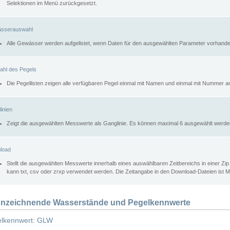
Selektionen im Menü zurückgesetzt.
sserauswahl
Alle Gewässer werden aufgelistet, wenn Daten für den ausgewählten Parameter vorhande
ahl des Pegels
Die Pegellisten zeigen alle verfügbaren Pegel einmal mit Namen und einmal mit Nummer a
inien
Zeigt die ausgewählten Messwerte als Ganglinie. Es können maximal 6 ausgewählt werde
load
Stellt die ausgewählten Messwerte innerhalb eines auswählbaren Zeitbereichs in einer Zi
kann txt, csv oder zrxp verwendet werden. Die Zeitangabe in den Download-Dateien ist 
nzeichnende Wasserstände und Pegelkennwerte
lkennwert: GLW