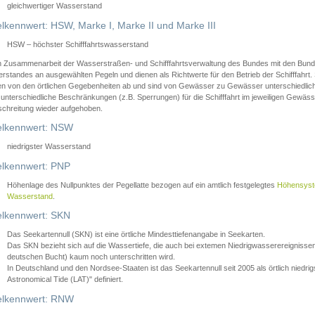
gleichwertiger Wasserstand
lkennwert: HSW, Marke I, Marke II und Marke III
HSW – höchster Schifffahrtswasserstand
in Zusammenarbeit der Wasserstraßen- und Schifffahrtsverwaltung des Bundes mit den Bund
standes an ausgewählten Pegeln und dienen als Richtwerte für den Betrieb der Schifffahrt. 
n von den örtlichen Gegebenheiten ab und sind von Gewässer zu Gewässer unterschiedlich
 unterschiedliche Beschränkungen (z.B. Sperrungen) für die Schifffahrt im jeweiligen Gewäss
schreitung wieder aufgehoben.
lkennwert: NSW
niedrigster Wasserstand
lkennwert: PNP
Höhenlage des Nullpunktes der Pegellatte bezogen auf ein amtlich festgelegtes
Höhensys
Wasserstand
.
lkennwert: SKN
Das Seekartennull (SKN) ist eine örtliche Mindesttiefenangabe in Seekarten.
Das SKN bezieht sich auf die Wassertiefe, die auch bei extemen Niedrigwasserereignissen
deutschen Bucht) kaum noch unterschritten wird.
In Deutschland und den Nordsee-Staaten ist das Seekartennull seit 2005 als örtlich nie
Astronomical Tide (LAT)" definiert.
lkennwert: RNW