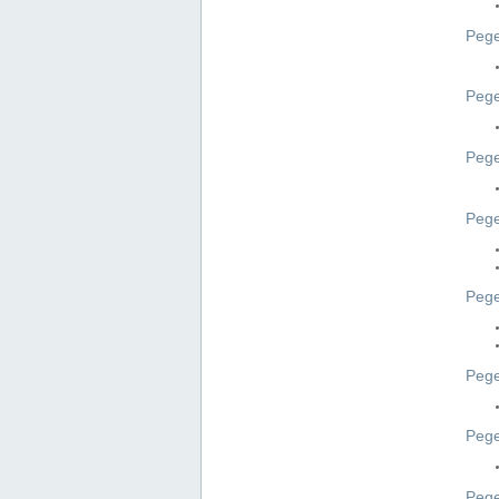
Pege
Pege
Peg
Pege
Pege
Pege
Pege
Peg