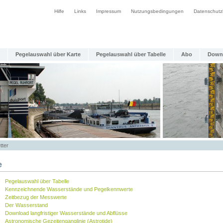
Hilfe
Links
Impressum
Nutzungsbedingungen
Datenschutz
Pegelauswahl über Karte
Pegelauswahl über Tabelle
Abo
Down
tter
e
Pegelauswahl über Tabelle
Kennzeichnende Wasserstände und Pegelkennwerte
Zeitbezug der Messwerte
Der Wasserstand
Download langfristiger Wasserstände und Abflüsse
Astronomische Gezeitenganglinie (Astrotide)