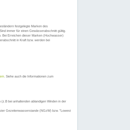
esländern festgelegte Marken des
Sind immer für einen Gewässerabschnitt gültig.
. Bei Erreichen dieser Marken (Hochwasser)
erabschnitt in Kraft bzw. werden bei
tem
. Siehe auch die Informationen zum
 (z.B bei anhaltenden ablandigen Winden in der
drigster Gezeitenwasserstande (NGzW) bzw. "Lowest