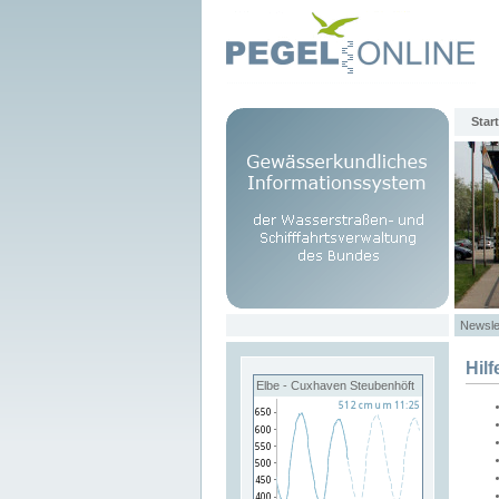
Start
Newsle
Hilf
Elbe - Cuxhaven Steubenhöft