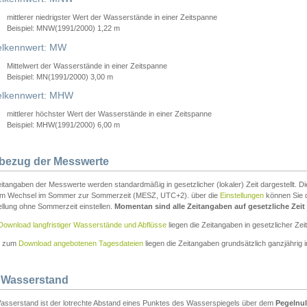
mittlerer niedrigster Wert der Wasserstände in einer Zeitspanne
Beispiel: MNW(1991/2000) 1,22 m
lkennwert: MW
Mittelwert der Wasserstände in einer Zeitspanne
Beispiel: MN(1991/2000) 3,00 m
elkennwert: MHW
mittlerer höchster Wert der Wasserstände in einer Zeitspanne
Beispiel: MHW(1991/2000) 6,00 m
tbezug der Messwerte
itangaben der Messwerte werden standardmäßig in gesetzlicher (lokaler) Zeit dargestellt. D
em Wechsel im Sommer zur Sommerzeit (MESZ, UTC+2). über die
Einstellungen
können Sie d
ellung ohne Sommerzeit einstellen.
Momentan sind alle Zeitangaben auf gesetzliche Zeit e
Download langfristiger Wasserstände und Abflüsse
liegen die Zeitangaben in gesetzlicher Zeit
n zum
Download angebotenen Tagesdateien
liegen die Zeitangaben grundsätzlich ganzjährig in
 Wasserstand
asserstand ist der lotrechte Abstand eines Punktes des Wasserspiegels über dem
Pegelnul