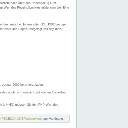
ssertiefe noch über den Höhenbezug zum
en Wert des Pegelnullpunktes erhält man die Höhe
d auf das amtliche Höhensystem DHHN92 bezogen
reiber des Pegels festgelegt und liegt meist
. Januar 2000 herunterzuladen.
den noch nicht validiert und können Ausreißer,
(m ü. NHN) müssen Sie den PNP-Wert des
ie
PEGELONLINE Webservices
zur Verfügung.