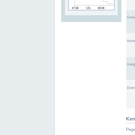
Gewä
Ausw
Gangl
Down
Ken
Pege