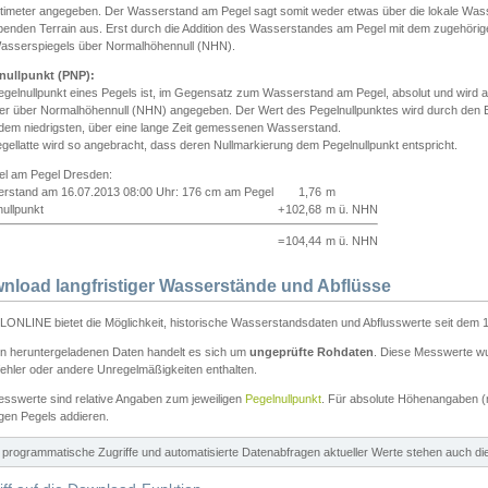
ntimeter angegeben. Der Wasserstand am Pegel sagt somit weder etwas über die lokale Wa
enden Terrain aus. Erst durch die Addition des Wasserstandes am Pegel mit dem zugehörig
asserspiegels über Normalhöhennull (NHN).
nullpunkt (PNP):
egelnullpunkt eines Pegels ist, im Gegensatz zum Wasserstand am Pegel, absolut und wir
ter über Normalhöhennull (NHN) angegeben. Der Wert des Pegelnullpunktes wird durch den Bet
 dem niedrigsten, über eine lange Zeit gemessenen Wasserstand.
gellatte wird so angebracht, dass deren Nullmarkierung dem Pegelnullpunkt entspricht.
iel am Pegel Dresden:
rstand am 16.07.2013 08:00 Uhr: 176 cm am Pegel
1,76
m
ullpunkt
+
102,68
m ü. NHN
=
104,44
m ü. NHN
nload langfristiger Wasserstände und Abflüsse
ONLINE bietet die Möglichkeit, historische Wasserstandsdaten und Abflusswerte seit dem 1
en heruntergeladenen Daten handelt es sich um
ungeprüfte Rohdaten
. Diese Messwerte wur
ehler oder andere Unregelmäßigkeiten enthalten.
esswerte sind relative Angaben zum jeweiligen
Pegelnullpunkt
. Für absolute Höhenangaben 
igen Pegels addieren.
ür programmatische Zugriffe und automatisierte Datenabfragen aktueller Werte stehen auch d