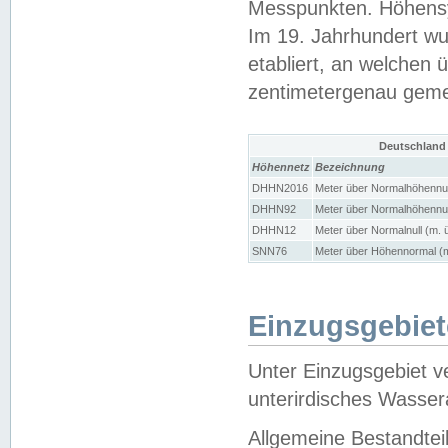
Messpunkten. Höhensy
Im 19. Jahrhundert wu
etabliert, an welchen 
zentimetergenau gem
Deutschland
Höhennetz
Bezeichnung
DHHN2016
Meter über Normalhöhennul
DHHN92
Meter über Normalhöhennul
DHHN12
Meter über Normalnull (m. 
SNN76
Meter über Höhennormal (m
Einzugsgebiet
Unter Einzugsgebiet v
unterirdisches Wasser
Allgemeine Bestandtei