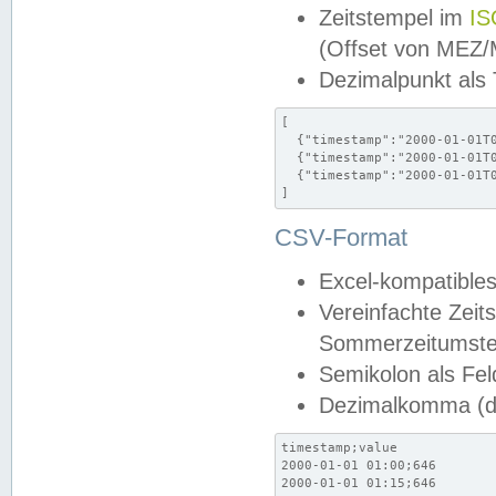
Zeitstempel im
IS
(Offset von MEZ
Dezimalpunkt als
[

  {"timestamp":"2000-01-01T0
  {"timestamp":"2000-01-01T0
  {"timestamp":"2000-01-01T0
]
CSV-Format
Excel-kompatibles
Vereinfachte Zeit
Sommerzeitumstel
Semikolon als Fel
Dezimalkomma (de
timestamp;value

2000-01-01 01:00;646

2000-01-01 01:15;646
