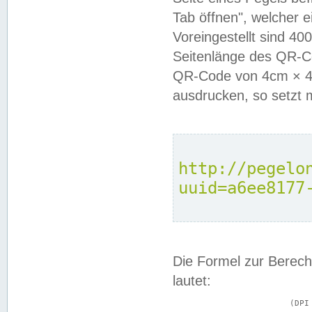
Tab öffnen", welcher 
Voreingestellt sind 4
Seitenlänge des QR-C
QR-Code von 4cm × 4c
ausdrucken, so setzt 
http://pegelo
uuid=a6ee8177
Die Formel zur Berech
lautet:
			(DPI × Druckkantenlänge in cm) ÷ 2,54 = Kantenlänge in Pixel
