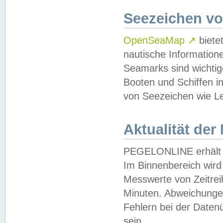
Seezeichen v
OpenSeaMap
↗
biete
nautische Information
Seamarks sind wichtig
Booten und Schiffen i
von Seezeichen wie Le
Aktualität der
PEGELONLINE erhält u
Im Binnenbereich wird 
Messwerte von Zeitreih
Minuten. Abweichungen
Fehlern bei der Daten
sein.