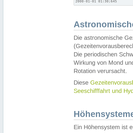
2000-01-01 01:30;645
Astronomische
Die astronomische Gez
(Gezeitenvorausberec
Die periodischen Schw
Wirkung von Mond und
Rotation verursacht.
Diese
Gezeitenvorau
Seeschifffahrt und Hy
Höhensystem
Ein Höhensystem ist e