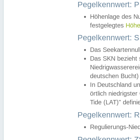
Pegelkennwert: 
Höhenlage des Nul
festgelegtes
Höhe
Pegelkennwert: 
Das Seekartennull
Das SKN bezieht s
Niedrigwassererei
deutschen Bucht) 
In Deutschland un
örtlich niedrigst
Tide (LAT)" definie
Pegelkennwert:
Regulierungs-Nie
Pegelkennwert: Z