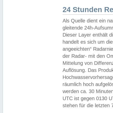
24 Stunden R
Als Quelle dient ein n
gleitende 24h-Aufsum
Dieser Layer enthält
handelt es sich um di
angeeichten“ Radarnie
der Radar- mit den O
Mittelung von Differe
Auflösung. Das Produk
Hochwasservorhersagez
räumlich hoch aufgelö
werden ca. 30 Minuten
UTC ist gegen 0130 UTC
stehen für die letzten