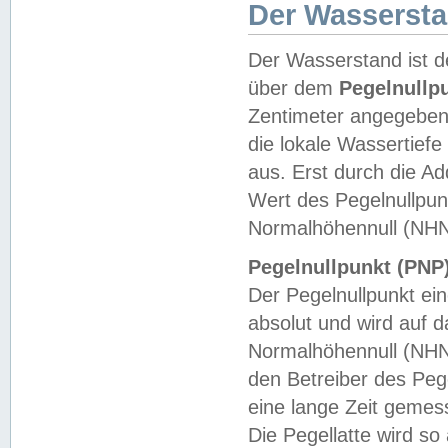
Der Wasserst
Der Wasserstand ist d
über dem
Pegelnullp
Zentimeter angegeben
die lokale Wassertie
aus. Erst durch die A
Wert des Pegelnullpun
Normalhöhennull (NHN
Pegelnullpunkt (PNP)
Der Pegelnullpunkt ei
absolut und wird auf
Normalhöhennull (NHN
den Betreiber des Pege
eine lange Zeit geme
Die Pegellatte wird s