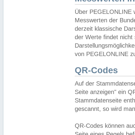
Über PEGELONLINE wer
Messwerten der Bundes
derzeit klassische Da
der Werte findet nicht 
Darstellungsmöglichkei
von PEGELONLINE zu 
QR-Codes
Auf der Stammdatensei
Seite anzeigen" ein Q
Stammdatenseite enthä
gescannt, so wird man
QR-Codes können auc
Seite eines Pegels be