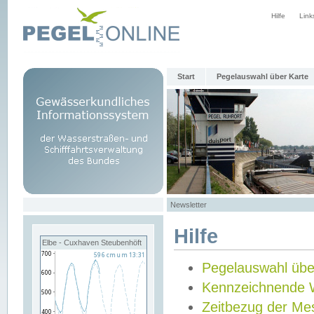
Hilfe
Link
Start
Pegelauswahl über Karte
Newsletter
Hilfe
Elbe - Cuxhaven Steubenhöft
Pegelauswahl übe
Kennzeichnende 
Zeitbezug der Me