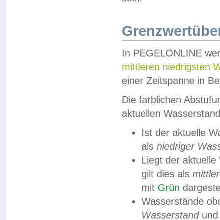
Grenzwertüber
In PEGELONLINE werde
mittleren niedrigsten
einer Zeitspanne in Be
Die farblichen Abstuf
aktuellen Wasserstand
Ist der aktuelle 
als
niedriger Was
Liegt der aktue
gilt dies als
mittle
mit
Grün
dargestel
Wasserstände obe
Wasserstand
und