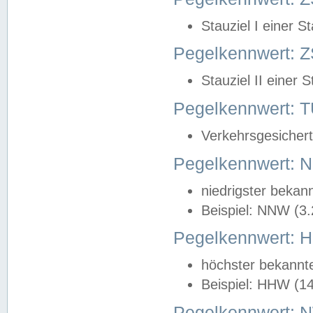
Stauziel I einer S
Pegelkennwert: Z
Stauziel II einer 
Pegelkennwert:
Verkehrsgesichert
Pegelkennwert:
niedrigster bekan
Beispiel: NNW (3
Pegelkennwert:
höchster bekannt
Beispiel: HHW (1
Pegelkennwert: 