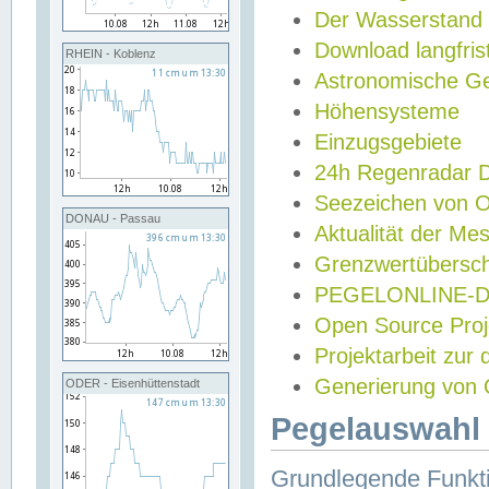
Der Wasserstand
Download langfris
RHEIN - Koblenz
Astronomische Gez
Höhensysteme
Einzugsgebiete
24h Regenradar
Seezeichen von 
DONAU - Passau
Aktualität der Me
Grenzwertübersch
PEGELONLINE-Di
Open Source Projek
Projektarbeit zur
Generierung von 
ODER - Eisenhüttenstadt
Pegelauswahl 
Grundlegende Funkti