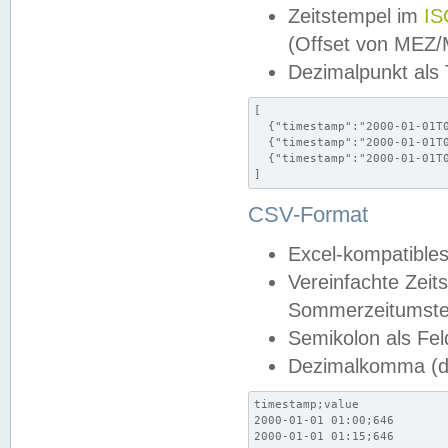
Zeitstempel im
IS
(Offset von MEZ
Dezimalpunkt als
[

  {"timestamp":"2000-01-01T0
  {"timestamp":"2000-01-01T0
  {"timestamp":"2000-01-01T0
]
CSV-Format
Excel-kompatibles
Vereinfachte Zeit
Sommerzeitumstel
Semikolon als Fel
Dezimalkomma (de
timestamp;value

2000-01-01 01:00;646

2000-01-01 01:15;646
