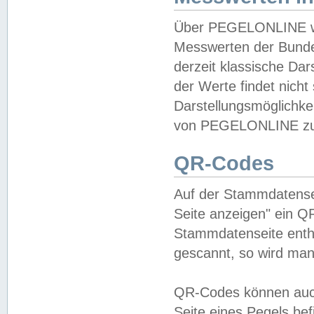
Über PEGELONLINE wer
Messwerten der Bundes
derzeit klassische Da
der Werte findet nicht 
Darstellungsmöglichkei
von PEGELONLINE zu 
QR-Codes
Auf der Stammdatensei
Seite anzeigen" ein Q
Stammdatenseite enthä
gescannt, so wird man
QR-Codes können auc
Seite eines Pegels be