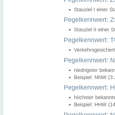
Stauziel I einer S
Pegelkennwert: Z
Stauziel II einer 
Pegelkennwert:
Verkehrsgesichert
Pegelkennwert:
niedrigster bekan
Beispiel: NNW (3
Pegelkennwert:
höchster bekannt
Beispiel: HHW (1
Pegelkennwert: 