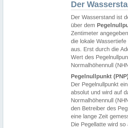
Der Wasserst
Der Wasserstand ist d
über dem
Pegelnullp
Zentimeter angegeben
die lokale Wassertie
aus. Erst durch die A
Wert des Pegelnullpun
Normalhöhennull (NHN
Pegelnullpunkt (PNP)
Der Pegelnullpunkt ei
absolut und wird auf
Normalhöhennull (NHN
den Betreiber des Pege
eine lange Zeit geme
Die Pegellatte wird s