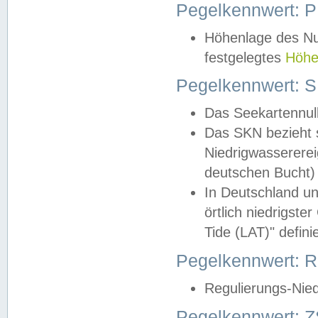
Pegelkennwert: 
Höhenlage des Nul
festgelegtes
Höhe
Pegelkennwert: 
Das Seekartennull
Das SKN bezieht s
Niedrigwassererei
deutschen Bucht) 
In Deutschland un
örtlich niedrigst
Tide (LAT)" definie
Pegelkennwert:
Regulierungs-Nie
Pegelkennwert: Z