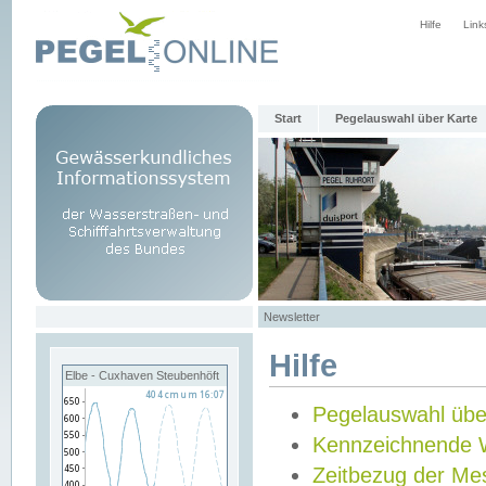
Hilfe
Link
Start
Pegelauswahl über Karte
Newsletter
Hilfe
Elbe - Cuxhaven Steubenhöft
Pegelauswahl übe
Kennzeichnende 
Zeitbezug der Me