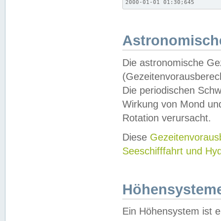
2000-01-01 01:30;645
Astronomische
Die astronomische Gez
(Gezeitenvorausberec
Die periodischen Schw
Wirkung von Mond und
Rotation verursacht.
Diese
Gezeitenvorau
Seeschifffahrt und Hy
Höhensystem
Ein Höhensystem ist e