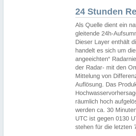
24 Stunden R
Als Quelle dient ein n
gleitende 24h-Aufsum
Dieser Layer enthält
handelt es sich um di
angeeichten“ Radarnie
der Radar- mit den O
Mittelung von Differe
Auflösung. Das Produk
Hochwasservorhersagez
räumlich hoch aufgelö
werden ca. 30 Minuten
UTC ist gegen 0130 UTC
stehen für die letzten