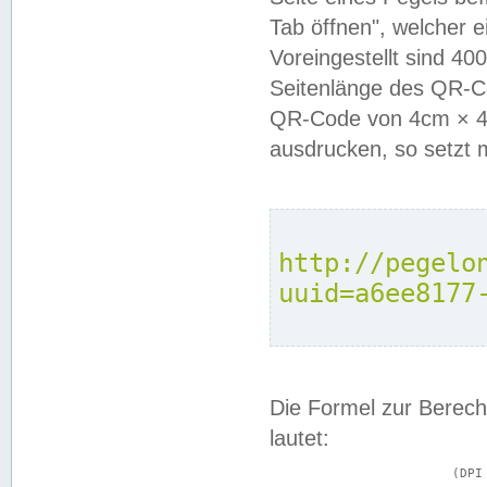
Tab öffnen", welcher 
Voreingestellt sind 4
Seitenlänge des QR-C
QR-Code von 4cm × 4c
ausdrucken, so setzt 
http://pegelo
uuid=a6ee8177
Die Formel zur Berech
lautet:
			(DPI × Druckkantenlänge in cm) ÷ 2,54 = Kantenlänge in Pixel
