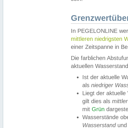
Grenzwertüber
In PEGELONLINE werde
mittleren niedrigsten
einer Zeitspanne in Be
Die farblichen Abstuf
aktuellen Wasserstand
Ist der aktuelle 
als
niedriger Was
Liegt der aktue
gilt dies als
mittle
mit
Grün
dargestel
Wasserstände obe
Wasserstand
und