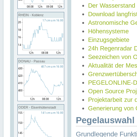
Der Wasserstand
Download langfris
RHEIN - Koblenz
Astronomische Gez
Höhensysteme
Einzugsgebiete
24h Regenradar
Seezeichen von 
DONAU - Passau
Aktualität der Me
Grenzwertübersch
PEGELONLINE-Di
Open Source Projek
Projektarbeit zur
Generierung von 
ODER - Eisenhüttenstadt
Pegelauswahl 
Grundlegende Funkti