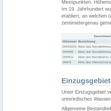
Messpunkten. Höhensy
Im 19. Jahrhundert wu
etabliert, an welchen 
zentimetergenau gem
Deutschland
Höhennetz
Bezeichnung
DHHN2016
Meter über Normalhöhennul
DHHN92
Meter über Normalhöhennul
DHHN12
Meter über Normalnull (m. 
SNN76
Meter über Höhennormal (m
Einzugsgebiet
Unter Einzugsgebiet v
unterirdisches Wasser
Allgemeine Bestandtei