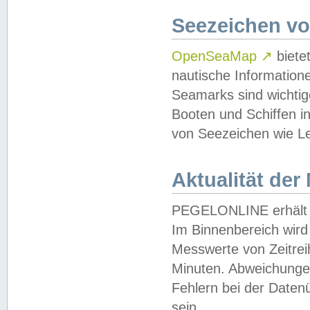
Seezeichen v
OpenSeaMap
↗
biete
nautische Information
Seamarks sind wichtig
Booten und Schiffen i
von Seezeichen wie Le
Aktualität der
PEGELONLINE erhält u
Im Binnenbereich wird 
Messwerte von Zeitreih
Minuten. Abweichungen
Fehlern bei der Daten
sein.