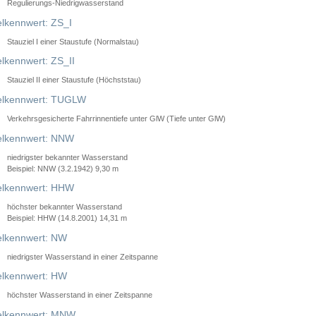
Regulierungs-Niedrigwasserstand
lkennwert: ZS_I
Stauziel I einer Staustufe (Normalstau)
lkennwert: ZS_II
Stauziel II einer Staustufe (Höchststau)
elkennwert: TUGLW
Verkehrsgesicherte Fahrrinnentiefe unter GlW (Tiefe unter GlW)
lkennwert: NNW
niedrigster bekannter Wasserstand
Beispiel: NNW (3.2.1942) 9,30 m
lkennwert: HHW
höchster bekannter Wasserstand
Beispiel: HHW (14.8.2001) 14,31 m
lkennwert: NW
niedrigster Wasserstand in einer Zeitspanne
lkennwert: HW
höchster Wasserstand in einer Zeitspanne
elkennwert: MNW