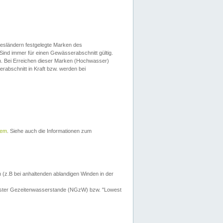
esländern festgelegte Marken des
Sind immer für einen Gewässerabschnitt gültig.
. Bei Erreichen dieser Marken (Hochwasser)
erabschnitt in Kraft bzw. werden bei
tem
. Siehe auch die Informationen zum
 (z.B bei anhaltenden ablandigen Winden in der
drigster Gezeitenwasserstande (NGzW) bzw. "Lowest