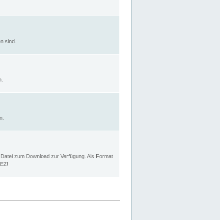
n sind.
n.
n.
p Datei zum Download zur Verfügung. Als Format
MEZ!