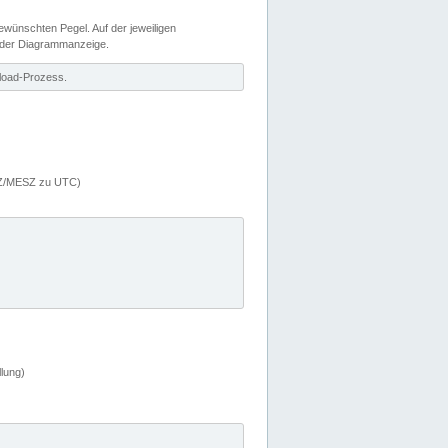
wünschten Pegel. Auf der jeweiligen
 der Diagrammanzeige.
load-Prozess.
MEZ/MESZ zu UTC)
lung)