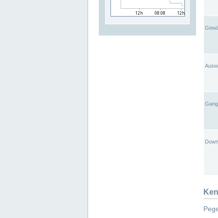
Gewä
Ausw
Gangl
Down
Ken
Pege