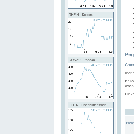
RHEIN - Koblenz
Peg
DONAU - Passau
Grund
über 
Ist Ja
ersche
Die Ze
ODER - Eisenhüttenstadt
Para