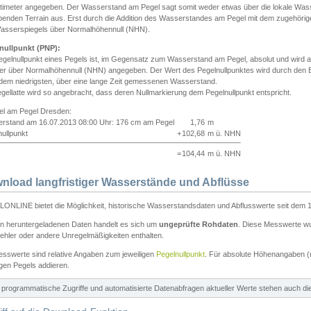
ntimeter angegeben. Der Wasserstand am Pegel sagt somit weder etwas über die lokale Wa
enden Terrain aus. Erst durch die Addition des Wasserstandes am Pegel mit dem zugehörig
asserspiegels über Normalhöhennull (NHN).
nullpunkt (PNP):
egelnullpunkt eines Pegels ist, im Gegensatz zum Wasserstand am Pegel, absolut und wir
ter über Normalhöhennull (NHN) angegeben. Der Wert des Pegelnullpunktes wird durch den Bet
 dem niedrigsten, über eine lange Zeit gemessenen Wasserstand.
gellatte wird so angebracht, dass deren Nullmarkierung dem Pegelnullpunkt entspricht.
iel am Pegel Dresden:
rstand am 16.07.2013 08:00 Uhr: 176 cm am Pegel
1,76
m
ullpunkt
+
102,68
m ü. NHN
=
104,44
m ü. NHN
nload langfristiger Wasserstände und Abflüsse
ONLINE bietet die Möglichkeit, historische Wasserstandsdaten und Abflusswerte seit dem 1
en heruntergeladenen Daten handelt es sich um
ungeprüfte Rohdaten
. Diese Messwerte wur
ehler oder andere Unregelmäßigkeiten enthalten.
esswerte sind relative Angaben zum jeweiligen
Pegelnullpunkt
. Für absolute Höhenangaben 
igen Pegels addieren.
ür programmatische Zugriffe und automatisierte Datenabfragen aktueller Werte stehen auch d