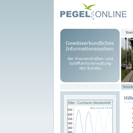
Start
Newsle
Hilf
Elbe - Cuxhaven Steubenhöft