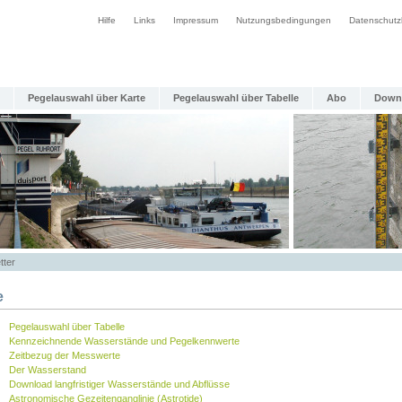
Hilfe
Links
Impressum
Nutzungsbedingungen
Datenschutz
Pegelauswahl über Karte
Pegelauswahl über Tabelle
Abo
Down
tter
e
Pegelauswahl über Tabelle
Kennzeichnende Wasserstände und Pegelkennwerte
Zeitbezug der Messwerte
Der Wasserstand
Download langfristiger Wasserstände und Abflüsse
Astronomische Gezeitenganglinie (Astrotide)