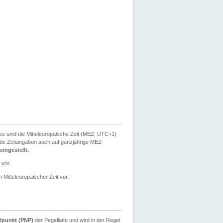
ies sind die Mitteleuropäische Zeit (MEZ, UTC+1)
ie Zeitangaben auch auf ganzjährige MEZ-
ingestellt.
 vor.
 Mitteleuropäischer Zeit vor.
lpunkt (PNP)
der Pegellatte und wird in der Regel