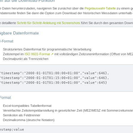
iff auf die Download-Funktion
e Daten herunterzuladen, navigieren Sie zunächst über die
Pegelauswahl-Tabelle
zu einem ge
datenseite finden Sie dann die Option zum Download der historischen Messdaten unterhalb
ne detaillierte
Schritt-für-Schritt-Anleitung mit Screenshots
führt Sie durch den gesamten Down
ügbare Datenformate
-Format
Strukturiertes Datenformat für programmatische Verarbeitung
Zeitstempel im
ISO 8601-Format
↗
mit vollständigen Zeitzoneninformation (Offset von 
Dezimalpunkt als Trennzeichen
"timestamp":"2000-01-01T01:00:00+01:00","value":646},

"timestamp":"2000-01-01T01:15:00+01:00","value":646},

"timestamp":"2000-01-01T01:30:00+01:00","value":645}

Format
Excel-kompatibles Tabellenformat
Vereinfachte Zeitstempeldarstellung in gesetzlicher Zeit (MEZ/MESZ mit Sommerzeitumstel
Semikolon als Feldtrenner
Dezimalkomma (deutsche Notation)
estamp;value
