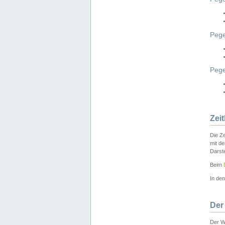
Pege
Peg
Zei
Die Ze
mit d
Darst
Beim
In de
Der
Der W