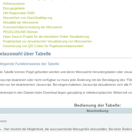
Höhensysteme
Einzugsgebiete
24h Regenradar DWD
Seezeichen von OpenSeaMap.org
Aktualität der Messwerte
Grenzwertüberschreitung der Messwerte
PEGELONLINE-Dienste
Open Source Projekt für die interaktive Online Visualisierung
Projektarbeit zur dynamischen Visualisierung von Messwerten
Generierung von QR-Codes für Pegelstammdatenseiten
elauswahl über Tabelle
legende Funktionsweise der Tabelle
die Tabelle können Pegel gefunden werden und deren Messwerte heruntergeladen oder visuali
vascript deaktiviert oder nicht verfügbar so muss jede Änderung mit der Bestätigung des "Filt
int nur bei deaktiviertem Javascript. Bei eingeschaltetem Javascript aktualisieren sich alle 
itstempel in den Dateien beim Download liegen ganzjährig in mitteleuropäischer Winterzeit vo
Bedienung der Tabelle:
Beschreibung
meter
Hier besteht die Möglichkeit, die auszuwertende Messgröße einzustellen. Bei einer Ände