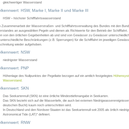
gleichwertiger Wasserstand
lkennwert: HSW, Marke I, Marke II und Marke III
HSW – höchster Schifffahrtswasserstand
in Zusammenarbeit der Wasserstraßen- und Schifffahrtsverwaltung des Bundes mit den Bund
standes an ausgewählten Pegeln und dienen als Richtwerte für den Betrieb der Schifffahrt. 
n von den örtlichen Gegebenheiten ab und sind von Gewässer zu Gewässer unterschiedlich
 unterschiedliche Beschränkungen (z.B. Sperrungen) für die Schifffahrt im jeweiligen Gewäss
schreitung wieder aufgehoben.
lkennwert: NSW
niedrigster Wasserstand
lkennwert: PNP
Höhenlage des Nullpunktes der Pegellatte bezogen auf ein amtlich festgelegtes
Höhensys
Wasserstand
.
lkennwert: SKN
Das Seekartennull (SKN) ist eine örtliche Mindesttiefenangabe in Seekarten.
Das SKN bezieht sich auf die Wassertiefe, die auch bei extemen Niedrigwasserereignissen
deutschen Bucht) kaum noch unterschritten wird.
In Deutschland und den Nordsee-Staaten ist das Seekartennull seit 2005 als örtlich nie
Astronomical Tide (LAT)" definiert.
lkennwert: RNW