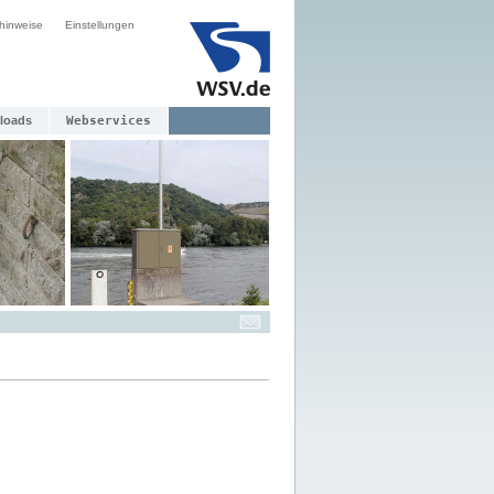
hinweise
Einstellungen
loads
Webservices