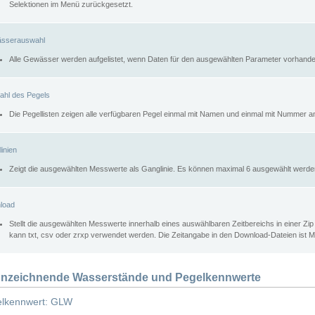
Selektionen im Menü zurückgesetzt.
sserauswahl
Alle Gewässer werden aufgelistet, wenn Daten für den ausgewählten Parameter vorhande
ahl des Pegels
Die Pegellisten zeigen alle verfügbaren Pegel einmal mit Namen und einmal mit Nummer a
inien
Zeigt die ausgewählten Messwerte als Ganglinie. Es können maximal 6 ausgewählt werde
load
Stellt die ausgewählten Messwerte innerhalb eines auswählbaren Zeitbereichs in einer Zi
kann txt, csv oder zrxp verwendet werden. Die Zeitangabe in den Download-Dateien ist 
nzeichnende Wasserstände und Pegelkennwerte
lkennwert: GLW