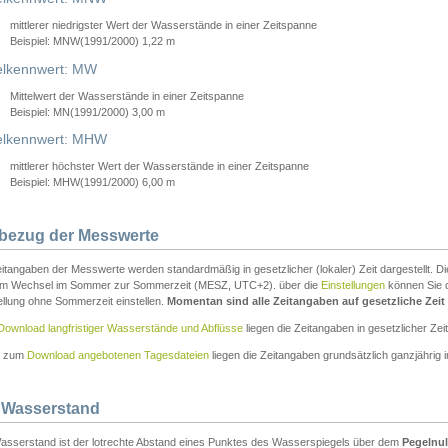
mittlerer niedrigster Wert der Wasserstände in einer Zeitspanne
Beispiel: MNW(1991/2000) 1,22 m
lkennwert: MW
Mittelwert der Wasserstände in einer Zeitspanne
Beispiel: MN(1991/2000) 3,00 m
elkennwert: MHW
mittlerer höchster Wert der Wasserstände in einer Zeitspanne
Beispiel: MHW(1991/2000) 6,00 m
tbezug der Messwerte
itangaben der Messwerte werden standardmäßig in gesetzlicher (lokaler) Zeit dargestellt. D
em Wechsel im Sommer zur Sommerzeit (MESZ, UTC+2). über die
Einstellungen
können Sie d
ellung ohne Sommerzeit einstellen.
Momentan sind alle Zeitangaben auf gesetzliche Zeit e
Download langfristiger Wasserstände und Abflüsse
liegen die Zeitangaben in gesetzlicher Zeit
n zum
Download angebotenen Tagesdateien
liegen die Zeitangaben grundsätzlich ganzjährig in
 Wasserstand
asserstand ist der lotrechte Abstand eines Punktes des Wasserspiegels über dem
Pegelnul