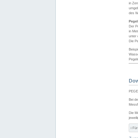
in Ze
umgeb
des W
Pegel
Der P
in Me
unter
Die Pe
Beisp
Wasse
Pegeln
Dow
PEGEL
Bei d
Messf
Die M
jeweil
ℹ️ F