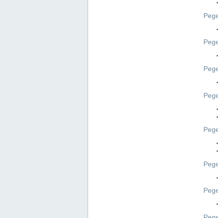
Pege
Pege
Peg
Pege
Pege
Pege
Pege
Peg