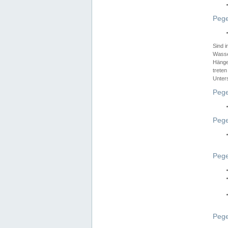
Pege
Sind 
Wasser
Hänge
treten
Unter
Pege
Pege
Pege
Pege