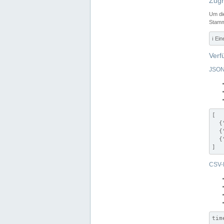
Zugr
Um di
Stamm
ℹ️ Ei
Verf
JSON
[

  {
  {
  {
]
CSV-
tim