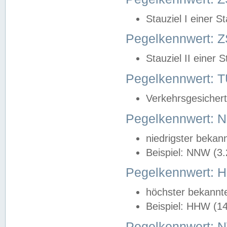
Stauziel I einer S
Pegelkennwert: Z
Stauziel II einer 
Pegelkennwert:
Verkehrsgesichert
Pegelkennwert:
niedrigster bekan
Beispiel: NNW (3
Pegelkennwert:
höchster bekannt
Beispiel: HHW (1
Pegelkennwert: 