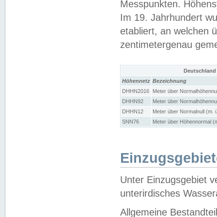
Messpunkten. Höhensy
Im 19. Jahrhundert wu
etabliert, an welchen 
zentimetergenau gem
Deutschland
Höhennetz
Bezeichnung
DHHN2016
Meter über Normalhöhennul
DHHN92
Meter über Normalhöhennul
DHHN12
Meter über Normalnull (m. 
SNN76
Meter über Höhennormal (m
Einzugsgebiet
Unter Einzugsgebiet v
unterirdisches Wasser
Allgemeine Bestandtei