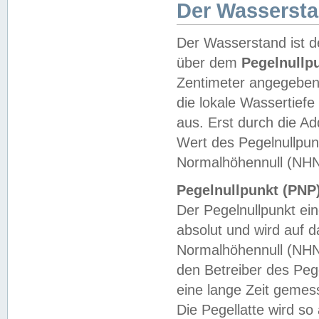
Der Wasserst
Der Wasserstand ist d
über dem
Pegelnullp
Zentimeter angegeben
die lokale Wassertie
aus. Erst durch die A
Wert des Pegelnullpun
Normalhöhennull (NHN
Pegelnullpunkt (PNP)
Der Pegelnullpunkt ei
absolut und wird auf
Normalhöhennull (NHN
den Betreiber des Pege
eine lange Zeit geme
Die Pegellatte wird s