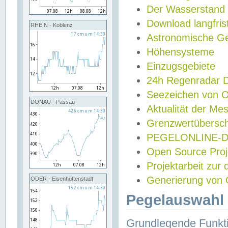
Der Wasserstand
Download langfris
RHEIN - Koblenz
Astronomische Gez
Höhensysteme
Einzugsgebiete
24h Regenradar
Seezeichen von 
DONAU - Passau
Aktualität der Me
Grenzwertübersch
PEGELONLINE-Di
Open Source Projek
Projektarbeit zur
Generierung von 
ODER - Eisenhüttenstadt
Pegelauswahl 
Grundlegende Funkti