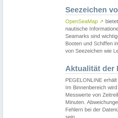
Seezeichen v
OpenSeaMap
↗
biete
nautische Information
Seamarks sind wichtig
Booten und Schiffen i
von Seezeichen wie Le
Aktualität der
PEGELONLINE erhält u
Im Binnenbereich wird 
Messwerte von Zeitreih
Minuten. Abweichungen
Fehlern bei der Daten
sein.