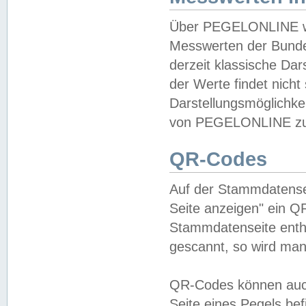
Über PEGELONLINE wer
Messwerten der Bundes
derzeit klassische Da
der Werte findet nicht 
Darstellungsmöglichkei
von PEGELONLINE zu 
QR-Codes
Auf der Stammdatensei
Seite anzeigen" ein Q
Stammdatenseite enthä
gescannt, so wird man
QR-Codes können auc
Seite eines Pegels be