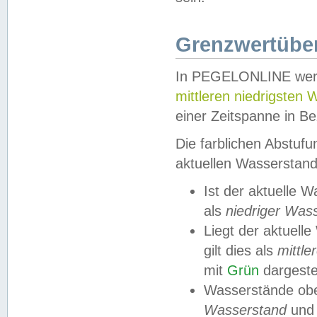
Grenzwertüber
In PEGELONLINE werde
mittleren niedrigsten
einer Zeitspanne in Be
Die farblichen Abstuf
aktuellen Wasserstand
Ist der aktuelle 
als
niedriger Was
Liegt der aktue
gilt dies als
mittle
mit
Grün
dargestel
Wasserstände obe
Wasserstand
und