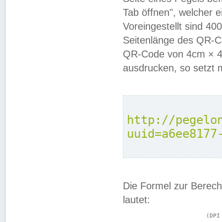
Tab öffnen", welcher 
Voreingestellt sind 4
Seitenlänge des QR-C
QR-Code von 4cm × 4c
ausdrucken, so setzt 
http://pegelo
uuid=a6ee8177
Die Formel zur Berech
lautet:
			(DPI × Druckkantenlänge in cm) ÷ 2,54 = Kantenlänge in Pixel
