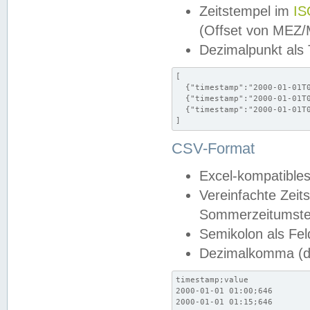
Zeitstempel im
IS
(Offset von MEZ
Dezimalpunkt als
[

  {"timestamp":"2000-01-01T0
  {"timestamp":"2000-01-01T0
  {"timestamp":"2000-01-01T0
]
CSV-Format
Excel-kompatibles
Vereinfachte Zeit
Sommerzeitumstel
Semikolon als Fel
Dezimalkomma (de
timestamp;value

2000-01-01 01:00;646

2000-01-01 01:15;646
