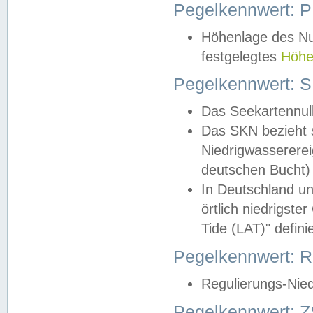
Pegelkennwert: 
Höhenlage des Nul
festgelegtes
Höhe
Pegelkennwert: 
Das Seekartennull
Das SKN bezieht s
Niedrigwassererei
deutschen Bucht) 
In Deutschland un
örtlich niedrigst
Tide (LAT)" definie
Pegelkennwert:
Regulierungs-Nie
Pegelkennwert: Z