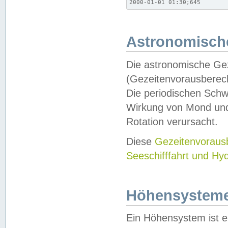
2000-01-01 01:30;645
Astronomische
Die astronomische Gez
(Gezeitenvorausberec
Die periodischen Schw
Wirkung von Mond und
Rotation verursacht.
Diese
Gezeitenvorau
Seeschifffahrt und Hy
Höhensystem
Ein Höhensystem ist e