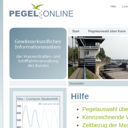
Hilfe
Link
Start
Pegelauswahl über Karte
Newsletter
Hilfe
Elbe - Cuxhaven Steubenhöft
Pegelauswahl übe
Kennzeichnende 
Zeitbezug der Me