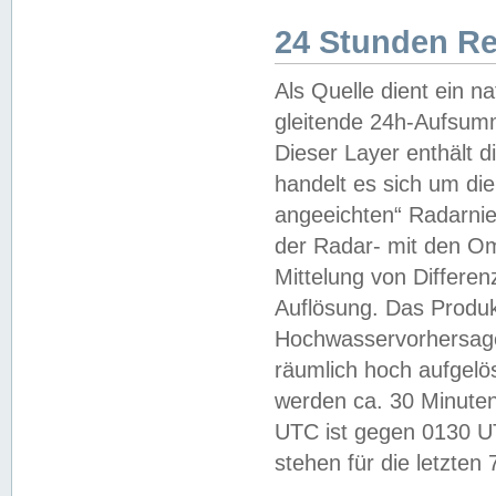
24 Stunden R
Als Quelle dient ein n
gleitende 24h-Aufsum
Dieser Layer enthält
handelt es sich um di
angeeichten“ Radarnie
der Radar- mit den O
Mittelung von Differe
Auflösung. Das Produk
Hochwasservorhersagez
räumlich hoch aufgelö
werden ca. 30 Minuten
UTC ist gegen 0130 UTC
stehen für die letzten