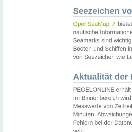
Seezeichen v
OpenSeaMap
↗
biete
nautische Information
Seamarks sind wichtig
Booten und Schiffen i
von Seezeichen wie Le
Aktualität der
PEGELONLINE erhält u
Im Binnenbereich wird 
Messwerte von Zeitreih
Minuten. Abweichungen
Fehlern bei der Daten
sein.