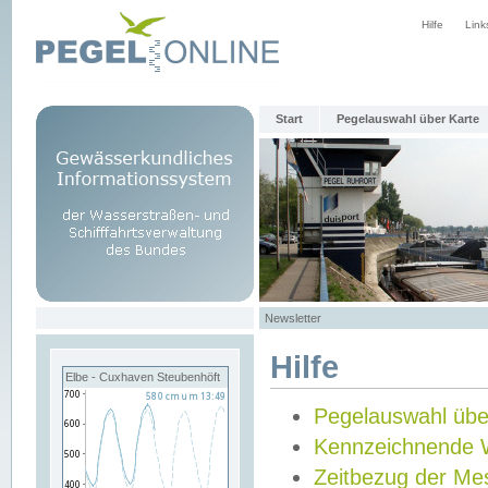
Hilfe
Link
Start
Pegelauswahl über Karte
Newsletter
Hilfe
Elbe - Cuxhaven Steubenhöft
Pegelauswahl übe
Kennzeichnende 
Zeitbezug der Me