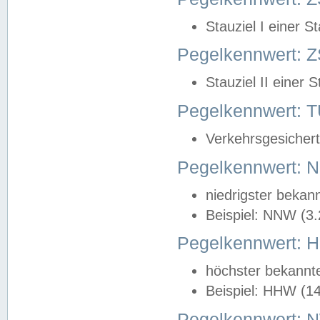
Stauziel I einer S
Pegelkennwert: Z
Stauziel II einer 
Pegelkennwert:
Verkehrsgesichert
Pegelkennwert:
niedrigster bekan
Beispiel: NNW (3
Pegelkennwert:
höchster bekannt
Beispiel: HHW (1
Pegelkennwert: 