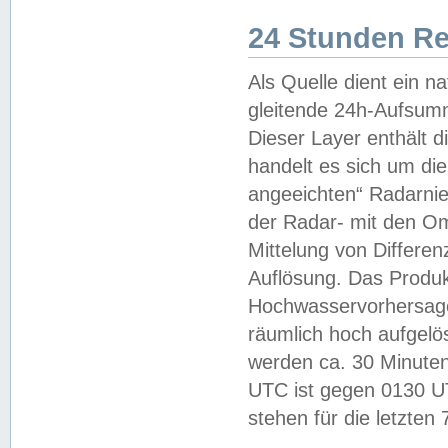
24 Stunden R
Als Quelle dient ein n
gleitende 24h-Aufsum
Dieser Layer enthält
handelt es sich um di
angeeichten“ Radarnie
der Radar- mit den O
Mittelung von Differe
Auflösung. Das Produk
Hochwasservorhersagez
räumlich hoch aufgelö
werden ca. 30 Minuten
UTC ist gegen 0130 UTC
stehen für die letzten