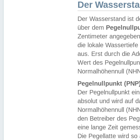
Der Wasserst
Der Wasserstand ist d
über dem
Pegelnullp
Zentimeter angegeben
die lokale Wassertie
aus. Erst durch die A
Wert des Pegelnullpun
Normalhöhennull (NHN
Pegelnullpunkt (PNP)
Der Pegelnullpunkt ei
absolut und wird auf
Normalhöhennull (NHN
den Betreiber des Pege
eine lange Zeit geme
Die Pegellatte wird s