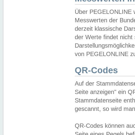
Über PEGELONLINE wer
Messwerten der Bundes
derzeit klassische Da
der Werte findet nicht 
Darstellungsmöglichkei
von PEGELONLINE zu 
QR-Codes
Auf der Stammdatensei
Seite anzeigen" ein Q
Stammdatenseite enthä
gescannt, so wird man
QR-Codes können auc
Seite eines Pegels be