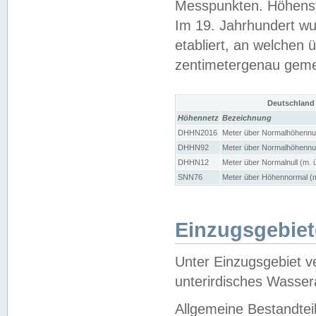
Messpunkten. Höhensy
Im 19. Jahrhundert wu
etabliert, an welchen 
zentimetergenau gem
Deutschland
Höhennetz
Bezeichnung
DHHN2016
Meter über Normalhöhennul
DHHN92
Meter über Normalhöhennul
DHHN12
Meter über Normalnull (m. 
SNN76
Meter über Höhennormal (m
Einzugsgebiet
Unter Einzugsgebiet v
unterirdisches Wasser
Allgemeine Bestandtei