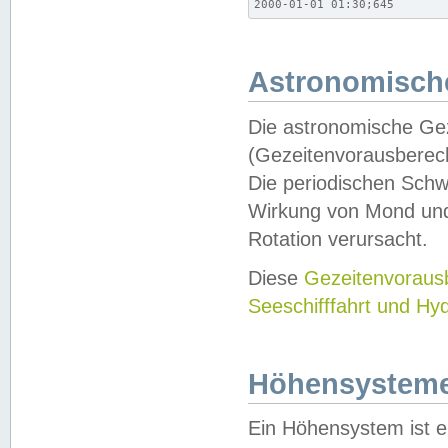
2000-01-01 01:30;645
Astronomische
Die astronomische Gez
(Gezeitenvorausberec
Die periodischen Schw
Wirkung von Mond und
Rotation verursacht.
Diese
Gezeitenvorau
Seeschifffahrt und Hy
Höhensystem
Ein Höhensystem ist e