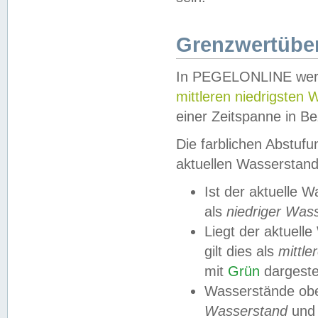
Grenzwertüber
In PEGELONLINE werde
mittleren niedrigsten
einer Zeitspanne in Be
Die farblichen Abstuf
aktuellen Wasserstand
Ist der aktuelle 
als
niedriger Was
Liegt der aktue
gilt dies als
mittle
mit
Grün
dargestel
Wasserstände obe
Wasserstand
und