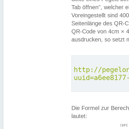
Tab öffnen", welcher 
Voreingestellt sind 4
Seitenlänge des QR-C
QR-Code von 4cm × 4c
ausdrucken, so setzt 
http://pegelo
uuid=a6ee8177
Die Formel zur Berech
lautet:
			(DPI × Druckkantenlänge in cm) ÷ 2,54 = Kantenlänge in Pixel
