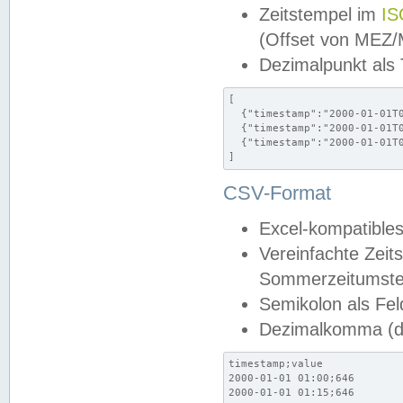
Zeitstempel im
IS
(Offset von MEZ
Dezimalpunkt als
[

  {"timestamp":"2000-01-01T0
  {"timestamp":"2000-01-01T0
  {"timestamp":"2000-01-01T0
]
CSV-Format
Excel-kompatibles
Vereinfachte Zeit
Sommerzeitumstel
Semikolon als Fel
Dezimalkomma (de
timestamp;value

2000-01-01 01:00;646

2000-01-01 01:15;646
