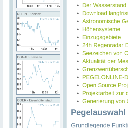
Der Wasserstand
Download langfris
RHEIN - Koblenz
Astronomische Gez
Höhensysteme
Einzugsgebiete
24h Regenradar
Seezeichen von 
DONAU - Passau
Aktualität der Me
Grenzwertübersch
PEGELONLINE-Di
Open Source Projek
Projektarbeit zur
Generierung von 
ODER - Eisenhüttenstadt
Pegelauswahl 
Grundlegende Funkti