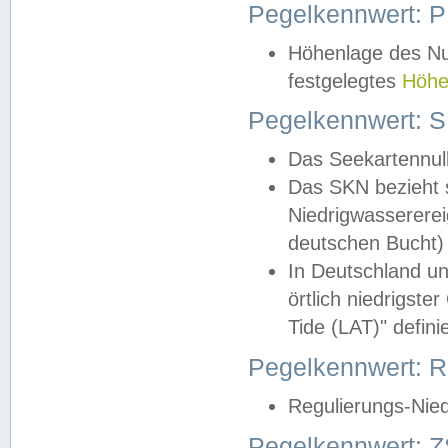
Pegelkennwert: 
Höhenlage des Nul
festgelegtes
Höhe
Pegelkennwert: 
Das Seekartennull
Das SKN bezieht s
Niedrigwassererei
deutschen Bucht) 
In Deutschland un
örtlich niedrigst
Tide (LAT)" definie
Pegelkennwert:
Regulierungs-Nie
Pegelkennwert: Z