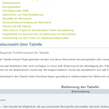
Höhensysteme
Einzugsgebiete
24h Regenradar DWD
Seezeichen von OpenSeaMap.org
Aktualität der Messwerte
Grenzwertüberschreitung der Messwerte
PEGELONLINE-Dienste
Open Source Projekt für die interaktive Online Visualisierung
Projektarbeit zur dynamischen Visualisierung von Messwerten
Generierung von QR-Codes für Pegelstammdatenseiten
elauswahl über Tabelle
legende Funktionsweise der Tabelle
die Tabelle können Pegel gefunden werden und deren Messwerte heruntergeladen oder visuali
vascript deaktiviert oder nicht verfügbar so muss jede Änderung mit der Bestätigung des "Filt
int nur bei deaktiviertem Javascript. Bei eingeschaltetem Javascript aktualisieren sich alle 
itstempel in den Dateien beim Download liegen ganzjährig in mitteleuropäischer Winterzeit vo
Bedienung der Tabelle:
Beschreibung
meter
Hier besteht die Möglichkeit, die auszuwertende Messgröße einzustellen. Bei einer Ände