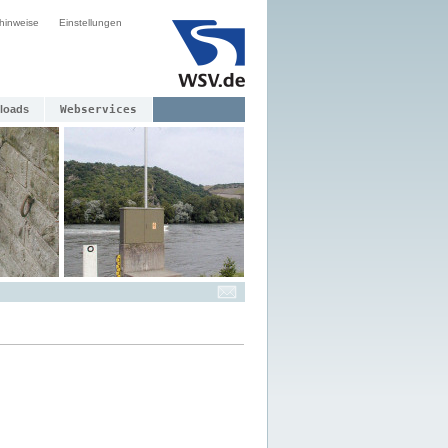
hinweise
Einstellungen
loads
Webservices