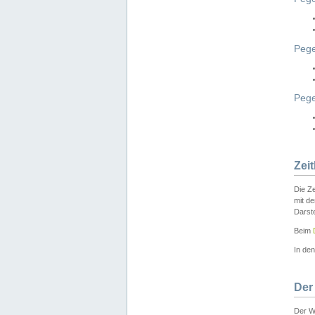
Pege
Peg
Zei
Die Ze
mit d
Darst
Beim
In de
Der
Der W