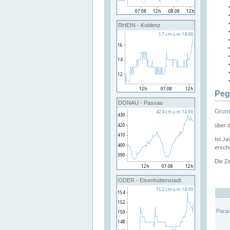
RHEIN - Koblenz
Peg
DONAU - Passau
Grund
über 
Ist Ja
ersche
Die Ze
ODER - Eisenhüttenstadt
Para