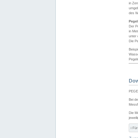
in Ze
umgeb
des W
Pegel
Der P
in Me
unter
Die Pe
Beisp
Wasse
Pegeln
Dow
PEGEL
Bei d
Messf
Die M
jeweil
ℹ️ F