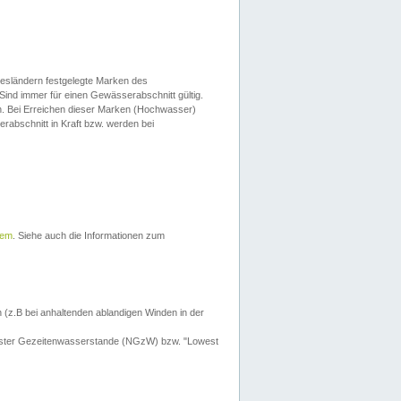
esländern festgelegte Marken des
Sind immer für einen Gewässerabschnitt gültig.
. Bei Erreichen dieser Marken (Hochwasser)
erabschnitt in Kraft bzw. werden bei
tem
. Siehe auch die Informationen zum
 (z.B bei anhaltenden ablandigen Winden in der
drigster Gezeitenwasserstande (NGzW) bzw. "Lowest