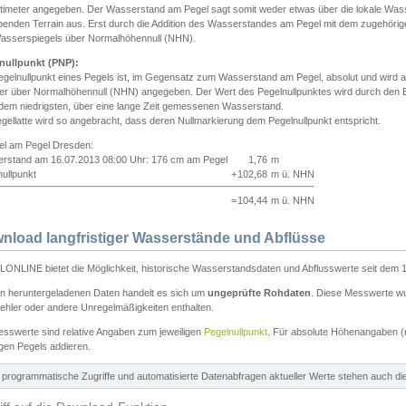
ntimeter angegeben. Der Wasserstand am Pegel sagt somit weder etwas über die lokale Wa
enden Terrain aus. Erst durch die Addition des Wasserstandes am Pegel mit dem zugehörig
asserspiegels über Normalhöhennull (NHN).
nullpunkt (PNP):
egelnullpunkt eines Pegels ist, im Gegensatz zum Wasserstand am Pegel, absolut und wir
ter über Normalhöhennull (NHN) angegeben. Der Wert des Pegelnullpunktes wird durch den Bet
 dem niedrigsten, über eine lange Zeit gemessenen Wasserstand.
gellatte wird so angebracht, dass deren Nullmarkierung dem Pegelnullpunkt entspricht.
iel am Pegel Dresden:
rstand am 16.07.2013 08:00 Uhr: 176 cm am Pegel
1,76
m
ullpunkt
+
102,68
m ü. NHN
=
104,44
m ü. NHN
nload langfristiger Wasserstände und Abflüsse
ONLINE bietet die Möglichkeit, historische Wasserstandsdaten und Abflusswerte seit dem 1
en heruntergeladenen Daten handelt es sich um
ungeprüfte Rohdaten
. Diese Messwerte wur
ehler oder andere Unregelmäßigkeiten enthalten.
esswerte sind relative Angaben zum jeweiligen
Pegelnullpunkt
. Für absolute Höhenangaben 
igen Pegels addieren.
ür programmatische Zugriffe und automatisierte Datenabfragen aktueller Werte stehen auch d