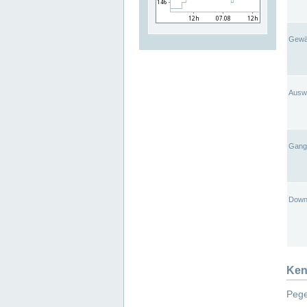
Gewä
Ausw
Gangl
Down
Ken
Pege