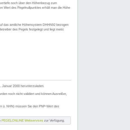
ssertiefe noch über den Höhenbezug zum
en Wert des Pegelnullpunktes erhält man die Höhe
d auf das amtliche Höhensystem DHHN92 bezogen
reiber des Pegels festgelegt und liegt meist
. Januar 2000 herunterzuladen.
den noch nicht validiert und können Ausreißer,
(m ü. NHN) müssen Sie den PNP-Wert des
ie
PEGELONLINE Webservices
zur Verfügung.