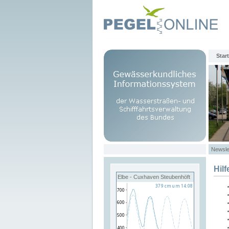
Start
Newsle
Hilf
Elbe - Cuxhaven Steubenhöft