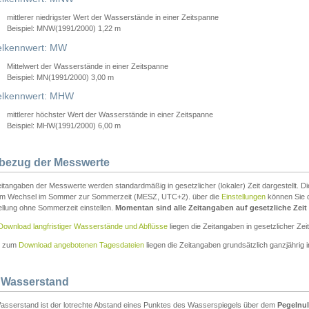
mittlerer niedrigster Wert der Wasserstände in einer Zeitspanne
Beispiel: MNW(1991/2000) 1,22 m
lkennwert: MW
Mittelwert der Wasserstände in einer Zeitspanne
Beispiel: MN(1991/2000) 3,00 m
elkennwert: MHW
mittlerer höchster Wert der Wasserstände in einer Zeitspanne
Beispiel: MHW(1991/2000) 6,00 m
tbezug der Messwerte
itangaben der Messwerte werden standardmäßig in gesetzlicher (lokaler) Zeit dargestellt. D
em Wechsel im Sommer zur Sommerzeit (MESZ, UTC+2). über die
Einstellungen
können Sie d
ellung ohne Sommerzeit einstellen.
Momentan sind alle Zeitangaben auf gesetzliche Zeit e
Download langfristiger Wasserstände und Abflüsse
liegen die Zeitangaben in gesetzlicher Zeit
n zum
Download angebotenen Tagesdateien
liegen die Zeitangaben grundsätzlich ganzjährig in
 Wasserstand
asserstand ist der lotrechte Abstand eines Punktes des Wasserspiegels über dem
Pegelnul