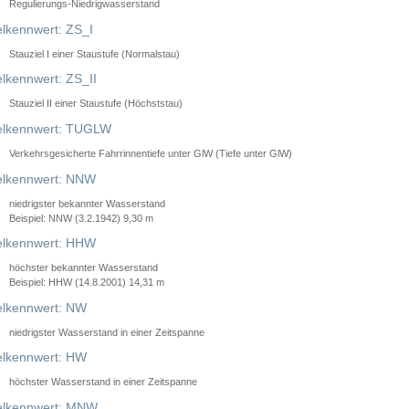
Regulierungs-Niedrigwasserstand
lkennwert: ZS_I
Stauziel I einer Staustufe (Normalstau)
lkennwert: ZS_II
Stauziel II einer Staustufe (Höchststau)
elkennwert: TUGLW
Verkehrsgesicherte Fahrrinnentiefe unter GlW (Tiefe unter GlW)
lkennwert: NNW
niedrigster bekannter Wasserstand
Beispiel: NNW (3.2.1942) 9,30 m
lkennwert: HHW
höchster bekannter Wasserstand
Beispiel: HHW (14.8.2001) 14,31 m
lkennwert: NW
niedrigster Wasserstand in einer Zeitspanne
lkennwert: HW
höchster Wasserstand in einer Zeitspanne
elkennwert: MNW