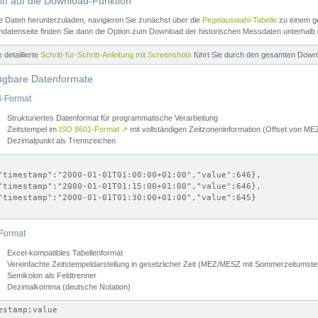
iff auf die Download-Funktion
e Daten herunterzuladen, navigieren Sie zunächst über die
Pegelauswahl-Tabelle
zu einem ge
datenseite finden Sie dann die Option zum Download der historischen Messdaten unterhalb
ne detaillierte
Schritt-für-Schritt-Anleitung mit Screenshots
führt Sie durch den gesamten Down
ügbare Datenformate
-Format
Strukturiertes Datenformat für programmatische Verarbeitung
Zeitstempel im
ISO 8601-Format
↗
mit vollständigen Zeitzoneninformation (Offset von 
Dezimalpunkt als Trennzeichen
"timestamp":"2000-01-01T01:00:00+01:00","value":646},

"timestamp":"2000-01-01T01:15:00+01:00","value":646},

"timestamp":"2000-01-01T01:30:00+01:00","value":645}

Format
Excel-kompatibles Tabellenformat
Vereinfachte Zeitstempeldarstellung in gesetzlicher Zeit (MEZ/MESZ mit Sommerzeitumstel
Semikolon als Feldtrenner
Dezimalkomma (deutsche Notation)
estamp;value
