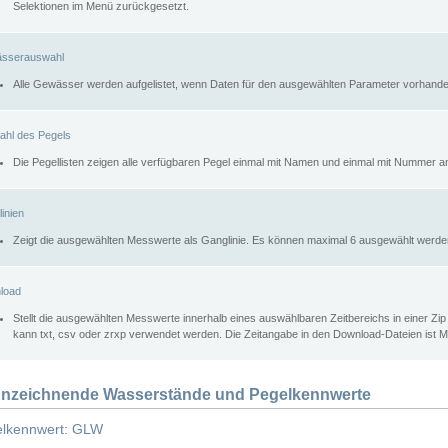
Selektionen im Menü zurückgesetzt.
sserauswahl
Alle Gewässer werden aufgelistet, wenn Daten für den ausgewählten Parameter vorhande
ahl des Pegels
Die Pegellisten zeigen alle verfügbaren Pegel einmal mit Namen und einmal mit Nummer a
inien
Zeigt die ausgewählten Messwerte als Ganglinie. Es können maximal 6 ausgewählt werde
load
Stellt die ausgewählten Messwerte innerhalb eines auswählbaren Zeitbereichs in einer Zi
kann txt, csv oder zrxp verwendet werden. Die Zeitangabe in den Download-Dateien ist 
nzeichnende Wasserstände und Pegelkennwerte
lkennwert: GLW