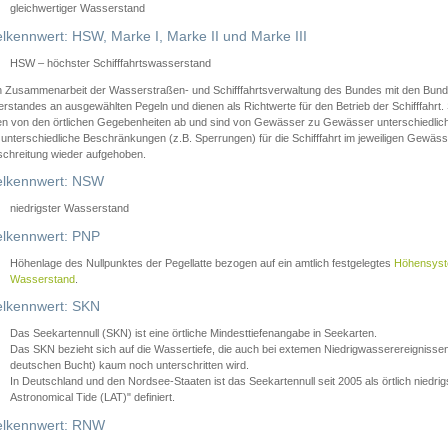
gleichwertiger Wasserstand
lkennwert: HSW, Marke I, Marke II und Marke III
HSW – höchster Schifffahrtswasserstand
in Zusammenarbeit der Wasserstraßen- und Schifffahrtsverwaltung des Bundes mit den Bund
standes an ausgewählten Pegeln und dienen als Richtwerte für den Betrieb der Schifffahrt. 
n von den örtlichen Gegebenheiten ab und sind von Gewässer zu Gewässer unterschiedlich
 unterschiedliche Beschränkungen (z.B. Sperrungen) für die Schifffahrt im jeweiligen Gewäss
schreitung wieder aufgehoben.
lkennwert: NSW
niedrigster Wasserstand
lkennwert: PNP
Höhenlage des Nullpunktes der Pegellatte bezogen auf ein amtlich festgelegtes
Höhensys
Wasserstand
.
lkennwert: SKN
Das Seekartennull (SKN) ist eine örtliche Mindesttiefenangabe in Seekarten.
Das SKN bezieht sich auf die Wassertiefe, die auch bei extemen Niedrigwasserereignissen
deutschen Bucht) kaum noch unterschritten wird.
In Deutschland und den Nordsee-Staaten ist das Seekartennull seit 2005 als örtlich nie
Astronomical Tide (LAT)" definiert.
lkennwert: RNW