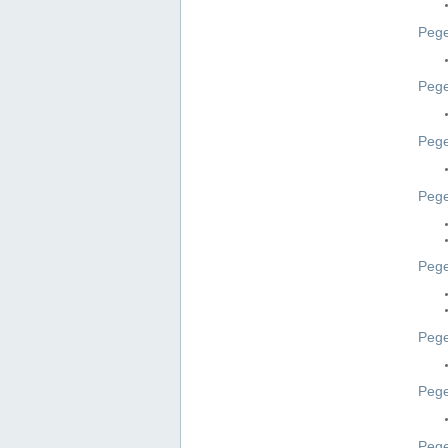
Pege
Pege
Peg
Pege
Pege
Pege
Pege
Peg