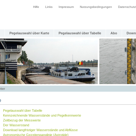
Hilfe
Links
Impressum
Nutzungsbedingungen
Datenschutz
Pegelauswahl über Karte
Pegelauswahl über Tabelle
Abo
Down
tter
e
Pegelauswahl über Tabelle
Kennzeichnende Wasserstände und Pegelkennwerte
Zeitbezug der Messwerte
Der Wasserstand
Download langfristiger Wasserstände und Abflüsse
Astronomische Gezeitenganglinie (Astrotide)