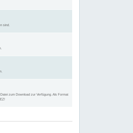
n sind.
n.
n.
p Datei zum Download zur Verfügung. Als Format
MEZ!