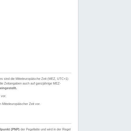
ies sind die Mitteleuropäische Zeit (MEZ, UTC+1)
ie Zeitangaben auch auf ganzjährige MEZ-
ingestellt.
 vor.
 Mitteleuropäischer Zeit vor.
lpunkt (PNP)
der Pegellatte und wird in der Regel