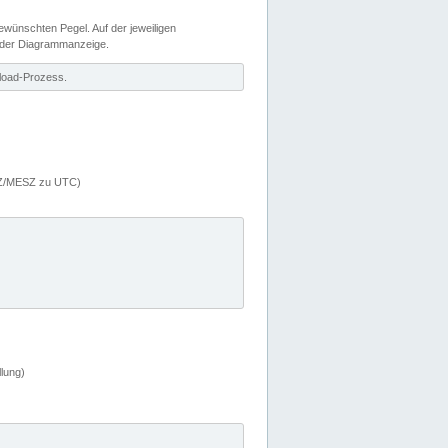
wünschten Pegel. Auf der jeweiligen
 der Diagrammanzeige.
load-Prozess.
MEZ/MESZ zu UTC)
lung)