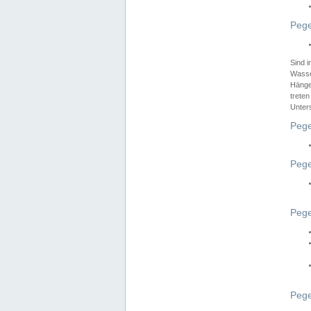
Pege
Sind 
Wasser
Hänge
treten
Unter
Pege
Pege
Pege
Pege