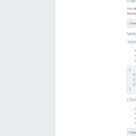
Zugr
Um di
Stamm
ℹ️ Ei
Verf
JSON
[

  {
  {
  {
]
CSV-
tim