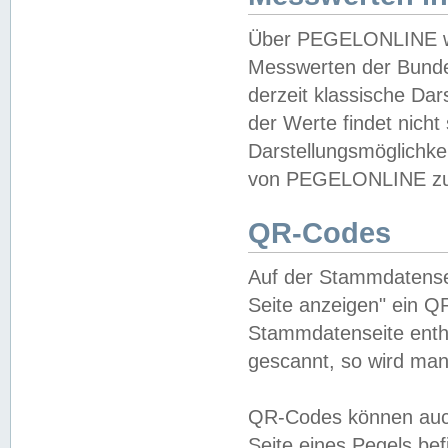
Über PEGELONLINE wer
Messwerten der Bundes
derzeit klassische Da
der Werte findet nicht 
Darstellungsmöglichkei
von PEGELONLINE zu 
QR-Codes
Auf der Stammdatensei
Seite anzeigen" ein Q
Stammdatenseite enthä
gescannt, so wird man
QR-Codes können auc
Seite eines Pegels be