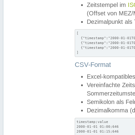
Zeitstempel im
IS
(Offset von MEZ
Dezimalpunkt als
[

  {"timestamp":"2000-01-01T0
  {"timestamp":"2000-01-01T0
  {"timestamp":"2000-01-01T0
]
CSV-Format
Excel-kompatibles
Vereinfachte Zeit
Sommerzeitumstel
Semikolon als Fel
Dezimalkomma (de
timestamp;value

2000-01-01 01:00;646

2000-01-01 01:15;646
