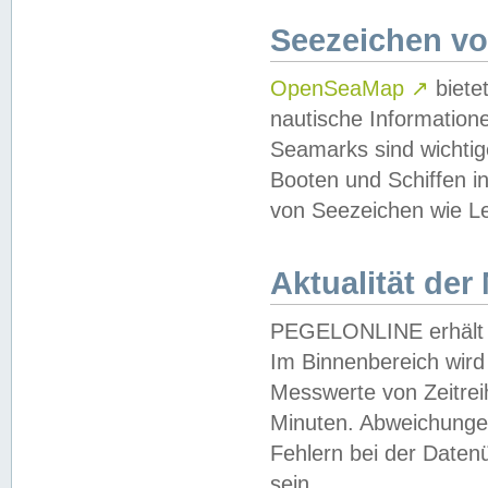
Seezeichen v
OpenSeaMap
↗
biete
nautische Information
Seamarks sind wichtig
Booten und Schiffen i
von Seezeichen wie Le
Aktualität der
PEGELONLINE erhält u
Im Binnenbereich wird 
Messwerte von Zeitreih
Minuten. Abweichungen
Fehlern bei der Daten
sein.