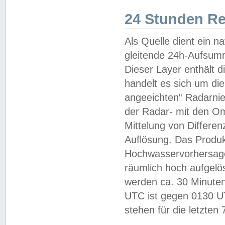
24 Stunden R
Als Quelle dient ein n
gleitende 24h-Aufsum
Dieser Layer enthält
handelt es sich um di
angeeichten“ Radarnie
der Radar- mit den O
Mittelung von Differe
Auflösung. Das Produk
Hochwasservorhersagez
räumlich hoch aufgelö
werden ca. 30 Minuten
UTC ist gegen 0130 UTC
stehen für die letzten