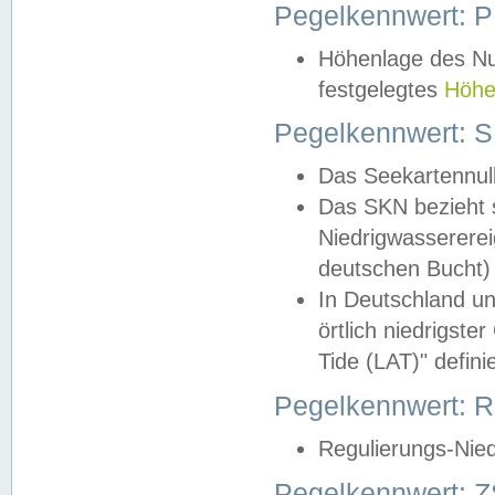
Pegelkennwert: 
Höhenlage des Nul
festgelegtes
Höhe
Pegelkennwert: 
Das Seekartennull
Das SKN bezieht s
Niedrigwassererei
deutschen Bucht) 
In Deutschland un
örtlich niedrigst
Tide (LAT)" definie
Pegelkennwert:
Regulierungs-Nie
Pegelkennwert: Z