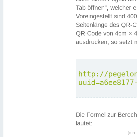
Tab öffnen", welcher 
Voreingestellt sind 4
Seitenlänge des QR-C
QR-Code von 4cm × 4c
ausdrucken, so setzt 
http://pegelo
uuid=a6ee8177
Die Formel zur Berech
lautet:
			(DPI × Druckkantenlänge in cm) ÷ 2,54 = Kantenlänge in Pixel
