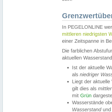
Grenzwertüber
In PEGELONLINE werde
mittleren niedrigsten
einer Zeitspanne in Be
Die farblichen Abstuf
aktuellen Wasserstand
Ist der aktuelle 
als
niedriger Was
Liegt der aktue
gilt dies als
mittle
mit
Grün
dargestel
Wasserstände obe
Wasserstand
und