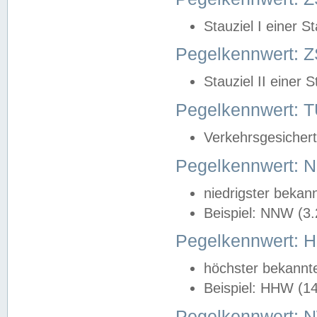
Stauziel I einer S
Pegelkennwert: Z
Stauziel II einer 
Pegelkennwert:
Verkehrsgesichert
Pegelkennwert:
niedrigster bekan
Beispiel: NNW (3
Pegelkennwert:
höchster bekannt
Beispiel: HHW (1
Pegelkennwert: 