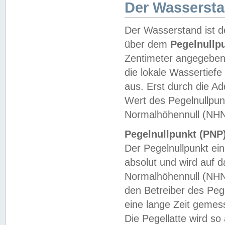
Der Wasserst
Der Wasserstand ist d
über dem
Pegelnullp
Zentimeter angegeben
die lokale Wassertie
aus. Erst durch die A
Wert des Pegelnullpun
Normalhöhennull (NHN
Pegelnullpunkt (PNP)
Der Pegelnullpunkt ei
absolut und wird auf
Normalhöhennull (NHN
den Betreiber des Pege
eine lange Zeit geme
Die Pegellatte wird s