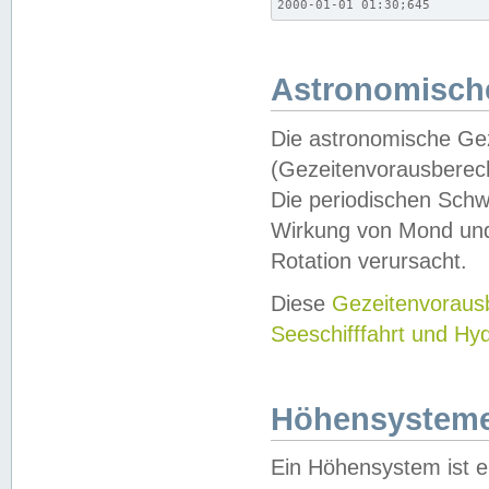
2000-01-01 01:30;645
Astronomische
Die astronomische Gez
(Gezeitenvorausberec
Die periodischen Schw
Wirkung von Mond und
Rotation verursacht.
Diese
Gezeitenvorau
Seeschifffahrt und Hy
Höhensystem
Ein Höhensystem ist e