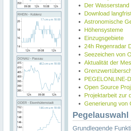
Der Wasserstand
Download langfris
RHEIN - Koblenz
Astronomische Gez
Höhensysteme
Einzugsgebiete
24h Regenradar
Seezeichen von 
DONAU - Passau
Aktualität der Me
Grenzwertübersch
PEGELONLINE-Di
Open Source Projek
Projektarbeit zur
Generierung von 
ODER - Eisenhüttenstadt
Pegelauswahl 
Grundlegende Funkti