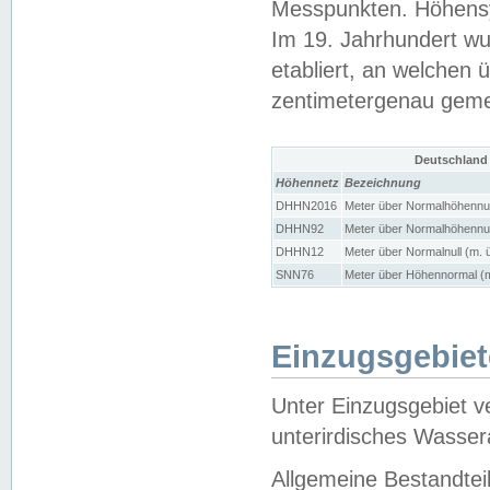
Messpunkten. Höhensy
Im 19. Jahrhundert wu
etabliert, an welchen 
zentimetergenau gem
Deutschland
Höhennetz
Bezeichnung
DHHN2016
Meter über Normalhöhennul
DHHN92
Meter über Normalhöhennul
DHHN12
Meter über Normalnull (m. 
SNN76
Meter über Höhennormal (m
Einzugsgebiet
Unter Einzugsgebiet v
unterirdisches Wasser
Allgemeine Bestandtei