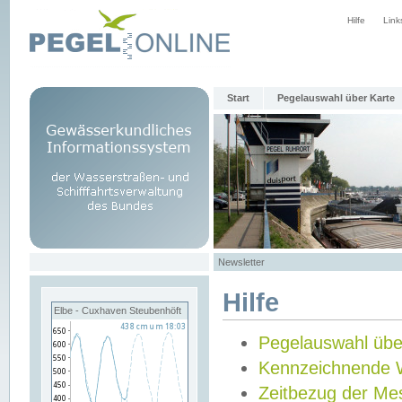
Hilfe
Link
Start
Pegelauswahl über Karte
Newsletter
Hilfe
Elbe - Cuxhaven Steubenhöft
Pegelauswahl übe
Kennzeichnende 
Zeitbezug der Me